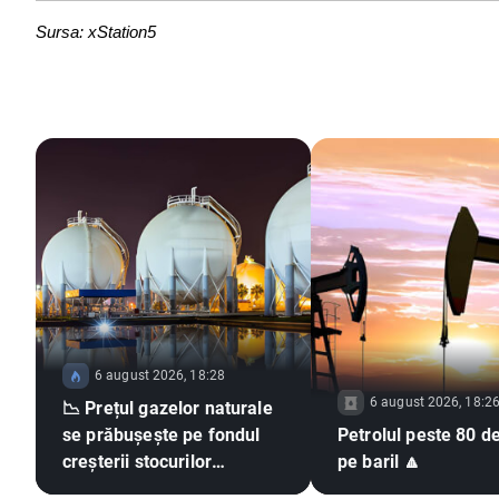
Sursa: xStation5
6 august 2026, 18:28
6 august 2026, 18:2
📉 Prețul gazelor naturale
se prăbușește pe fondul
Petrolul peste 80 de
creșterii stocurilor
pe baril 🔼
raportate de EIA din SUA