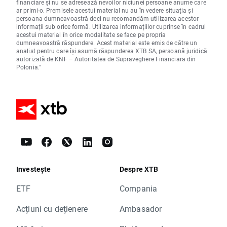
financiare și nu se adresează nevoilor niciunei persoane anume care
ar primi-o. Premisele acestui material nu au în vedere situația și
persoana dumneavoastră deci nu recomandăm utilizarea acestor
informații sub orice formă. Utilizarea informațiilor cuprinse în cadrul
acestui material în orice modalitate se face pe propria
dumneavoastră răspundere. Acest material este emis de către un
analist pentru care își asumă răspunderea XTB SA, persoană juridică
autorizată de KNF – Autoritatea de Supraveghere Financiara din
Polonia."
Investește
Despre XTB
ETF
Compania
Acțiuni cu dețienere
Ambasador