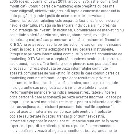
2005 (de ex. Journal of Laws 2019, articolul 875, astfel cum a fost
modificat). Comunicarea de marketing este pregătită cu cea mai
mare diligență, obiectivitate, prezintă faptele cunoscute autorului la
data pregătirii și este lipsită de orice elemente de evaluare.
Comunicarea de marketing este pregătită fără a lua în considerare
nevoile clientului, situația sa financiară individuală și nu prezintă
nicio strategie de investiții în niciun fel. Comunicarea de marketing nu
constituie o ofertă de vânzare, oferire, abonament, invitație la
cumpărare, reclamă sau promovare a oricărui instrument financiar.
XTB SA nu este responsabilă pentru acțiunile sau omisiunile niciunui
client, în special pentru achiziționarea sau cedarea instrumente,
întreprinse pe baza informațiilor conținute în această comunicare de
marketing. XTB SA nu va accepta răspunderea pentru nicio pierdere
sau daună, inclusiv, fără limitare, orice pierdere care poate apărea
direct sau indirect, efectuată pe baza informațiilor conținute în
această comunicare de marketing. În cazul în care comunicarea de
marketing conține informații despre orice rezultat cu privire la
instrumentele financiare indicate în acestea, acestea nu constituie
nicio garanție sau prognoză cu privire la rezultatele viitoare.
Performanțele anterioare nu indică neapărat rezultatele viitoare și
orice persoană care acționează pe baza acestor informații o face pe
propriul risc. Acest material nu este emis pentru a influenta deciziile
de tranzacționare ale niciunei persoane. Informațiile cuprinse în
cadrul acestui material nu sunt prezentate pentru a fi aplicate,
copiate sau testate în cadrul tranzacțiilor dumneavoastră.
Informațiile cuprinse în cadrul acestui material sunt emise în baza
experienței proprii a emitentului și nu reprezintă o recomandare
individuală, nu vizează atingerea anumitor obiective, randamente