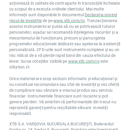
acţionează în calitate de contraparte în tranzacţiile încheiate
cu scopul de a executa ordinele clientului. Mai multe
informații sunt disponibile în documentul
Declarația privind
riscul de investiție
de pe
www.xtb.com/ro
. Tranzacționarea
acestor instrumente ar putea să nu se potrivească tuturor
persoanelor, așadar se recomandă înțelegerea riscurilor și a
mecanismului de funcționare, precum și parcurgerea
programelor educaționale dedicate sau apelarea la asistență
personalizată. CFD-urile sunt instrumente complexe și au un
risc ridicat de a vă pierde rapid banii din cauza efectului de
levier. Sursa cotațiilor vizibile pe
www.xtb.com/ro
este
xStation.xt
Orice material are scop exclusiv informativ și educațional și
nu constituie recomandare sau sfat de investiții și nici ofertă
de cumpărare sau vânzare a vreunui produs sau serviciu
financiar. Instrumentele financiare sunt riscante și pot
genera pierderi. Vă amintim că performanțele din trecut nu
reprezintă garanții pentru rezultatele viitoare. Investiți
responsabil.
XTB S.A. VARȘOVIA SUCURSALA BUCUREȘTI, Bulevardul
Eroilor nr. 18, Sector 5, București, România este înregistrată