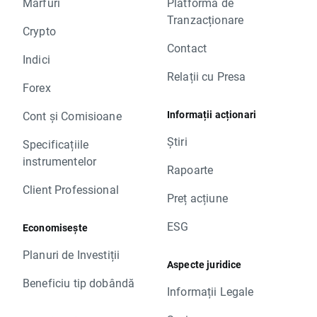
Mărfuri
Platforma de
Tranzacționare
Crypto
Contact
Indici
Relații cu Presa
Forex
Informații acționari
Cont și Comisioane
Știri
Specificațiile
instrumentelor
Rapoarte
Client Professional
Preț acțiune
ESG
Economisește
Planuri de Investiții
Aspecte juridice
Beneficiu tip dobândă
Informații Legale