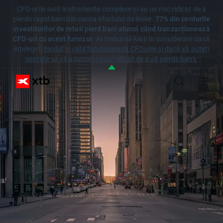
CFD-urile sunt instrumente complexe și au un risc ridicat de a
pierde rapid bani din cauza efectului de levier.
77% din conturile
investitorilor de retail pierd bani atunci când tranzacționează
CFD-uri cu acest furnizor
. Ar trebui să luați în considerare dacă
înțelegeți
modul în care funcționează CFDurile și dacă vă puteți
permite să vă asumați riscul ridicat de a vă pierde banii.