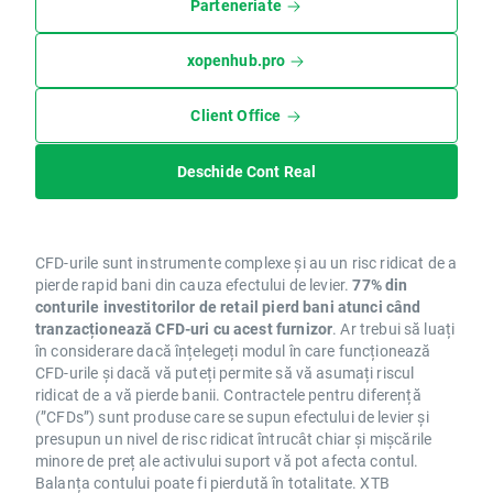
Parteneriate
xopenhub.pro
Client Office
Deschide Cont Real
CFD-urile sunt instrumente complexe și au un risc ridicat de a
pierde rapid bani din cauza efectului de levier.
77% din
conturile investitorilor de retail pierd bani atunci când
tranzacționează CFD-uri cu acest furnizor
. Ar trebui să luați
în considerare dacă înțelegeți modul în care funcționează
CFD-urile și dacă vă puteți permite să vă asumați riscul
ridicat de a vă pierde banii. Contractele pentru diferență
(”CFDs”) sunt produse care se supun efectului de levier și
presupun un nivel de risc ridicat întrucât chiar și mișcările
minore de preț ale activului suport vă pot afecta contul.
Balanța contului poate fi pierdută în totalitate. XTB