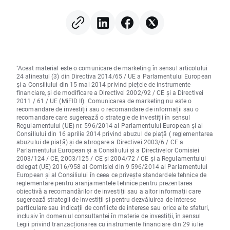
"Acest material este o comunicare de marketing în sensul articolului
24 alineatul (3) din Directiva 2014/65 / UE a Parlamentului European
și a Consiliului din 15 mai 2014 privind piețele de instrumente
financiare, și de modificare a Directivei 2002/92 / CE și a Directivei
2011 / 61 / UE (MiFID II). Comunicarea de marketing nu este o
recomandare de investiții sau o recomandare de informații sau o
recomandare care sugerează o strategie de investiții în sensul
Regulamentului (UE) nr. 596/2014 al Parlamentului European și al
Consiliului din 16 aprilie 2014 privind abuzul de piață ( reglementarea
abuzului de piață) și de abrogare a Directivei 2003/6 / CE a
Parlamentului European și a Consiliului și a Directivelor Comisiei
2003/124 / CE, 2003/125 / CE și 2004/72 / CE și a Regulamentului
delegat (UE) 2016/958 al Comisiei din 9 596/2014 al Parlamentului
European și al Consiliului în ceea ce privește standardele tehnice de
reglementare pentru aranjamentele tehnice pentru prezentarea
obiectivă a recomandărilor de investiții sau a altor informații care
sugerează strategii de investiții și pentru dezvăluirea de interese
particulare sau indicații de conflicte de interese sau orice alte sfaturi,
inclusiv în domeniul consultanței în materie de investiții, în sensul
Legii privind tranzacționarea cu instrumente financiare din 29 iulie