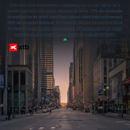
CFD-urile sunt instrumente complexe și au un risc ridicat de a
pierde rapid bani din cauza efectului de levier.
77% din conturile
investitorilor de retail pierd bani atunci când tranzacționează
CFD-uri cu acest furnizor
. Ar trebui să luați în considerare dacă
înțelegeți
modul în care funcționează CFDurile și dacă vă puteți
permite să vă asumați riscul ridicat de a vă pierde banii.