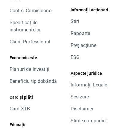
Informații acționari
Cont și Comisioane
Știri
Specificațiile
instrumentelor
Rapoarte
Client Professional
Preț acțiune
ESG
Economisește
Planuri de Investiții
Aspecte juridice
Beneficiu tip dobândă
Informații Legale
Sesizare
Card și plăți
Card XTB
Disclaimer
Știrile companiei
Educație