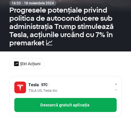
16:53 · 18 noiembrie 2024
Progresele potențiale privind
politica de autoconducere sub
administrația Trump stimulează
Tesla, acțiunile urcând cu 7% în
premarket 📈
Știri Acțiuni
-
Tesla
STC
-
TSLA.US, Tesla Inc
Descarcă gratuit aplicația