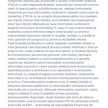
cumpărare, reclamă sau promovare a oricărui instrument financiar.
XTB SA nu este responsabilă pentru acțiunile sau omisiunile niciunui
client, în special pentru achiziționarea sau cedarea instrumente,
întreprinse pe baza informațiilor conținute în această comunicare de
marketing. XTB SA nu va accepta răspunderea pentru nicio pierdere
sau daună, inclusiv, fără limitare, orice pierdere care poate apărea
direct sau indirect, efectuată pe baza informațiilor conținute în
această comunicare de marketing. În cazul în care comunicarea de
marketing conține informații despre orice rezultat cu privire la
instrumentele financiare indicate în acestea, acestea nu constituie
nicio garanție sau prognoză cu privire la rezultatele viitoare.
Performanțele anterioare nu indică neapărat rezultatele viitoare și
orice persoană care acționează pe baza acestor informații o face pe
propriul risc. Acest material nu este emis pentru a influenta deciziile
de tranzacționare ale niciunei persoane. Informațiile cuprinse în
cadrul acestui material nu sunt prezentate pentru a fi aplicate,
copiate sau testate în cadrul tranzacțiilor dumneavoastră.
Informațiile cuprinse în cadrul acestui material sunt emise în baza
experienței proprii a emitentului și nu reprezintă o recomandare
individuală, nu vizează atingerea anumitor obiective, randamente
financiare și nu se adresează nevoilor niciunei persoane anume care
ar primi-o. Premisele acestui material nu au în vedere situația și
persoana dumneavoastră deci nu recomandăm utilizarea acestor
informații sub orice formă. Utilizarea informațiilor cuprinse în cadrul
acestui material în orice modalitate se face pe propria
dumneavoastră răspundere. Acest material este emis de către un
analist pentru care își asumă răspunderea XTB SA, persoană juridică
autorizată de KNF – Autoritatea de Supraveghere Financiara din