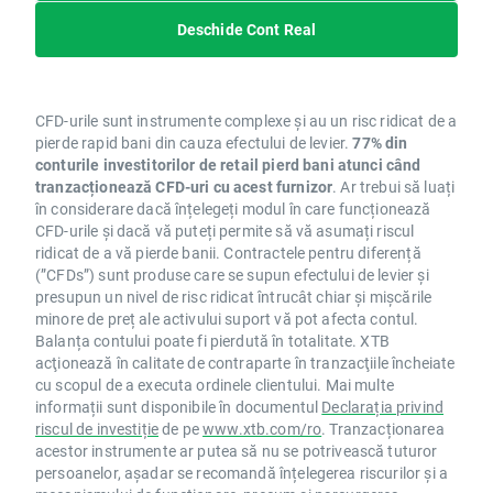
Deschide Cont Real
CFD-urile sunt instrumente complexe și au un risc ridicat de a
pierde rapid bani din cauza efectului de levier.
77% din
conturile investitorilor de retail pierd bani atunci când
tranzacționează CFD-uri cu acest furnizor
. Ar trebui să luați
în considerare dacă înțelegeți modul în care funcționează
CFD-urile și dacă vă puteți permite să vă asumați riscul
ridicat de a vă pierde banii. Contractele pentru diferență
(”CFDs”) sunt produse care se supun efectului de levier și
presupun un nivel de risc ridicat întrucât chiar și mișcările
minore de preț ale activului suport vă pot afecta contul.
Balanța contului poate fi pierdută în totalitate. XTB
acţionează în calitate de contraparte în tranzacţiile încheiate
cu scopul de a executa ordinele clientului. Mai multe
informații sunt disponibile în documentul
Declarația privind
riscul de investiție
de pe
www.xtb.com/ro
. Tranzacționarea
acestor instrumente ar putea să nu se potrivească tuturor
persoanelor, așadar se recomandă înțelegerea riscurilor și a