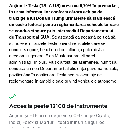
Acțiunile Tesla (TSLA.US) cresc cu 6,70% în premarket, 
în urma informațiilor conform cărora echipa de 
tranziție a lui Donald Trump urmărește să stabilească 
un cadru federal pentru reglementarea vehiculelor care 
se conduc singure prin intermediul Departamentului 
de Transport al SUA.
 Se așteaptă ca această politică să 
stimuleze inițiativele Tesla privind vehiculele care se 
conduc singure, beneficiind de influența puternică a 
directorului general Elon Musk asupra viitoarei 
administrații. În plus, Musk a fost, de asemenea, numit să 
conducă un nou Departament al eficienței guvernamentale, 
poziționând în continuare Tesla pentru avantaje de 
reglementare în ambițiile sale privind vehiculele autonome.
Acces la peste 12100 de instrumente
Acțiuni și ETF-uri cu deținere și CFD-uri pe Crypto,
Indici, Forex și Mărfuri - toate într-un singur loc,