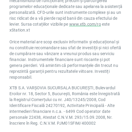
mecanismului de funcționare, precum și parcurgerea
programelor educaționale dedicate sau apelarea la asistență
personalizată. CFD-urile sunt instrumente complexe și au un
risc ridicat de a vă pierde rapid banii din cauza efectului de
levier. Sursa cotațiilor vizibile pe
www.xtb.com/ro
este
xStation.xt
Orice material are scop exclusiv informativ și educațional și
nu constituie recomandare sau sfat de investiții și nici ofertă
de cumpărare sau vânzare a vreunui produs sau serviciu
financiar. Instrumentele financiare sunt riscante și pot
genera pierderi. Vă amintim că performanțele din trecut nu
reprezintă garanții pentru rezultatele viitoare. Investiți
responsabil.
XTB S.A. VARȘOVIA SUCURSALA BUCUREȘTI, Bulevardul
Eroilor nr. 18, Sector 5, București, România este înregistrată
la Registrul Comerțului cu nr. J40/13245/2008, Cod
Identificare Fiscală 24270192, Activitate Principală - Alte
intermedieri financiare n.c.a. - 6499 Cod operator date
personale 22438, Atestat C.N.V.M. 293/15.09.2008, Nr.
înscriere în Reg. C.N.V.M. PJM01SFIM/400002