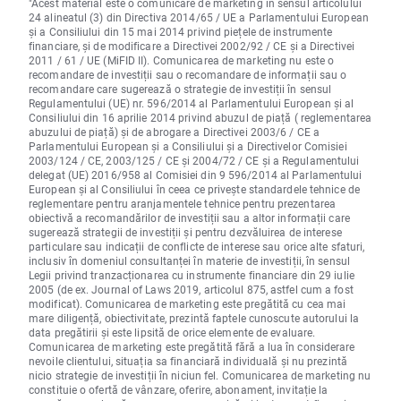
"Acest material este o comunicare de marketing în sensul articolului
24 alineatul (3) din Directiva 2014/65 / UE a Parlamentului European
și a Consiliului din 15 mai 2014 privind piețele de instrumente
financiare, și de modificare a Directivei 2002/92 / CE și a Directivei
2011 / 61 / UE (MiFID II). Comunicarea de marketing nu este o
recomandare de investiții sau o recomandare de informații sau o
recomandare care sugerează o strategie de investiții în sensul
Regulamentului (UE) nr. 596/2014 al Parlamentului European și al
Consiliului din 16 aprilie 2014 privind abuzul de piață ( reglementarea
abuzului de piață) și de abrogare a Directivei 2003/6 / CE a
Parlamentului European și a Consiliului și a Directivelor Comisiei
2003/124 / CE, 2003/125 / CE și 2004/72 / CE și a Regulamentului
delegat (UE) 2016/958 al Comisiei din 9 596/2014 al Parlamentului
European și al Consiliului în ceea ce privește standardele tehnice de
reglementare pentru aranjamentele tehnice pentru prezentarea
obiectivă a recomandărilor de investiții sau a altor informații care
sugerează strategii de investiții și pentru dezvăluirea de interese
particulare sau indicații de conflicte de interese sau orice alte sfaturi,
inclusiv în domeniul consultanței în materie de investiții, în sensul
Legii privind tranzacționarea cu instrumente financiare din 29 iulie
2005 (de ex. Journal of Laws 2019, articolul 875, astfel cum a fost
modificat). Comunicarea de marketing este pregătită cu cea mai
mare diligență, obiectivitate, prezintă faptele cunoscute autorului la
data pregătirii și este lipsită de orice elemente de evaluare.
Comunicarea de marketing este pregătită fără a lua în considerare
nevoile clientului, situația sa financiară individuală și nu prezintă
nicio strategie de investiții în niciun fel. Comunicarea de marketing nu
constituie o ofertă de vânzare, oferire, abonament, invitație la