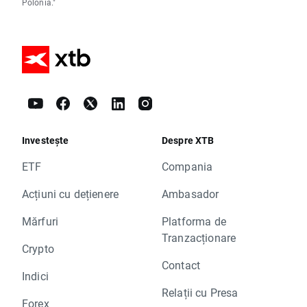
Polonia."
Investește
Despre XTB
ETF
Compania
Acțiuni cu dețienere
Ambasador
Mărfuri
Platforma de
Tranzacționare
Crypto
Contact
Indici
Relații cu Presa
Forex