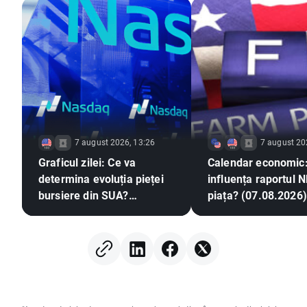
7 august 2026, 13:26
7 august 20
Graficul zilei: Ce va
Calendar economic
determina evoluția pieței
influența raportul 
bursiere din SUA?
piața? (07.08.2026)
(07.08.2026)