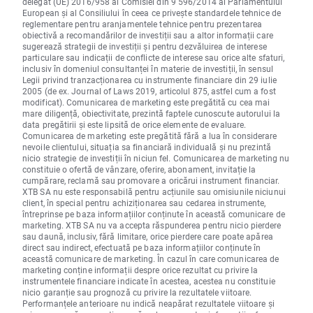
delegat (UE) 2016/958 al Comisiei din 9 596/2014 al Parlamentului
European și al Consiliului în ceea ce privește standardele tehnice de
reglementare pentru aranjamentele tehnice pentru prezentarea
obiectivă a recomandărilor de investiții sau a altor informații care
sugerează strategii de investiții și pentru dezvăluirea de interese
particulare sau indicații de conflicte de interese sau orice alte sfaturi,
inclusiv în domeniul consultanței în materie de investiții, în sensul
Legii privind tranzacționarea cu instrumente financiare din 29 iulie
2005 (de ex. Journal of Laws 2019, articolul 875, astfel cum a fost
modificat). Comunicarea de marketing este pregătită cu cea mai
mare diligență, obiectivitate, prezintă faptele cunoscute autorului la
data pregătirii și este lipsită de orice elemente de evaluare.
Comunicarea de marketing este pregătită fără a lua în considerare
nevoile clientului, situația sa financiară individuală și nu prezintă
nicio strategie de investiții în niciun fel. Comunicarea de marketing nu
constituie o ofertă de vânzare, oferire, abonament, invitație la
cumpărare, reclamă sau promovare a oricărui instrument financiar.
XTB SA nu este responsabilă pentru acțiunile sau omisiunile niciunui
client, în special pentru achiziționarea sau cedarea instrumente,
întreprinse pe baza informațiilor conținute în această comunicare de
marketing. XTB SA nu va accepta răspunderea pentru nicio pierdere
sau daună, inclusiv, fără limitare, orice pierdere care poate apărea
direct sau indirect, efectuată pe baza informațiilor conținute în
această comunicare de marketing. În cazul în care comunicarea de
marketing conține informații despre orice rezultat cu privire la
instrumentele financiare indicate în acestea, acestea nu constituie
nicio garanție sau prognoză cu privire la rezultatele viitoare.
Performanțele anterioare nu indică neapărat rezultatele viitoare și