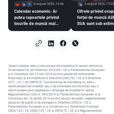
6 august 2026, 10:46
5 august 2026, 15:2
Calendar economic: Ar
Cifrele privind ocu
putea rapoartele privind
forței de muncă AD
locurile de muncă mai
SUA sunt sub estimă
slabe să exercite presiuni
EURUSD își extinde
asupra Fed pentru o
câștigurile 📈
majorare a ratei dobânzii?
"Acest material este o comunicare de marketing în sensul articolului
24 alineatul (3) din Directiva 2014/65 / UE a Parlamentului European
și a Consiliului din 15 mai 2014 privind piețele de instrumente
financiare, și de modificare a Directivei 2002/92 / CE și a Directivei
2011 / 61 / UE (MiFID II). Comunicarea de marketing nu este o
recomandare de investiții sau o recomandare de informații sau o
recomandare care sugerează o strategie de investiții în sensul
Regulamentului (UE) nr. 596/2014 al Parlamentului European și al
Consiliului din 16 aprilie 2014 privind abuzul de piață ( reglementarea
abuzului de piață) și de abrogare a Directivei 2003/6 / CE a
Parlamentului European și a Consiliului și a Directivelor Comisiei
2003/124 / CE, 2003/125 / CE și 2004/72 / CE și a Regulamentului