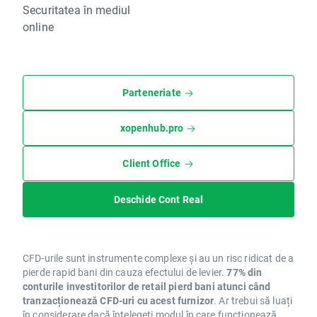
Securitatea în mediul
online
Parteneriate
xopenhub.pro
Client Office
Deschide Cont Real
CFD-urile sunt instrumente complexe și au un risc ridicat de a
pierde rapid bani din cauza efectului de levier.
77% din
conturile investitorilor de retail pierd bani atunci când
tranzacționează CFD-uri cu acest furnizor
. Ar trebui să luați
în considerare dacă înțelegeți modul în care funcționează