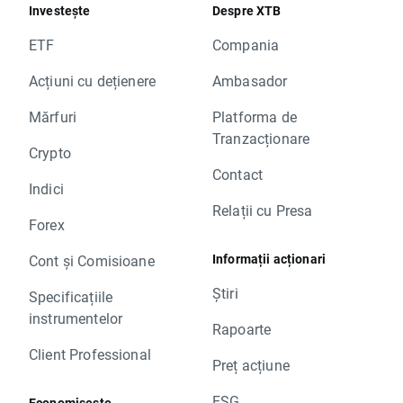
Investește
Despre XTB
ETF
Compania
Acțiuni cu dețienere
Ambasador
Mărfuri
Platforma de
Tranzacționare
Crypto
Contact
Indici
Relații cu Presa
Forex
Informații acționari
Cont și Comisioane
Știri
Specificațiile
instrumentelor
Rapoarte
Client Professional
Preț acțiune
ESG
Economisește