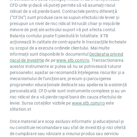
CFD-urile și dacă vă puteți permite să vă asumați riscul
ridicat de a vă pierde banii. Contractele pentru diferență
(”CFDs”) sunt produse care se supun efectului de levier și
presupun un nivel de risc ridicat întrucât chiar și mișcările
minore de preț ale activului suport vă pot afecta contul.
Balanța contului poate fi pierdută în totalitate. XTB
acţionează în calitate de contraparte în tranzacţiile încheiate
cu scopul de a executa ordinele clientului. Mai multe
informații sunt disponibile în documentul
Declarația privind
riscul de investiție
de pe
www.xtb.com/ro
. Tranzacționarea
acestor instrumente ar putea să nu se potrivească tuturor
persoanelor, așadar se recomandă înțelegerea riscurilor și a
mecanismului de funcționare, precum și parcurgerea
programelor educaționale dedicate sau apelarea la asistență
personalizată. CFD-urile sunt instrumente complexe și au un
risc ridicat de a vă pierde rapid banii din cauza efectului de
levier. Sursa cotațiilor vizibile pe
www.xtb.com/ro
este
xStation.xt
Orice material are scop exclusiv informativ și educațional și
nu constituie recomandare sau sfat de investiții și nici ofertă
de cumpărare sau vânzare a vreunui produs sau serviciu