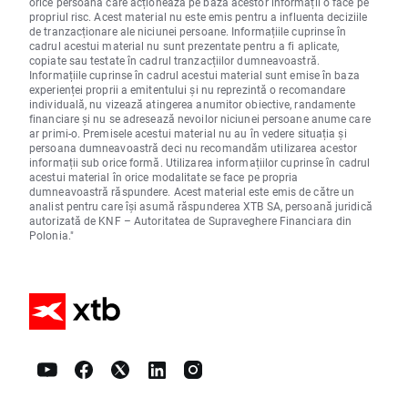
orice persoană care acționează pe baza acestor informații o face pe
propriul risc. Acest material nu este emis pentru a influenta deciziile
de tranzacționare ale niciunei persoane. Informațiile cuprinse în
cadrul acestui material nu sunt prezentate pentru a fi aplicate,
copiate sau testate în cadrul tranzacțiilor dumneavoastră.
Informațiile cuprinse în cadrul acestui material sunt emise în baza
experienței proprii a emitentului și nu reprezintă o recomandare
individuală, nu vizează atingerea anumitor obiective, randamente
financiare și nu se adresează nevoilor niciunei persoane anume care
ar primi-o. Premisele acestui material nu au în vedere situația și
persoana dumneavoastră deci nu recomandăm utilizarea acestor
informații sub orice formă. Utilizarea informațiilor cuprinse în cadrul
acestui material în orice modalitate se face pe propria
dumneavoastră răspundere. Acest material este emis de către un
analist pentru care își asumă răspunderea XTB SA, persoană juridică
autorizată de KNF – Autoritatea de Supraveghere Financiara din
Polonia."