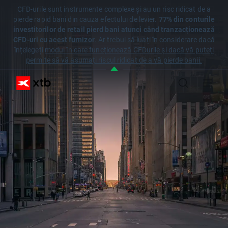
CFD-urile sunt instrumente complexe și au un risc ridicat de a
pierde rapid bani din cauza efectului de levier.
77% din conturile
investitorilor de retail pierd bani atunci când tranzacționează
CFD-uri cu acest furnizor
. Ar trebui să luați în considerare dacă
înțelegeți
modul în care funcționează CFDurile și dacă vă puteți
permite să vă asumați riscul ridicat de a vă pierde banii.