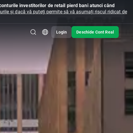
onturile investitorilor de retail pierd bani atunci când
ile și dacă vă puteți permite să vă asumați riscul ridicat de
Login
Deschide Cont Real