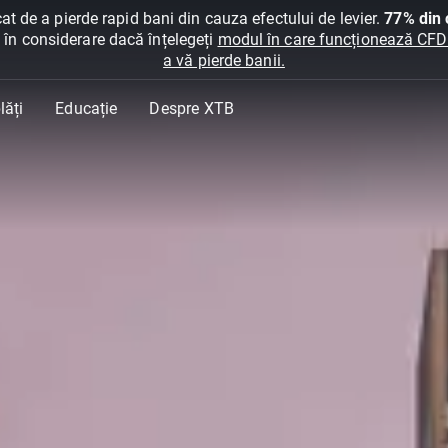
at de a pierde rapid bani din cauza efectului de levier.
77% din c
ți în considerare dacă înțelegeți
modul în care funcționează CFDur
a vă pierde banii.
lăți
Educație
Despre XTB