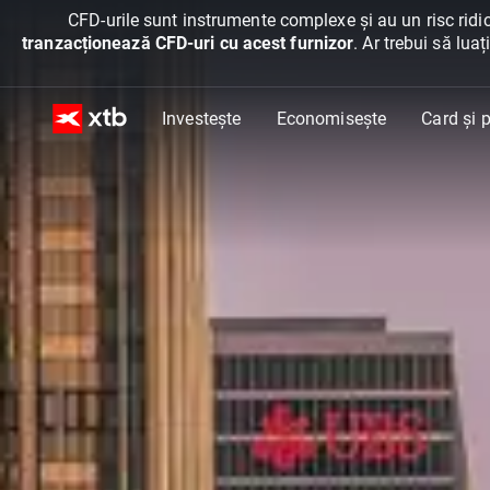
CFD-urile sunt instrumente complexe și au un risc ridic
tranzacționează CFD-uri cu acest furnizor
. Ar trebui să lua
Investește
Economisește
Card și p