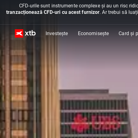
CFD-urile sunt instrumente complexe și au un risc ridic
tranzacționează CFD-uri cu acest furnizor
. Ar trebui să lua
Investește
Economisește
Card și p