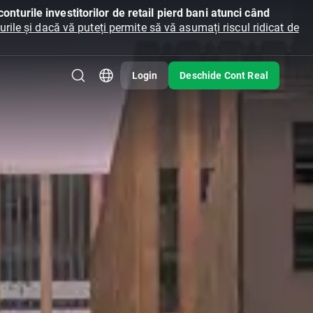
onturile investitorilor de retail pierd bani atunci când
ile și dacă vă puteți permite să vă asumați riscul ridicat de
Login
Deschide Cont Real