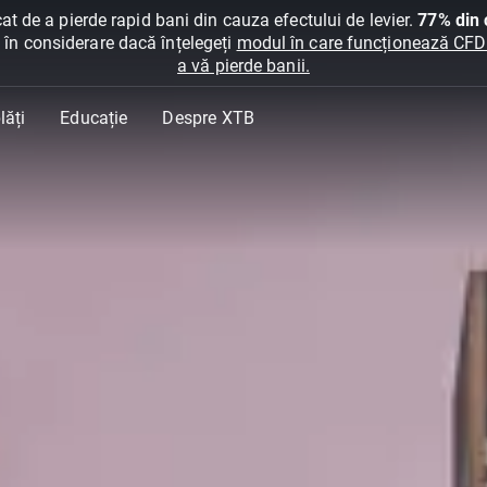
at de a pierde rapid bani din cauza efectului de levier.
77% din c
ți în considerare dacă înțelegeți
modul în care funcționează CFDur
a vă pierde banii.
lăți
Educație
Despre XTB