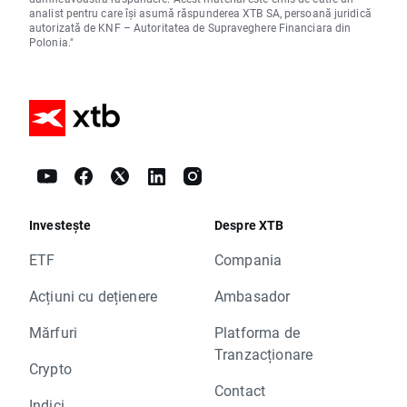
analist pentru care își asumă răspunderea XTB SA, persoană juridică
autorizată de KNF – Autoritatea de Supraveghere Financiara din
Polonia."
Investește
Despre XTB
ETF
Compania
Acțiuni cu dețienere
Ambasador
Mărfuri
Platforma de
Tranzacționare
Crypto
Contact
Indici