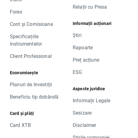
Relații cu Presa
Forex
Informații acționari
Cont și Comisioane
Știri
Specificațiile
instrumentelor
Rapoarte
Client Professional
Preț acțiune
ESG
Economisește
Planuri de Investiții
Aspecte juridice
Beneficiu tip dobândă
Informații Legale
Sesizare
Card și plăți
Card XTB
Disclaimer
Știrile companiei