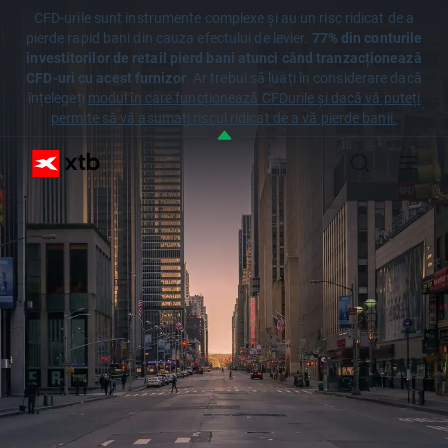
CFD-urile sunt instrumente complexe și au un risc ridicat de a
pierde rapid bani din cauza efectului de levier.
77% din conturile
investitorilor de retail pierd bani atunci când tranzacționează
CFD-uri cu acest furnizor
. Ar trebui să luați în considerare dacă
înțelegeți
modul în care funcționează CFDurile și dacă vă puteți
permite să vă asumați riscul ridicat de a vă pierde banii.