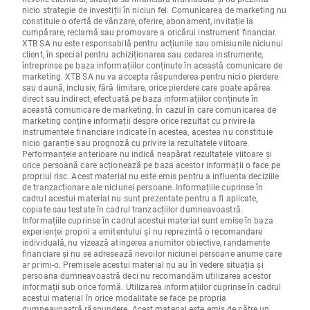
nicio strategie de investiții în niciun fel. Comunicarea de marketing nu
constituie o ofertă de vânzare, oferire, abonament, invitație la
cumpărare, reclamă sau promovare a oricărui instrument financiar.
XTB SA nu este responsabilă pentru acțiunile sau omisiunile niciunui
client, în special pentru achiziționarea sau cedarea instrumente,
întreprinse pe baza informațiilor conținute în această comunicare de
marketing. XTB SA nu va accepta răspunderea pentru nicio pierdere
sau daună, inclusiv, fără limitare, orice pierdere care poate apărea
direct sau indirect, efectuată pe baza informațiilor conținute în
această comunicare de marketing. În cazul în care comunicarea de
marketing conține informații despre orice rezultat cu privire la
instrumentele financiare indicate în acestea, acestea nu constituie
nicio garanție sau prognoză cu privire la rezultatele viitoare.
Performanțele anterioare nu indică neapărat rezultatele viitoare și
orice persoană care acționează pe baza acestor informații o face pe
propriul risc. Acest material nu este emis pentru a influenta deciziile
de tranzacționare ale niciunei persoane. Informațiile cuprinse în
cadrul acestui material nu sunt prezentate pentru a fi aplicate,
copiate sau testate în cadrul tranzacțiilor dumneavoastră.
Informațiile cuprinse în cadrul acestui material sunt emise în baza
experienței proprii a emitentului și nu reprezintă o recomandare
individuală, nu vizează atingerea anumitor obiective, randamente
financiare și nu se adresează nevoilor niciunei persoane anume care
ar primi-o. Premisele acestui material nu au în vedere situația și
persoana dumneavoastră deci nu recomandăm utilizarea acestor
informații sub orice formă. Utilizarea informațiilor cuprinse în cadrul
acestui material în orice modalitate se face pe propria
dumneavoastră răspundere. Acest material este emis de către un