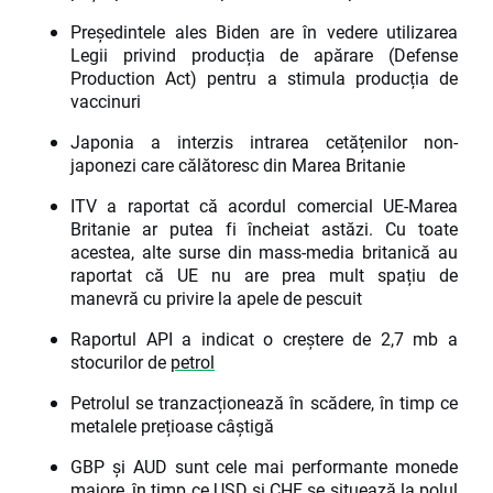
Președintele ales Biden are în vedere utilizarea
Legii privind producția de apărare (Defense
Production Act) pentru a stimula producția de
vaccinuri
Japonia a interzis intrarea cetățenilor non-
japonezi care călătoresc din Marea Britanie
ITV a raportat că acordul comercial UE-Marea
Britanie ar putea fi încheiat astăzi. Cu toate
acestea, alte surse din mass-media britanică au
raportat că UE nu are prea mult spațiu de
manevră cu privire la apele de pescuit
Raportul API a indicat o creștere de 2,7 mb a
stocurilor de
petrol
Petrolul se tranzacționează în scădere, în timp ce
metalele prețioase câștigă
GBP și AUD sunt cele mai performante monede
majore, în timp ce USD și CHF se situează la polul