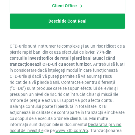
Client Office
Deschide Cont Real
CFD-urile sunt instrumente complexe și au un risc ridicat de a
pierde rapid bani din cauza efectului de levier.
77% din
conturile investitorilor de retail pierd bani atunci când
tranzacționează CFD-uri cu acest furnizor
. Ar trebui să luați
în considerare dacă înțelegeți modul în care funcționează
CFD-urile și dacă vă puteți permite să vă asumați riscul
ridicat de a vă pierde banii. Contractele pentru diferență
(”CFDs”) sunt produse care se supun efectului de levier și
presupun un nivel de risc ridicat întrucât chiar și mișcările
minore de preț ale activului suport vă pot afecta contul.
Balanța contului poate fi pierdută în totalitate. XTB
acţionează în calitate de contraparte în tranzacţiile încheiate
cu scopul de a executa ordinele clientului. Mai multe
informații sunt disponibile în documentul
Declarația privind
riscul de investiție
de pe
www.xtb.com/ro
. Tranzacționarea