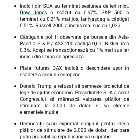
Indicii din SUA au terminat sesiunea de ieri mixt.
Dow Jones
a scăzut cu 0,67%, S&P 500 a
terminat cu 0,21% mai jos, iar
Nasdaq
a câștigat
0,51%. Russell 2000 a închis mai sus cu 1,03%
Câștigurile pot fi observate pe bursele din Asia-
Pacific. S & P / ASX 200 câștigă 0,6%, Nikkei urcă
0,3%, Kospi se tranzacționează cu 1% mai sus iar
indicii din China se apreciază
Piața futures DAX indică o deschidere ușor în
scădere a sesiunii europene
Donald Trump a refuzat să semneze proiectul de
lege de ajutor economic. Președintele SUA a cerut
Congresului să mărească valoarea plăților de
stimulare la 2.000 de dolari și să elimine
elementele inutile
Democrații și-au exprimat sprijinul pentru ideea
plăților de stimulare de 2.000 de dolari, dar pare
puțin probabil ca republicanii să o aprobe