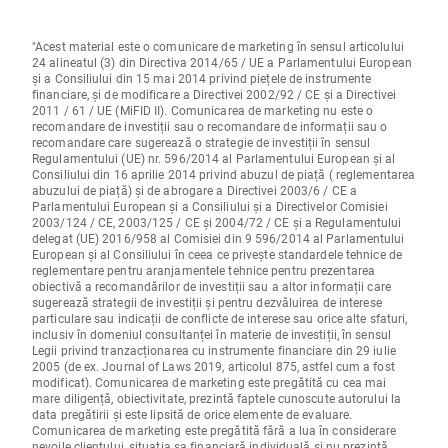
"Acest material este o comunicare de marketing în sensul articolului
24 alineatul (3) din Directiva 2014/65 / UE a Parlamentului European
și a Consiliului din 15 mai 2014 privind piețele de instrumente
financiare, și de modificare a Directivei 2002/92 / CE și a Directivei
2011 / 61 / UE (MiFID II). Comunicarea de marketing nu este o
recomandare de investiții sau o recomandare de informații sau o
recomandare care sugerează o strategie de investiții în sensul
Regulamentului (UE) nr. 596/2014 al Parlamentului European și al
Consiliului din 16 aprilie 2014 privind abuzul de piață ( reglementarea
abuzului de piață) și de abrogare a Directivei 2003/6 / CE a
Parlamentului European și a Consiliului și a Directivelor Comisiei
2003/124 / CE, 2003/125 / CE și 2004/72 / CE și a Regulamentului
delegat (UE) 2016/958 al Comisiei din 9 596/2014 al Parlamentului
European și al Consiliului în ceea ce privește standardele tehnice de
reglementare pentru aranjamentele tehnice pentru prezentarea
obiectivă a recomandărilor de investiții sau a altor informații care
sugerează strategii de investiții și pentru dezvăluirea de interese
particulare sau indicații de conflicte de interese sau orice alte sfaturi,
inclusiv în domeniul consultanței în materie de investiții, în sensul
Legii privind tranzacționarea cu instrumente financiare din 29 iulie
2005 (de ex. Journal of Laws 2019, articolul 875, astfel cum a fost
modificat). Comunicarea de marketing este pregătită cu cea mai
mare diligență, obiectivitate, prezintă faptele cunoscute autorului la
data pregătirii și este lipsită de orice elemente de evaluare.
Comunicarea de marketing este pregătită fără a lua în considerare
nevoile clientului, situația sa financiară individuală și nu prezintă