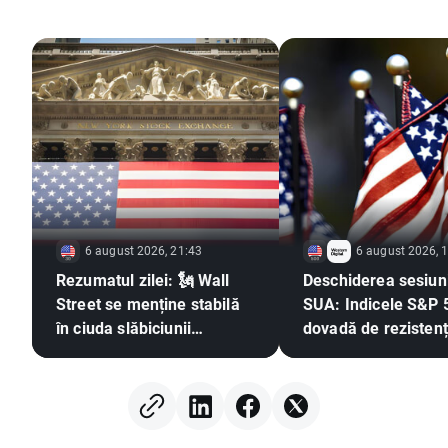
6 august 2026, 21:43
6 august 2026, 
Rezumatul zilei: 🗽 Wall
Deschiderea sesiuni
Street se menține stabilă
SUA: Indicele S&P 
în ciuda slăbiciunii
dovadă de rezistenț
acțiunilor din sectorul
timp ce sectorul
memoriilor și a creșterii
semiconductorilor
prețului petrolului
în urmă 🚩 Western 
în scădere cu 12%