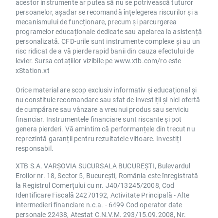
acestor instrumente ar putea să nu se potrivească tuturor
persoanelor, așadar se recomandă înțelegerea riscurilor și a
mecanismului de funcționare, precum și parcurgerea
programelor educaționale dedicate sau apelarea la asistență
personalizată. CFD-urile sunt instrumente complexe și au un
risc ridicat de a vă pierde rapid banii din cauza efectului de
levier. Sursa cotațiilor vizibile pe
www.xtb.com/ro
este
xStation.xt
Orice material are scop exclusiv informativ și educațional și
nu constituie recomandare sau sfat de investiții și nici ofertă
de cumpărare sau vânzare a vreunui produs sau serviciu
financiar. Instrumentele financiare sunt riscante și pot
genera pierderi. Vă amintim că performanțele din trecut nu
reprezintă garanții pentru rezultatele viitoare. Investiți
responsabil.
XTB S.A. VARȘOVIA SUCURSALA BUCUREȘTI, Bulevardul
Eroilor nr. 18, Sector 5, București, România este înregistrată
la Registrul Comerțului cu nr. J40/13245/2008, Cod
Identificare Fiscală 24270192, Activitate Principală - Alte
intermedieri financiare n.c.a. - 6499 Cod operator date
personale 22438, Atestat C.N.V.M. 293/15.09.2008, Nr.