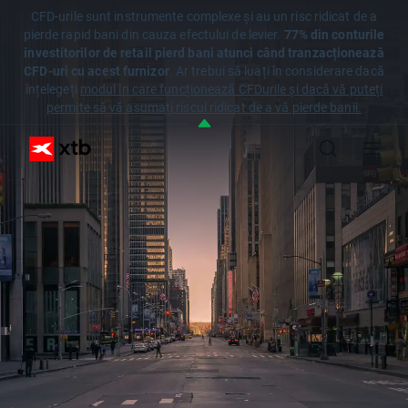
CFD-urile sunt instrumente complexe și au un risc ridicat de a
pierde rapid bani din cauza efectului de levier.
77% din conturile
investitorilor de retail pierd bani atunci când tranzacționează
CFD-uri cu acest furnizor
. Ar trebui să luați în considerare dacă
înțelegeți
modul în care funcționează CFDurile și dacă vă puteți
permite să vă asumați riscul ridicat de a vă pierde banii.