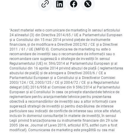
"Acest material este o comunicare de marketing în sensul articolului
24 alineatul (3) din Directiva 2014/65 / UE a Parlamentului European
și a Consiliului din 15 mai 2014 privind piețele de instrumente
financiare, și de modificare a Directivei 2002/92 / CE și a Directivei
2011 / 61 / UE (MiFID II). Comunicarea de marketing nu este o
recomandare de investiții sau o recomandare de informații sau o
recomandare care sugerează o strategie de investiții în sensul
Regulamentului (UE) nr. 596/2014 al Parlamentului European și al
Consiliului din 16 aprilie 2014 privind abuzul de piață ( reglementarea
abuzului de piață) și de abrogare a Directivei 2003/6 / CE a
Parlamentului European și a Consiliului și a Directivelor Comisiei
2003/124 / CE, 2003/125 / CE și 2004/72 / CE și a Regulamentului
delegat (UE) 2016/958 al Comisiei din 9 596/2014 al Parlamentului
European și al Consiliului în ceea ce privește standardele tehnice de
reglementare pentru aranjamentele tehnice pentru prezentarea
obiectivă a recomandărilor de investiții sau a altor informații care
sugerează strategii de investiții și pentru dezvăluirea de interese
particulare sau indicații de conflicte de interese sau orice alte sfaturi,
inclusiv în domeniul consultanței în materie de investiții, în sensul
Legii privind tranzacționarea cu instrumente financiare din 29 iulie
2005 (de ex. Journal of Laws 2019, articolul 875, astfel cum a fost
modificat). Comunicarea de marketing este pregătită cu cea mai