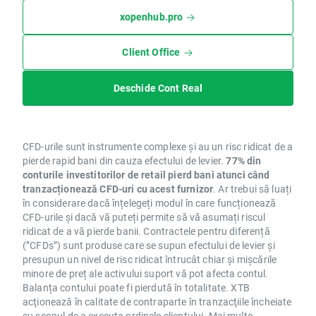
xopenhub.pro
Client Office
Deschide Cont Real
CFD-urile sunt instrumente complexe și au un risc ridicat de a
pierde rapid bani din cauza efectului de levier.
77% din
conturile investitorilor de retail pierd bani atunci când
tranzacționează CFD-uri cu acest furnizor
. Ar trebui să luați
în considerare dacă înțelegeți modul în care funcționează
CFD-urile și dacă vă puteți permite să vă asumați riscul
ridicat de a vă pierde banii. Contractele pentru diferență
(”CFDs”) sunt produse care se supun efectului de levier și
presupun un nivel de risc ridicat întrucât chiar și mișcările
minore de preț ale activului suport vă pot afecta contul.
Balanța contului poate fi pierdută în totalitate. XTB
acţionează în calitate de contraparte în tranzacţiile încheiate
cu scopul de a executa ordinele clientului. Mai multe