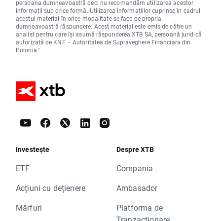
persoana dumneavoastră deci nu recomandăm utilizarea acestor
informații sub orice formă. Utilizarea informațiilor cuprinse în cadrul
acestui material în orice modalitate se face pe propria
dumneavoastră răspundere. Acest material este emis de către un
analist pentru care își asumă răspunderea XTB SA, persoană juridică
autorizată de KNF – Autoritatea de Supraveghere Financiara din
Polonia."
Investește
Despre XTB
ETF
Compania
Acțiuni cu dețienere
Ambasador
Mărfuri
Platforma de
Tranzacționare