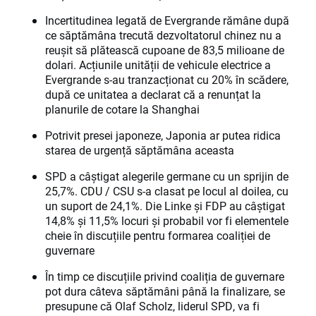
Incertitudinea legată de Evergrande rămâne după
ce săptămâna trecută dezvoltatorul chinez nu a
reușit să plătească cupoane de 83,5 milioane de
dolari. Acțiunile unității de vehicule electrice a
Evergrande s-au tranzacționat cu 20% în scădere,
după ce unitatea a declarat că a renunțat la
planurile de cotare la Shanghai
Potrivit presei japoneze, Japonia ar putea ridica
starea de urgență săptămâna aceasta
SPD a câștigat alegerile germane cu un sprijin de
25,7%. CDU / CSU s-a clasat pe locul al doilea, cu
un suport de 24,1%. Die Linke și FDP au câștigat
14,8% și 11,5% locuri și probabil vor fi elementele
cheie în discuțiile pentru formarea coaliției de
guvernare
În timp ce discuțiile privind coaliția de guvernare
pot dura câteva săptămâni până la finalizare, se
presupune că Olaf Scholz, liderul SPD, va fi