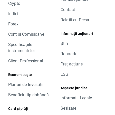
Crypto
Contact
Indici
Relații cu Presa
Forex
Informații acționari
Cont și Comisioane
Știri
Specificațiile
instrumentelor
Rapoarte
Client Professional
Preț acțiune
ESG
Economisește
Planuri de Investiții
Aspecte juridice
Beneficiu tip dobândă
Informații Legale
Sesizare
Card și plăți