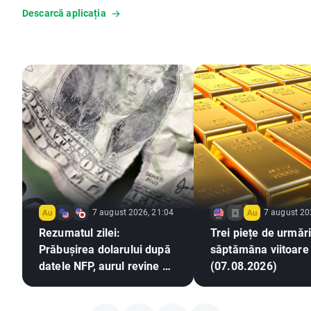
Descarcă aplicația
7 august 2026, 21:04
7 august 20
Rezumatul zilei:
Trei piețe de urmări
Prăbușirea dolarului după
săptămâna viitoare
datele NFP, aurul revine pe
(07.08.2026)
un trend ascendent