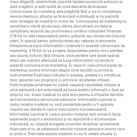
mare diligență, obiectivitate, prezintă faptele cunoscute autorului la
data pregătirii și este lipsită de orice elemente de evaluare.
Comunicarea de marketing este pregătită fără a lua în considerare
nevoile clientului, situația sa financiară individuală și nu prezintă
nicio strategie de investiții în niciun fel. Comunicarea de marketing nu
constituie o ofertă de vânzare, oferire, abonament, invitație la
cumpărare, reclamă sau promovare a oricărui instrument financiar.
XTB SA nu este responsabilă pentru acțiunile sau omisiunile niciunui
client, în special pentru achiziționarea sau cedarea instrumente,
întreprinse pe baza informațiilor conținute în această comunicare de
marketing. XTB SA nu va accepta răspunderea pentru nicio pierdere
sau daună, inclusiv, fără limitare, orice pierdere care poate apărea
direct sau indirect, efectuată pe baza informațiilor conținute în
această comunicare de marketing. În cazul în care comunicarea de
marketing conține informații despre orice rezultat cu privire la
instrumentele financiare indicate în acestea, acestea nu constituie
nicio garanție sau prognoză cu privire la rezultatele viitoare.
Performanțele anterioare nu indică neapărat rezultatele viitoare și
orice persoană care acționează pe baza acestor informații o face pe
propriul risc. Acest material nu este emis pentru a influenta deciziile
de tranzacționare ale niciunei persoane. Informațiile cuprinse în
cadrul acestui material nu sunt prezentate pentru a fi aplicate,
copiate sau testate în cadrul tranzacțiilor dumneavoastră.
Informațiile cuprinse în cadrul acestui material sunt emise în baza
experienței proprii a emitentului și nu reprezintă o recomandare
individuală, nu vizează atingerea anumitor obiective, randamente
financiare și nu se adresează nevoilor niciunei persoane anume care
ar primi-o. Premisele acestui material nu au în vedere situația și