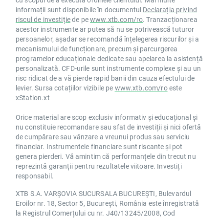
informații sunt disponibile în documentul
Declarația privind
riscul de investiție
de pe
www.xtb.com/ro
. Tranzacționarea
acestor instrumente ar putea să nu se potrivească tuturor
persoanelor, așadar se recomandă înțelegerea riscurilor și a
mecanismului de funcționare, precum și parcurgerea
programelor educaționale dedicate sau apelarea la asistență
personalizată. CFD-urile sunt instrumente complexe și au un
risc ridicat de a vă pierde rapid banii din cauza efectului de
levier. Sursa cotațiilor vizibile pe
www.xtb.com/ro
este
xStation.xt
Orice material are scop exclusiv informativ și educațional și
nu constituie recomandare sau sfat de investiții și nici ofertă
de cumpărare sau vânzare a vreunui produs sau serviciu
financiar. Instrumentele financiare sunt riscante și pot
genera pierderi. Vă amintim că performanțele din trecut nu
reprezintă garanții pentru rezultatele viitoare. Investiți
responsabil.
XTB S.A. VARȘOVIA SUCURSALA BUCUREȘTI, Bulevardul
Eroilor nr. 18, Sector 5, București, România este înregistrată
la Registrul Comerțului cu nr. J40/13245/2008, Cod