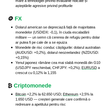
mare a tehnologiei privind evaluările ridicate și 
așteptările agresive privind profiturile
🪙 
FX
Dolarul american se depreciază față de majoritatea 
monedelor (USDIDX: -0,1), în ciuda escaladării 
militare — un semn că cererea de refugiu pentru dolar 
ar putea fi pe cale de a se epuiza
Monedele de risc conduc câștigurile: dolarul australian 
(AUDUSD: +0,2%), dolarul neozeelandez (NZDUSD: 
+0,15%)
Yenul japonez rămâne cea mai slabă monedă din G10 
(USDJPY neschimbat, CHFJPY: +0,2%); 
EURUSD
 a 
crescut cu 0,12% la 1,155
₿ 
Criptomonede
Bitcoin
 +2,2% la 62.650 USD; 
Ethereum
 +2,5% la 
1.650 USD — creșteri generale care confirmă o 
redresare a apetitului pentru risc