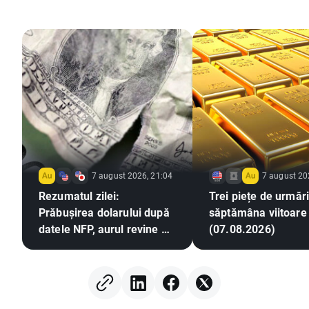
7 august 2026, 21:04
7 august 20
Rezumatul zilei:
Trei piețe de urmări
Prăbușirea dolarului după
săptămâna viitoare
datele NFP, aurul revine pe
(07.08.2026)
un trend ascendent