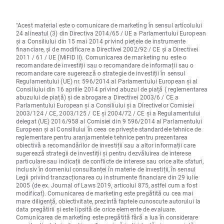
"Acest material este o comunicare de marketing în sensul articolului
24 alineatul (3) din Directiva 2014/65 / UE a Parlamentului European
și a Consiliului din 15 mai 2014 privind piețele de instrumente
financiare, și de modificare a Directivei 2002/92 / CE și a Directivei
2011 / 61 / UE (MiFID II). Comunicarea de marketing nu este o
recomandare de investiții sau o recomandare de informații sau o
recomandare care sugerează o strategie de investiții în sensul
Regulamentului (UE) nr. 596/2014 al Parlamentului European și al
Consiliului din 16 aprilie 2014 privind abuzul de piață ( reglementarea
abuzului de piață) și de abrogare a Directivei 2003/6 / CE a
Parlamentului European și a Consiliului și a Directivelor Comisiei
2003/124 / CE, 2003/125 / CE și 2004/72 / CE și a Regulamentului
delegat (UE) 2016/958 al Comisiei din 9 596/2014 al Parlamentului
European și al Consiliului în ceea ce privește standardele tehnice de
reglementare pentru aranjamentele tehnice pentru prezentarea
obiectivă a recomandărilor de investiții sau a altor informații care
sugerează strategii de investiții și pentru dezvăluirea de interese
particulare sau indicații de conflicte de interese sau orice alte sfaturi,
inclusiv în domeniul consultanței în materie de investiții, în sensul
Legii privind tranzacționarea cu instrumente financiare din 29 iulie
2005 (de ex. Journal of Laws 2019, articolul 875, astfel cum a fost
modificat). Comunicarea de marketing este pregătită cu cea mai
mare diligență, obiectivitate, prezintă faptele cunoscute autorului la
data pregătirii și este lipsită de orice elemente de evaluare.
Comunicarea de marketing este pregătită fără a lua în considerare