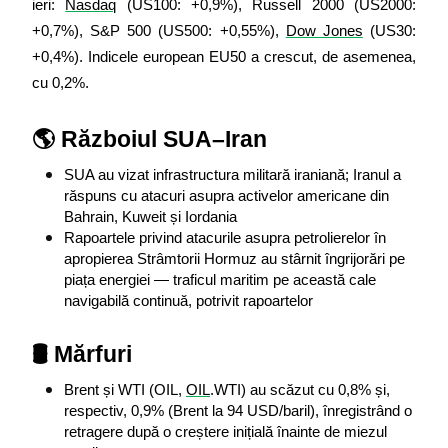
ieri: 
Nasdaq
 (US100: +0,9%), Russell 2000 (US2000: 
+0,7%), S&P 500 (US500: +0,55%), 
Dow Jones
 (US30: 
+0,4%). Indicele european EU50 a crescut, de asemenea, 
cu 0,2%.
🌎 Războiul SUA–Iran
SUA au vizat infrastructura militară iraniană; Iranul a 
răspuns cu atacuri asupra activelor americane din 
Bahrain, Kuweit și Iordania
Rapoartele privind atacurile asupra petrolierelor în 
apropierea Strâmtorii Hormuz au stârnit îngrijorări pe 
piața energiei — traficul maritim pe această cale 
navigabilă continuă, potrivit rapoartelor
🛢️ Mărfuri
Brent și WTI (OIL, 
OIL
.WTI) au scăzut cu 0,8% și, 
respectiv, 0,9% (Brent la 94 USD/baril), înregistrând o 
retragere după o creștere inițială înainte de miezul 