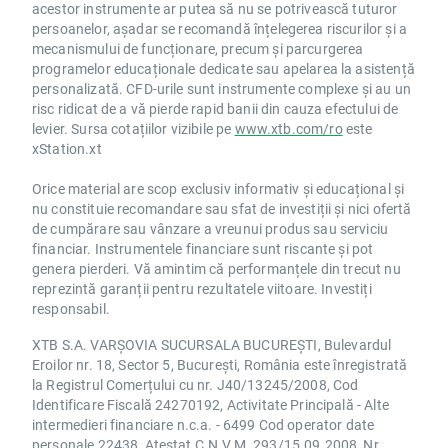
acestor instrumente ar putea să nu se potrivească tuturor
persoanelor, așadar se recomandă înțelegerea riscurilor și a
mecanismului de funcționare, precum și parcurgerea
programelor educaționale dedicate sau apelarea la asistență
personalizată. CFD-urile sunt instrumente complexe și au un
risc ridicat de a vă pierde rapid banii din cauza efectului de
levier. Sursa cotațiilor vizibile pe
www.xtb.com/ro
este
xStation.xt
Orice material are scop exclusiv informativ și educațional și
nu constituie recomandare sau sfat de investiții și nici ofertă
de cumpărare sau vânzare a vreunui produs sau serviciu
financiar. Instrumentele financiare sunt riscante și pot
genera pierderi. Vă amintim că performanțele din trecut nu
reprezintă garanții pentru rezultatele viitoare. Investiți
responsabil.
XTB S.A. VARȘOVIA SUCURSALA BUCUREȘTI, Bulevardul
Eroilor nr. 18, Sector 5, București, România este înregistrată
la Registrul Comerțului cu nr. J40/13245/2008, Cod
Identificare Fiscală 24270192, Activitate Principală - Alte
intermedieri financiare n.c.a. - 6499 Cod operator date
personale 22438, Atestat C.N.V.M. 293/15.09.2008, Nr.