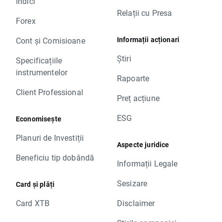
Indici
Relații cu Presa
Forex
Informații acționari
Cont și Comisioane
Știri
Specificațiile
instrumentelor
Rapoarte
Client Professional
Preț acțiune
ESG
Economisește
Planuri de Investiții
Aspecte juridice
Beneficiu tip dobândă
Informații Legale
Sesizare
Card și plăți
Card XTB
Disclaimer