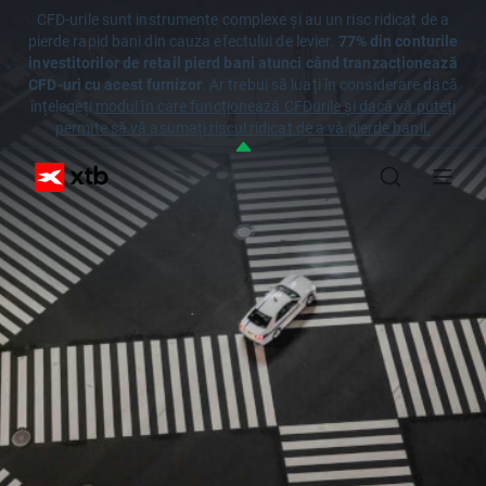
CFD-urile sunt instrumente complexe și au un risc ridicat de a
pierde rapid bani din cauza efectului de levier.
77% din conturile
investitorilor de retail pierd bani atunci când tranzacționează
CFD-uri cu acest furnizor
. Ar trebui să luați în considerare dacă
înțelegeți
modul în care funcționează CFDurile și dacă vă puteți
permite să vă asumați riscul ridicat de a vă pierde banii.