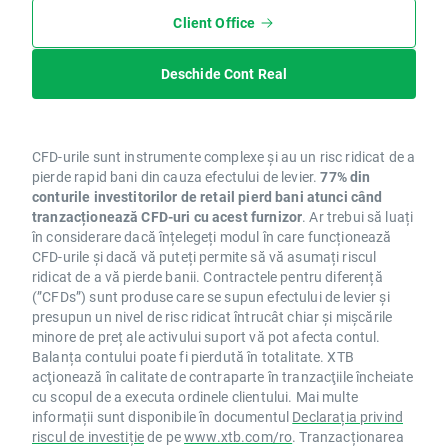
Client Office
Deschide Cont Real
CFD-urile sunt instrumente complexe și au un risc ridicat de a
pierde rapid bani din cauza efectului de levier.
77% din
conturile investitorilor de retail pierd bani atunci când
tranzacționează CFD-uri cu acest furnizor
. Ar trebui să luați
în considerare dacă înțelegeți modul în care funcționează
CFD-urile și dacă vă puteți permite să vă asumați riscul
ridicat de a vă pierde banii. Contractele pentru diferență
(”CFDs”) sunt produse care se supun efectului de levier și
presupun un nivel de risc ridicat întrucât chiar și mișcările
minore de preț ale activului suport vă pot afecta contul.
Balanța contului poate fi pierdută în totalitate. XTB
acţionează în calitate de contraparte în tranzacţiile încheiate
cu scopul de a executa ordinele clientului. Mai multe
informații sunt disponibile în documentul
Declarația privind
riscul de investiție
de pe
www.xtb.com/ro
. Tranzacționarea