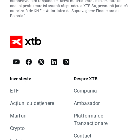
dumneavoastră răspundere. Acest material este emis de către un
analist pentru care își asumă răspunderea XTB SA, persoană juridică
autorizată de KNF – Autoritatea de Supraveghere Financiara din
Polonia."
Investește
Despre XTB
ETF
Compania
Acțiuni cu dețienere
Ambasador
Mărfuri
Platforma de
Tranzacționare
Crypto
Contact