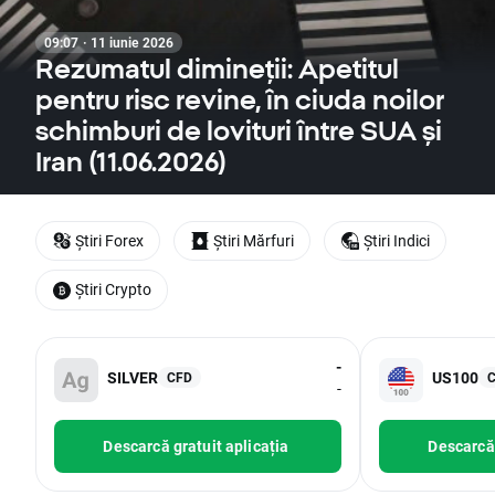
09:07 · 11 iunie 2026
Rezumatul dimineții: Apetitul
pentru risc revine, în ciuda noilor
schimburi de lovituri între SUA și
Iran (11.06.2026)
Știri Forex
Știri Mărfuri
Știri Indici
Știri Crypto
-
SILVER
US100
CFD
-
Descarcă gratuit aplicația
Descarcă 