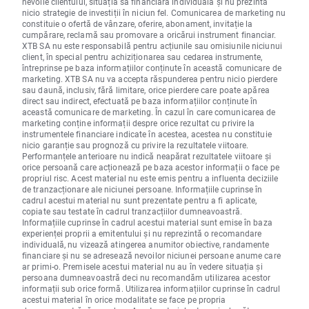
nevoile clientului, situația sa financiară individuală și nu prezintă
nicio strategie de investiții în niciun fel. Comunicarea de marketing nu
constituie o ofertă de vânzare, oferire, abonament, invitație la
cumpărare, reclamă sau promovare a oricărui instrument financiar.
XTB SA nu este responsabilă pentru acțiunile sau omisiunile niciunui
client, în special pentru achiziționarea sau cedarea instrumente,
întreprinse pe baza informațiilor conținute în această comunicare de
marketing. XTB SA nu va accepta răspunderea pentru nicio pierdere
sau daună, inclusiv, fără limitare, orice pierdere care poate apărea
direct sau indirect, efectuată pe baza informațiilor conținute în
această comunicare de marketing. În cazul în care comunicarea de
marketing conține informații despre orice rezultat cu privire la
instrumentele financiare indicate în acestea, acestea nu constituie
nicio garanție sau prognoză cu privire la rezultatele viitoare.
Performanțele anterioare nu indică neapărat rezultatele viitoare și
orice persoană care acționează pe baza acestor informații o face pe
propriul risc. Acest material nu este emis pentru a influenta deciziile
de tranzacționare ale niciunei persoane. Informațiile cuprinse în
cadrul acestui material nu sunt prezentate pentru a fi aplicate,
copiate sau testate în cadrul tranzacțiilor dumneavoastră.
Informațiile cuprinse în cadrul acestui material sunt emise în baza
experienței proprii a emitentului și nu reprezintă o recomandare
individuală, nu vizează atingerea anumitor obiective, randamente
financiare și nu se adresează nevoilor niciunei persoane anume care
ar primi-o. Premisele acestui material nu au în vedere situația și
persoana dumneavoastră deci nu recomandăm utilizarea acestor
informații sub orice formă. Utilizarea informațiilor cuprinse în cadrul
acestui material în orice modalitate se face pe propria