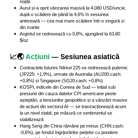
nopții
Aurul și-a oprit vânzarea masivă la 4.080 USD/uncie, 
după o scădere de până la 4,6% în sesiunea 
anterioară — cea mai mare scădere într-o singură zi 
din martie
Argintul se redresează cu 0,8%, ajungând la 63,80 
$/oz
📈🌏 
Acțiuni
 — Sesiunea asiatică
Contractele futures Nikkei 225 se redresează puternic 
(JP225: +1,9%), urmate de Australia (AU200.cash: 
+0,8%) și Singapore (SG20.cash: +0,8%)
KOSPI, indicele din Coreea de Sud — inițial sub 
presiune din cauza datelor CPI americane peste 
așteptări, a tensiunilor geopolitice și a vânzării masive 
de acțiuni din sectorul AI — se tranzacționează acum 
la un nivel stabil, pe măsură ce sentimentul se 
stabilizează
Hang Seng din China rămâne pe minus (CHN.cash: 
-0,6%), pe fondul îngrijorărilor piețelor cu pondere 