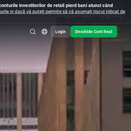
onturile investitorilor de retail pierd bani atunci când
ile și dacă vă puteți permite să vă asumați riscul ridicat de
Login
Deschide Cont Real