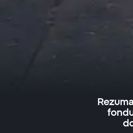
Rezumatu
fondu
do