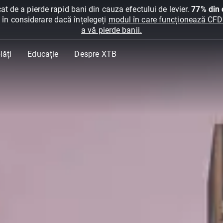
at de a pierde rapid bani din cauza efectului de levier.
77% din c
ți în considerare dacă înțelegeți
modul în care funcționează CFDur
a vă pierde banii.
lăți
Educație
Despre XTB