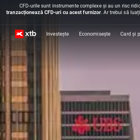
CFD-urile sunt instrumente complexe și au un risc ridic
tranzacționează CFD-uri cu acest furnizor
. Ar trebui să lua
Investește
Economisește
Card și p