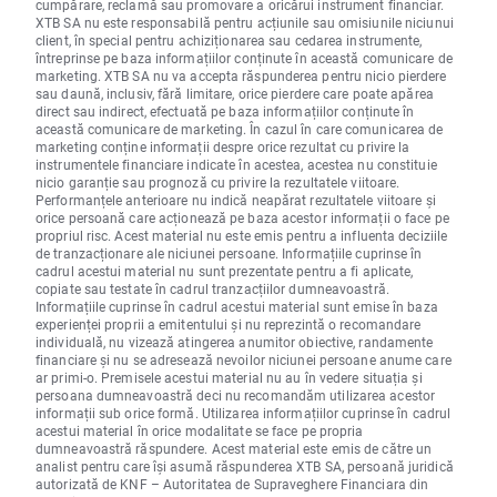
cumpărare, reclamă sau promovare a oricărui instrument financiar.
XTB SA nu este responsabilă pentru acțiunile sau omisiunile niciunui
client, în special pentru achiziționarea sau cedarea instrumente,
întreprinse pe baza informațiilor conținute în această comunicare de
marketing. XTB SA nu va accepta răspunderea pentru nicio pierdere
sau daună, inclusiv, fără limitare, orice pierdere care poate apărea
direct sau indirect, efectuată pe baza informațiilor conținute în
această comunicare de marketing. În cazul în care comunicarea de
marketing conține informații despre orice rezultat cu privire la
instrumentele financiare indicate în acestea, acestea nu constituie
nicio garanție sau prognoză cu privire la rezultatele viitoare.
Performanțele anterioare nu indică neapărat rezultatele viitoare și
orice persoană care acționează pe baza acestor informații o face pe
propriul risc. Acest material nu este emis pentru a influenta deciziile
de tranzacționare ale niciunei persoane. Informațiile cuprinse în
cadrul acestui material nu sunt prezentate pentru a fi aplicate,
copiate sau testate în cadrul tranzacțiilor dumneavoastră.
Informațiile cuprinse în cadrul acestui material sunt emise în baza
experienței proprii a emitentului și nu reprezintă o recomandare
individuală, nu vizează atingerea anumitor obiective, randamente
financiare și nu se adresează nevoilor niciunei persoane anume care
ar primi-o. Premisele acestui material nu au în vedere situația și
persoana dumneavoastră deci nu recomandăm utilizarea acestor
informații sub orice formă. Utilizarea informațiilor cuprinse în cadrul
acestui material în orice modalitate se face pe propria
dumneavoastră răspundere. Acest material este emis de către un
analist pentru care își asumă răspunderea XTB SA, persoană juridică
autorizată de KNF – Autoritatea de Supraveghere Financiara din