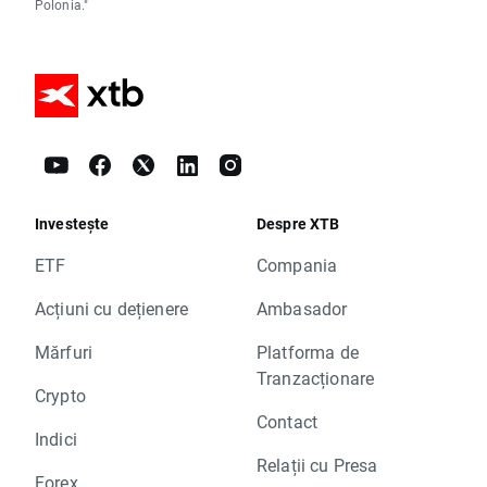
Polonia."
Investește
Despre XTB
ETF
Compania
Acțiuni cu dețienere
Ambasador
Mărfuri
Platforma de
Tranzacționare
Crypto
Contact
Indici
Relații cu Presa
Forex