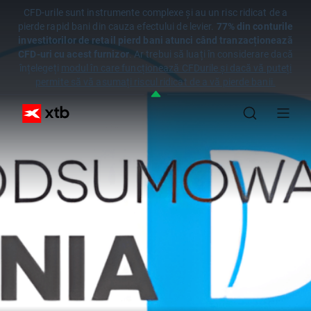
CFD-urile sunt instrumente complexe și au un risc ridicat de a
pierde rapid bani din cauza efectului de levier.
77% din conturile
investitorilor de retail pierd bani atunci când tranzacționează
CFD-uri cu acest furnizor
. Ar trebui să luați în considerare dacă
înțelegeți
modul în care funcționează CFDurile și dacă vă puteți
permite să vă asumați riscul ridicat de a vă pierde banii.