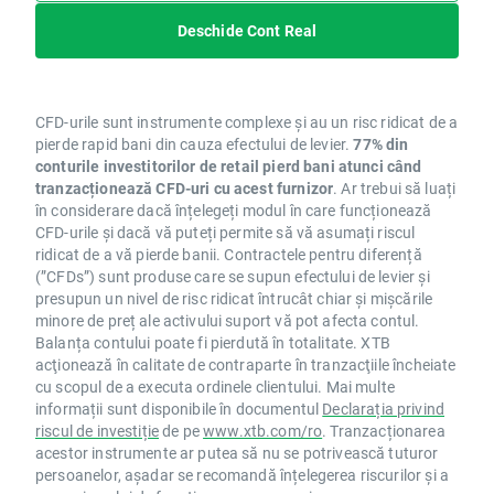
Deschide Cont Real
CFD-urile sunt instrumente complexe și au un risc ridicat de a
pierde rapid bani din cauza efectului de levier.
77% din
conturile investitorilor de retail pierd bani atunci când
tranzacționează CFD-uri cu acest furnizor
. Ar trebui să luați
în considerare dacă înțelegeți modul în care funcționează
CFD-urile și dacă vă puteți permite să vă asumați riscul
ridicat de a vă pierde banii. Contractele pentru diferență
(”CFDs”) sunt produse care se supun efectului de levier și
presupun un nivel de risc ridicat întrucât chiar și mișcările
minore de preț ale activului suport vă pot afecta contul.
Balanța contului poate fi pierdută în totalitate. XTB
acţionează în calitate de contraparte în tranzacţiile încheiate
cu scopul de a executa ordinele clientului. Mai multe
informații sunt disponibile în documentul
Declarația privind
riscul de investiție
de pe
www.xtb.com/ro
. Tranzacționarea
acestor instrumente ar putea să nu se potrivească tuturor
persoanelor, așadar se recomandă înțelegerea riscurilor și a