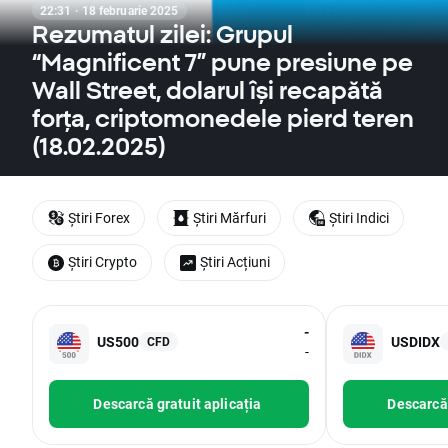
22:31 · 18 februarie 2025
Rezumatul zilei: Grupul
“Magnificent 7” pune presiune pe
Wall Street, dolarul își recapătă
forța, criptomonedele pierd teren
(18.02.2025)
Știri Forex
Știri Mărfuri
Știri Indici
Știri Crypto
Știri Acțiuni
-
US500
USDIDX
CFD
-
Descarcă gratuit aplicația
Descarcă 