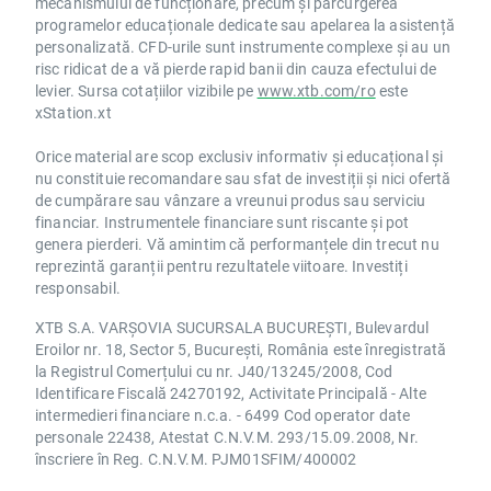
mecanismului de funcționare, precum și parcurgerea
programelor educaționale dedicate sau apelarea la asistență
personalizată. CFD-urile sunt instrumente complexe și au un
risc ridicat de a vă pierde rapid banii din cauza efectului de
levier. Sursa cotațiilor vizibile pe
www.xtb.com/ro
este
xStation.xt
Orice material are scop exclusiv informativ și educațional și
nu constituie recomandare sau sfat de investiții și nici ofertă
de cumpărare sau vânzare a vreunui produs sau serviciu
financiar. Instrumentele financiare sunt riscante și pot
genera pierderi. Vă amintim că performanțele din trecut nu
reprezintă garanții pentru rezultatele viitoare. Investiți
responsabil.
XTB S.A. VARȘOVIA SUCURSALA BUCUREȘTI, Bulevardul
Eroilor nr. 18, Sector 5, București, România este înregistrată
la Registrul Comerțului cu nr. J40/13245/2008, Cod
Identificare Fiscală 24270192, Activitate Principală - Alte
intermedieri financiare n.c.a. - 6499 Cod operator date
personale 22438, Atestat C.N.V.M. 293/15.09.2008, Nr.
înscriere în Reg. C.N.V.M. PJM01SFIM/400002