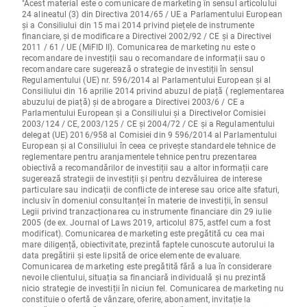
"Acest material este o comunicare de marketing în sensul articolului
24 alineatul (3) din Directiva 2014/65 / UE a Parlamentului European
și a Consiliului din 15 mai 2014 privind piețele de instrumente
financiare, și de modificare a Directivei 2002/92 / CE și a Directivei
2011 / 61 / UE (MiFID II). Comunicarea de marketing nu este o
recomandare de investiții sau o recomandare de informații sau o
recomandare care sugerează o strategie de investiții în sensul
Regulamentului (UE) nr. 596/2014 al Parlamentului European și al
Consiliului din 16 aprilie 2014 privind abuzul de piață ( reglementarea
abuzului de piață) și de abrogare a Directivei 2003/6 / CE a
Parlamentului European și a Consiliului și a Directivelor Comisiei
2003/124 / CE, 2003/125 / CE și 2004/72 / CE și a Regulamentului
delegat (UE) 2016/958 al Comisiei din 9 596/2014 al Parlamentului
European și al Consiliului în ceea ce privește standardele tehnice de
reglementare pentru aranjamentele tehnice pentru prezentarea
obiectivă a recomandărilor de investiții sau a altor informații care
sugerează strategii de investiții și pentru dezvăluirea de interese
particulare sau indicații de conflicte de interese sau orice alte sfaturi,
inclusiv în domeniul consultanței în materie de investiții, în sensul
Legii privind tranzacționarea cu instrumente financiare din 29 iulie
2005 (de ex. Journal of Laws 2019, articolul 875, astfel cum a fost
modificat). Comunicarea de marketing este pregătită cu cea mai
mare diligență, obiectivitate, prezintă faptele cunoscute autorului la
data pregătirii și este lipsită de orice elemente de evaluare.
Comunicarea de marketing este pregătită fără a lua în considerare
nevoile clientului, situația sa financiară individuală și nu prezintă
nicio strategie de investiții în niciun fel. Comunicarea de marketing nu
constituie o ofertă de vânzare, oferire, abonament, invitație la