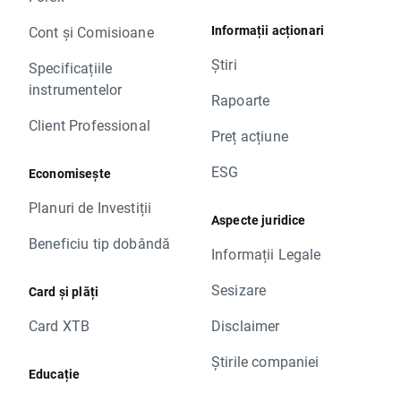
Informații acționari
Cont și Comisioane
Știri
Specificațiile
instrumentelor
Rapoarte
Client Professional
Preț acțiune
ESG
Economisește
Planuri de Investiții
Aspecte juridice
Beneficiu tip dobândă
Informații Legale
Sesizare
Card și plăți
Card XTB
Disclaimer
Știrile companiei
Educație