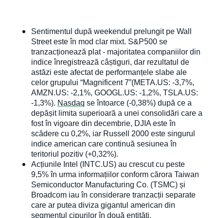
Sentimentul după weekendul prelungit pe Wall 
Street este în mod clar mixt. S&P500 se 
tranzacționează plat - majoritatea companiilor din 
indice înregistrează câștiguri, dar rezultatul de 
astăzi este afectat de performanțele slabe ale 
celor grupului “Magnificent 7”(META.US: -3,7%, 
AMZN.US: -2,1%, GOOGL.US: -1,2%, TSLA.US: 
-1,3%). 
Nasdaq
 se întoarce (-0,38%) după ce a 
depășit limita superioară a unei consolidări care a 
fost în vigoare din decembrie, DJIA este în 
scădere cu 0,2%, iar Russell 2000 este singurul 
indice american care continuă sesiunea în 
teritoriul pozitiv (+0,32%).
Acțiunile Intel (INTC.US) au crescut cu peste 
9,5% în urma informațiilor conform cărora Taiwan 
Semiconductor Manufacturing Co. (TSMC) și 
Broadcom iau în considerare tranzacții separate 
care ar putea diviza gigantul american din 
segmentul cipurilor în două entități.