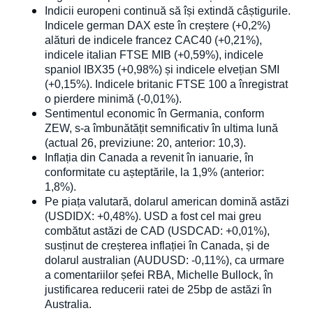
Indicii europeni continuă să își extindă câștigurile. 
Indicele german DAX este în creștere (+0,2%) 
alături de indicele francez CAC40 (+0,21%), 
indicele italian FTSE MIB (+0,59%), indicele 
spaniol IBX35 (+0,98%) și indicele elvețian SMI 
(+0,15%). Indicele britanic FTSE 100 a înregistrat 
o pierdere minimă (-0,01%).
Sentimentul economic în Germania, conform 
ZEW, s-a îmbunătățit semnificativ în ultima lună 
(actual 26, previziune: 20, anterior: 10,3).
Inflația din Canada a revenit în ianuarie, în 
conformitate cu așteptările, la 1,9% (anterior: 
1,8%).
Pe piața valutară, dolarul american domină astăzi 
(USDIDX: +0,48%). USD a fost cel mai greu 
combătut astăzi de CAD (USDCAD: +0,01%), 
susținut de creșterea inflației în Canada, și de 
dolarul australian (AUDUSD: -0,11%), ca urmare 
a comentariilor șefei RBA, Michelle Bullock, în 
justificarea reducerii ratei de 25bp de astăzi în 
Australia.