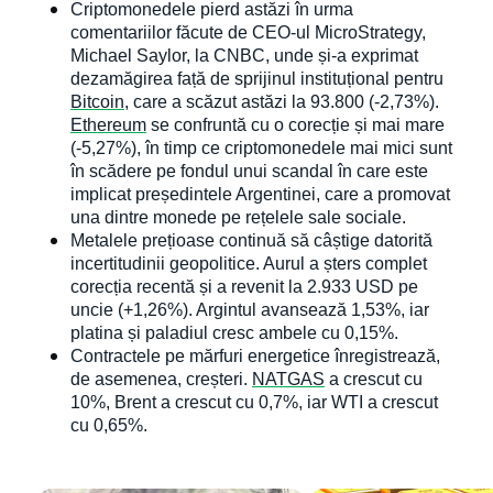
Criptomonedele pierd astăzi în urma 
comentariilor făcute de CEO-ul MicroStrategy, 
Michael Saylor, la CNBC, unde și-a exprimat 
dezamăgirea față de sprijinul instituțional pentru 
Bitcoin
, care a scăzut astăzi la 93.800 (-2,73%). 
Ethereum
 se confruntă cu o corecție și mai mare 
(-5,27%), în timp ce criptomonedele mai mici sunt 
în scădere pe fondul unui scandal în care este 
implicat președintele Argentinei, care a promovat 
una dintre monede pe rețelele sale sociale.
Metalele prețioase continuă să câștige datorită 
incertitudinii geopolitice. Aurul a șters complet 
corecția recentă și a revenit la 2.933 USD pe 
uncie (+1,26%). Argintul avansează 1,53%, iar 
platina și paladiul cresc ambele cu 0,15%.
Contractele pe mărfuri energetice înregistrează, 
de asemenea, creșteri. 
NATGAS
 a crescut cu 
10%, Brent a crescut cu 0,7%, iar WTI a crescut 
cu 0,65%.