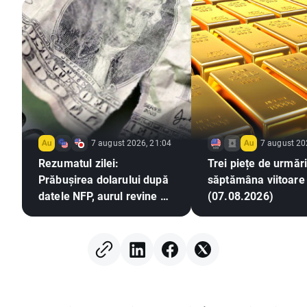
7 august 2026, 21:04
7 august 20
Rezumatul zilei:
Trei piețe de urmări
Prăbușirea dolarului după
săptămâna viitoare
datele NFP, aurul revine pe
(07.08.2026)
un trend ascendent