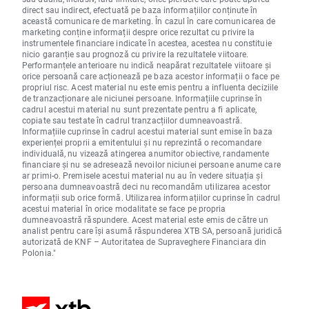
direct sau indirect, efectuată pe baza informațiilor conținute în
această comunicare de marketing. În cazul în care comunicarea de
marketing conține informații despre orice rezultat cu privire la
instrumentele financiare indicate în acestea, acestea nu constituie
nicio garanție sau prognoză cu privire la rezultatele viitoare.
Performanțele anterioare nu indică neapărat rezultatele viitoare și
orice persoană care acționează pe baza acestor informații o face pe
propriul risc. Acest material nu este emis pentru a influenta deciziile
de tranzacționare ale niciunei persoane. Informațiile cuprinse în
cadrul acestui material nu sunt prezentate pentru a fi aplicate,
copiate sau testate în cadrul tranzacțiilor dumneavoastră.
Informațiile cuprinse în cadrul acestui material sunt emise în baza
experienței proprii a emitentului și nu reprezintă o recomandare
individuală, nu vizează atingerea anumitor obiective, randamente
financiare și nu se adresează nevoilor niciunei persoane anume care
ar primi-o. Premisele acestui material nu au în vedere situația și
persoana dumneavoastră deci nu recomandăm utilizarea acestor
informații sub orice formă. Utilizarea informațiilor cuprinse în cadrul
acestui material în orice modalitate se face pe propria
dumneavoastră răspundere. Acest material este emis de către un
analist pentru care își asumă răspunderea XTB SA, persoană juridică
autorizată de KNF – Autoritatea de Supraveghere Financiara din
Polonia."