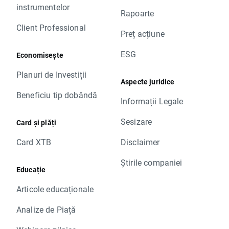
instrumentelor
Rapoarte
Client Professional
Preț acțiune
ESG
Economisește
Planuri de Investiții
Aspecte juridice
Beneficiu tip dobândă
Informații Legale
Sesizare
Card și plăți
Card XTB
Disclaimer
Știrile companiei
Educație
Articole educaționale
Analize de Piață