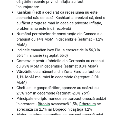
că știrile recente privind inflația au fost
încurajatoare
Kashkari (Fed) a declarat că recesiunea nu este
scenariul său de bază. Kashkari a precizat că, deși s-
au făcut progrese mari în ceea ce privește inflația,
problema nu este încă rezolvată
Numărul permiselor de construcție din Canada s-a
prăbușit cu 14% MoM în decembrie (estimat +1,2%
MoM)
Indicele canadian Ivey PMI a crescut de la 56,3 la
56,5 în ianuarie (așteptat 55,0)
Comenzile pentru fabricile din Germania au crescut
cu 8,9% MoM în decembrie (estimat 0,0% MoM)
Vânzările cu amănuntul din Zona Euro au fost cu
1,1% MoM mai mici în decembrie (așteptat -1,0%
MoM)
Cheltuielile gospodăriilor japoneze au scăzut cu
2,5% YoY în decembrie (estimat -2,0% YoY)
Principalele
criptomonede
se tranzacționează astăzi
în creștere -
Bitcoin
avansează 1,5%,
Ethereum
se
apreciază cu 2,7% iar Dogecoin câștigă 1,2%
Materiile prime energetice se tranzacționează mixt -