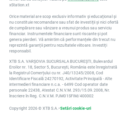
xStation.xt
Orice material are scop exclusiv informativ și educațional și
nu constituie recomandare sau sfat de investiții și nici ofertă
de cumpărare sau vânzare a vreunui produs sau serviciu
financiar. Instrumentele financiare sunt riscante și pot
genera pierderi. Vă amintim că performanțele din trecut nu
reprezintă garanții pentru rezultatele viitoare. Investiți
responsabil.
XTB S.A. VARȘOVIA SUCURSALA BUCUREȘTI, Bulevardul
Eroilor nr. 18, Sector 5, București, România este înregistrată
la Registrul Comerțului cu nr. J40/13245/2008, Cod
Identificare Fiscală 24270192, Activitate Principală - Alte
intermedieri financiare n.c.a. - 6499 Cod operator date
personale 22438, Atestat C.N.V.M. 293/15.09.2008, Nr.
înscriere în Reg. C.N.V.M. PJM01SFIM/400002
Copyright 2026 © XTB S.A.
•
Setări cookie-uri