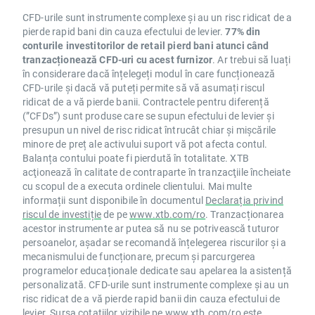
CFD-urile sunt instrumente complexe și au un risc ridicat de a
pierde rapid bani din cauza efectului de levier.
77% din
conturile investitorilor de retail pierd bani atunci când
tranzacționează CFD-uri cu acest furnizor
. Ar trebui să luați
în considerare dacă înțelegeți modul în care funcționează
CFD-urile și dacă vă puteți permite să vă asumați riscul
ridicat de a vă pierde banii. Contractele pentru diferență
(”CFDs”) sunt produse care se supun efectului de levier și
presupun un nivel de risc ridicat întrucât chiar și mișcările
minore de preț ale activului suport vă pot afecta contul.
Balanța contului poate fi pierdută în totalitate. XTB
acţionează în calitate de contraparte în tranzacţiile încheiate
cu scopul de a executa ordinele clientului. Mai multe
informații sunt disponibile în documentul
Declarația privind
riscul de investiție
de pe
www.xtb.com/ro
. Tranzacționarea
acestor instrumente ar putea să nu se potrivească tuturor
persoanelor, așadar se recomandă înțelegerea riscurilor și a
mecanismului de funcționare, precum și parcurgerea
programelor educaționale dedicate sau apelarea la asistență
personalizată. CFD-urile sunt instrumente complexe și au un
risc ridicat de a vă pierde rapid banii din cauza efectului de
levier. Sursa cotațiilor vizibile pe
www.xtb.com/ro
este