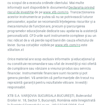
cu scopul de a executa ordinele clientului. Mai multe
informații sunt disponibile în documentul
Declarația privind
riscul de investiție
de pe
www.xtb.com/ro
. Tranzacționarea
acestor instrumente ar putea să nu se potrivească tuturor
persoanelor, așadar se recomandă înțelegerea riscurilor și a
mecanismului de funcționare, precum și parcurgerea
programelor educaționale dedicate sau apelarea la asistență
personalizată. CFD-urile sunt instrumente complexe și au un
risc ridicat de a vă pierde rapid banii din cauza efectului de
levier. Sursa cotațiilor vizibile pe
www.xtb.com/ro
este
xStation.xt
Orice material are scop exclusiv informativ și educațional și
nu constituie recomandare sau sfat de investiții și nici ofertă
de cumpărare sau vânzare a vreunui produs sau serviciu
financiar. Instrumentele financiare sunt riscante și pot
genera pierderi. Vă amintim că performanțele din trecut nu
reprezintă garanții pentru rezultatele viitoare. Investiți
responsabil.
XTB S.A. VARȘOVIA SUCURSALA BUCUREȘTI, Bulevardul
Eroilor nr. 18, Sector 5, București, România este înregistrată
la Registrul Comerțului cu nr. J40/13245/2008, Cod