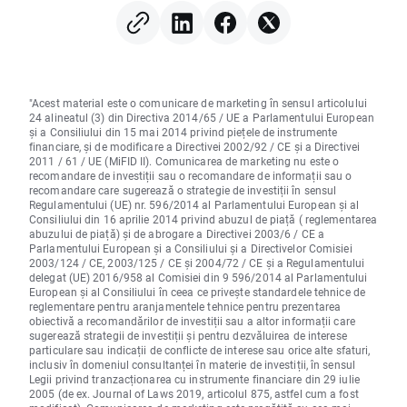
"Acest material este o comunicare de marketing în sensul articolului
24 alineatul (3) din Directiva 2014/65 / UE a Parlamentului European
și a Consiliului din 15 mai 2014 privind piețele de instrumente
financiare, și de modificare a Directivei 2002/92 / CE și a Directivei
2011 / 61 / UE (MiFID II). Comunicarea de marketing nu este o
recomandare de investiții sau o recomandare de informații sau o
recomandare care sugerează o strategie de investiții în sensul
Regulamentului (UE) nr. 596/2014 al Parlamentului European și al
Consiliului din 16 aprilie 2014 privind abuzul de piață ( reglementarea
abuzului de piață) și de abrogare a Directivei 2003/6 / CE a
Parlamentului European și a Consiliului și a Directivelor Comisiei
2003/124 / CE, 2003/125 / CE și 2004/72 / CE și a Regulamentului
delegat (UE) 2016/958 al Comisiei din 9 596/2014 al Parlamentului
European și al Consiliului în ceea ce privește standardele tehnice de
reglementare pentru aranjamentele tehnice pentru prezentarea
obiectivă a recomandărilor de investiții sau a altor informații care
sugerează strategii de investiții și pentru dezvăluirea de interese
particulare sau indicații de conflicte de interese sau orice alte sfaturi,
inclusiv în domeniul consultanței în materie de investiții, în sensul
Legii privind tranzacționarea cu instrumente financiare din 29 iulie
2005 (de ex. Journal of Laws 2019, articolul 875, astfel cum a fost