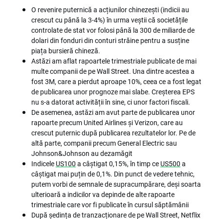
O revenire puternică a acțiunilor chinezești (indicii au
crescut cu până la 3-4%) în urma veștii că societățile
controlate de stat vor folosi până la 300 de miliarde de
dolari din fonduri din conturi străine pentru a susține
piața bursieră chineză.
Astăzi am aflat rapoartele trimestriale publicate de mai
multe companii de pe Wall Street. Una dintre acestea a
fost 3M, care a pierdut aproape 10%, ceea ce a fost legat
de publicarea unor prognoze mai slabe. Creșterea EPS
nu s-a datorat activității în sine, ci unor factori fiscali.
De asemenea, astăzi am avut parte de publicarea unor
rapoarte precum United Airlines și Verizon, care au
crescut puternic după publicarea rezultatelor lor. Pe de
altă parte, companii precum General Electric sau
Johnson&Johnson au dezamăgit
Indicele
US100
a câștigat 0,15%, în timp ce
US500
a
câștigat mai puțin de 0,1%. Din punct de vedere tehnic,
putem vorbi de semnale de supracumpărare, deși soarta
ulterioară a indicilor va depinde de alte rapoarte
trimestriale care vor fi publicate în cursul săptămânii
După ședința de tranzacționare de pe Wall Street, Netflix