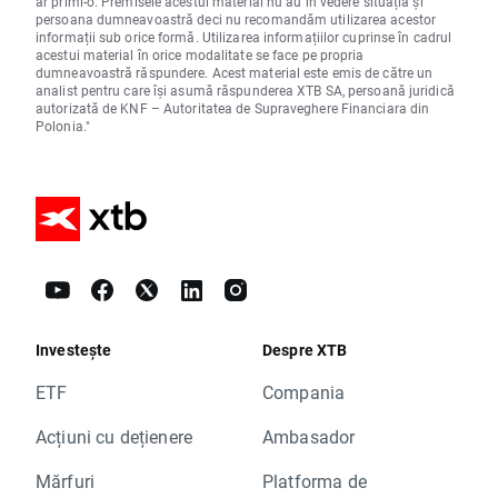
ar primi-o. Premisele acestui material nu au în vedere situația și
persoana dumneavoastră deci nu recomandăm utilizarea acestor
informații sub orice formă. Utilizarea informațiilor cuprinse în cadrul
acestui material în orice modalitate se face pe propria
dumneavoastră răspundere. Acest material este emis de către un
analist pentru care își asumă răspunderea XTB SA, persoană juridică
autorizată de KNF – Autoritatea de Supraveghere Financiara din
Polonia."
Investește
Despre XTB
ETF
Compania
Acțiuni cu dețienere
Ambasador
Mărfuri
Platforma de