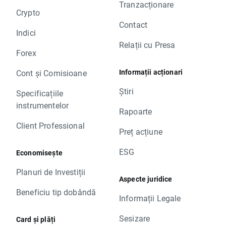
Tranzacționare
Crypto
Contact
Indici
Relații cu Presa
Forex
Informații acționari
Cont și Comisioane
Știri
Specificațiile
instrumentelor
Rapoarte
Client Professional
Preț acțiune
ESG
Economisește
Planuri de Investiții
Aspecte juridice
Beneficiu tip dobândă
Informații Legale
Sesizare
Card și plăți