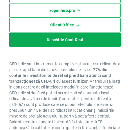
xopenhub.pro
Client Office
Deschide Cont Real
CFD-urile sunt instrumente complexe și au un risc ridicat de a
pierde rapid bani din cauza efectului de levier.
77% din
conturile investitorilor de retail pierd bani atunci când
tranzacționează CFD-uri cu acest furnizor
. Ar trebui să luați
în considerare dacă înțelegeți modul în care funcționează
CFD-urile și dacă vă puteți permite să vă asumați riscul
ridicat de a vă pierde banii. Contractele pentru diferență
(”CFDs”) sunt produse care se supun efectului de levier și
presupun un nivel de risc ridicat întrucât chiar și mișcările
minore de preț ale activului suport vă pot afecta contul.
Balanța contului poate fi pierdută în totalitate. XTB
acţionează în calitate de contraparte în tranzacţiile încheiate