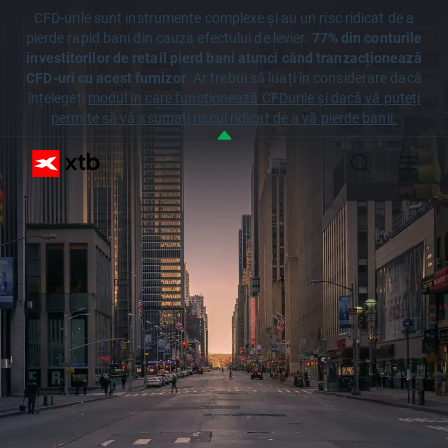
CFD-urile sunt instrumente complexe și au un risc ridicat de a
pierde rapid bani din cauza efectului de levier.
77% din conturile
investitorilor de retail pierd bani atunci când tranzacționează
CFD-uri cu acest furnizor
. Ar trebui să luați în considerare dacă
înțelegeți
modul în care funcționează CFDurile și dacă vă puteți
permite să vă asumați riscul ridicat de a vă pierde banii.