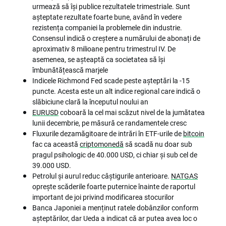
urmează să își publice rezultatele trimestriale. Sunt
așteptate rezultate foarte bune, având în vedere
rezistența companiei la problemele din industrie.
Consensul indică o creștere a numărului de abonați de
aproximativ 8 milioane pentru trimestrul IV. De
asemenea, se așteaptă ca societatea să își
îmbunătățească marjele
Indicele Richmond Fed scade peste așteptări la -15
puncte. Acesta este un alt indice regional care indică o
slăbiciune clară la începutul noului an
EURUSD
coboară la cel mai scăzut nivel de la jumătatea
lunii decembrie, pe măsură ce randamentele cresc
Fluxurile dezamăgitoare de intrări în ETF-urile de
bitcoin
fac ca această
criptomonedă
să scadă nu doar sub
pragul psihologic de 40.000 USD, ci chiar și sub cel de
39.000 USD.
Petrolul și aurul reduc câștigurile anterioare.
NATGAS
oprește scăderile foarte puternice înainte de raportul
important de joi privind modificarea stocurilor
Banca Japoniei a menținut ratele dobânzilor conform
așteptărilor, dar Ueda a indicat că ar putea avea loc o