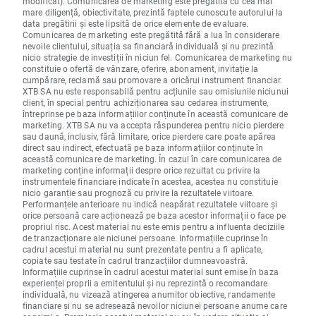
modificat). Comunicarea de marketing este pregătită cu cea mai
mare diligență, obiectivitate, prezintă faptele cunoscute autorului la
data pregătirii și este lipsită de orice elemente de evaluare.
Comunicarea de marketing este pregătită fără a lua în considerare
nevoile clientului, situația sa financiară individuală și nu prezintă
nicio strategie de investiții în niciun fel. Comunicarea de marketing nu
constituie o ofertă de vânzare, oferire, abonament, invitație la
cumpărare, reclamă sau promovare a oricărui instrument financiar.
XTB SA nu este responsabilă pentru acțiunile sau omisiunile niciunui
client, în special pentru achiziționarea sau cedarea instrumente,
întreprinse pe baza informațiilor conținute în această comunicare de
marketing. XTB SA nu va accepta răspunderea pentru nicio pierdere
sau daună, inclusiv, fără limitare, orice pierdere care poate apărea
direct sau indirect, efectuată pe baza informațiilor conținute în
această comunicare de marketing. În cazul în care comunicarea de
marketing conține informații despre orice rezultat cu privire la
instrumentele financiare indicate în acestea, acestea nu constituie
nicio garanție sau prognoză cu privire la rezultatele viitoare.
Performanțele anterioare nu indică neapărat rezultatele viitoare și
orice persoană care acționează pe baza acestor informații o face pe
propriul risc. Acest material nu este emis pentru a influenta deciziile
de tranzacționare ale niciunei persoane. Informațiile cuprinse în
cadrul acestui material nu sunt prezentate pentru a fi aplicate,
copiate sau testate în cadrul tranzacțiilor dumneavoastră.
Informațiile cuprinse în cadrul acestui material sunt emise în baza
experienței proprii a emitentului și nu reprezintă o recomandare
individuală, nu vizează atingerea anumitor obiective, randamente
financiare și nu se adresează nevoilor niciunei persoane anume care