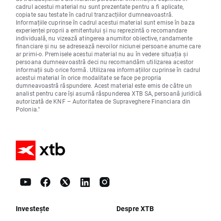
cadrul acestui material nu sunt prezentate pentru a fi aplicate,
copiate sau testate în cadrul tranzacțiilor dumneavoastră.
Informațiile cuprinse în cadrul acestui material sunt emise în baza
experienței proprii a emitentului și nu reprezintă o recomandare
individuală, nu vizează atingerea anumitor obiective, randamente
financiare și nu se adresează nevoilor niciunei persoane anume care
ar primi-o. Premisele acestui material nu au în vedere situația și
persoana dumneavoastră deci nu recomandăm utilizarea acestor
informații sub orice formă. Utilizarea informațiilor cuprinse în cadrul
acestui material în orice modalitate se face pe propria
dumneavoastră răspundere. Acest material este emis de către un
analist pentru care își asumă răspunderea XTB SA, persoană juridică
autorizată de KNF – Autoritatea de Supraveghere Financiara din
Polonia."
Investește
Despre XTB