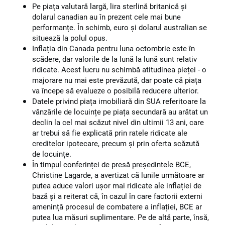
Pe piața valutară largă, lira sterlină britanică și
dolarul canadian au în prezent cele mai bune
performanțe. În schimb, euro și dolarul australian se
situează la polul opus.
Inflația din Canada pentru luna octombrie este în
scădere, dar valorile de la lună la lună sunt relativ
ridicate. Acest lucru nu schimbă atitudinea pieței - o
majorare nu mai este prevăzută, dar poate că piața
va începe să evalueze o posibilă reducere ulterior.
Datele privind piața imobiliară din SUA referitoare la
vânzările de locuințe pe piața secundară au arătat un
declin la cel mai scăzut nivel din ultimii 13 ani, care
ar trebui să fie explicată prin ratele ridicate ale
creditelor ipotecare, precum și prin oferta scăzută
de locuințe.
În timpul conferinței de presă președintele BCE,
Christine Lagarde, a avertizat că lunile următoare ar
putea aduce valori ușor mai ridicate ale inflației de
bază și a reiterat că, în cazul în care factorii externi
amenință procesul de combatere a inflației, BCE ar
putea lua măsuri suplimentare. Pe de altă parte, însă,