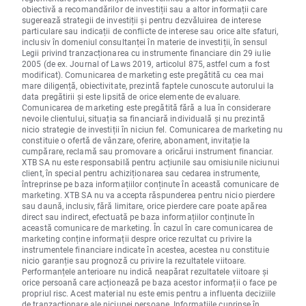
obiectivă a recomandărilor de investiții sau a altor informații care
sugerează strategii de investiții și pentru dezvăluirea de interese
particulare sau indicații de conflicte de interese sau orice alte sfaturi,
inclusiv în domeniul consultanței în materie de investiții, în sensul
Legii privind tranzacționarea cu instrumente financiare din 29 iulie
2005 (de ex. Journal of Laws 2019, articolul 875, astfel cum a fost
modificat). Comunicarea de marketing este pregătită cu cea mai
mare diligență, obiectivitate, prezintă faptele cunoscute autorului la
data pregătirii și este lipsită de orice elemente de evaluare.
Comunicarea de marketing este pregătită fără a lua în considerare
nevoile clientului, situația sa financiară individuală și nu prezintă
nicio strategie de investiții în niciun fel. Comunicarea de marketing nu
constituie o ofertă de vânzare, oferire, abonament, invitație la
cumpărare, reclamă sau promovare a oricărui instrument financiar.
XTB SA nu este responsabilă pentru acțiunile sau omisiunile niciunui
client, în special pentru achiziționarea sau cedarea instrumente,
întreprinse pe baza informațiilor conținute în această comunicare de
marketing. XTB SA nu va accepta răspunderea pentru nicio pierdere
sau daună, inclusiv, fără limitare, orice pierdere care poate apărea
direct sau indirect, efectuată pe baza informațiilor conținute în
această comunicare de marketing. În cazul în care comunicarea de
marketing conține informații despre orice rezultat cu privire la
instrumentele financiare indicate în acestea, acestea nu constituie
nicio garanție sau prognoză cu privire la rezultatele viitoare.
Performanțele anterioare nu indică neapărat rezultatele viitoare și
orice persoană care acționează pe baza acestor informații o face pe
propriul risc. Acest material nu este emis pentru a influenta deciziile
de tranzacționare ale niciunei persoane. Informațiile cuprinse în