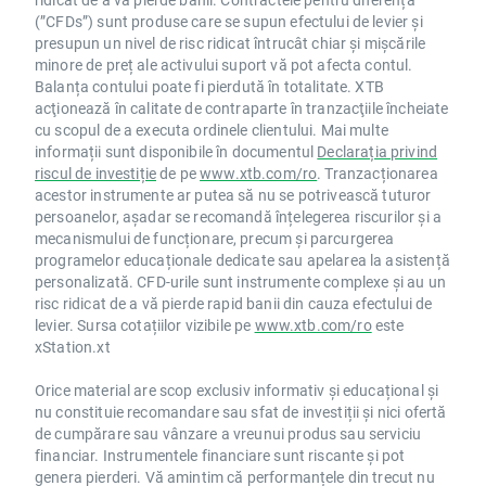
(”CFDs”) sunt produse care se supun efectului de levier și
presupun un nivel de risc ridicat întrucât chiar și mișcările
minore de preț ale activului suport vă pot afecta contul.
Balanța contului poate fi pierdută în totalitate. XTB
acţionează în calitate de contraparte în tranzacţiile încheiate
cu scopul de a executa ordinele clientului. Mai multe
informații sunt disponibile în documentul
Declarația privind
riscul de investiție
de pe
www.xtb.com/ro
. Tranzacționarea
acestor instrumente ar putea să nu se potrivească tuturor
persoanelor, așadar se recomandă înțelegerea riscurilor și a
mecanismului de funcționare, precum și parcurgerea
programelor educaționale dedicate sau apelarea la asistență
personalizată. CFD-urile sunt instrumente complexe și au un
risc ridicat de a vă pierde rapid banii din cauza efectului de
levier. Sursa cotațiilor vizibile pe
www.xtb.com/ro
este
xStation.xt
Orice material are scop exclusiv informativ și educațional și
nu constituie recomandare sau sfat de investiții și nici ofertă
de cumpărare sau vânzare a vreunui produs sau serviciu
financiar. Instrumentele financiare sunt riscante și pot
genera pierderi. Vă amintim că performanțele din trecut nu