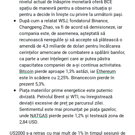
nivelul actual de înăsprire monetară oferă BCE
spațiu de manevră pentru a observa situația și
pentru a decide în liniște cu privire la următorii pași.
După cum a relatat WSJ, fondatorul Binance,
Changpeng Zhao, va fi de acord să demisioneze, iar
compania este, de asemenea, așteptată să
recunoască neregulile și să accepte să plătească o
amendă de 4,3 miliarde de dolari pentru încălcarea
cerințelor americane de combatere a spălării banilor,
ca parte a unei înțelegeri care ar putea păstra
capacitatea companiei de a-și continua activitatea.
Bitcoin
pierde aproape 1,3% astăzi, iar
Ethereum
este în scădere cu 2,25%. Binancecoin pierde în
prezent 5,3%.
Piața materiilor prime energetice este puternic
divizată. Petrolul Brent și WTI, nu înregistrează
deviații excesive de preț pe parcursul zilei.
Sentimentul este mai pronunțat pe piața gazelor,
unde
NATGAS
pierde peste 1,2% și testează zona de
2,84 USD.
US2000 s-a retras cu mai mult de 1% în timpul sesiunii de