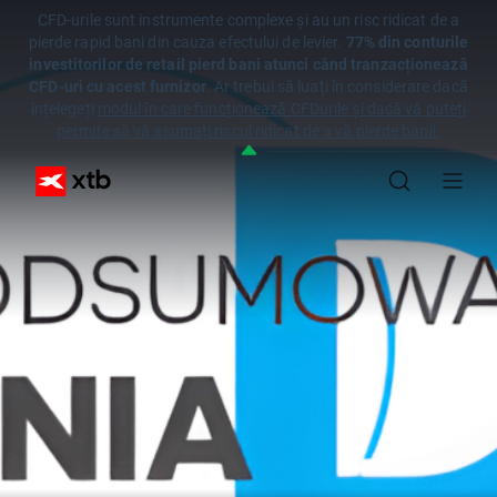
CFD-urile sunt instrumente complexe și au un risc ridicat de a
pierde rapid bani din cauza efectului de levier.
77% din conturile
investitorilor de retail pierd bani atunci când tranzacționează
CFD-uri cu acest furnizor
. Ar trebui să luați în considerare dacă
înțelegeți
modul în care funcționează CFDurile și dacă vă puteți
permite să vă asumați riscul ridicat de a vă pierde banii.