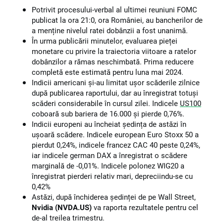
Potrivit procesului-verbal al ultimei reuniuni FOMC
publicat la ora 21:0, ora României, au bancherilor de
a menține nivelul ratei dobânzii a fost unanimă.
În urma publicării minutelor, evaluarea pieței
monetare cu privire la traiectoria viitoare a ratelor
dobânzilor a rămas neschimbată. Prima reducere
completă este estimată pentru luna mai 2024.
Indicii americani și-au limitat ușor scăderile zilnice
după publicarea raportului, dar au înregistrat totuși
scăderi considerabile în cursul zilei. Indicele
US100
coboară sub bariera de 16.000 și pierde 0,76%.
Indicii europeni au încheiat ședința de astăzi în
ușoară scădere. Indicele european Euro Stoxx 50 a
pierdut 0,24%, indicele francez CAC 40 peste 0,24%,
iar indicele german DAX a înregistrat o scădere
marginală de -0,01%. Indicele polonez WIG20 a
înregistrat pierderi relativ mari, depreciindu-se cu
0,42%
Astăzi, după închiderea ședinței de pe Wall Street,
Nvidia (NVDA.US)
va raporta rezultatele pentru cel
de-al treilea trimestru.