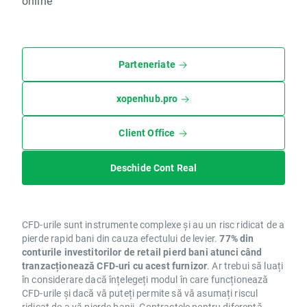
online
Parteneriate
xopenhub.pro
Client Office
Deschide Cont Real
CFD-urile sunt instrumente complexe și au un risc ridicat de a
pierde rapid bani din cauza efectului de levier.
77% din
conturile investitorilor de retail pierd bani atunci când
tranzacționează CFD-uri cu acest furnizor
. Ar trebui să luați
în considerare dacă înțelegeți modul în care funcționează
CFD-urile și dacă vă puteți permite să vă asumați riscul
ridicat de a vă pierde banii. Contractele pentru diferență