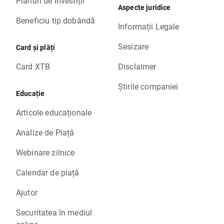
Planuri de Investiții
Aspecte juridice
Beneficiu tip dobândă
Informații Legale
Sesizare
Card și plăți
Card XTB
Disclaimer
Știrile companiei
Educație
Articole educaționale
Analize de Piață
Webinare zilnice
Calendar de piață
Ajutor
Securitatea în mediul