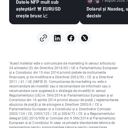
7 august 2026, 
Datele NFP mult sub
așteptări! 🚨 EURUSD
Dolarul și Nasdaq, u
crește brusc 📈
decisiv
"Acest material este o comunicare de marketing în sensul articolului
24 alineatul (3) din Directiva 2014/65 / UE a Parlamentului European
și a Consiliului din 15 mai 2014 privind piețele de instrumente
financiare, și de modificare a Directivei 2002/92 / CE și a Directivei
2011 / 61 / UE (MiFID II). Comunicarea de marketing nu este o
recomandare de investiții sau o recomandare de informații sau o
recomandare care sugerează o strategie de investiții în sensul
Regulamentului (UE) nr. 596/2014 al Parlamentului European și al
Consiliului din 16 aprilie 2014 privind abuzul de piață ( reglementarea
abuzului de piață) și de abrogare a Directivei 2003/6 / CE a
Parlamentului European și a Consiliului și a Directivelor Comisiei
2003/124 / CE, 2003/125 / CE și 2004/72 / CE și a Regulamentului
delegat (UE) 2016/958 al Comisiei din 9 596/2014 al Parlamentului
European și al Consiliului în ceea ce privește standardele tehnice de
reglementare pentru aranjamentele tehnice pentru prezentarea