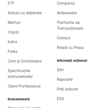
ETF
Compania
Acțiuni cu dețienere
Ambasador
Mărfuri
Platforma de
Tranzacționare
Crypto
Contact
Indici
Relații cu Presa
Forex
Informații acționari
Cont și Comisioane
Știri
Specificațiile
instrumentelor
Rapoarte
Client Professional
Preț acțiune
ESG
Economisește