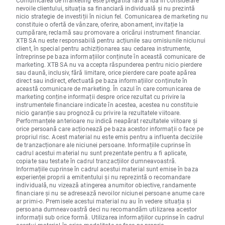
nevoile clientului, situația sa financiară individuală și nu prezintă
nicio strategie de investiții în niciun fel. Comunicarea de marketing nu
constituie o ofertă de vânzare, oferire, abonament, invitație la
cumpărare, reclamă sau promovare a oricărui instrument financiar.
XTB SA nu este responsabilă pentru acțiunile sau omisiunile niciunui
client, în special pentru achiziționarea sau cedarea instrumente,
întreprinse pe baza informațiilor conținute în această comunicare de
marketing. XTB SA nu va accepta răspunderea pentru nicio pierdere
sau daună, inclusiv, fără limitare, orice pierdere care poate apărea
direct sau indirect, efectuată pe baza informațiilor conținute în
această comunicare de marketing. În cazul în care comunicarea de
marketing conține informații despre orice rezultat cu privire la
instrumentele financiare indicate în acestea, acestea nu constituie
nicio garanție sau prognoză cu privire la rezultatele viitoare.
Performanțele anterioare nu indică neapărat rezultatele viitoare și
orice persoană care acționează pe baza acestor informații o face pe
propriul risc. Acest material nu este emis pentru a influenta deciziile
de tranzacționare ale niciunei persoane. Informațiile cuprinse în
cadrul acestui material nu sunt prezentate pentru a fi aplicate,
copiate sau testate în cadrul tranzacțiilor dumneavoastră.
Informațiile cuprinse în cadrul acestui material sunt emise în baza
experienței proprii a emitentului și nu reprezintă o recomandare
individuală, nu vizează atingerea anumitor obiective, randamente
financiare și nu se adresează nevoilor niciunei persoane anume care
ar primi-o. Premisele acestui material nu au în vedere situația și
persoana dumneavoastră deci nu recomandăm utilizarea acestor
informații sub orice formă. Utilizarea informațiilor cuprinse în cadrul
acestui material în orice modalitate se face pe propria