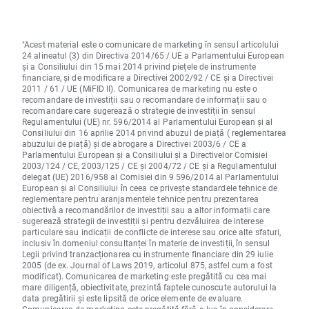
"Acest material este o comunicare de marketing în sensul articolului
24 alineatul (3) din Directiva 2014/65 / UE a Parlamentului European
și a Consiliului din 15 mai 2014 privind piețele de instrumente
financiare, și de modificare a Directivei 2002/92 / CE și a Directivei
2011 / 61 / UE (MiFID II). Comunicarea de marketing nu este o
recomandare de investiții sau o recomandare de informații sau o
recomandare care sugerează o strategie de investiții în sensul
Regulamentului (UE) nr. 596/2014 al Parlamentului European și al
Consiliului din 16 aprilie 2014 privind abuzul de piață ( reglementarea
abuzului de piață) și de abrogare a Directivei 2003/6 / CE a
Parlamentului European și a Consiliului și a Directivelor Comisiei
2003/124 / CE, 2003/125 / CE și 2004/72 / CE și a Regulamentului
delegat (UE) 2016/958 al Comisiei din 9 596/2014 al Parlamentului
European și al Consiliului în ceea ce privește standardele tehnice de
reglementare pentru aranjamentele tehnice pentru prezentarea
obiectivă a recomandărilor de investiții sau a altor informații care
sugerează strategii de investiții și pentru dezvăluirea de interese
particulare sau indicații de conflicte de interese sau orice alte sfaturi,
inclusiv în domeniul consultanței în materie de investiții, în sensul
Legii privind tranzacționarea cu instrumente financiare din 29 iulie
2005 (de ex. Journal of Laws 2019, articolul 875, astfel cum a fost
modificat). Comunicarea de marketing este pregătită cu cea mai
mare diligență, obiectivitate, prezintă faptele cunoscute autorului la
data pregătirii și este lipsită de orice elemente de evaluare.
Comunicarea de marketing este pregătită fără a lua în considerare