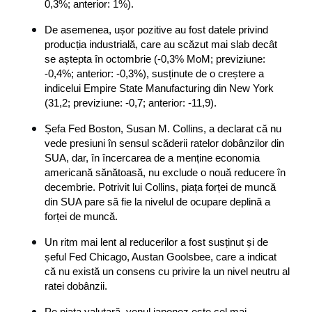
0,3%; anterior: 1%).
De asemenea, ușor pozitive au fost datele privind 
producția industrială, care au scăzut mai slab decât 
se aștepta în octombrie (-0,3% MoM; previziune: 
-0,4%; anterior: -0,3%), susținute de o creștere a 
indicelui Empire State Manufacturing din New York 
(31,2; previziune: -0,7; anterior: -11,9).
Șefa Fed Boston, Susan M. Collins, a declarat că nu 
vede presiuni în sensul scăderii ratelor dobânzilor din 
SUA, dar, în încercarea de a menține economia 
americană sănătoasă, nu exclude o nouă reducere în 
decembrie. Potrivit lui Collins, piața forței de muncă 
din SUA pare să fie la nivelul de ocupare deplină a 
forței de muncă.
Un ritm mai lent al reducerilor a fost susținut și de 
șeful Fed Chicago, Austan Goolsbee, care a indicat 
că nu există un consens cu privire la un nivel neutru al 
ratei dobânzii.
Pe piața valutară, yenul japonez este cel mai 