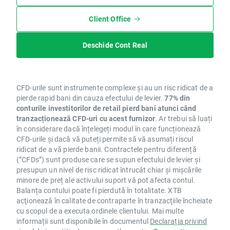
Client Office
Deschide Cont Real
CFD-urile sunt instrumente complexe și au un risc ridicat de a
pierde rapid bani din cauza efectului de levier.
77% din
conturile investitorilor de retail pierd bani atunci când
tranzacționează CFD-uri cu acest furnizor
. Ar trebui să luați
în considerare dacă înțelegeți modul în care funcționează
CFD-urile și dacă vă puteți permite să vă asumați riscul
ridicat de a vă pierde banii. Contractele pentru diferență
(”CFDs”) sunt produse care se supun efectului de levier și
presupun un nivel de risc ridicat întrucât chiar și mișcările
minore de preț ale activului suport vă pot afecta contul.
Balanța contului poate fi pierdută în totalitate. XTB
acţionează în calitate de contraparte în tranzacţiile încheiate
cu scopul de a executa ordinele clientului. Mai multe
informații sunt disponibile în documentul
Declarația privind