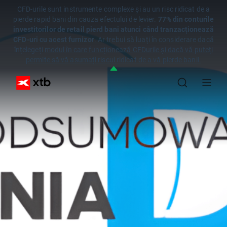
CFD-urile sunt instrumente complexe și au un risc ridicat de a
pierde rapid bani din cauza efectului de levier.
77% din conturile
investitorilor de retail pierd bani atunci când tranzacționează
CFD-uri cu acest furnizor
. Ar trebui să luați în considerare dacă
înțelegeți
modul în care funcționează CFDurile și dacă vă puteți
permite să vă asumați riscul ridicat de a vă pierde banii.