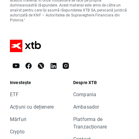
dumneavoastră răspundere. Acest material este emis de către un
analist pentru care își asumă răspunderea XTB SA, persoană juridică
autorizată de KNF – Autoritatea de Supraveghere Financiara din
Polonia."
Investește
Despre XTB
ETF
Compania
Acțiuni cu dețienere
Ambasador
Mărfuri
Platforma de
Tranzacționare
Crypto
Contact