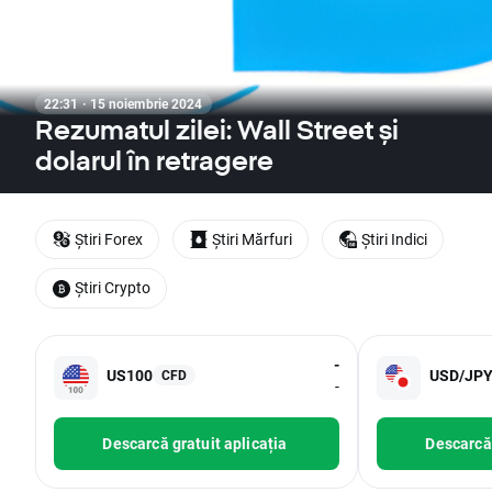
22:31 · 15 noiembrie 2024
Rezumatul zilei: Wall Street și
dolarul în retragere
Știri Forex
Știri Mărfuri
Știri Indici
Știri Crypto
-
US100
USD/JP
CFD
-
Descarcă gratuit aplicația
Descarcă 