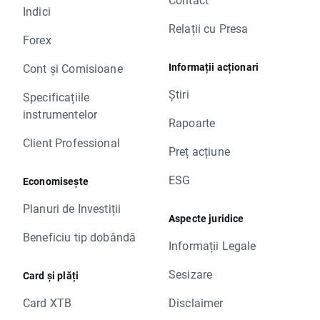
Indici
Relații cu Presa
Forex
Informații acționari
Cont și Comisioane
Știri
Specificațiile
instrumentelor
Rapoarte
Client Professional
Preț acțiune
ESG
Economisește
Planuri de Investiții
Aspecte juridice
Beneficiu tip dobândă
Informații Legale
Sesizare
Card și plăți
Card XTB
Disclaimer