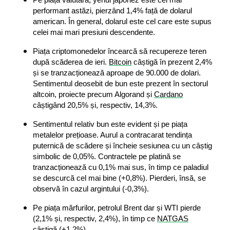
performant astăzi, pierzând 1,4% față de dolarul 
american. În general, dolarul este cel care este supus 
celei mai mari presiuni descendente.
Piața criptomonedelor încearcă să recupereze teren 
după scăderea de ieri. 
Bitcoin
 câștigă în prezent 2,4% 
și se tranzacționează aproape de 90.000 de dolari. 
Sentimentul deosebit de bun este prezent în sectorul 
altcoin, proiecte precum Algorand și 
Cardano
câștigând 20,5% și, respectiv, 14,3%.
Sentimentul relativ bun este evident și pe piața 
metalelor prețioase. Aurul a contracarat tendința 
puternică de scădere și încheie sesiunea cu un câștig 
simbolic de 0,05%. Contractele pe platină se 
tranzacționează cu 0,1% mai sus, în timp ce paladiul 
se descurcă cel mai bine (+0,8%). Pierderi, însă, se 
observă în cazul argintului (-0,3%).
Pe piața mărfurilor, petrolul Brent dar și WTI pierde 
(2,1% și, respectiv, 2,4%), în timp ce 
NATGAS
câștigă (+1,2%).