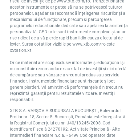
riscul de investiție
de pe
www.xtb.com/ro
. Tranzacționarea
acestor instrumente ar putea să nu se potrivească tuturor
persoanelor, așadar se recomandă înțelegerea riscurilor și a
mecanismului de funcționare, precum și parcurgerea
programelor educaționale dedicate sau apelarea la asistență
personalizată. CFD-urile sunt instrumente complexe și au un
risc ridicat de a vă pierde rapid banii din cauza efectului de
levier. Sursa cotațiilor vizibile pe
www.xtb.com/ro
este
xStation.xt
Orice material are scop exclusiv informativ și educațional și
nu constituie recomandare sau sfat de investiții și nici ofertă
de cumpărare sau vânzare a vreunui produs sau serviciu
financiar. Instrumentele financiare sunt riscante și pot
genera pierderi. Vă amintim că performanțele din trecut nu
reprezintă garanții pentru rezultatele viitoare. Investiți
responsabil.
XTB S.A. VARȘOVIA SUCURSALA BUCUREȘTI, Bulevardul
Eroilor nr. 18, Sector 5, București, România este înregistrată
la Registrul Comerțului cu nr. J40/13245/2008, Cod
Identificare Fiscală 24270192, Activitate Principală - Alte
intermedieri financiare n.c.a. - 6499 Cod operator date