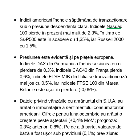
Indicii americani încheie săptămâna de tranzacționare 
sub o presiune descendentă clară. Indicele 
Nasdaq
100 pierde în prezent mai mult de 2,3%, în timp ce 
S&P500 este în scădere cu 1,35%, iar Russell 2000 
cu 1,5%.
Presiunea este evidentă și pe piețele europene. 
Indicele DAX din Germania a închis sesiunea cu o 
pierdere de 0,3%, indicele CAC40 din Franța pierde 
0,6%, indicele FTSE MIB din Italia se tranzacționează 
mai jos cu 0,5%, iar indicele FTSE 100 din Marea 
Britanie este ușor în pierdere (-0,05%).
Datele privind vânzările cu amănuntul din S.U.A. au 
arătat o îmbunătățire a sentimentului consumatorilor 
americani. Cifrele pentru luna octombrie au arătat o 
creștere peste așteptări (+0,4% MoM; prognoză: 
0,3%; anterior: 0,8%). Pe de altă parte, valoarea de 
bază a fost ușor sub previziuni (0,1%; previziune: 