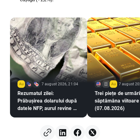
7 august 2026, 21:04
7 august 20
Rezumatul zilei:
Trei piețe de urmări
Prăbușirea dolarului după
săptămâna viitoare
datele NFP, aurul revine pe
(07.08.2026)
un trend ascendent