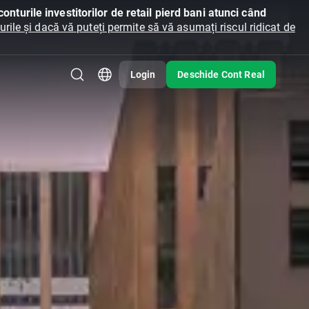
onturile investitorilor de retail pierd bani atunci când
ile și dacă vă puteți permite să vă asumați riscul ridicat de
Login
Deschide Cont Real