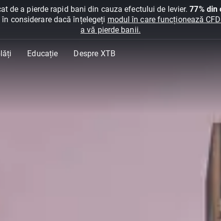
at de a pierde rapid bani din cauza efectului de levier.
77% din c
ți în considerare dacă înțelegeți
modul în care funcționează CFDur
a vă pierde banii.
lăți
Educație
Despre XTB