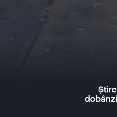
Știr
dobânzi