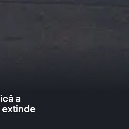
ică a
 extinde