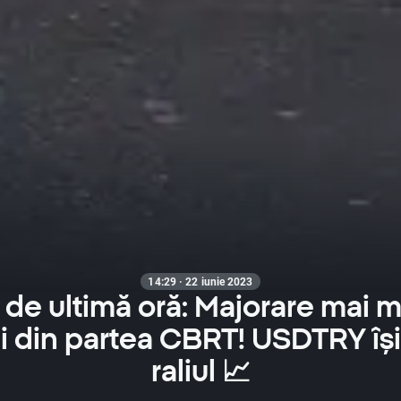
14:29 · 22 iunie 2023
e de ultimă oră: Majorare mai m
i din partea CBRT! USDTRY își
raliul 📈