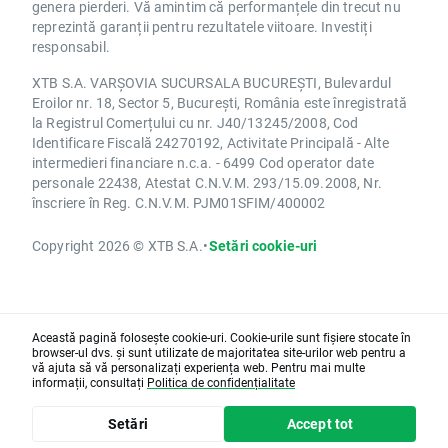
genera pierderi. Vă amintim că performanțele din trecut nu
reprezintă garanții pentru rezultatele viitoare. Investiți
responsabil.
XTB S.A. VARȘOVIA SUCURSALA BUCUREȘTI, Bulevardul
Eroilor nr. 18, Sector 5, București, România este înregistrată
la Registrul Comerțului cu nr. J40/13245/2008, Cod
Identificare Fiscală 24270192, Activitate Principală - Alte
intermedieri financiare n.c.a. - 6499 Cod operator date
personale 22438, Atestat C.N.V.M. 293/15.09.2008, Nr.
înscriere în Reg. C.N.V.M. PJM01SFIM/400002
Copyright 2026 © XTB S.A.
•
Setări cookie-uri
Această pagină folosește cookie-uri. Cookie-urile sunt fișiere stocate în
browser-ul dvs. și sunt utilizate de majoritatea site-urilor web pentru a
vă ajuta să vă personalizați experiența web. Pentru mai multe
informații, consultați
Politica de confidențialitate
Setări
Accept tot