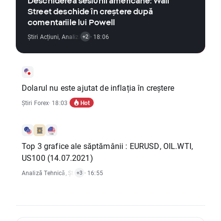
Deschiderea sesiunii americane: Wall
Street deschide în creștere după
comentariile lui Powell
Știri Acțiuni
,
Analiză Tehnică
· 18:06
,
Știri Indici
+2
Dolarul nu este ajutat de inflația în creștere
Hot
Știri Forex
· 18:03
Top 3 grafice ale săptămânii : EURUSD, OIL.WTI,
US100 (14.07.2021)
Analiză Tehnică
,
Știri Mărfuri
· 16:55
,
Știri Indici
,
Știri Forex
+3