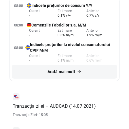
Indicele prețurilor de consum Y/Y
08:00
Curent
Estimare
Anterior
-
0.1% y/y
0.7% y/y
Comenzile Fabricilor s.a. M/M
08:00
Curent
Estimare
Anterior
-
0.3% m/m
1.9% m/m
Indicele prețurilor la nivelul consumatorului
08:00
CPIF M/M
Curent
Estimare
Anterior
-
0.1% m/m
0.6% m/m
Arată mai mult
Tranzacția zilei – AUDCAD (14.07.2021)
Tranzacția Zilei
· 15:05