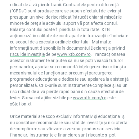
ridicat de a vă pierde banii. Contractele pentru diferență
(”CFDs”) sunt produse care se supun efectului de levier și
presupun un nivel de risc ridicat întrucât chiar și mișcările
minore de preț ale activului suport vă pot afecta contul.
Balanța contului poate fi pierdută în totalitate. XTB
acţionează în calitate de contraparte în tranzacţiile încheiate
cu scopul de a executa ordinele clientului. Mai multe
informații sunt disponibile în documentul
Declarația privind
riscul de investiție
de pe
www.xtb.com/ro
. Tranzacționarea
acestor instrumente ar putea să nu se potrivească tuturor
persoanelor, așadar se recomandă înțelegerea riscurilor și a
mecanismului de funcționare, precum și parcurgerea
programelor educaționale dedicate sau apelarea la asistență
personalizată. CFD-urile sunt instrumente complexe și au un
risc ridicat de a vă pierde rapid banii din cauza efectului de
levier. Sursa cotațiilor vizibile pe
www.xtb.com/ro
este
xStation.xt
Orice material are scop exclusiv informativ și educațional și
nu constituie recomandare sau sfat de investiții și nici ofertă
de cumpărare sau vânzare a vreunui produs sau serviciu
financiar. Instrumentele financiare sunt riscante și pot