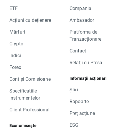
ETF
Compania
Acțiuni cu dețienere
Ambasador
Mărfuri
Platforma de
Tranzacționare
Crypto
Contact
Indici
Relații cu Presa
Forex
Informații acționari
Cont și Comisioane
Știri
Specificațiile
instrumentelor
Rapoarte
Client Professional
Preț acțiune
ESG
Economisește