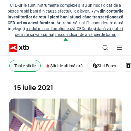
CFD-urile sunt instrumente complexe și au un risc ridicat de a
pierde rapid bani din cauza efectului de levier.
77% din conturile
investitorilor de retail pierd bani atunci când tranzacționează
CFD-uri cu acest furnizor
. Ar trebui să luați în considerare dacă
înțelegeți
modul în care funcționează CFDurile și dacă vă puteți
permite să vă asumați riscul ridicat de a vă pierde banii.
Toate știrile
Știri de ultimă oră
Știri Forex
15 iulie 2021