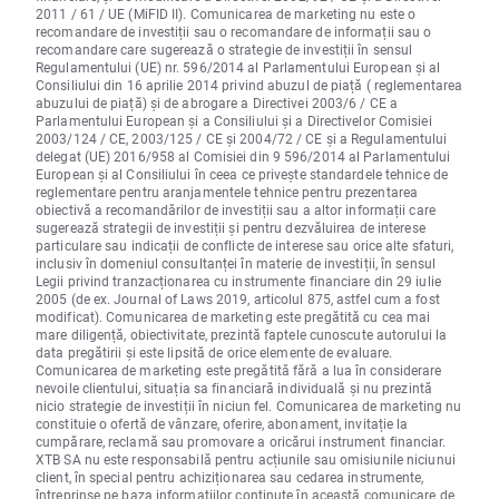
2011 / 61 / UE (MiFID II). Comunicarea de marketing nu este o
recomandare de investiții sau o recomandare de informații sau o
recomandare care sugerează o strategie de investiții în sensul
Regulamentului (UE) nr. 596/2014 al Parlamentului European și al
Consiliului din 16 aprilie 2014 privind abuzul de piață ( reglementarea
abuzului de piață) și de abrogare a Directivei 2003/6 / CE a
Parlamentului European și a Consiliului și a Directivelor Comisiei
2003/124 / CE, 2003/125 / CE și 2004/72 / CE și a Regulamentului
delegat (UE) 2016/958 al Comisiei din 9 596/2014 al Parlamentului
European și al Consiliului în ceea ce privește standardele tehnice de
reglementare pentru aranjamentele tehnice pentru prezentarea
obiectivă a recomandărilor de investiții sau a altor informații care
sugerează strategii de investiții și pentru dezvăluirea de interese
particulare sau indicații de conflicte de interese sau orice alte sfaturi,
inclusiv în domeniul consultanței în materie de investiții, în sensul
Legii privind tranzacționarea cu instrumente financiare din 29 iulie
2005 (de ex. Journal of Laws 2019, articolul 875, astfel cum a fost
modificat). Comunicarea de marketing este pregătită cu cea mai
mare diligență, obiectivitate, prezintă faptele cunoscute autorului la
data pregătirii și este lipsită de orice elemente de evaluare.
Comunicarea de marketing este pregătită fără a lua în considerare
nevoile clientului, situația sa financiară individuală și nu prezintă
nicio strategie de investiții în niciun fel. Comunicarea de marketing nu
constituie o ofertă de vânzare, oferire, abonament, invitație la
cumpărare, reclamă sau promovare a oricărui instrument financiar.
XTB SA nu este responsabilă pentru acțiunile sau omisiunile niciunui
client, în special pentru achiziționarea sau cedarea instrumente,
întreprinse pe baza informațiilor conținute în această comunicare de