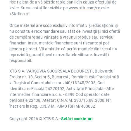
risc ridicat de a vă pierde rapid banii din cauza efectului de
levier. Sursa cotațiilor vizibile pe
www.xtb.com/ro
este
xStation.xt
Orice material are scop exclusiv informativ și educațional și
nu constituie recomandare sau sfat de investiții și nici ofertă
de cumpărare sau vânzare a vreunui produs sau serviciu
financiar. Instrumentele financiare sunt riscante și pot
genera pierderi. Vă amintim că performanțele din trecut nu
reprezintă garanții pentru rezultatele viitoare. Investiți
responsabil.
XTB S.A. VARȘOVIA SUCURSALA BUCUREȘTI, Bulevardul
Eroilor nr. 18, Sector 5, București, România este înregistrată
la Registrul Comerțului cu nr. J40/13245/2008, Cod
Identificare Fiscală 24270192, Activitate Principală - Alte
intermedieri financiare n.c.a. - 6499 Cod operator date
personale 22438, Atestat C.N.V.M. 293/15.09.2008, Nr.
înscriere în Reg. C.N.V.M. PJM01SFIM/400002
Copyright 2026 © XTB S.A.
•
Setări cookie-uri