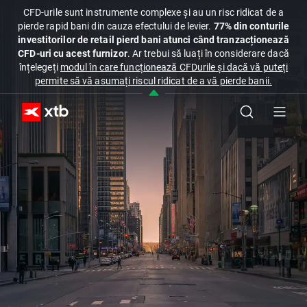
CFD-urile sunt instrumente complexe și au un risc ridicat de a
pierde rapid bani din cauza efectului de levier.
77% din conturile
investitorilor de retail pierd bani atunci când tranzacționează
CFD-uri cu acest furnizor
. Ar trebui să luați în considerare dacă
înțelegeți
modul în care funcționează CFDurile și dacă vă puteți
permite să vă asumați riscul ridicat de a vă pierde banii.