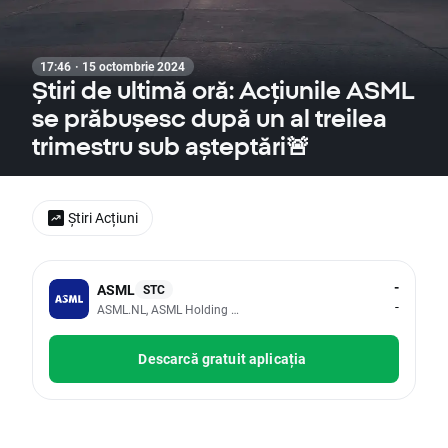
17:46 · 15 octombrie 2024
Știri de ultimă oră: Acțiunile ASML
se prăbușesc după un al treilea
trimestru sub așteptări🚨
Știri Acțiuni
-
ASML
STC
-
ASML.NL, ASML Holding NV
Descarcă gratuit aplicația