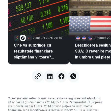
7 august 2026, 20:45
7 august 20
Cine va surprinde cu
Deschiderea sesiuni
rezultatele financiare
SUA: O revenire m
săptămâna viitoare?
în umbra unei piețe
(07.08.2026)
muncii slabe
"Acest material este o comunicare de marketing în sensul articolului
24 alineatul (3) din Directiva 2014/65 / UE a Parlamentului European
și a Consiliului din 15 mai 2014 privind piețele de instrumente
financiare, și de modificare a Directivei 2002/92 / CE și a Directivei