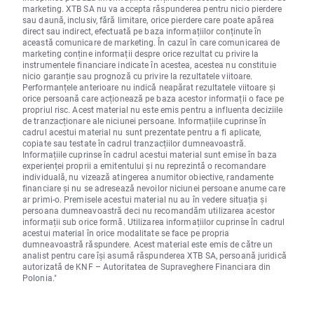
marketing. XTB SA nu va accepta răspunderea pentru nicio pierdere
sau daună, inclusiv, fără limitare, orice pierdere care poate apărea
direct sau indirect, efectuată pe baza informațiilor conținute în
această comunicare de marketing. În cazul în care comunicarea de
marketing conține informații despre orice rezultat cu privire la
instrumentele financiare indicate în acestea, acestea nu constituie
nicio garanție sau prognoză cu privire la rezultatele viitoare.
Performanțele anterioare nu indică neapărat rezultatele viitoare și
orice persoană care acționează pe baza acestor informații o face pe
propriul risc. Acest material nu este emis pentru a influenta deciziile
de tranzacționare ale niciunei persoane. Informațiile cuprinse în
cadrul acestui material nu sunt prezentate pentru a fi aplicate,
copiate sau testate în cadrul tranzacțiilor dumneavoastră.
Informațiile cuprinse în cadrul acestui material sunt emise în baza
experienței proprii a emitentului și nu reprezintă o recomandare
individuală, nu vizează atingerea anumitor obiective, randamente
financiare și nu se adresează nevoilor niciunei persoane anume care
ar primi-o. Premisele acestui material nu au în vedere situația și
persoana dumneavoastră deci nu recomandăm utilizarea acestor
informații sub orice formă. Utilizarea informațiilor cuprinse în cadrul
acestui material în orice modalitate se face pe propria
dumneavoastră răspundere. Acest material este emis de către un
analist pentru care își asumă răspunderea XTB SA, persoană juridică
autorizată de KNF – Autoritatea de Supraveghere Financiara din
Polonia."