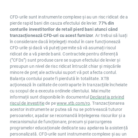
CFD-urile sunt instrumente complexe și au un risc ridicat de a
pierde rapid bani din cauza efectului de levier.
77% din
conturile investitorilor de retail pierd bani atunci când
tranzacționează CFD-uri cu acest furnizor
. Ar trebui să luați
în considerare dacă înțelegeți modul în care funcționează
CFD-urile și dacă vă puteți permite să vă asumați riscul
ridicat de a vă pierde banii. Contractele pentru diferență
(”CFDs”) sunt produse care se supun efectului de levier și
presupun un nivel de risc ridicat întrucât chiar și mișcările
minore de preț ale activului suport vă pot afecta contul.
Balanța contului poate fi pierdută în totalitate. XTB
acţionează în calitate de contraparte în tranzacţiile încheiate
cu scopul de a executa ordinele clientului. Mai multe
informații sunt disponibile în documentul
Declarația privind
riscul de investiție
de pe
www.xtb.com/ro
. Tranzacționarea
acestor instrumente ar putea să nu se potrivească tuturor
persoanelor, așadar se recomandă înțelegerea riscurilor și a
mecanismului de funcționare, precum și parcurgerea
programelor educaționale dedicate sau apelarea la asistență
personalizată. CFD-urile sunt instrumente complexe și au un