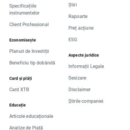
Știri
Specificațiile
instrumentelor
Rapoarte
Client Professional
Preț acțiune
ESG
Economisește
Planuri de Investiții
Aspecte juridice
Beneficiu tip dobândă
Informații Legale
Sesizare
Card și plăți
Card XTB
Disclaimer
Știrile companiei
Educație
Articole educaționale
Analize de Piață