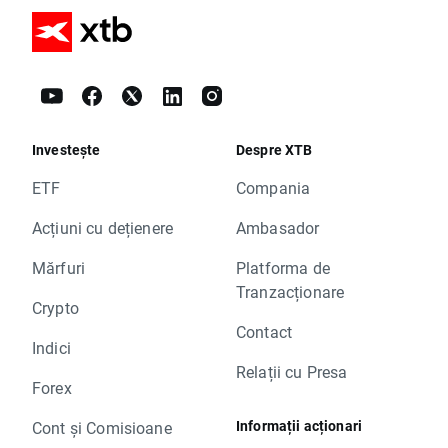
Investește
Despre XTB
ETF
Compania
Acțiuni cu dețienere
Ambasador
Mărfuri
Platforma de
Tranzacționare
Crypto
Contact
Indici
Relații cu Presa
Forex
Informații acționari
Cont și Comisioane