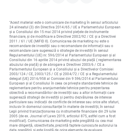
"Acest material este o comunicare de marketing în sensul articolului
24 alineatul (3) din Directiva 2014/65 / UE a Parlamentului European
și a Consiliului din 15 mai 2014 privind piețele de instrumente
financiare, și de modificare a Directivei 2002/92 / CE și a Directivei
2011 / 61 / UE (MiFID II). Comunicarea de marketing nu este o
recomandare de investiții sau o recomandare de informații sau o
recomandare care sugerează o strategie de investiții în sensul
Regulamentului (UE) nr. 596/2014 al Parlamentului European și al
Consiliului din 16 aprilie 2014 privind abuzul de piață ( reglementarea
abuzului de piață) și de abrogare a Directivei 2003/6 / CE a
Parlamentului European și a Consiliului și a Directivelor Comisiei
2003/124 / CE, 2003/125 / CE și 2004/72 / CE și a Regulamentului
delegat (UE) 2016/958 al Comisiei din 9 596/2014 al Parlamentului
European și al Consiliului în ceea ce privește standardele tehnice de
reglementare pentru aranjamentele tehnice pentru prezentarea
obiectivă a recomandărilor de investiții sau a altor informații care
sugerează strategii de investiții și pentru dezvăluirea de interese
particulare sau indicații de conflicte de interese sau orice alte sfaturi,
inclusiv în domeniul consultanței în materie de investiții, în sensul
Legii privind tranzacționarea cu instrumente financiare din 29 iulie
2005 (de ex. Journal of Laws 2019, articolul 875, astfel cum a fost
modificat). Comunicarea de marketing este pregătită cu cea mai
mare diligență, obiectivitate, prezintă faptele cunoscute autorului la
data pregătirii și este lipsită de orice elemente de evaluare.