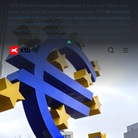
CFD-urile sunt instrumente complexe și au un risc ridicat de a
pierde rapid bani din cauza efectului de levier.
77% din conturile
investitorilor de retail pierd bani atunci când tranzacționează
CFD-uri cu acest furnizor
. Ar trebui să luați în considerare dacă
înțelegeți
modul în care funcționează CFDurile și dacă vă puteți
permite să vă asumați riscul ridicat de a vă pierde banii.