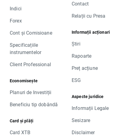
Contact
Indici
Relații cu Presa
Forex
Informații acționari
Cont și Comisioane
Știri
Specificațiile
instrumentelor
Rapoarte
Client Professional
Preț acțiune
ESG
Economisește
Planuri de Investiții
Aspecte juridice
Beneficiu tip dobândă
Informații Legale
Sesizare
Card și plăți
Card XTB
Disclaimer