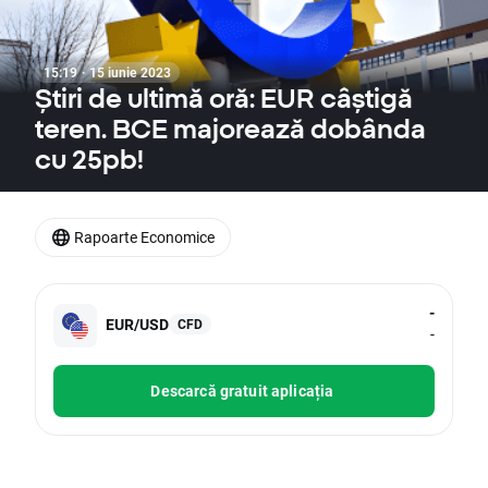
15:19 · 15 iunie 2023
Știri de ultimă oră: EUR câștigă
teren. BCE majorează dobânda
cu 25pb!
Rapoarte Economice
-
EUR/USD
CFD
-
Descarcă gratuit aplicația