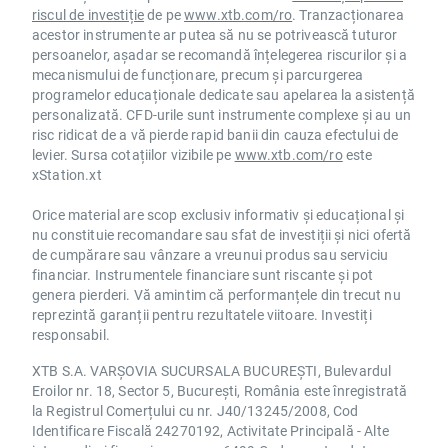
riscul de investiție
de pe
www.xtb.com/ro
. Tranzacționarea
acestor instrumente ar putea să nu se potrivească tuturor
persoanelor, așadar se recomandă înțelegerea riscurilor și a
mecanismului de funcționare, precum și parcurgerea
programelor educaționale dedicate sau apelarea la asistență
personalizată. CFD-urile sunt instrumente complexe și au un
risc ridicat de a vă pierde rapid banii din cauza efectului de
levier. Sursa cotațiilor vizibile pe
www.xtb.com/ro
este
xStation.xt
Orice material are scop exclusiv informativ și educațional și
nu constituie recomandare sau sfat de investiții și nici ofertă
de cumpărare sau vânzare a vreunui produs sau serviciu
financiar. Instrumentele financiare sunt riscante și pot
genera pierderi. Vă amintim că performanțele din trecut nu
reprezintă garanții pentru rezultatele viitoare. Investiți
responsabil.
XTB S.A. VARȘOVIA SUCURSALA BUCUREȘTI, Bulevardul
Eroilor nr. 18, Sector 5, București, România este înregistrată
la Registrul Comerțului cu nr. J40/13245/2008, Cod
Identificare Fiscală 24270192, Activitate Principală - Alte