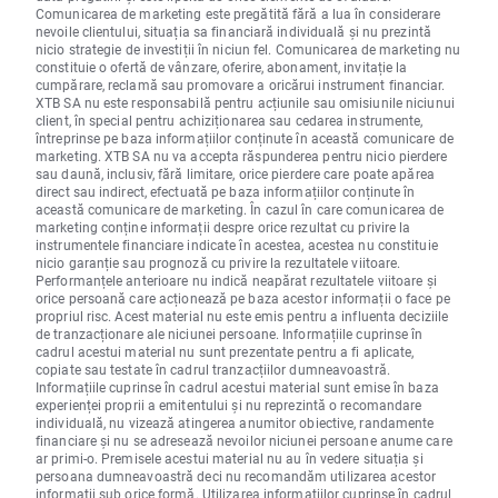
Comunicarea de marketing este pregătită fără a lua în considerare
nevoile clientului, situația sa financiară individuală și nu prezintă
nicio strategie de investiții în niciun fel. Comunicarea de marketing nu
constituie o ofertă de vânzare, oferire, abonament, invitație la
cumpărare, reclamă sau promovare a oricărui instrument financiar.
XTB SA nu este responsabilă pentru acțiunile sau omisiunile niciunui
client, în special pentru achiziționarea sau cedarea instrumente,
întreprinse pe baza informațiilor conținute în această comunicare de
marketing. XTB SA nu va accepta răspunderea pentru nicio pierdere
sau daună, inclusiv, fără limitare, orice pierdere care poate apărea
direct sau indirect, efectuată pe baza informațiilor conținute în
această comunicare de marketing. În cazul în care comunicarea de
marketing conține informații despre orice rezultat cu privire la
instrumentele financiare indicate în acestea, acestea nu constituie
nicio garanție sau prognoză cu privire la rezultatele viitoare.
Performanțele anterioare nu indică neapărat rezultatele viitoare și
orice persoană care acționează pe baza acestor informații o face pe
propriul risc. Acest material nu este emis pentru a influenta deciziile
de tranzacționare ale niciunei persoane. Informațiile cuprinse în
cadrul acestui material nu sunt prezentate pentru a fi aplicate,
copiate sau testate în cadrul tranzacțiilor dumneavoastră.
Informațiile cuprinse în cadrul acestui material sunt emise în baza
experienței proprii a emitentului și nu reprezintă o recomandare
individuală, nu vizează atingerea anumitor obiective, randamente
financiare și nu se adresează nevoilor niciunei persoane anume care
ar primi-o. Premisele acestui material nu au în vedere situația și
persoana dumneavoastră deci nu recomandăm utilizarea acestor
informații sub orice formă. Utilizarea informațiilor cuprinse în cadrul