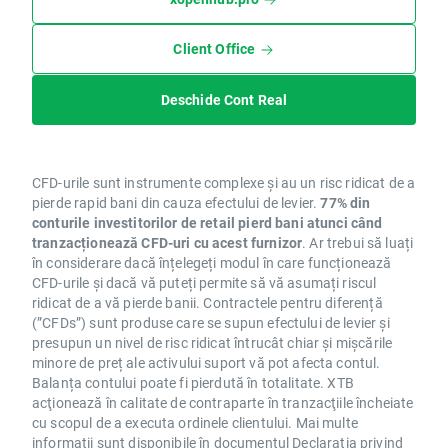
Client Office
Deschide Cont Real
CFD-urile sunt instrumente complexe și au un risc ridicat de a
pierde rapid bani din cauza efectului de levier.
77% din
conturile investitorilor de retail pierd bani atunci când
tranzacționează CFD-uri cu acest furnizor
. Ar trebui să luați
în considerare dacă înțelegeți modul în care funcționează
CFD-urile și dacă vă puteți permite să vă asumați riscul
ridicat de a vă pierde banii. Contractele pentru diferență
(”CFDs”) sunt produse care se supun efectului de levier și
presupun un nivel de risc ridicat întrucât chiar și mișcările
minore de preț ale activului suport vă pot afecta contul.
Balanța contului poate fi pierdută în totalitate. XTB
acţionează în calitate de contraparte în tranzacţiile încheiate
cu scopul de a executa ordinele clientului. Mai multe
informații sunt disponibile în documentul
Declarația privind