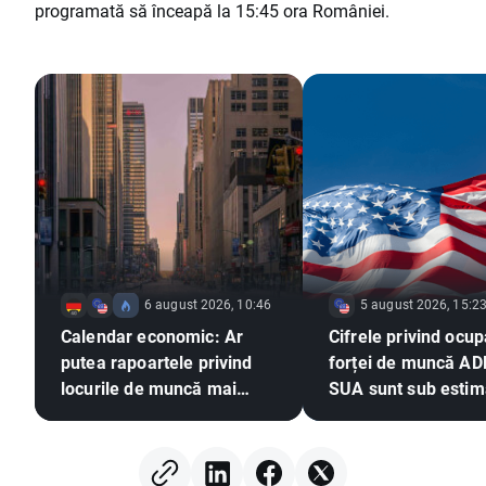
programată să înceapă la 15:45 ora României.
6 august 2026, 10:46
5 august 2026, 15:2
Calendar economic: Ar
Cifrele privind ocu
putea rapoartele privind
forței de muncă AD
locurile de muncă mai
SUA sunt sub estimă
slabe să exercite presiuni
EURUSD își extinde
asupra Fed pentru o
câștigurile 📈
majorare a ratei dobânzii?