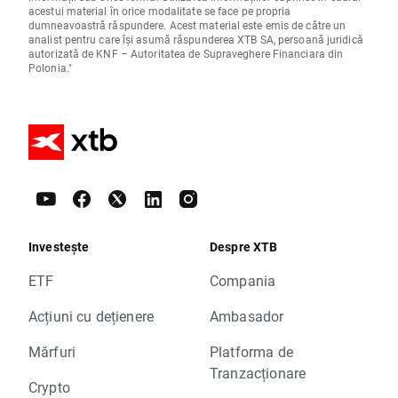
acestui material în orice modalitate se face pe propria
dumneavoastră răspundere. Acest material este emis de către un
analist pentru care își asumă răspunderea XTB SA, persoană juridică
autorizată de KNF – Autoritatea de Supraveghere Financiara din
Polonia."
Investește
Despre XTB
ETF
Compania
Acțiuni cu dețienere
Ambasador
Mărfuri
Platforma de
Tranzacționare
Crypto