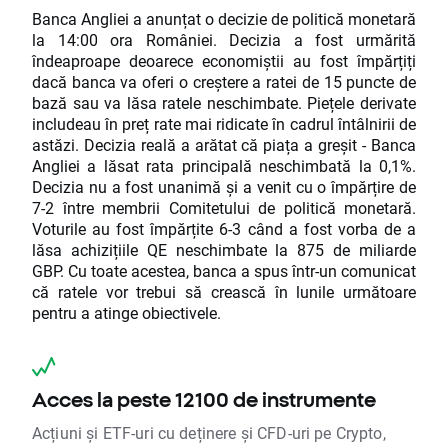
Banca Angliei a anunțat o decizie de politică monetară
la 14:00 ora României. Decizia a fost urmărită
îndeaproape deoarece economiștii au fost împărțiți
dacă banca va oferi o creștere a ratei de 15 puncte de
bază sau va lăsa ratele neschimbate. Piețele derivate
includeau în preț rate mai ridicate în cadrul întâlnirii de
astăzi. Decizia reală a arătat că piața a greșit - Banca
Angliei a lăsat rata principală neschimbată la 0,1%.
Decizia nu a fost unanimă și a venit cu o împărțire de
7-2 între membrii Comitetului de politică monetară.
Voturile au fost împărțite 6-3 când a fost vorba de a
lăsa achizițiile QE neschimbate la 875 de miliarde
GBP. Cu toate acestea, banca a spus într-un comunicat
că ratele vor trebui să crească în lunile următoare
pentru a atinge obiectivele.
Acces la peste 12100 de instrumente
Acțiuni și ETF-uri cu deținere și CFD-uri pe Crypto,