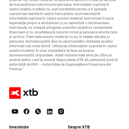
de tranzacționare ale niciunei persoane. Informațiile cuprinse în
cadrul acestui material nu sunt prezentate pentru a fi aplicate,
copiate sau testate în cadrul tranzacțiilor dumneavoastră.
Informațiile cuprinse în cadrul acestui material sunt emise în baza
experienței proprii a emitentului și nu reprezintă o recomandare
individuală, nu vizează atingerea anumitor obiective, randamente
financiare și nu se adresează nevoilor niciunei persoane anume care
ar primi-o. Premisele acestui material nu au în vedere situația și
persoana dumneavoastră deci nu recomandăm utilizarea acestor
informații sub orice formă. Utilizarea informațiilor cuprinse în cadrul
acestui material în orice modalitate se face pe propria
dumneavoastră răspundere. Acest material este emis de către un
analist pentru care își asumă răspunderea XTB SA, persoană juridică
autorizată de KNF – Autoritatea de Supraveghere Financiara din
Polonia."
Investește
Despre XTB