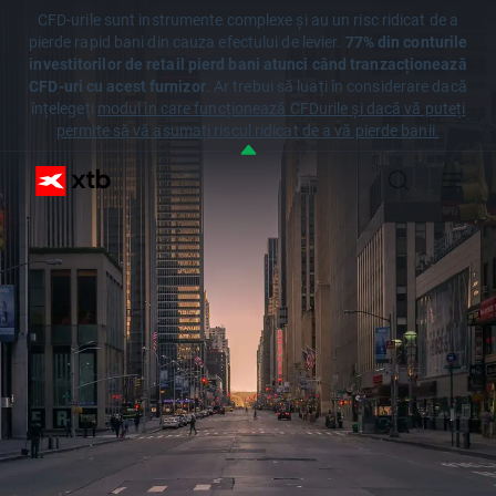
CFD-urile sunt instrumente complexe și au un risc ridicat de a
pierde rapid bani din cauza efectului de levier.
77% din conturile
investitorilor de retail pierd bani atunci când tranzacționează
CFD-uri cu acest furnizor
. Ar trebui să luați în considerare dacă
înțelegeți
modul în care funcționează CFDurile și dacă vă puteți
permite să vă asumați riscul ridicat de a vă pierde banii.