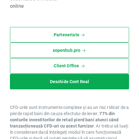
online
Parteneriate
xopenhub.pro
Client Office
Deschide Cont Real
CFD-urile sunt instrumente complexe și au un risc ridicat de a
pierde rapid bani din cauza efectului de levier.
77% din
conturile investitorilor de retail pierd bani atunci când
tranzacționează CFD-uri cu acest furnizor
. Ar trebui să luați
în considerare dacă înțelegeți modul în care funcționează
CFD-urile și dacă vă puteți permite să vă asumați riscul