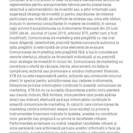
reglementare pentru aranjamentele tehnice pentru prezentarea
obiectivă a recomandărilor de investiții sau a altor informații care
sugerează strategii de investiții și pentru dezvăluirea de interese
particulare sau indicații de conflicte de interese sau orice alte sfaturi,
inclusiv în domeniul consultanței în materie de investiții, în sensul
Legii privind tranzacționarea cu instrumente financiare din 29 iulie
2005 (de ex. Journal of Laws 2019, articolul 875, astfel cum a fost
modificat). Comunicarea de marketing este pregătită cu cea mai
mare diligență, obiectivitate, prezintă faptele cunoscute autorului la
data pregătirii și este lipsită de orice elemente de evaluare.
Comunicarea de marketing este pregătită fără a lua în considerare
nevoile clientului, situația sa financiară individuală și nu prezintă
nicio strategie de investiții în niciun fel. Comunicarea de marketing nu
constituie o ofertă de vânzare, oferire, abonament, invitație la
cumpărare, reclamă sau promovare a oricărui instrument financiar.
XTB SA nu este responsabilă pentru acțiunile sau omisiunile niciunui
client, în special pentru achiziționarea sau cedarea instrumente,
întreprinse pe baza informațiilor conținute în această comunicare de
marketing. XTB SA nu va accepta răspunderea pentru nicio pierdere
sau daună, inclusiv, fără limitare, orice pierdere care poate apărea
direct sau indirect, efectuată pe baza informațiilor conținute în
această comunicare de marketing. În cazul în care comunicarea de
marketing conține informații despre orice rezultat cu privire la
instrumentele financiare indicate în acestea, acestea nu constituie
nicio garanție sau prognoză cu privire la rezultatele viitoare.
Performanțele anterioare nu indică neapărat rezultatele viitoare și
orice persoană care acționează pe baza acestor informații o face pe
propriul risc. Acest material nu este emis pentru a influenta deciziile