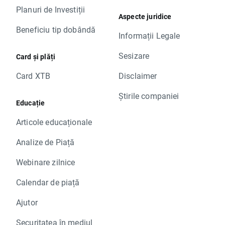
Planuri de Investiții
Aspecte juridice
Beneficiu tip dobândă
Informații Legale
Sesizare
Card și plăți
Card XTB
Disclaimer
Știrile companiei
Educație
Articole educaționale
Analize de Piață
Webinare zilnice
Calendar de piață
Ajutor
Securitatea în mediul