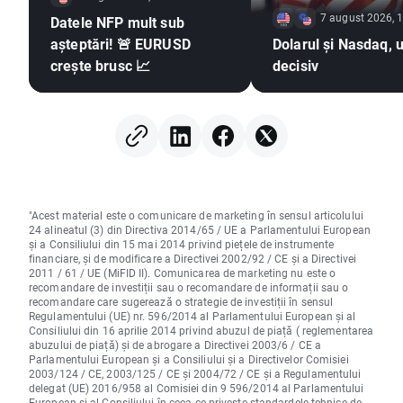
7 august 2026, 
Datele NFP mult sub
așteptări! 🚨 EURUSD
Dolarul și Nasdaq, u
crește brusc 📈
decisiv
"Acest material este o comunicare de marketing în sensul articolului
24 alineatul (3) din Directiva 2014/65 / UE a Parlamentului European
și a Consiliului din 15 mai 2014 privind piețele de instrumente
financiare, și de modificare a Directivei 2002/92 / CE și a Directivei
2011 / 61 / UE (MiFID II). Comunicarea de marketing nu este o
recomandare de investiții sau o recomandare de informații sau o
recomandare care sugerează o strategie de investiții în sensul
Regulamentului (UE) nr. 596/2014 al Parlamentului European și al
Consiliului din 16 aprilie 2014 privind abuzul de piață ( reglementarea
abuzului de piață) și de abrogare a Directivei 2003/6 / CE a
Parlamentului European și a Consiliului și a Directivelor Comisiei
2003/124 / CE, 2003/125 / CE și 2004/72 / CE și a Regulamentului
delegat (UE) 2016/958 al Comisiei din 9 596/2014 al Parlamentului
European și al Consiliului în ceea ce privește standardele tehnice de