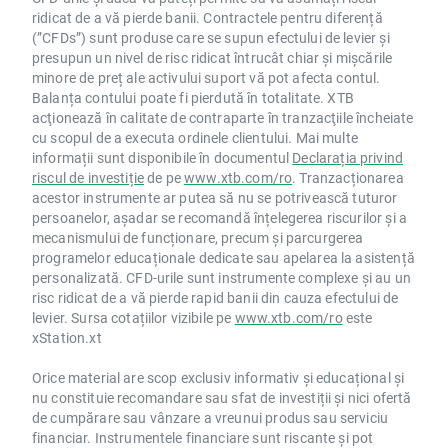
ridicat de a vă pierde banii. Contractele pentru diferență
(”CFDs”) sunt produse care se supun efectului de levier și
presupun un nivel de risc ridicat întrucât chiar și mișcările
minore de preț ale activului suport vă pot afecta contul.
Balanța contului poate fi pierdută în totalitate. XTB
acţionează în calitate de contraparte în tranzacţiile încheiate
cu scopul de a executa ordinele clientului. Mai multe
informații sunt disponibile în documentul
Declarația privind
riscul de investiție
de pe
www.xtb.com/ro
. Tranzacționarea
acestor instrumente ar putea să nu se potrivească tuturor
persoanelor, așadar se recomandă înțelegerea riscurilor și a
mecanismului de funcționare, precum și parcurgerea
programelor educaționale dedicate sau apelarea la asistență
personalizată. CFD-urile sunt instrumente complexe și au un
risc ridicat de a vă pierde rapid banii din cauza efectului de
levier. Sursa cotațiilor vizibile pe
www.xtb.com/ro
este
xStation.xt
Orice material are scop exclusiv informativ și educațional și
nu constituie recomandare sau sfat de investiții și nici ofertă
de cumpărare sau vânzare a vreunui produs sau serviciu
financiar. Instrumentele financiare sunt riscante și pot