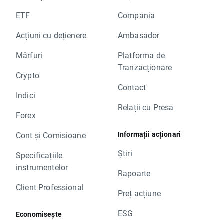
ETF
Compania
Acțiuni cu dețienere
Ambasador
Mărfuri
Platforma de
Tranzacționare
Crypto
Contact
Indici
Relații cu Presa
Forex
Informații acționari
Cont și Comisioane
Știri
Specificațiile
instrumentelor
Rapoarte
Client Professional
Preț acțiune
ESG
Economisește