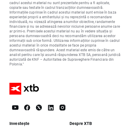
cadrul acestui material nu sunt prezentate pentru a fi aplicate,
copiate sau testate în cadrul tranzacțiilor dumneavoastră.
Informațiile cuprinse în cadrul acestui material sunt emise în baza
experienței proprii a emitentului și nu reprezintă o recomandare
individuală, nu vizează atingerea anumitor obiective, randamente
financiare și nu se adresează nevoilor niciunei persoane anume care
ar primi-o. Premisele acestui material nu au în vedere situația și
persoana dumneavoastră deci nu recomandăm utilizarea acestor
informații sub orice formă. Utilizarea informațiilor cuprinse în cadrul
acestui material în orice modalitate se face pe propria
dumneavoastră răspundere. Acest material este emis de către un
analist pentru care își asumă răspunderea XTB SA, persoană juridică
autorizată de KNF – Autoritatea de Supraveghere Financiara din
Polonia."
Investește
Despre XTB