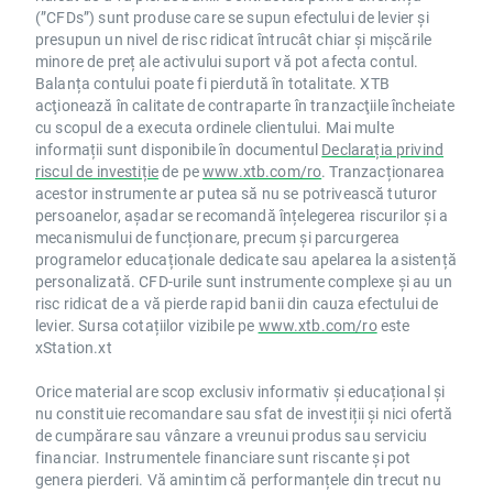
(”CFDs”) sunt produse care se supun efectului de levier și
presupun un nivel de risc ridicat întrucât chiar și mișcările
minore de preț ale activului suport vă pot afecta contul.
Balanța contului poate fi pierdută în totalitate. XTB
acţionează în calitate de contraparte în tranzacţiile încheiate
cu scopul de a executa ordinele clientului. Mai multe
informații sunt disponibile în documentul
Declarația privind
riscul de investiție
de pe
www.xtb.com/ro
. Tranzacționarea
acestor instrumente ar putea să nu se potrivească tuturor
persoanelor, așadar se recomandă înțelegerea riscurilor și a
mecanismului de funcționare, precum și parcurgerea
programelor educaționale dedicate sau apelarea la asistență
personalizată. CFD-urile sunt instrumente complexe și au un
risc ridicat de a vă pierde rapid banii din cauza efectului de
levier. Sursa cotațiilor vizibile pe
www.xtb.com/ro
este
xStation.xt
Orice material are scop exclusiv informativ și educațional și
nu constituie recomandare sau sfat de investiții și nici ofertă
de cumpărare sau vânzare a vreunui produs sau serviciu
financiar. Instrumentele financiare sunt riscante și pot
genera pierderi. Vă amintim că performanțele din trecut nu