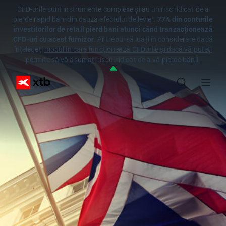
CFD-urile sunt instrumente complexe și au un risc ridicat de a
pierde rapid bani din cauza efectului de levier.
77% din conturile
investitorilor de retail pierd bani atunci când tranzacționează
CFD-uri cu acest furnizor
. Ar trebui să luați în considerare dacă
înțelegeți
modul în care funcționează CFDurile și dacă vă puteți
permite să vă asumați riscul ridicat de a vă pierde banii.