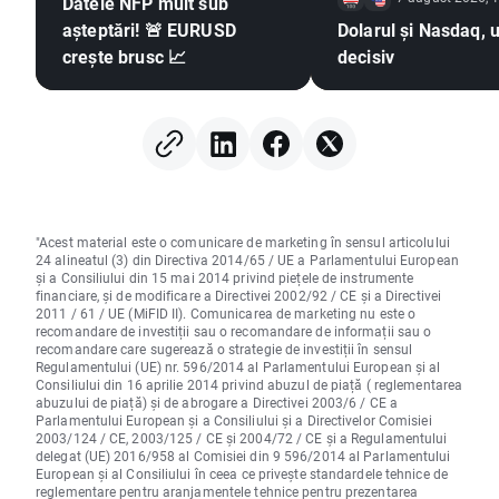
Datele NFP mult sub
așteptări! 🚨 EURUSD
Dolarul și Nasdaq, u
crește brusc 📈
decisiv
"Acest material este o comunicare de marketing în sensul articolului
24 alineatul (3) din Directiva 2014/65 / UE a Parlamentului European
și a Consiliului din 15 mai 2014 privind piețele de instrumente
financiare, și de modificare a Directivei 2002/92 / CE și a Directivei
2011 / 61 / UE (MiFID II). Comunicarea de marketing nu este o
recomandare de investiții sau o recomandare de informații sau o
recomandare care sugerează o strategie de investiții în sensul
Regulamentului (UE) nr. 596/2014 al Parlamentului European și al
Consiliului din 16 aprilie 2014 privind abuzul de piață ( reglementarea
abuzului de piață) și de abrogare a Directivei 2003/6 / CE a
Parlamentului European și a Consiliului și a Directivelor Comisiei
2003/124 / CE, 2003/125 / CE și 2004/72 / CE și a Regulamentului
delegat (UE) 2016/958 al Comisiei din 9 596/2014 al Parlamentului
European și al Consiliului în ceea ce privește standardele tehnice de
reglementare pentru aranjamentele tehnice pentru prezentarea