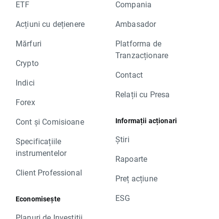
ETF
Compania
Acțiuni cu dețienere
Ambasador
Mărfuri
Platforma de
Tranzacționare
Crypto
Contact
Indici
Relații cu Presa
Forex
Informații acționari
Cont și Comisioane
Știri
Specificațiile
instrumentelor
Rapoarte
Client Professional
Preț acțiune
ESG
Economisește
Planuri de Investiții