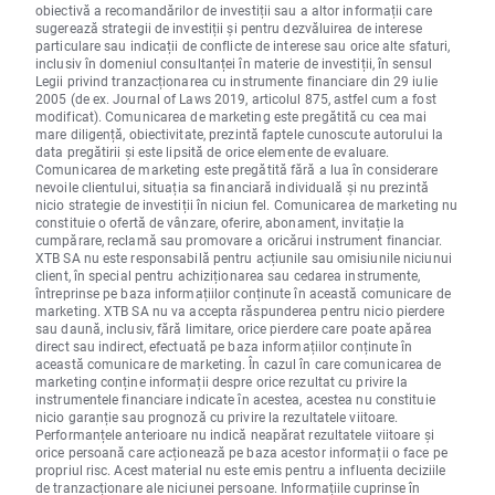
obiectivă a recomandărilor de investiții sau a altor informații care
sugerează strategii de investiții și pentru dezvăluirea de interese
particulare sau indicații de conflicte de interese sau orice alte sfaturi,
inclusiv în domeniul consultanței în materie de investiții, în sensul
Legii privind tranzacționarea cu instrumente financiare din 29 iulie
2005 (de ex. Journal of Laws 2019, articolul 875, astfel cum a fost
modificat). Comunicarea de marketing este pregătită cu cea mai
mare diligență, obiectivitate, prezintă faptele cunoscute autorului la
data pregătirii și este lipsită de orice elemente de evaluare.
Comunicarea de marketing este pregătită fără a lua în considerare
nevoile clientului, situația sa financiară individuală și nu prezintă
nicio strategie de investiții în niciun fel. Comunicarea de marketing nu
constituie o ofertă de vânzare, oferire, abonament, invitație la
cumpărare, reclamă sau promovare a oricărui instrument financiar.
XTB SA nu este responsabilă pentru acțiunile sau omisiunile niciunui
client, în special pentru achiziționarea sau cedarea instrumente,
întreprinse pe baza informațiilor conținute în această comunicare de
marketing. XTB SA nu va accepta răspunderea pentru nicio pierdere
sau daună, inclusiv, fără limitare, orice pierdere care poate apărea
direct sau indirect, efectuată pe baza informațiilor conținute în
această comunicare de marketing. În cazul în care comunicarea de
marketing conține informații despre orice rezultat cu privire la
instrumentele financiare indicate în acestea, acestea nu constituie
nicio garanție sau prognoză cu privire la rezultatele viitoare.
Performanțele anterioare nu indică neapărat rezultatele viitoare și
orice persoană care acționează pe baza acestor informații o face pe
propriul risc. Acest material nu este emis pentru a influenta deciziile
de tranzacționare ale niciunei persoane. Informațiile cuprinse în