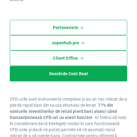
Parteneriate
xopenhub.pro
Client Office
Deschide Cont Real
CFD-urile sunt instrumente complexe și au un risc ridicat de a
pierde rapid bani din cauza efectului de levier.
77% din
conturile investitorilor de retail pierd bani atunci când
tranzacționează CFD-uri cu acest furnizor
. Ar trebui să luați
în considerare dacă înțelegeți modul în care funcționează
CFD-urile și dacă vă puteți permite să vă asumați riscul
ridicat de a vă pierde banii. Contractele pentru diferență