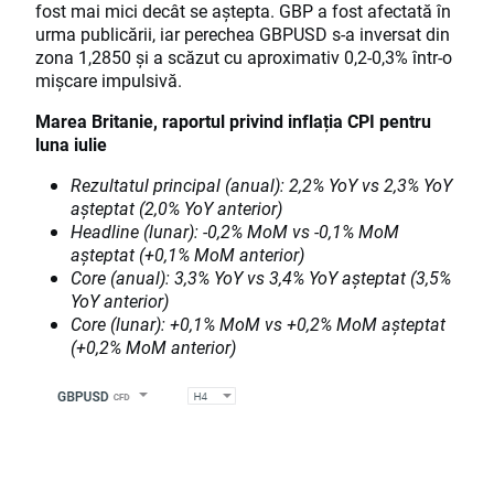
fost mai mici decât se aștepta. GBP a fost afectată în
urma publicării, iar perechea GBPUSD s-a inversat din
zona 1,2850 și a scăzut cu aproximativ 0,2-0,3% într-o
mișcare impulsivă.
Marea Britanie, raportul privind inflația CPI pentru
luna iulie
Rezultatul principal (anual):
2,2% YoY vs 2,3% YoY
așteptat (2,0% YoY anterior)
Headline (lunar):
-0,2% MoM vs -0,1% MoM
așteptat (+0,1% MoM anterior)
Core (anual):
3,3% YoY vs 3,4% YoY așteptat (3,5%
YoY anterior)
Core (lunar):
+0,1% MoM vs +0,2% MoM așteptat
(+0,2% MoM anterior)