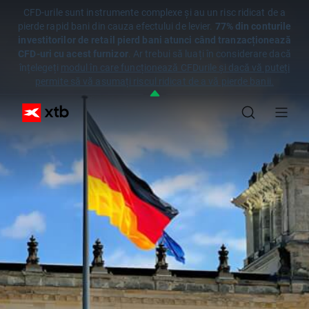
CFD-urile sunt instrumente complexe și au un risc ridicat de a
pierde rapid bani din cauza efectului de levier.
77% din conturile
investitorilor de retail pierd bani atunci când tranzacționează
CFD-uri cu acest furnizor
. Ar trebui să luați în considerare dacă
înțelegeți
modul în care funcționează CFDurile și dacă vă puteți
permite să vă asumați riscul ridicat de a vă pierde banii.