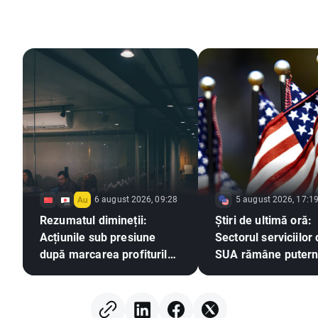
6 august 2026, 09:28
5 august 2026, 17:1
Rezumatul dimineții:
Știri de ultimă oră:
Acțiunile sub presiune
Sectorul serviciilor 
după marcarea profiturilor
SUA rămâne putern
pe Wall Street, piața
presiunile inflaționi
valutară în stagnare
cresc
(06.08.2026)