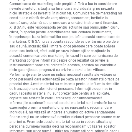
Comunicarea de marketing este pregătită fără a lua în considerare
nevoile clientului, situația sa financiară individuală și nu prezintă
nicio strategie de investiții în niciun fel. Comunicarea de marketing nu
constituie o ofertă de vânzare, oferire, abonament, invitație la
cumpărare, reclamă sau promovare a oricărui instrument financiar.
XTB SA nu este responsabilă pentru acțiunile sau omisiunile niciunui
client, în special pentru achiziționarea sau cedarea instrumente,
întreprinse pe baza informațiilor conținute în această comunicare de
marketing. XTB SA nu va accepta răspunderea pentru nicio pierdere
sau daună, inclusiv, fără limitare, orice pierdere care poate apărea
direct sau indirect, efectuată pe baza informațiilor conținute în
această comunicare de marketing. În cazul în care comunicarea de
marketing conține informații despre orice rezultat cu privire la
instrumentele financiare indicate în acestea, acestea nu constituie
nicio garanție sau prognoză cu privire la rezultatele viitoare.
Performanțele anterioare nu indică neapărat rezultatele viitoare și
orice persoană care acționează pe baza acestor informații o face pe
propriul risc. Acest material nu este emis pentru a influenta deciziile
de tranzacționare ale niciunei persoane. Informațiile cuprinse în
cadrul acestui material nu sunt prezentate pentru a fi aplicate,
copiate sau testate în cadrul tranzacțiilor dumneavoastră.
Informațiile cuprinse în cadrul acestui material sunt emise în baza
experienței proprii a emitentului și nu reprezintă o recomandare
individuală, nu vizează atingerea anumitor obiective, randamente
financiare și nu se adresează nevoilor niciunei persoane anume care
ar primi-o. Premisele acestui material nu au în vedere situația și
persoana dumneavoastră deci nu recomandăm utilizarea acestor
informații sub orice formă. Utilizarea informațiilor cuprinse în cadrul