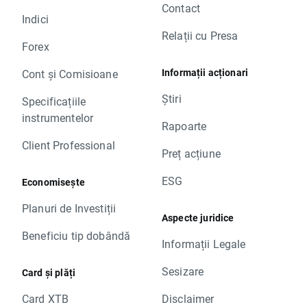
Contact
Indici
Relații cu Presa
Forex
Informații acționari
Cont și Comisioane
Știri
Specificațiile
instrumentelor
Rapoarte
Client Professional
Preț acțiune
ESG
Economisește
Planuri de Investiții
Aspecte juridice
Beneficiu tip dobândă
Informații Legale
Sesizare
Card și plăți
Card XTB
Disclaimer