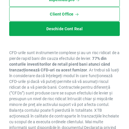
Client Office
Deschide Cont Real
CFD-urile sunt instrumente complexe și au un risc ridicat de a
pierde rapid bani din cauza efectului de levier.
77% din
conturile investitorilor de retail pierd bani atunci când
tranzacționează CFD-uri cu acest furnizor
. Ar trebui să luați
în considerare dacă înțelegeți modul în care funcționează
CFD-urile și dacă vă puteți permite să vă asumați riscul
ridicat de a vă pierde banii. Contractele pentru diferență
(”CFDs”) sunt produse care se supun efectului de levier și
presupun un nivel de risc ridicat întrucât chiar și mișcările
minore de preț ale activului suport vă pot afecta contul.
Balanța contului poate fi pierdută în totalitate. XTB
acţionează în calitate de contraparte în tranzacţiile încheiate
cu scopul de a executa ordinele clientului. Mai multe
informații sunt disponibile în documentul
Declarația privind