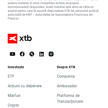
acestui material în orice modalitate se face pe propria
dumneavoastră răspundere. Acest material este emis de către un
analist pentru care își asumă răspunderea XTB SA, persoană juridică
autorizată de KNF – Autoritatea de Supraveghere Financiara din
Polonia."
Investește
Despre XTB
ETF
Compania
Acțiuni cu dețienere
Ambasador
Mărfuri
Platforma de
Tranzacționare
Crypto