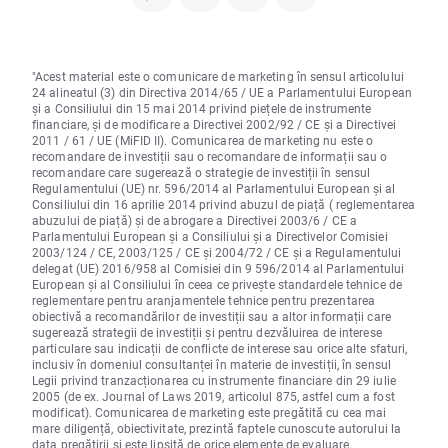
"Acest material este o comunicare de marketing în sensul articolului
24 alineatul (3) din Directiva 2014/65 / UE a Parlamentului European
și a Consiliului din 15 mai 2014 privind piețele de instrumente
financiare, și de modificare a Directivei 2002/92 / CE și a Directivei
2011 / 61 / UE (MiFID II). Comunicarea de marketing nu este o
recomandare de investiții sau o recomandare de informații sau o
recomandare care sugerează o strategie de investiții în sensul
Regulamentului (UE) nr. 596/2014 al Parlamentului European și al
Consiliului din 16 aprilie 2014 privind abuzul de piață ( reglementarea
abuzului de piață) și de abrogare a Directivei 2003/6 / CE a
Parlamentului European și a Consiliului și a Directivelor Comisiei
2003/124 / CE, 2003/125 / CE și 2004/72 / CE și a Regulamentului
delegat (UE) 2016/958 al Comisiei din 9 596/2014 al Parlamentului
European și al Consiliului în ceea ce privește standardele tehnice de
reglementare pentru aranjamentele tehnice pentru prezentarea
obiectivă a recomandărilor de investiții sau a altor informații care
sugerează strategii de investiții și pentru dezvăluirea de interese
particulare sau indicații de conflicte de interese sau orice alte sfaturi,
inclusiv în domeniul consultanței în materie de investiții, în sensul
Legii privind tranzacționarea cu instrumente financiare din 29 iulie
2005 (de ex. Journal of Laws 2019, articolul 875, astfel cum a fost
modificat). Comunicarea de marketing este pregătită cu cea mai
mare diligență, obiectivitate, prezintă faptele cunoscute autorului la
data pregătirii și este lipsită de orice elemente de evaluare.