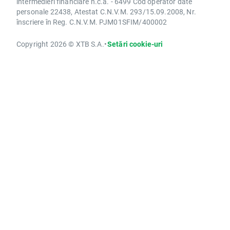
intermedieri financiare n.c.a. - 6499 Cod operator date
personale 22438, Atestat C.N.V.M. 293/15.09.2008, Nr.
înscriere în Reg. C.N.V.M. PJM01SFIM/400002
Copyright 2026 © XTB S.A.
•
Setări cookie-uri