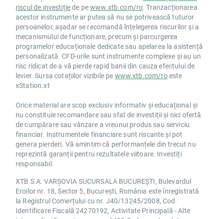
riscul de investiție
de pe
www.xtb.com/ro
. Tranzacționarea
acestor instrumente ar putea să nu se potrivească tuturor
persoanelor, așadar se recomandă înțelegerea riscurilor și a
mecanismului de funcționare, precum și parcurgerea
programelor educaționale dedicate sau apelarea la asistență
personalizată. CFD-urile sunt instrumente complexe și au un
risc ridicat de a vă pierde rapid banii din cauza efectului de
levier. Sursa cotațiilor vizibile pe
www.xtb.com/ro
este
xStation.xt
Orice material are scop exclusiv informativ și educațional și
nu constituie recomandare sau sfat de investiții și nici ofertă
de cumpărare sau vânzare a vreunui produs sau serviciu
financiar. Instrumentele financiare sunt riscante și pot
genera pierderi. Vă amintim că performanțele din trecut nu
reprezintă garanții pentru rezultatele viitoare. Investiți
responsabil.
XTB S.A. VARȘOVIA SUCURSALA BUCUREȘTI, Bulevardul
Eroilor nr. 18, Sector 5, București, România este înregistrată
la Registrul Comerțului cu nr. J40/13245/2008, Cod
Identificare Fiscală 24270192, Activitate Principală - Alte