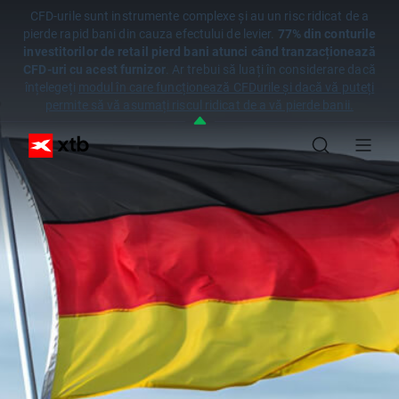
CFD-urile sunt instrumente complexe și au un risc ridicat de a
pierde rapid bani din cauza efectului de levier.
77% din conturile
investitorilor de retail pierd bani atunci când tranzacționează
CFD-uri cu acest furnizor
. Ar trebui să luați în considerare dacă
înțelegeți
modul în care funcționează CFDurile și dacă vă puteți
permite să vă asumați riscul ridicat de a vă pierde banii.