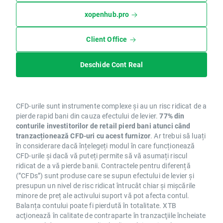
xopenhub.pro
Client Office
Deschide Cont Real
CFD-urile sunt instrumente complexe și au un risc ridicat de a
pierde rapid bani din cauza efectului de levier.
77% din
conturile investitorilor de retail pierd bani atunci când
tranzacționează CFD-uri cu acest furnizor
. Ar trebui să luați
în considerare dacă înțelegeți modul în care funcționează
CFD-urile și dacă vă puteți permite să vă asumați riscul
ridicat de a vă pierde banii. Contractele pentru diferență
(”CFDs”) sunt produse care se supun efectului de levier și
presupun un nivel de risc ridicat întrucât chiar și mișcările
minore de preț ale activului suport vă pot afecta contul.
Balanța contului poate fi pierdută în totalitate. XTB
acţionează în calitate de contraparte în tranzacţiile încheiate