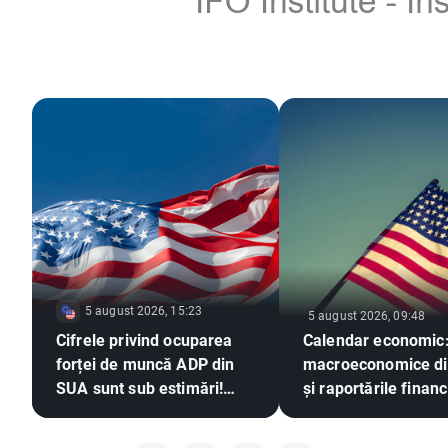
5 august 2026, 15:23
5 august 2026, 09:48
Cifrele privind ocuparea
Calendar economic:
forței de muncă ADP din
macroeconomice d
SUA sunt sub estimări!
și raportările finan
EURUSD își extinde
ale marilor compani
câștigurile 📈
sectorul tehnologic