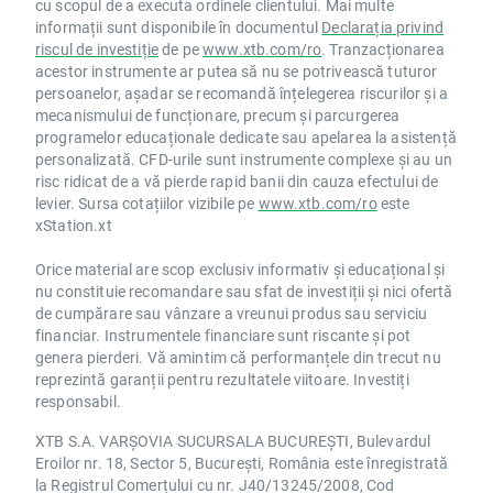
cu scopul de a executa ordinele clientului. Mai multe
informații sunt disponibile în documentul
Declarația privind
riscul de investiție
de pe
www.xtb.com/ro
. Tranzacționarea
acestor instrumente ar putea să nu se potrivească tuturor
persoanelor, așadar se recomandă înțelegerea riscurilor și a
mecanismului de funcționare, precum și parcurgerea
programelor educaționale dedicate sau apelarea la asistență
personalizată. CFD-urile sunt instrumente complexe și au un
risc ridicat de a vă pierde rapid banii din cauza efectului de
levier. Sursa cotațiilor vizibile pe
www.xtb.com/ro
este
xStation.xt
Orice material are scop exclusiv informativ și educațional și
nu constituie recomandare sau sfat de investiții și nici ofertă
de cumpărare sau vânzare a vreunui produs sau serviciu
financiar. Instrumentele financiare sunt riscante și pot
genera pierderi. Vă amintim că performanțele din trecut nu
reprezintă garanții pentru rezultatele viitoare. Investiți
responsabil.
XTB S.A. VARȘOVIA SUCURSALA BUCUREȘTI, Bulevardul
Eroilor nr. 18, Sector 5, București, România este înregistrată
la Registrul Comerțului cu nr. J40/13245/2008, Cod