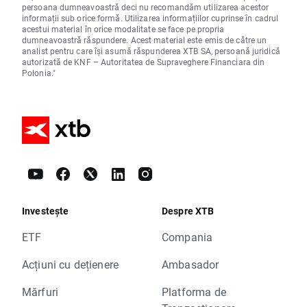
persoana dumneavoastră deci nu recomandăm utilizarea acestor
informații sub orice formă. Utilizarea informațiilor cuprinse în cadrul
acestui material în orice modalitate se face pe propria
dumneavoastră răspundere. Acest material este emis de către un
analist pentru care își asumă răspunderea XTB SA, persoană juridică
autorizată de KNF – Autoritatea de Supraveghere Financiara din
Polonia."
Investește
Despre XTB
ETF
Compania
Acțiuni cu dețienere
Ambasador
Mărfuri
Platforma de