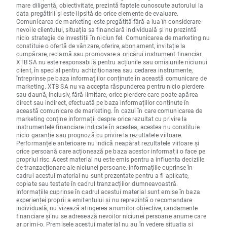
mare diligență, obiectivitate, prezintă faptele cunoscute autorului la
data pregătirii și este lipsită de orice elemente de evaluare.
Comunicarea de marketing este pregătită fără a lua în considerare
nevoile clientului, situația sa financiară individuală și nu prezintă
nicio strategie de investiții în niciun fel. Comunicarea de marketing nu
constituie o ofertă de vânzare, oferire, abonament, invitație la
cumpărare, reclamă sau promovare a oricărui instrument financiar.
XTB SA nu este responsabilă pentru acțiunile sau omisiunile niciunui
client, în special pentru achiziționarea sau cedarea instrumente,
întreprinse pe baza informațiilor conținute în această comunicare de
marketing. XTB SA nu va accepta răspunderea pentru nicio pierdere
sau daună, inclusiv, fără limitare, orice pierdere care poate apărea
direct sau indirect, efectuată pe baza informațiilor conținute în
această comunicare de marketing. În cazul în care comunicarea de
marketing conține informații despre orice rezultat cu privire la
instrumentele financiare indicate în acestea, acestea nu constituie
nicio garanție sau prognoză cu privire la rezultatele viitoare.
Performanțele anterioare nu indică neapărat rezultatele viitoare și
orice persoană care acționează pe baza acestor informații o face pe
propriul risc. Acest material nu este emis pentru a influenta deciziile
de tranzacționare ale niciunei persoane. Informațiile cuprinse în
cadrul acestui material nu sunt prezentate pentru a fi aplicate,
copiate sau testate în cadrul tranzacțiilor dumneavoastră.
Informațiile cuprinse în cadrul acestui material sunt emise în baza
experienței proprii a emitentului și nu reprezintă o recomandare
individuală, nu vizează atingerea anumitor obiective, randamente
financiare și nu se adresează nevoilor niciunei persoane anume care
ar primi-o. Premisele acestui material nu au în vedere situația și