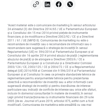
"Acest material este o comunicare de marketing în sensul articolului
24 alineatul (3) din Directiva 2014/65 / UE a Parlamentului European
și a Consiliului din 15 mai 2014 privind piețele de instrumente
financiare, și de modificare a Directivei 2002/92 / CE și a Directivei
2011 / 61 / UE (MiFID II). Comunicarea de marketing nu este o
recomandare de investiții sau o recomandare de informații sau o
recomandare care sugerează o strategie de investiții în sensul
Regulamentului (UE) nr. 596/2014 al Parlamentului European și al
Consiliului din 16 aprilie 2014 privind abuzul de piață ( reglementarea
abuzului de piață) și de abrogare a Directivei 2003/6 / CE a
Parlamentului European și a Consiliului și a Directivelor Comisiei
2003/124 / CE, 2003/125 / CE și 2004/72 / CE și a Regulamentului
delegat (UE) 2016/958 al Comisiei din 9 596/2014 al Parlamentului
European și al Consiliului în ceea ce privește standardele tehnice de
reglementare pentru aranjamentele tehnice pentru prezentarea
obiectivă a recomandărilor de investiții sau a altor informații care
sugerează strategii de investiții și pentru dezvăluirea de interese
particulare sau indicații de conflicte de interese sau orice alte sfaturi,
inclusiv în domeniul consultanței în materie de investiții, în sensul
Legii privind tranzacționarea cu instrumente financiare din 29 iulie
2005 (de ex. Journal of Laws 2019, articolul 875, astfel cum a fost
modificat). Comunicarea de marketing este pregătită cu cea mai