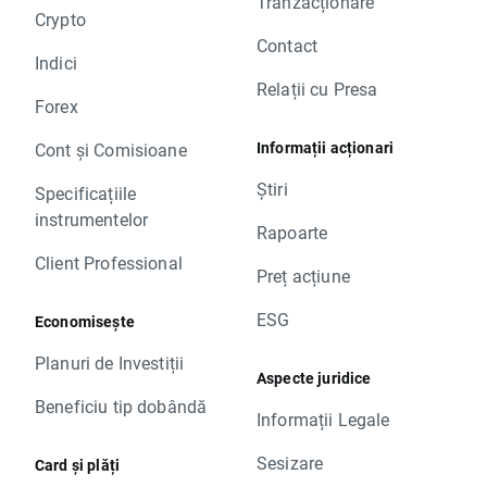
Tranzacționare
Crypto
Contact
Indici
Relații cu Presa
Forex
Informații acționari
Cont și Comisioane
Știri
Specificațiile
instrumentelor
Rapoarte
Client Professional
Preț acțiune
ESG
Economisește
Planuri de Investiții
Aspecte juridice
Beneficiu tip dobândă
Informații Legale
Sesizare
Card și plăți