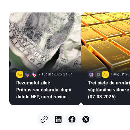
7 august 2026, 21:04
7 august 20
Rezumatul zilei:
Trei piețe de urmări
Prăbușirea dolarului după
săptămâna viitoare
datele NFP, aurul revine pe
(07.08.2026)
un trend ascendent