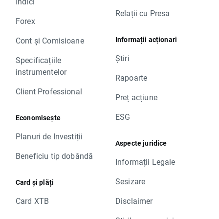
Indici
Relații cu Presa
Forex
Informații acționari
Cont și Comisioane
Știri
Specificațiile
instrumentelor
Rapoarte
Client Professional
Preț acțiune
ESG
Economisește
Planuri de Investiții
Aspecte juridice
Beneficiu tip dobândă
Informații Legale
Sesizare
Card și plăți
Card XTB
Disclaimer