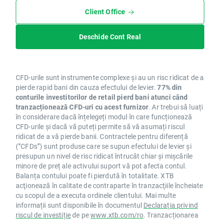
Client Office
Deschide Cont Real
CFD-urile sunt instrumente complexe și au un risc ridicat de a
pierde rapid bani din cauza efectului de levier.
77% din
conturile investitorilor de retail pierd bani atunci când
tranzacționează CFD-uri cu acest furnizor
. Ar trebui să luați
în considerare dacă înțelegeți modul în care funcționează
CFD-urile și dacă vă puteți permite să vă asumați riscul
ridicat de a vă pierde banii. Contractele pentru diferență
(”CFDs”) sunt produse care se supun efectului de levier și
presupun un nivel de risc ridicat întrucât chiar și mișcările
minore de preț ale activului suport vă pot afecta contul.
Balanța contului poate fi pierdută în totalitate. XTB
acţionează în calitate de contraparte în tranzacţiile încheiate
cu scopul de a executa ordinele clientului. Mai multe
informații sunt disponibile în documentul
Declarația privind
riscul de investiție
de pe
www.xtb.com/ro
. Tranzacționarea