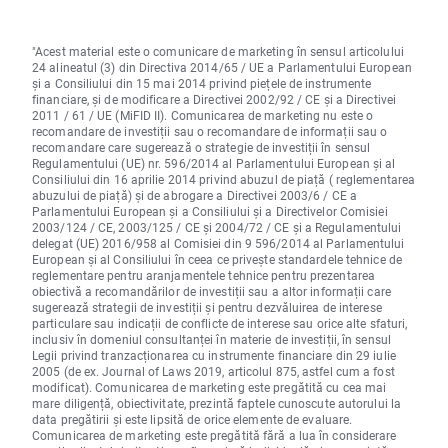
"Acest material este o comunicare de marketing în sensul articolului
24 alineatul (3) din Directiva 2014/65 / UE a Parlamentului European
și a Consiliului din 15 mai 2014 privind piețele de instrumente
financiare, și de modificare a Directivei 2002/92 / CE și a Directivei
2011 / 61 / UE (MiFID II). Comunicarea de marketing nu este o
recomandare de investiții sau o recomandare de informații sau o
recomandare care sugerează o strategie de investiții în sensul
Regulamentului (UE) nr. 596/2014 al Parlamentului European și al
Consiliului din 16 aprilie 2014 privind abuzul de piață ( reglementarea
abuzului de piață) și de abrogare a Directivei 2003/6 / CE a
Parlamentului European și a Consiliului și a Directivelor Comisiei
2003/124 / CE, 2003/125 / CE și 2004/72 / CE și a Regulamentului
delegat (UE) 2016/958 al Comisiei din 9 596/2014 al Parlamentului
European și al Consiliului în ceea ce privește standardele tehnice de
reglementare pentru aranjamentele tehnice pentru prezentarea
obiectivă a recomandărilor de investiții sau a altor informații care
sugerează strategii de investiții și pentru dezvăluirea de interese
particulare sau indicații de conflicte de interese sau orice alte sfaturi,
inclusiv în domeniul consultanței în materie de investiții, în sensul
Legii privind tranzacționarea cu instrumente financiare din 29 iulie
2005 (de ex. Journal of Laws 2019, articolul 875, astfel cum a fost
modificat). Comunicarea de marketing este pregătită cu cea mai
mare diligență, obiectivitate, prezintă faptele cunoscute autorului la
data pregătirii și este lipsită de orice elemente de evaluare.
Comunicarea de marketing este pregătită fără a lua în considerare