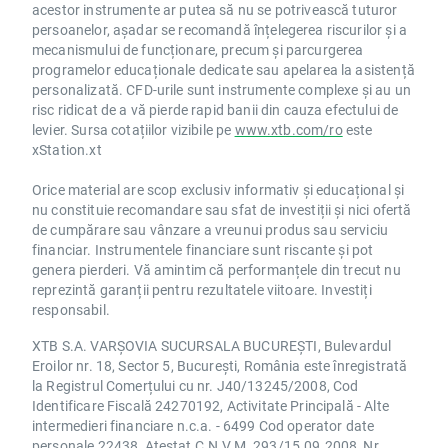
acestor instrumente ar putea să nu se potrivească tuturor
persoanelor, așadar se recomandă înțelegerea riscurilor și a
mecanismului de funcționare, precum și parcurgerea
programelor educaționale dedicate sau apelarea la asistență
personalizată. CFD-urile sunt instrumente complexe și au un
risc ridicat de a vă pierde rapid banii din cauza efectului de
levier. Sursa cotațiilor vizibile pe
www.xtb.com/ro
este
xStation.xt
Orice material are scop exclusiv informativ și educațional și
nu constituie recomandare sau sfat de investiții și nici ofertă
de cumpărare sau vânzare a vreunui produs sau serviciu
financiar. Instrumentele financiare sunt riscante și pot
genera pierderi. Vă amintim că performanțele din trecut nu
reprezintă garanții pentru rezultatele viitoare. Investiți
responsabil.
XTB S.A. VARȘOVIA SUCURSALA BUCUREȘTI, Bulevardul
Eroilor nr. 18, Sector 5, București, România este înregistrată
la Registrul Comerțului cu nr. J40/13245/2008, Cod
Identificare Fiscală 24270192, Activitate Principală - Alte
intermedieri financiare n.c.a. - 6499 Cod operator date
personale 22438, Atestat C.N.V.M. 293/15.09.2008, Nr.