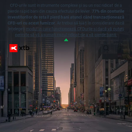
CFD-urile sunt instrumente complexe și au un risc ridicat de a
pierde rapid bani din cauza efectului de levier.
77% din conturile
investitorilor de retail pierd bani atunci când tranzacționează
CFD-uri cu acest furnizor
. Ar trebui să luați în considerare dacă
înțelegeți
modul în care funcționează CFDurile și dacă vă puteți
permite să vă asumați riscul ridicat de a vă pierde banii.