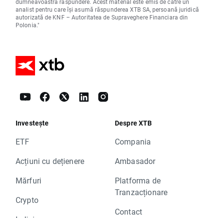
dumneavoastră răspundere. Acest material este emis de către un
analist pentru care își asumă răspunderea XTB SA, persoană juridică
autorizată de KNF – Autoritatea de Supraveghere Financiara din
Polonia."
Investește
Despre XTB
ETF
Compania
Acțiuni cu dețienere
Ambasador
Mărfuri
Platforma de
Tranzacționare
Crypto
Contact