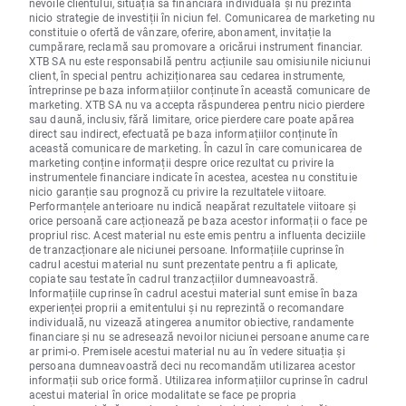
nevoile clientului, situația sa financiară individuală și nu prezintă
nicio strategie de investiții în niciun fel. Comunicarea de marketing nu
constituie o ofertă de vânzare, oferire, abonament, invitație la
cumpărare, reclamă sau promovare a oricărui instrument financiar.
XTB SA nu este responsabilă pentru acțiunile sau omisiunile niciunui
client, în special pentru achiziționarea sau cedarea instrumente,
întreprinse pe baza informațiilor conținute în această comunicare de
marketing. XTB SA nu va accepta răspunderea pentru nicio pierdere
sau daună, inclusiv, fără limitare, orice pierdere care poate apărea
direct sau indirect, efectuată pe baza informațiilor conținute în
această comunicare de marketing. În cazul în care comunicarea de
marketing conține informații despre orice rezultat cu privire la
instrumentele financiare indicate în acestea, acestea nu constituie
nicio garanție sau prognoză cu privire la rezultatele viitoare.
Performanțele anterioare nu indică neapărat rezultatele viitoare și
orice persoană care acționează pe baza acestor informații o face pe
propriul risc. Acest material nu este emis pentru a influenta deciziile
de tranzacționare ale niciunei persoane. Informațiile cuprinse în
cadrul acestui material nu sunt prezentate pentru a fi aplicate,
copiate sau testate în cadrul tranzacțiilor dumneavoastră.
Informațiile cuprinse în cadrul acestui material sunt emise în baza
experienței proprii a emitentului și nu reprezintă o recomandare
individuală, nu vizează atingerea anumitor obiective, randamente
financiare și nu se adresează nevoilor niciunei persoane anume care
ar primi-o. Premisele acestui material nu au în vedere situația și
persoana dumneavoastră deci nu recomandăm utilizarea acestor
informații sub orice formă. Utilizarea informațiilor cuprinse în cadrul
acestui material în orice modalitate se face pe propria