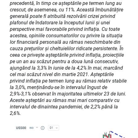
precedentă, în timp ce așteptările pe termen lung au
crescut, de asemenea, cu 11%. Această îmbunătățire
generală poate fi atribuită rezolvării crizei privind
plafonul de îndatorare la începutul lunii și unei
perspective mai favorabile privind inflația. Cu toate
acestea, opiniile consumatorilor cu privire la situația
lor financiară personală au rămas neschimbate din
cauza prețurilor și cheltuielilor ridicate persistente. În
ceea ce privește așteptările privind inflația, proiecțiile
pe un an au scăzut pentru a doua lună consecutiv,
ajungând la 3,3% în iunie de la 4,2% în mai, marcând
cel mai scăzut nivel din martie 2021. Așteptările
privind inflația pe termen lung au rămas relativ stabile
la 3,0%, menținându-se în intervalul îngust de
2,9%-3,1% observat în majoritatea ultimelor 23 de luni.
Aceste așteptări au rămas mai mari comparativ cu
intervalul de dinaintea pandemiei, de 2,2% până la
2,6%.