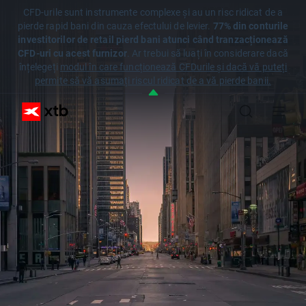
CFD-urile sunt instrumente complexe și au un risc ridicat de a
pierde rapid bani din cauza efectului de levier.
77% din conturile
investitorilor de retail pierd bani atunci când tranzacționează
CFD-uri cu acest furnizor
. Ar trebui să luați în considerare dacă
înțelegeți
modul în care funcționează CFDurile și dacă vă puteți
permite să vă asumați riscul ridicat de a vă pierde banii.