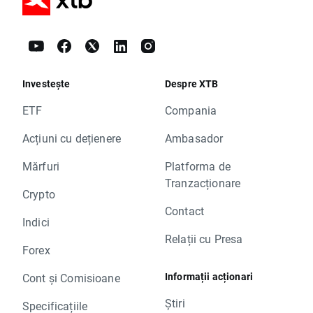
Investește
Despre XTB
ETF
Compania
Acțiuni cu dețienere
Ambasador
Mărfuri
Platforma de
Tranzacționare
Crypto
Contact
Indici
Relații cu Presa
Forex
Informații acționari
Cont și Comisioane
Știri
Specificațiile