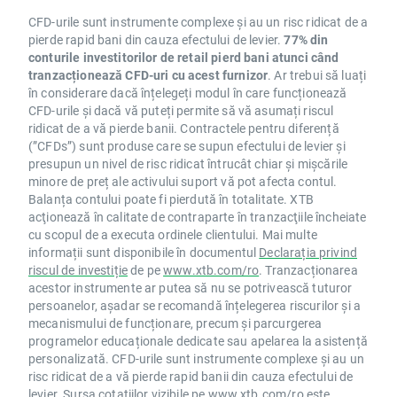
CFD-urile sunt instrumente complexe și au un risc ridicat de a
pierde rapid bani din cauza efectului de levier.
77% din
conturile investitorilor de retail pierd bani atunci când
tranzacționează CFD-uri cu acest furnizor
. Ar trebui să luați
în considerare dacă înțelegeți modul în care funcționează
CFD-urile și dacă vă puteți permite să vă asumați riscul
ridicat de a vă pierde banii. Contractele pentru diferență
(”CFDs”) sunt produse care se supun efectului de levier și
presupun un nivel de risc ridicat întrucât chiar și mișcările
minore de preț ale activului suport vă pot afecta contul.
Balanța contului poate fi pierdută în totalitate. XTB
acţionează în calitate de contraparte în tranzacţiile încheiate
cu scopul de a executa ordinele clientului. Mai multe
informații sunt disponibile în documentul
Declarația privind
riscul de investiție
de pe
www.xtb.com/ro
. Tranzacționarea
acestor instrumente ar putea să nu se potrivească tuturor
persoanelor, așadar se recomandă înțelegerea riscurilor și a
mecanismului de funcționare, precum și parcurgerea
programelor educaționale dedicate sau apelarea la asistență
personalizată. CFD-urile sunt instrumente complexe și au un
risc ridicat de a vă pierde rapid banii din cauza efectului de
levier. Sursa cotațiilor vizibile pe
www.xtb.com/ro
este