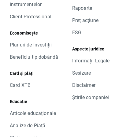
instrumentelor
Rapoarte
Client Professional
Preț acțiune
ESG
Economisește
Planuri de Investiții
Aspecte juridice
Beneficiu tip dobândă
Informații Legale
Sesizare
Card și plăți
Card XTB
Disclaimer
Știrile companiei
Educație
Articole educaționale
Analize de Piață