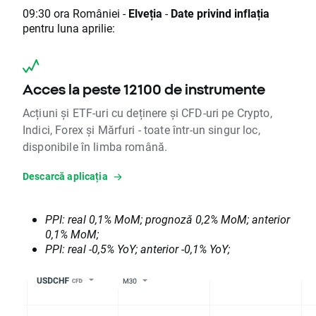
09:30 ora României -
Elveția
-
Date privind inflația
pentru luna aprilie:
Acces la peste 12100 de instrumente
Acțiuni și ETF-uri cu deținere și CFD-uri pe Crypto,
Indici, Forex și Mărfuri - toate într-un singur loc,
disponibile în limba română.
Descarcă aplicația
PPI: real 0,1% MoM; prognoză 0,2% MoM; anterior
0,1% MoM;
PPI: real -0,5% YoY; anterior -0,1% YoY;