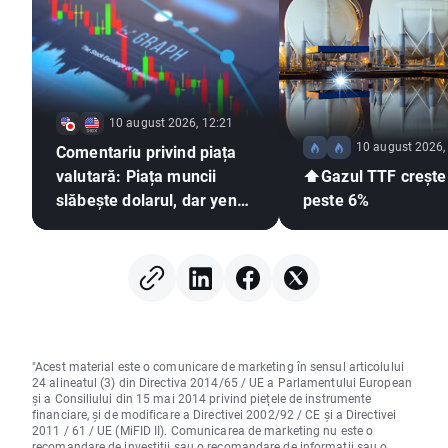
10 august 2026, 12:21
10 august 2026,
Comentariu privind piața
valutară: Piața muncii
⬆️Gazul TTF crește
slăbește dolarul, dar yenul
peste 6%
revine la tendința
descendentă
"Acest material este o comunicare de marketing în sensul articolului
24 alineatul (3) din Directiva 2014/65 / UE a Parlamentului European
și a Consiliului din 15 mai 2014 privind piețele de instrumente
financiare, și de modificare a Directivei 2002/92 / CE și a Directivei
2011 / 61 / UE (MiFID II). Comunicarea de marketing nu este o
recomandare de investiții sau o recomandare de informații sau o