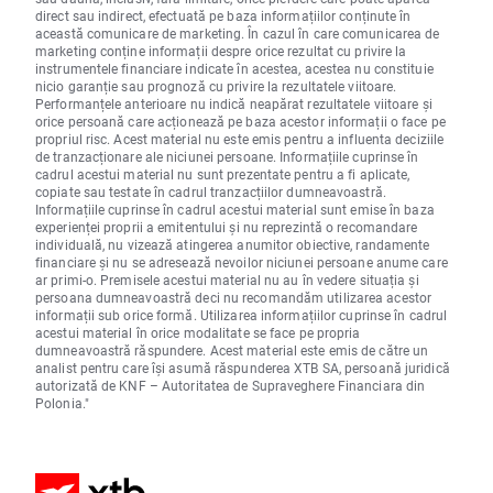
direct sau indirect, efectuată pe baza informațiilor conținute în
această comunicare de marketing. În cazul în care comunicarea de
marketing conține informații despre orice rezultat cu privire la
instrumentele financiare indicate în acestea, acestea nu constituie
nicio garanție sau prognoză cu privire la rezultatele viitoare.
Performanțele anterioare nu indică neapărat rezultatele viitoare și
orice persoană care acționează pe baza acestor informații o face pe
propriul risc. Acest material nu este emis pentru a influenta deciziile
de tranzacționare ale niciunei persoane. Informațiile cuprinse în
cadrul acestui material nu sunt prezentate pentru a fi aplicate,
copiate sau testate în cadrul tranzacțiilor dumneavoastră.
Informațiile cuprinse în cadrul acestui material sunt emise în baza
experienței proprii a emitentului și nu reprezintă o recomandare
individuală, nu vizează atingerea anumitor obiective, randamente
financiare și nu se adresează nevoilor niciunei persoane anume care
ar primi-o. Premisele acestui material nu au în vedere situația și
persoana dumneavoastră deci nu recomandăm utilizarea acestor
informații sub orice formă. Utilizarea informațiilor cuprinse în cadrul
acestui material în orice modalitate se face pe propria
dumneavoastră răspundere. Acest material este emis de către un
analist pentru care își asumă răspunderea XTB SA, persoană juridică
autorizată de KNF – Autoritatea de Supraveghere Financiara din
Polonia."