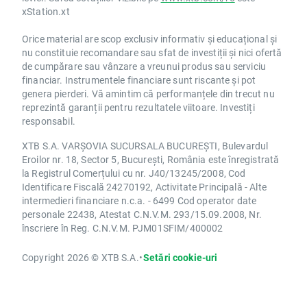
xStation.xt
Orice material are scop exclusiv informativ și educațional și
nu constituie recomandare sau sfat de investiții și nici ofertă
de cumpărare sau vânzare a vreunui produs sau serviciu
financiar. Instrumentele financiare sunt riscante și pot
genera pierderi. Vă amintim că performanțele din trecut nu
reprezintă garanții pentru rezultatele viitoare. Investiți
responsabil.
XTB S.A. VARȘOVIA SUCURSALA BUCUREȘTI, Bulevardul
Eroilor nr. 18, Sector 5, București, România este înregistrată
la Registrul Comerțului cu nr. J40/13245/2008, Cod
Identificare Fiscală 24270192, Activitate Principală - Alte
intermedieri financiare n.c.a. - 6499 Cod operator date
personale 22438, Atestat C.N.V.M. 293/15.09.2008, Nr.
înscriere în Reg. C.N.V.M. PJM01SFIM/400002
Copyright 2026 © XTB S.A.
•
Setări cookie-uri