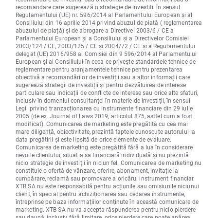
recomandare care sugerează o strategie de investiții în sensul
Regulamentului (UE) nr. 596/2014 al Parlamentului European și al
Consiliului din 16 aprilie 2014 privind abuzul de piață ( reglementarea
abuzului de piață) și de abrogare a Directivei 2003/6 / CE a
Parlamentului European și a Consiliului și a Directivelor Comisiei
2003/124 / CE, 2003/125 / CE și 2004/72 / CE și a Regulamentului
delegat (UE) 2016/958 al Comisiei din 9 596/2014 al Parlamentului
European și al Consiliului în ceea ce privește standardele tehnice de
reglementare pentru aranjamentele tehnice pentru prezentarea
obiectivă a recomandărilor de investiții sau a altor informații care
sugerează strategii de investiții și pentru dezvăluirea de interese
particulare sau indicații de conflicte de interese sau orice alte sfaturi,
inclusiv în domeniul consultanței în materie de investiții, în sensul
Legii privind tranzacționarea cu instrumente financiare din 29 iulie
2005 (de ex. Journal of Laws 2019, articolul 875, astfel cum a fost
modificat). Comunicarea de marketing este pregătită cu cea mai
mare diligență, obiectivitate, prezintă faptele cunoscute autorului la
data pregătirii și este lipsită de orice elemente de evaluare.
Comunicarea de marketing este pregătită fără a lua în considerare
nevoile clientului, situația sa financiară individuală și nu prezintă
nicio strategie de investiții în niciun fel. Comunicarea de marketing nu
constituie o ofertă de vânzare, oferire, abonament, invitație la
cumpărare, reclamă sau promovare a oricărui instrument financiar.
XTB SA nu este responsabilă pentru acțiunile sau omisiunile niciunui
client, în special pentru achiziționarea sau cedarea instrumente,
întreprinse pe baza informațiilor conținute în această comunicare de
marketing. XTB SA nu va accepta răspunderea pentru nicio pierdere
sau daună, inclusiv, fără limitare, orice pierdere care poate apărea