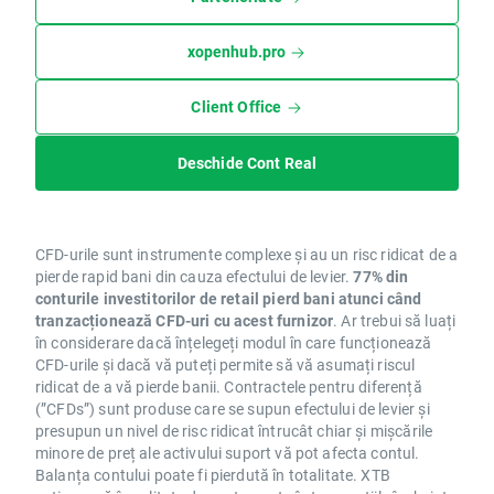
xopenhub.pro
Client Office
Deschide Cont Real
CFD-urile sunt instrumente complexe și au un risc ridicat de a
pierde rapid bani din cauza efectului de levier.
77% din
conturile investitorilor de retail pierd bani atunci când
tranzacționează CFD-uri cu acest furnizor
. Ar trebui să luați
în considerare dacă înțelegeți modul în care funcționează
CFD-urile și dacă vă puteți permite să vă asumați riscul
ridicat de a vă pierde banii. Contractele pentru diferență
(”CFDs”) sunt produse care se supun efectului de levier și
presupun un nivel de risc ridicat întrucât chiar și mișcările
minore de preț ale activului suport vă pot afecta contul.
Balanța contului poate fi pierdută în totalitate. XTB