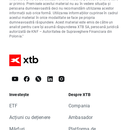
ar primi-o. Premisele acestui material nu au în vedere situația și
persoana dumneavoastră deci nu recomandăm utilizarea acestor
informații sub orice formă. Utilizarea informațiilor cuprinse în cadrul
acestui material în orice modalitate se face pe propria
dumneavoastră răspundere. Acest material este emis de către un
analist pentru care își asumă răspunderea XTB SA, persoană juridică
autorizată de KNF – Autoritatea de Supraveghere Financiara din
Polonia."
Investește
Despre XTB
ETF
Compania
Acțiuni cu dețienere
Ambasador
Mărfuri
Platforma de