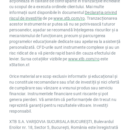
acţionează în calitate de contraparte în tranzacţiile încheiate
cu scopul de a executa ordinele clientului. Mai multe
informații sunt disponibile în documentul
Declarația privind
riscul de investiție
de pe
www.xtb.com/ro
. Tranzacționarea
acestor instrumente ar putea să nu se potrivească tuturor
persoanelor, așadar se recomandă înțelegerea riscurilor și a
mecanismului de funcționare, precum și parcurgerea
programelor educaționale dedicate sau apelarea la asistență
personalizată. CFD-urile sunt instrumente complexe și au un
risc ridicat de a vă pierde rapid banii din cauza efectului de
levier. Sursa cotațiilor vizibile pe
www.xtb.com/ro
este
xStation.xt
Orice material are scop exclusiv informativ și educațional și
nu constituie recomandare sau sfat de investiții și nici ofertă
de cumpărare sau vânzare a vreunui produs sau serviciu
financiar. Instrumentele financiare sunt riscante și pot
genera pierderi. Vă amintim că performanțele din trecut nu
reprezintă garanții pentru rezultatele viitoare. Investiți
responsabil.
XTB S.A. VARȘOVIA SUCURSALA BUCUREȘTI, Bulevardul
Eroilor nr. 18, Sector 5, București, România este înregistrată