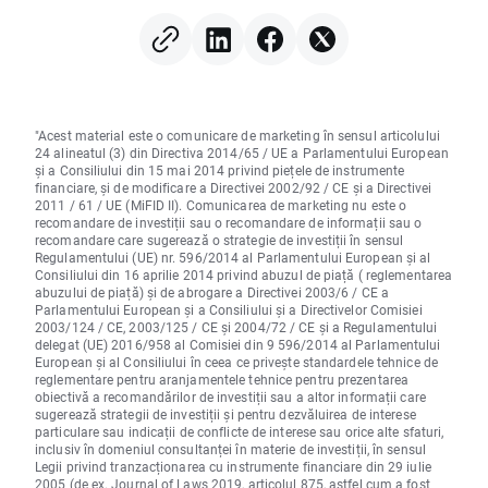
semiconductorilor rămâne
financiare, sectorul
în urmă 🚩 Western Digital
semiconductorilor s
în scădere cu 12%
sub presiune
"Acest material este o comunicare de marketing în sensul articolului
24 alineatul (3) din Directiva 2014/65 / UE a Parlamentului European
și a Consiliului din 15 mai 2014 privind piețele de instrumente
financiare, și de modificare a Directivei 2002/92 / CE și a Directivei
2011 / 61 / UE (MiFID II). Comunicarea de marketing nu este o
recomandare de investiții sau o recomandare de informații sau o
recomandare care sugerează o strategie de investiții în sensul
Regulamentului (UE) nr. 596/2014 al Parlamentului European și al
Consiliului din 16 aprilie 2014 privind abuzul de piață ( reglementarea
abuzului de piață) și de abrogare a Directivei 2003/6 / CE a
Parlamentului European și a Consiliului și a Directivelor Comisiei
2003/124 / CE, 2003/125 / CE și 2004/72 / CE și a Regulamentului
delegat (UE) 2016/958 al Comisiei din 9 596/2014 al Parlamentului
European și al Consiliului în ceea ce privește standardele tehnice de
reglementare pentru aranjamentele tehnice pentru prezentarea
obiectivă a recomandărilor de investiții sau a altor informații care
sugerează strategii de investiții și pentru dezvăluirea de interese
particulare sau indicații de conflicte de interese sau orice alte sfaturi,
inclusiv în domeniul consultanței în materie de investiții, în sensul
Legii privind tranzacționarea cu instrumente financiare din 29 iulie
2005 (de ex. Journal of Laws 2019, articolul 875, astfel cum a fost