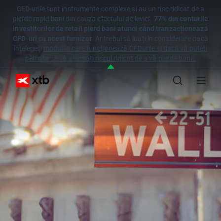
CFD-urile sunt instrumente complexe și au un risc ridicat de a
pierde rapid bani din cauza efectului de levier.
77% din conturile
investitorilor de retail pierd bani atunci când tranzacționează
CFD-uri cu acest furnizor
. Ar trebui să luați în considerare dacă
înțelegeți
modul în care funcționează CFDurile și dacă vă puteți
permite să vă asumați riscul ridicat de a vă pierde banii.