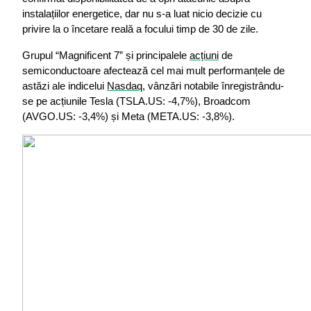
instalațiilor energetice, dar nu s-a luat nicio decizie cu 
privire la o încetare reală a focului timp de 30 de zile.
Grupul “Magnificent 7” și principalele 
acțiuni
 de 
semiconductoare afectează cel mai mult performanțele de 
astăzi ale indicelui 
Nasdaq
, vânzări notabile înregistrându-
se pe acțiunile Tesla (TSLA.US: -4,7%), Broadcom 
(AVGO.US: -3,4%) și Meta (META.US: -3,8%).