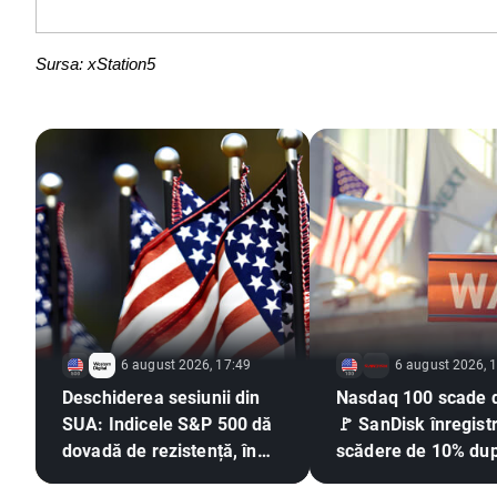
Sursa: xStation5
6 august 2026, 17:49
6 august 2026, 
Deschiderea sesiunii din
Nasdaq 100 scade 
SUA: Indicele S&P 500 dă
🚩 SanDisk înregist
dovadă de rezistență, în
scădere de 10% du
timp ce sectorul
publicarea rezultate