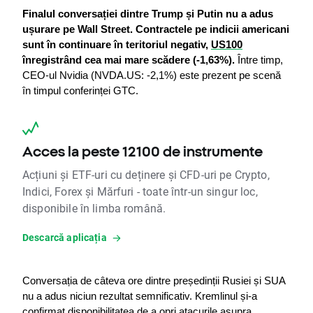
Finalul conversației dintre Trump și Putin nu a adus 
ușurare pe Wall Street.
Contractele pe indicii americani 
sunt în continuare în teritoriul negativ, 
US100
înregistrând cea mai mare scădere (-1,63%).
 Între timp, 
CEO-ul Nvidia (NVDA.US: -2,1%) este prezent pe scenă 
în timpul conferinței GTC.
Acces la peste 12100 de instrumente
Acțiuni și ETF-uri cu deținere și CFD-uri pe Crypto,
Indici, Forex și Mărfuri - toate într-un singur loc,
disponibile în limba română.
Descarcă aplicația
Conversația de câteva ore dintre președinții Rusiei și SUA 
nu a adus niciun rezultat semnificativ. Kremlinul și-a 
confirmat disponibilitatea de a opri atacurile asupra 