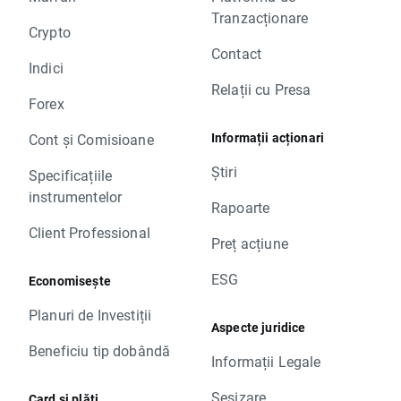
Tranzacționare
Crypto
Contact
Indici
Relații cu Presa
Forex
Informații acționari
Cont și Comisioane
Știri
Specificațiile
instrumentelor
Rapoarte
Client Professional
Preț acțiune
ESG
Economisește
Planuri de Investiții
Aspecte juridice
Beneficiu tip dobândă
Informații Legale
Sesizare
Card și plăți