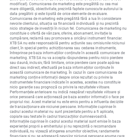
modificat). Comunicarea de marketing este pregătită cu cea mai
mare diligență, obiectivitate, prezintă faptele cunoscute autorului la
data pregătirii și este lipsită de orice elemente de evaluare.
Comunicarea de marketing este pregătită fără a lua în considerare
nevoile clientului, situația sa financiară individuală și nu prezintă
nicio strategie de investiții în niciun fel. Comunicarea de marketing nu
constituie o ofertă de vânzare, oferire, abonament, invitație la
cumpărare, reclamă sau promovare a oricărui instrument financiar.
XTB SA nu este responsabilă pentru acțiunile sau omisiunile niciunui
client, în special pentru achiziționarea sau cedarea instrumente,
întreprinse pe baza informațiilor conținute în această comunicare de
marketing. XTB SA nu va accepta răspunderea pentru nicio pierdere
sau daună, inclusiv, fără limitare, orice pierdere care poate apărea
direct sau indirect, efectuată pe baza informațiilor conținute în
această comunicare de marketing. În cazul în care comunicarea de
marketing conține informații despre orice rezultat cu privire la
instrumentele financiare indicate în acestea, acestea nu constituie
nicio garanție sau prognoză cu privire la rezultatele viitoare.
Performanțele anterioare nu indică neapărat rezultatele viitoare și
orice persoană care acționează pe baza acestor informații o face pe
propriul risc. Acest material nu este emis pentru a influenta deciziile
de tranzacționare ale niciunei persoane. Informațiile cuprinse în
cadrul acestui material nu sunt prezentate pentru a fi aplicate,
copiate sau testate în cadrul tranzacțiilor dumneavoastră.
Informațiile cuprinse în cadrul acestui material sunt emise în baza
experienței proprii a emitentului și nu reprezintă o recomandare
individuală, nu vizează atingerea anumitor obiective, randamente
financiare și nu se adresează nevoilor niciunei persoane anume care