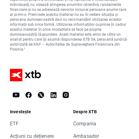
individuală, nu vizează atingerea anumitor obiective, randamente
financiare și nu se adresează nevoilor niciunei persoane anume care
ar primi-o. Premisele acestui material nu au în vedere situația și
persoana dumneavoastră deci nu recomandăm utilizarea acestor
informații sub orice formă. Utilizarea informațiilor cuprinse în cadrul
acestui material în orice modalitate se face pe propria
dumneavoastră răspundere. Acest material este emis de către un
analist pentru care își asumă răspunderea XTB SA, persoană juridică
autorizată de KNF – Autoritatea de Supraveghere Financiara din
Polonia."
Investește
Despre XTB
ETF
Compania
Acțiuni cu dețienere
Ambasador