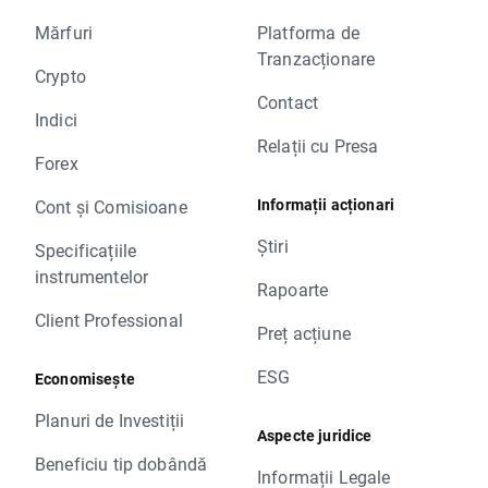
Mărfuri
Platforma de
Tranzacționare
Crypto
Contact
Indici
Relații cu Presa
Forex
Informații acționari
Cont și Comisioane
Știri
Specificațiile
instrumentelor
Rapoarte
Client Professional
Preț acțiune
ESG
Economisește
Planuri de Investiții
Aspecte juridice
Beneficiu tip dobândă
Informații Legale