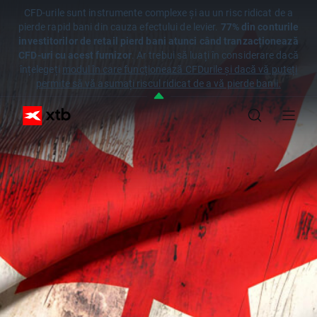
CFD-urile sunt instrumente complexe și au un risc ridicat de a
pierde rapid bani din cauza efectului de levier.
77% din conturile
investitorilor de retail pierd bani atunci când tranzacționează
CFD-uri cu acest furnizor
. Ar trebui să luați în considerare dacă
înțelegeți
modul în care funcționează CFDurile și dacă vă puteți
permite să vă asumați riscul ridicat de a vă pierde banii.