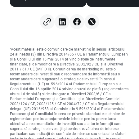
"Acest material este o comunicare de marketing în sensul articolului
24 alineatul (3) din Directiva 2014/65 / UE a Parlamentului European
și a Consiliului din 15 mai 2014 privind piețele de instrumente
financiare, și de modificare a Directivei 2002/92 / CE și a Directivei
2011 / 61 / UE (MiFID II). Comunicarea de marketing nu este o
recomandare de investiții sau o recomandare de informații sau o
recomandare care sugerează o strategie de investiții în sensul
Regulamentului (UE) nr. 596/2014 al Parlamentului European și al
Consiliului din 16 aprilie 2014 privind abuzul de piață ( reglementarea
abuzului de piață) și de abrogare a Directivei 2003/6 / CE a
Parlamentului European și a Consiliului și a Directivelor Comisiei
2003/124 / CE, 2003/125 / CE și 2004/72 / CE și a Regulamentului
delegat (UE) 2016/958 al Comisiei din 9 596/2014 al Parlamentului
European și al Consiliului în ceea ce privește standardele tehnice de
reglementare pentru aranjamentele tehnice pentru prezentarea
obiectivă a recomandărilor de investiții sau a altor informații care
sugerează strategii de investiții și pentru dezvăluirea de interese
particulare sau indicații de conflicte de interese sau orice alte sfaturi,
inclusiv în domeniul consultanței în materie de investiții, în sensul