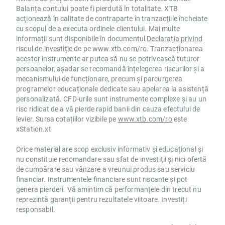
Balanța contului poate fi pierdută în totalitate. XTB
acţionează în calitate de contraparte în tranzacţiile încheiate
cu scopul de a executa ordinele clientului. Mai multe
informații sunt disponibile în documentul
Declarația privind
riscul de investiție
de pe
www.xtb.com/ro
. Tranzacționarea
acestor instrumente ar putea să nu se potrivească tuturor
persoanelor, așadar se recomandă înțelegerea riscurilor și a
mecanismului de funcționare, precum și parcurgerea
programelor educaționale dedicate sau apelarea la asistență
personalizată. CFD-urile sunt instrumente complexe și au un
risc ridicat de a vă pierde rapid banii din cauza efectului de
levier. Sursa cotațiilor vizibile pe
www.xtb.com/ro
este
xStation.xt
Orice material are scop exclusiv informativ și educațional și
nu constituie recomandare sau sfat de investiții și nici ofertă
de cumpărare sau vânzare a vreunui produs sau serviciu
financiar. Instrumentele financiare sunt riscante și pot
genera pierderi. Vă amintim că performanțele din trecut nu
reprezintă garanții pentru rezultatele viitoare. Investiți
responsabil.