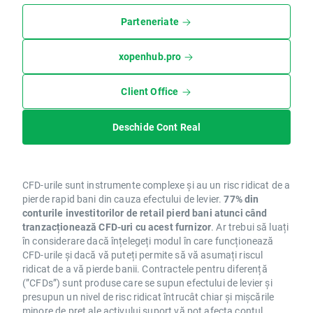
Parteneriate
xopenhub.pro
Client Office
Deschide Cont Real
CFD-urile sunt instrumente complexe și au un risc ridicat de a
pierde rapid bani din cauza efectului de levier.
77% din
conturile investitorilor de retail pierd bani atunci când
tranzacționează CFD-uri cu acest furnizor
. Ar trebui să luați
în considerare dacă înțelegeți modul în care funcționează
CFD-urile și dacă vă puteți permite să vă asumați riscul
ridicat de a vă pierde banii. Contractele pentru diferență
(”CFDs”) sunt produse care se supun efectului de levier și
presupun un nivel de risc ridicat întrucât chiar și mișcările
minore de preț ale activului suport vă pot afecta contul.