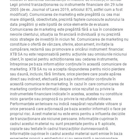
Legii privind tranzacționarea cu instrumente financiare din 29 iulie
2005 (de ex. Journal of Laws 2019, articolul 875, astfel cum a fost
modificat). Comunicarea de marketing este pregătită cu cea mai
mare diligență, obiectivitate, prezintă faptele cunoscute autorului la
data pregătirii și este lipsită de orice elemente de evaluare.
Comunicarea de marketing este pregătită fără a lua în considerare
nevoile clientului, situația sa financiară individuală și nu prezintă
nicio strategie de investiții în niciun fel. Comunicarea de marketing nu
constituie o ofertă de vânzare, oferire, abonament, invitație la
cumpărare, reclamă sau promovare a oricărui instrument financiar.
XTB SA nu este responsabilă pentru acțiunile sau omisiunile niciunui
client, în special pentru achiziționarea sau cedarea instrumente,
întreprinse pe baza informațiilor conținute în această comunicare de
marketing. XTB SA nu va accepta răspunderea pentru nicio pierdere
sau daună, inclusiv, fără limitare, orice pierdere care poate apărea
direct sau indirect, efectuată pe baza informațiilor conținute în
această comunicare de marketing. În cazul în care comunicarea de
marketing conține informații despre orice rezultat cu privire la
instrumentele financiare indicate în acestea, acestea nu constituie
nicio garanție sau prognoză cu privire la rezultatele viitoare.
Performanțele anterioare nu indică neapărat rezultatele viitoare și
orice persoană care acționează pe baza acestor informații o face pe
propriul risc. Acest material nu este emis pentru a influenta deciziile
de tranzacționare ale niciunei persoane. Informațiile cuprinse în
cadrul acestui material nu sunt prezentate pentru a fi aplicate,
copiate sau testate în cadrul tranzacțiilor dumneavoastră.
Informațiile cuprinse în cadrul acestui material sunt emise în baza
experienței proprii a emitentului și nu reprezintă o recomandare