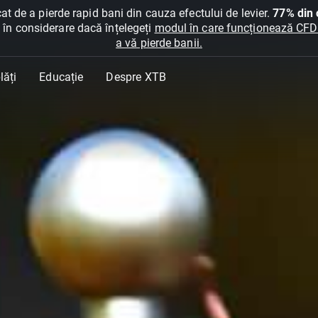
at de a pierde rapid bani din cauza efectului de levier.
77% din c
ți în considerare dacă înțelegeți
modul în care funcționează CFDur
a vă pierde banii.
lăți
Educație
Despre XTB