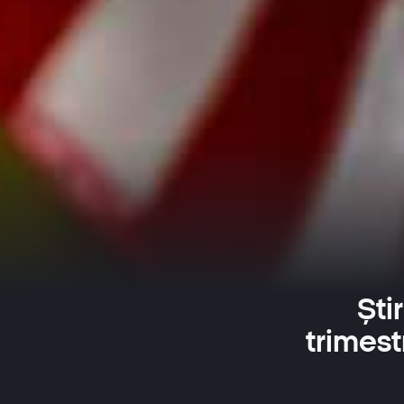
Ști
trimestr