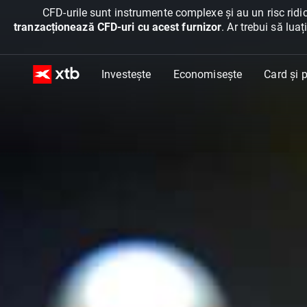
CFD-urile sunt instrumente complexe și au un risc ridic
tranzacționează CFD-uri cu acest furnizor
. Ar trebui să lua
Investește
Economisește
Card și p