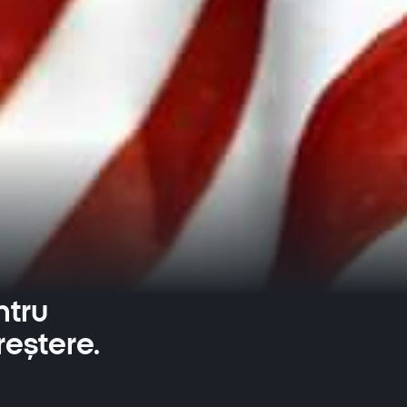
ntru
creștere.