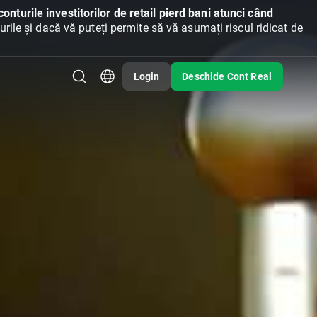
onturile investitorilor de retail pierd bani atunci când
ile și dacă vă puteți permite să vă asumați riscul ridicat de
Login
Deschide Cont Real