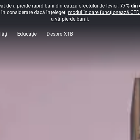
at de a pierde rapid bani din cauza efectului de levier.
77% din c
ți în considerare dacă înțelegeți
modul în care funcționează CFDur
a vă pierde banii.
lăți
Educație
Despre XTB