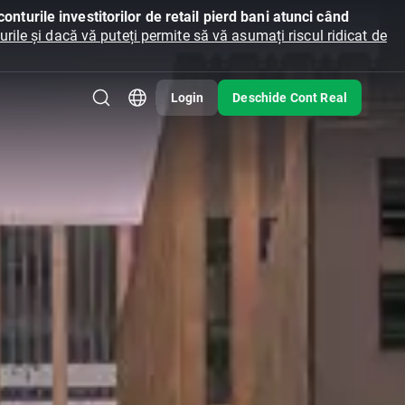
onturile investitorilor de retail pierd bani atunci când
ile și dacă vă puteți permite să vă asumați riscul ridicat de
Login
Deschide Cont Real