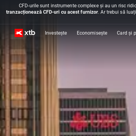
CFD-urile sunt instrumente complexe și au un risc ridic
tranzacționează CFD-uri cu acest furnizor
. Ar trebui să lua
Investește
Economisește
Card și p