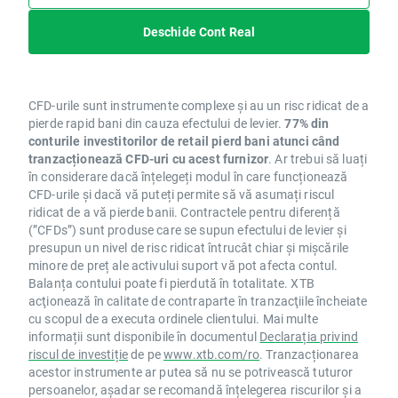
Deschide Cont Real
CFD-urile sunt instrumente complexe și au un risc ridicat de a
pierde rapid bani din cauza efectului de levier.
77% din
conturile investitorilor de retail pierd bani atunci când
tranzacționează CFD-uri cu acest furnizor
. Ar trebui să luați
în considerare dacă înțelegeți modul în care funcționează
CFD-urile și dacă vă puteți permite să vă asumați riscul
ridicat de a vă pierde banii. Contractele pentru diferență
(”CFDs”) sunt produse care se supun efectului de levier și
presupun un nivel de risc ridicat întrucât chiar și mișcările
minore de preț ale activului suport vă pot afecta contul.
Balanța contului poate fi pierdută în totalitate. XTB
acţionează în calitate de contraparte în tranzacţiile încheiate
cu scopul de a executa ordinele clientului. Mai multe
informații sunt disponibile în documentul
Declarația privind
riscul de investiție
de pe
www.xtb.com/ro
. Tranzacționarea
acestor instrumente ar putea să nu se potrivească tuturor
persoanelor, așadar se recomandă înțelegerea riscurilor și a