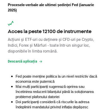
Procesele-verbale ale ultimei ședinței Fed (ianuarie 
2025)
Acces la peste 12100 de instrumente
Acțiuni și ETF-uri cu deținere și CFD-uri pe Crypto,
Indici, Forex și Mărfuri - toate într-un singur loc,
disponibile în limba română.
Descarcă aplicația
Fed poate menține politica la un nivel restrictiv dacă 
economia este puternică
Mai mulți participanți sugerează oprirea sau 
încetinirea reducerii bilanțului până la soluționarea 
problemei plafonului datoriei
Doi participanți consideră că riscurile la adresa 
îndeplinirii mandatului privind inflația depășesc 