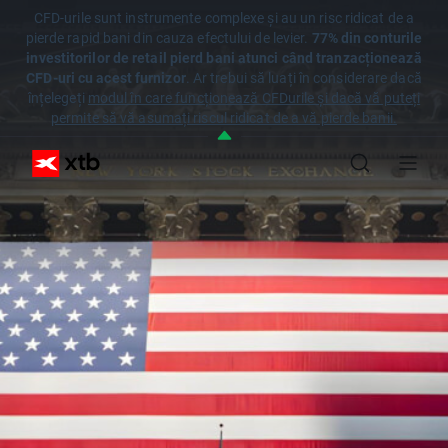
CFD-urile sunt instrumente complexe și au un risc ridicat de a
pierde rapid bani din cauza efectului de levier.
77% din conturile
investitorilor de retail pierd bani atunci când tranzacționează
CFD-uri cu acest furnizor
. Ar trebui să luați în considerare dacă
înțelegeți
modul în care funcționează CFDurile și dacă vă puteți
permite să vă asumați riscul ridicat de a vă pierde banii.