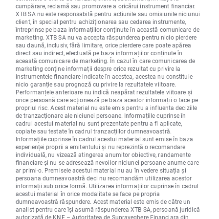
cumpărare, reclamă sau promovare a oricărui instrument financiar.
XTB SA nu este responsabilă pentru acțiunile sau omisiunile niciunui
client, în special pentru achiziționarea sau cedarea instrumente,
întreprinse pe baza informațiilor conținute în această comunicare de
marketing. XTB SA nu va accepta răspunderea pentru nicio pierdere
sau daună, inclusiv, fără limitare, orice pierdere care poate apărea
direct sau indirect, efectuată pe baza informațiilor conținute în
această comunicare de marketing. În cazul în care comunicarea de
marketing conține informații despre orice rezultat cu privire la
instrumentele financiare indicate în acestea, acestea nu constituie
nicio garanție sau prognoză cu privire la rezultatele viitoare.
Performanțele anterioare nu indică neapărat rezultatele viitoare și
orice persoană care acționează pe baza acestor informații o face pe
propriul risc. Acest material nu este emis pentru a influenta deciziile
de tranzacționare ale niciunei persoane. Informațiile cuprinse în
cadrul acestui material nu sunt prezentate pentru a fi aplicate,
copiate sau testate în cadrul tranzacțiilor dumneavoastră.
Informațiile cuprinse în cadrul acestui material sunt emise în baza
experienței proprii a emitentului și nu reprezintă o recomandare
individuală, nu vizează atingerea anumitor obiective, randamente
financiare și nu se adresează nevoilor niciunei persoane anume care
ar primi-o. Premisele acestui material nu au în vedere situația și
persoana dumneavoastră deci nu recomandăm utilizarea acestor
informații sub orice formă. Utilizarea informațiilor cuprinse în cadrul
acestui material în orice modalitate se face pe propria
dumneavoastră răspundere. Acest material este emis de către un
analist pentru care își asumă răspunderea XTB SA, persoană juridică
autorizată de KNF – Autoritatea de Supraveghere Financiara din