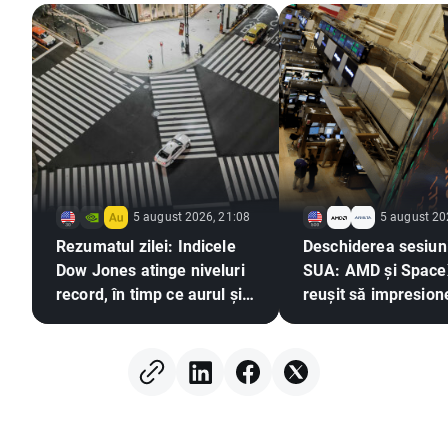
5 august 2026, 21:08
5 august 20
Rezumatul zilei: Indicele
Deschiderea sesiuni
Dow Jones atinge niveluri
SUA: AMD și Space
record, în timp ce aurul și
reușit să impresion
argintul înregistrează
dar piața în ansamb
creșteri pe fondul
rămâne rezistentă
speranțelor privind un
acord între SUA și Iran