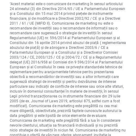
"Acest material este o comunicare de marketing în sensul articolului
24 alineatul (3) din Directiva 2014/65 / UE a Parlamentului European
și a Consiliului din 15 mai 2014 privind piețele de instrumente
financiare, și de modificare a Directivei 2002/92 / CE și a Directivei
2011 / 61 / UE (MiFID II). Comunicarea de marketing nu este o
recomandare de investiții sau o recomandare de informații sau o
recomandare care sugerează o strategie de investiții în sensul
Regulamentului (UE) nr. 596/2014 al Parlamentului European și al
Consiliului din 16 aprilie 2014 privind abuzul de piață ( reglementarea
abuzului de piață) și de abrogare a Directivei 2003/6 / CE a
Parlamentului European și a Consiliului și a Directivelor Comisiei
2003/124 / CE, 2003/125 / CE și 2004/72 / CE și a Regulamentului
delegat (UE) 2016/958 al Comisiei din 9 596/2014 al Parlamentului
European și al Consiliului în ceea ce privește standardele tehnice de
reglementare pentru aranjamentele tehnice pentru prezentarea
obiectivă a recomandărilor de investiții sau a altor informații care
sugerează strategii de investiții și pentru dezvăluirea de interese
particulare sau indicații de conflicte de interese sau orice alte sfaturi,
inclusiv în domeniul consultanței în materie de investiții, în sensul
Legii privind tranzacționarea cu instrumente financiare din 29 iulie
2005 (de ex. Journal of Laws 2019, articolul 875, astfel cum a fost
modificat). Comunicarea de marketing este pregătită cu cea mai
mare diligență, obiectivitate, prezintă faptele cunoscute autorului la
data pregătirii și este lipsită de orice elemente de evaluare.
Comunicarea de marketing este pregătită fără a lua în considerare
nevoile clientului, situația sa financiară individuală și nu prezintă
nicio strategie de investiții în niciun fel. Comunicarea de marketing nu
constituie o ofertă de vânzare, oferire, abonament, invitație la