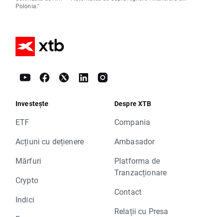
Polonia."
Investește
Despre XTB
ETF
Compania
Acțiuni cu dețienere
Ambasador
Mărfuri
Platforma de
Tranzacționare
Crypto
Contact
Indici
Relații cu Presa