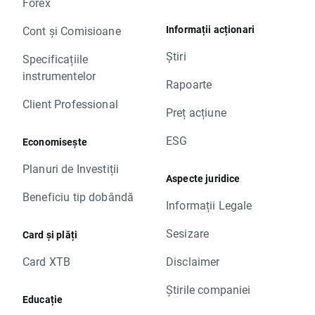
Forex
Informații acționari
Cont și Comisioane
Știri
Specificațiile
instrumentelor
Rapoarte
Client Professional
Preț acțiune
ESG
Economisește
Planuri de Investiții
Aspecte juridice
Beneficiu tip dobândă
Informații Legale
Sesizare
Card și plăți
Card XTB
Disclaimer
Știrile companiei
Educație