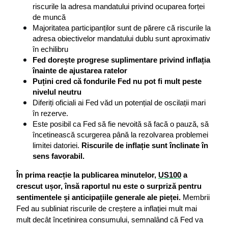
riscurile la adresa mandatului privind ocuparea forței 
de muncă
Majoritatea participanților sunt de părere că riscurile la 
adresa obiectivelor mandatului dublu sunt aproximativ 
în echilibru
Fed dorește progrese suplimentare privind inflația 
înainte de ajustarea ratelor
Puțini cred că fondurile Fed nu pot fi mult peste 
nivelul neutru
Diferiți oficiali ai Fed văd un potențial de oscilații mari 
în rezerve.
Este posibil ca Fed să fie nevoită să facă o pauză, să 
încetinească scurgerea până la rezolvarea problemei 
limitei datoriei. 
Riscurile de inflație sunt înclinate în 
sens favorabil.
În prima reacție la publicarea minutelor, 
US100
 a 
crescut ușor, însă raportul nu este o surpriză pentru 
sentimentele și anticipațiile generale ale pieței.
 Membrii 
Fed au subliniat riscurile de creștere a inflației mult mai 
mult decât încetinirea consumului, semnalând că Fed va 