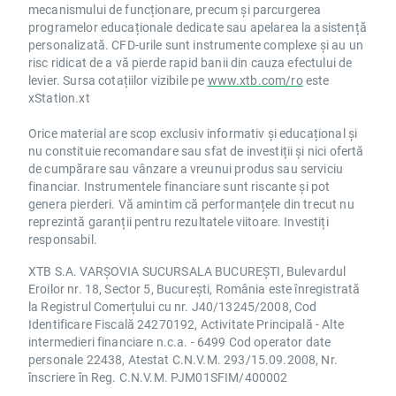
mecanismului de funcționare, precum și parcurgerea
programelor educaționale dedicate sau apelarea la asistență
personalizată. CFD-urile sunt instrumente complexe și au un
risc ridicat de a vă pierde rapid banii din cauza efectului de
levier. Sursa cotațiilor vizibile pe
www.xtb.com/ro
este
xStation.xt
Orice material are scop exclusiv informativ și educațional și
nu constituie recomandare sau sfat de investiții și nici ofertă
de cumpărare sau vânzare a vreunui produs sau serviciu
financiar. Instrumentele financiare sunt riscante și pot
genera pierderi. Vă amintim că performanțele din trecut nu
reprezintă garanții pentru rezultatele viitoare. Investiți
responsabil.
XTB S.A. VARȘOVIA SUCURSALA BUCUREȘTI, Bulevardul
Eroilor nr. 18, Sector 5, București, România este înregistrată
la Registrul Comerțului cu nr. J40/13245/2008, Cod
Identificare Fiscală 24270192, Activitate Principală - Alte
intermedieri financiare n.c.a. - 6499 Cod operator date
personale 22438, Atestat C.N.V.M. 293/15.09.2008, Nr.
înscriere în Reg. C.N.V.M. PJM01SFIM/400002