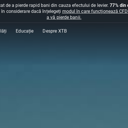
at de a pierde rapid bani din cauza efectului de levier.
77% din c
ți în considerare dacă înțelegeți
modul în care funcționează CFDur
a vă pierde banii.
lăți
Educație
Despre XTB