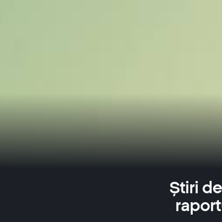
Știri d
raport