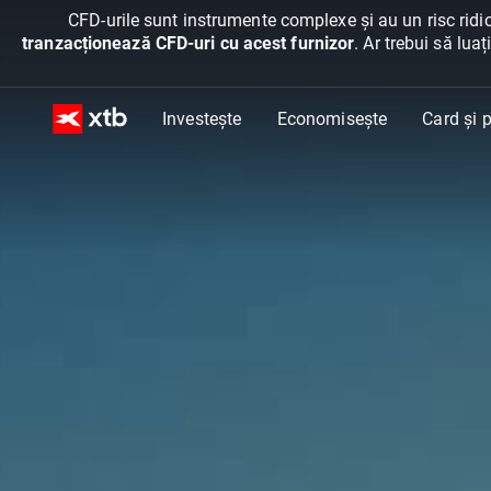
CFD-urile sunt instrumente complexe și au un risc ridic
tranzacționează CFD-uri cu acest furnizor
. Ar trebui să lua
Investește
Economisește
Card și p