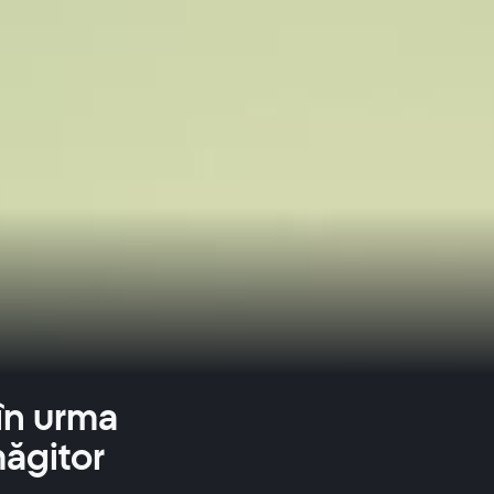
 în urma
măgitor