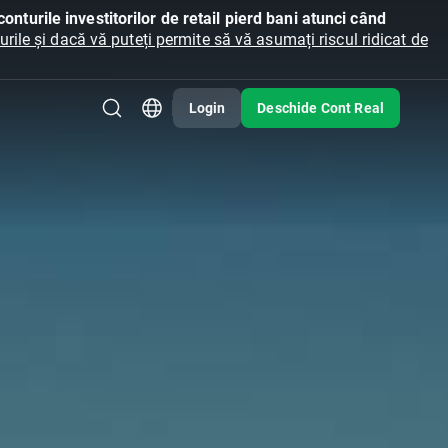
onturile investitorilor de retail pierd bani atunci când
ile și dacă vă puteți permite să vă asumați riscul ridicat de
Login
Deschide Cont Real