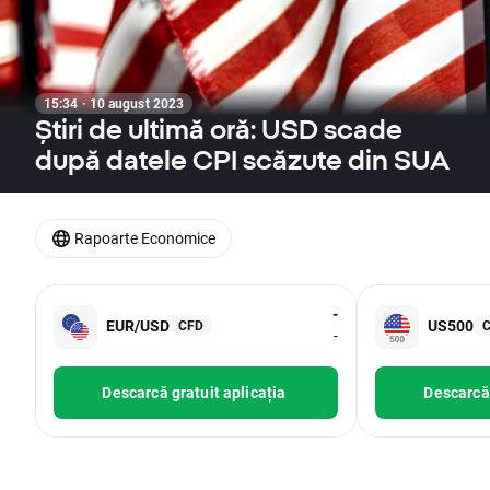
15:34 · 10 august 2023
Știri de ultimă oră: USD scade
după datele CPI scăzute din SUA
Rapoarte Economice
-
EUR/USD
US500
CFD
-
Descarcă gratuit aplicația
Descarcă 