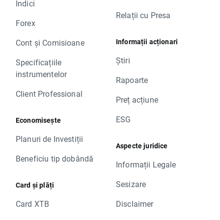
Indici
Relații cu Presa
Forex
Informații acționari
Cont și Comisioane
Știri
Specificațiile
instrumentelor
Rapoarte
Client Professional
Preț acțiune
ESG
Economisește
Planuri de Investiții
Aspecte juridice
Beneficiu tip dobândă
Informații Legale
Sesizare
Card și plăți
Card XTB
Disclaimer