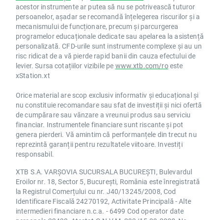
acestor instrumente ar putea să nu se potrivească tuturor
persoanelor, așadar se recomandă înțelegerea riscurilor și a
mecanismului de funcționare, precum și parcurgerea
programelor educaționale dedicate sau apelarea la asistență
personalizată. CFD-urile sunt instrumente complexe și au un
risc ridicat de a vă pierde rapid banii din cauza efectului de
levier. Sursa cotațiilor vizibile pe
www.xtb.com/ro
este
xStation.xt
Orice material are scop exclusiv informativ și educațional și
nu constituie recomandare sau sfat de investiții și nici ofertă
de cumpărare sau vânzare a vreunui produs sau serviciu
financiar. Instrumentele financiare sunt riscante și pot
genera pierderi. Vă amintim că performanțele din trecut nu
reprezintă garanții pentru rezultatele viitoare. Investiți
responsabil.
XTB S.A. VARȘOVIA SUCURSALA BUCUREȘTI, Bulevardul
Eroilor nr. 18, Sector 5, București, România este înregistrată
la Registrul Comerțului cu nr. J40/13245/2008, Cod
Identificare Fiscală 24270192, Activitate Principală - Alte
intermedieri financiare n.c.a. - 6499 Cod operator date