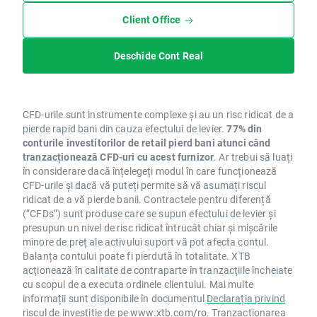
Client Office
Deschide Cont Real
CFD-urile sunt instrumente complexe și au un risc ridicat de a
pierde rapid bani din cauza efectului de levier.
77% din
conturile investitorilor de retail pierd bani atunci când
tranzacționează CFD-uri cu acest furnizor
. Ar trebui să luați
în considerare dacă înțelegeți modul în care funcționează
CFD-urile și dacă vă puteți permite să vă asumați riscul
ridicat de a vă pierde banii. Contractele pentru diferență
(”CFDs”) sunt produse care se supun efectului de levier și
presupun un nivel de risc ridicat întrucât chiar și mișcările
minore de preț ale activului suport vă pot afecta contul.
Balanța contului poate fi pierdută în totalitate. XTB
acţionează în calitate de contraparte în tranzacţiile încheiate
cu scopul de a executa ordinele clientului. Mai multe
informații sunt disponibile în documentul
Declarația privind
riscul de investiție
de pe
www.xtb.com/ro
. Tranzacționarea