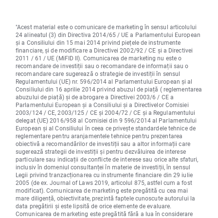
"Acest material este o comunicare de marketing în sensul articolului
24 alineatul (3) din Directiva 2014/65 / UE a Parlamentului European
și a Consiliului din 15 mai 2014 privind piețele de instrumente
financiare, și de modificare a Directivei 2002/92 / CE și a Directivei
2011 / 61 / UE (MiFID II). Comunicarea de marketing nu este o
recomandare de investiții sau o recomandare de informații sau o
recomandare care sugerează o strategie de investiții în sensul
Regulamentului (UE) nr. 596/2014 al Parlamentului European și al
Consiliului din 16 aprilie 2014 privind abuzul de piață ( reglementarea
abuzului de piață) și de abrogare a Directivei 2003/6 / CE a
Parlamentului European și a Consiliului și a Directivelor Comisiei
2003/124 / CE, 2003/125 / CE și 2004/72 / CE și a Regulamentului
delegat (UE) 2016/958 al Comisiei din 9 596/2014 al Parlamentului
European și al Consiliului în ceea ce privește standardele tehnice de
reglementare pentru aranjamentele tehnice pentru prezentarea
obiectivă a recomandărilor de investiții sau a altor informații care
sugerează strategii de investiții și pentru dezvăluirea de interese
particulare sau indicații de conflicte de interese sau orice alte sfaturi,
inclusiv în domeniul consultanței în materie de investiții, în sensul
Legii privind tranzacționarea cu instrumente financiare din 29 iulie
2005 (de ex. Journal of Laws 2019, articolul 875, astfel cum a fost
modificat). Comunicarea de marketing este pregătită cu cea mai
mare diligență, obiectivitate, prezintă faptele cunoscute autorului la
data pregătirii și este lipsită de orice elemente de evaluare.
Comunicarea de marketing este pregătită fără a lua în considerare