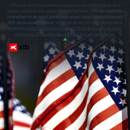
CFD-urile sunt instrumente complexe și au un risc ridicat de a
pierde rapid bani din cauza efectului de levier.
77% din conturile
investitorilor de retail pierd bani atunci când tranzacționează
CFD-uri cu acest furnizor
. Ar trebui să luați în considerare dacă
înțelegeți
modul în care funcționează CFDurile și dacă vă puteți
permite să vă asumați riscul ridicat de a vă pierde banii.