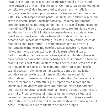
nevoile clientului, situația sa financiară individuală și nu prezintă
nicio strategie de investiții în niciun fel. Comunicarea de marketing nu
constituie o ofertă de vânzare, oferire, abonament, invitație la
cumpărare, reclamă sau promovare a oricărui instrument financiar.
XTB SA nu este responsabilă pentru acțiunile sau omisiunile niciunui
client, în special pentru achiziționarea sau cedarea instrumente,
întreprinse pe baza informațiilor conținute în această comunicare de
marketing. XTB SA nu va accepta răspunderea pentru nicio pierdere
sau daună, inclusiv, fără limitare, orice pierdere care poate apărea
direct sau indirect, efectuată pe baza informațiilor conținute în
această comunicare de marketing. În cazul în care comunicarea de
marketing conține informații despre orice rezultat cu privire la
instrumentele financiare indicate în acestea, acestea nu constituie
nicio garanție sau prognoză cu privire la rezultatele viitoare.
Performanțele anterioare nu indică neapărat rezultatele viitoare și
orice persoană care acționează pe baza acestor informații o face pe
propriul risc. Acest material nu este emis pentru a influenta deciziile
de tranzacționare ale niciunei persoane. Informațiile cuprinse în
cadrul acestui material nu sunt prezentate pentru a fi aplicate,
copiate sau testate în cadrul tranzacțiilor dumneavoastră.
Informațiile cuprinse în cadrul acestui material sunt emise în baza
experienței proprii a emitentului și nu reprezintă o recomandare
individuală, nu vizează atingerea anumitor obiective, randamente
financiare și nu se adresează nevoilor niciunei persoane anume care
ar primi-o. Premisele acestui material nu au în vedere situația și
persoana dumneavoastră deci nu recomandăm utilizarea acestor
informații sub orice formă. Utilizarea informațiilor cuprinse în cadrul
acestui material în orice modalitate se face pe propria