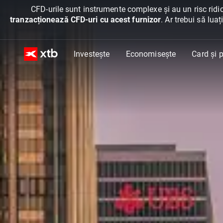
CFD-urile sunt instrumente complexe și au un risc ridic
tranzacționează CFD-uri cu acest furnizor
. Ar trebui să lua
Investește
Economisește
Card și p