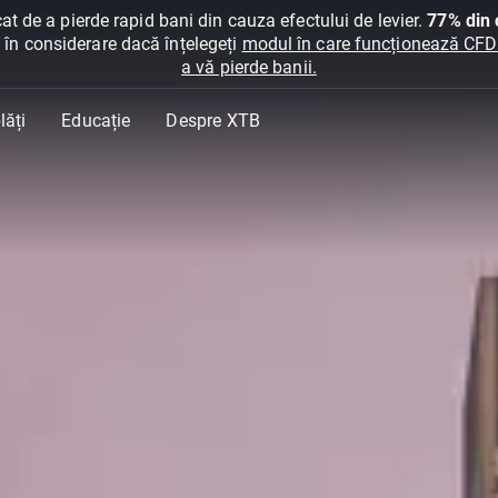
at de a pierde rapid bani din cauza efectului de levier.
77% din c
ți în considerare dacă înțelegeți
modul în care funcționează CFDur
a vă pierde banii.
lăți
Educație
Despre XTB