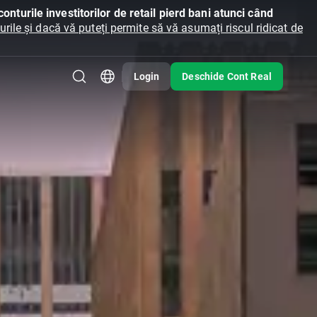
onturile investitorilor de retail pierd bani atunci când
ile și dacă vă puteți permite să vă asumați riscul ridicat de
Login
Deschide Cont Real