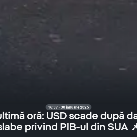
16:37 · 30 ianuarie 2025
 ultimă oră: USD scade după d
slabe privind PIB-ul din SUA 