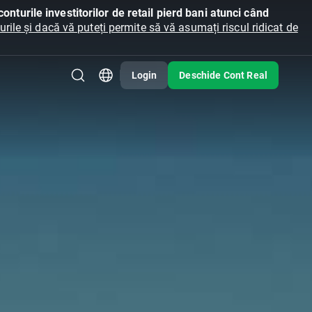
onturile investitorilor de retail pierd bani atunci când
ile și dacă vă puteți permite să vă asumați riscul ridicat de
Login
Deschide Cont Real