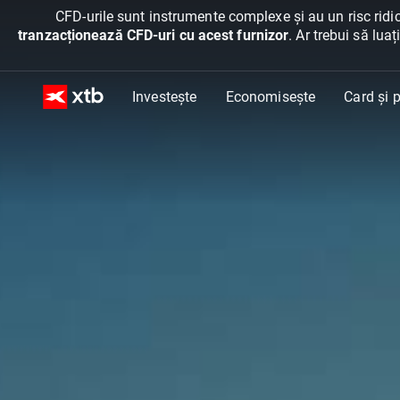
CFD-urile sunt instrumente complexe și au un risc ridic
tranzacționează CFD-uri cu acest furnizor
. Ar trebui să lua
Investește
Economisește
Card și p