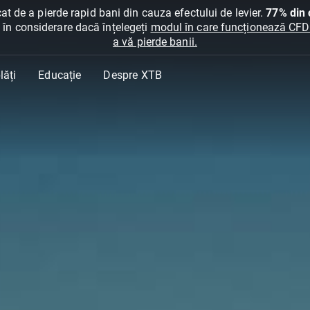
at de a pierde rapid bani din cauza efectului de levier.
77% din c
ți în considerare dacă înțelegeți
modul în care funcționează CFDur
a vă pierde banii.
lăți
Educație
Despre XTB