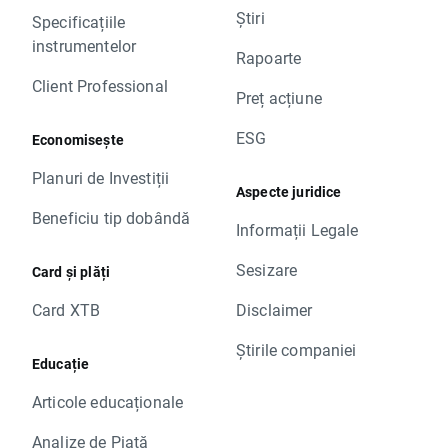
Știri
Specificațiile
instrumentelor
Rapoarte
Client Professional
Preț acțiune
ESG
Economisește
Planuri de Investiții
Aspecte juridice
Beneficiu tip dobândă
Informații Legale
Sesizare
Card și plăți
Card XTB
Disclaimer
Știrile companiei
Educație
Articole educaționale
Analize de Piață