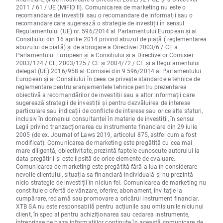
2011 / 61 / UE (MiFID II). Comunicarea de marketing nu este o
recomandare de investiții sau o recomandare de informații sau o
recomandare care sugerează o strategie de investiții în sensul
Regulamentului (UE) nr. 596/2014 al Parlamentului European și al
Consiliului din 16 aprilie 2014 privind abuzul de piață ( reglementarea
abuzului de piață) și de abrogare a Directivei 2003/6 / CE a
Parlamentului European și a Consiliului și a Directivelor Comisiei
2003/124 / CE, 2003/125 / CE și 2004/72 / CE și a Regulamentului
delegat (UE) 2016/958 al Comisiei din 9 596/2014 al Parlamentului
European și al Consiliului în ceea ce privește standardele tehnice de
reglementare pentru aranjamentele tehnice pentru prezentarea
obiectivă a recomandărilor de investiții sau a altor informații care
sugerează strategii de investiții și pentru dezvăluirea de interese
particulare sau indicații de conflicte de interese sau orice alte sfaturi,
inclusiv în domeniul consultanței în materie de investiții, în sensul
Legii privind tranzacționarea cu instrumente financiare din 29 iulie
2005 (de ex. Journal of Laws 2019, articolul 875, astfel cum a fost
modificat). Comunicarea de marketing este pregătită cu cea mai
mare diligență, obiectivitate, prezintă faptele cunoscute autorului la
data pregătirii și este lipsită de orice elemente de evaluare.
Comunicarea de marketing este pregătită fără a lua în considerare
nevoile clientului, situația sa financiară individuală și nu prezintă
nicio strategie de investiții în niciun fel. Comunicarea de marketing nu
constituie o ofertă de vânzare, oferire, abonament, invitație la
cumpărare, reclamă sau promovare a oricărui instrument financiar.
XTB SA nu este responsabilă pentru acțiunile sau omisiunile niciunui
client, în special pentru achiziționarea sau cedarea instrumente,
întreprinse pe baza informațiilor conținute în această comunicare de