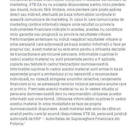
marketing. XTB SA nu va accepta răspunderea pentru nicio pierdere
sau daună, inclusiv, fără limitare, orice pierdere care poate apărea
direct sau indirect, efectuată pe baza informațiilor conținute în
această comunicare de marketing. În cazul în care comunicarea de
marketing conține informații despre orice rezultat cu privire la
instrumentele financiare indicate în acestea, acestea nu constituie
nicio garanție sau prognoză cu privire la rezultatele viitoare.
Performanțele anterioare nu indică neapărat rezultatele viitoare și
orice persoană care acționează pe baza acestor informații o face pe
propriul risc. Acest material nu este emis pentru a influenta deciziile
de tranzacționare ale niciunei persoane. Informațiile cuprinse în
cadrul acestui material nu sunt prezentate pentru a fi aplicate,
copiate sau testate în cadrul tranzacțiilor dumneavoastră.
Informațiile cuprinse în cadrul acestui material sunt emise în baza
experienței proprii a emitentului și nu reprezintă o recomandare
individuală, nu vizează atingerea anumitor obiective, randamente
financiare și nu se adresează nevoilor niciunei persoane anume care
ar primi-o. Premisele acestui material nu au în vedere situația și
persoana dumneavoastră deci nu recomandăm utilizarea acestor
informații sub orice formă. Utilizarea informațiilor cuprinse în cadrul
acestui material în orice modalitate se face pe propria
dumneavoastră răspundere. Acest material este emis de către un
analist pentru care își asumă răspunderea XTB SA, persoană juridică
autorizată de KNF – Autoritatea de Supraveghere Financiara din
Polonia."