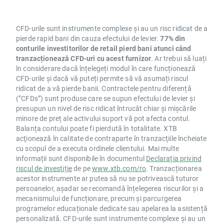
CFD-urile sunt instrumente complexe și au un risc ridicat de a
pierde rapid bani din cauza efectului de levier.
77% din
conturile investitorilor de retail pierd bani atunci când
tranzacționează CFD-uri cu acest furnizor
. Ar trebui să luați
în considerare dacă înțelegeți modul în care funcționează
CFD-urile și dacă vă puteți permite să vă asumați riscul
ridicat de a vă pierde banii. Contractele pentru diferență
(”CFDs”) sunt produse care se supun efectului de levier și
presupun un nivel de risc ridicat întrucât chiar și mișcările
minore de preț ale activului suport vă pot afecta contul.
Balanța contului poate fi pierdută în totalitate. XTB
acţionează în calitate de contraparte în tranzacţiile încheiate
cu scopul de a executa ordinele clientului. Mai multe
informații sunt disponibile în documentul
Declarația privind
riscul de investiție
de pe
www.xtb.com/ro
. Tranzacționarea
acestor instrumente ar putea să nu se potrivească tuturor
persoanelor, așadar se recomandă înțelegerea riscurilor și a
mecanismului de funcționare, precum și parcurgerea
programelor educaționale dedicate sau apelarea la asistență
personalizată. CFD-urile sunt instrumente complexe și au un