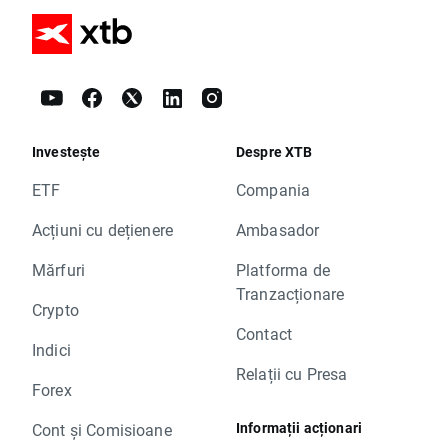
Investește
Despre XTB
ETF
Compania
Acțiuni cu dețienere
Ambasador
Mărfuri
Platforma de
Tranzacționare
Crypto
Contact
Indici
Relații cu Presa
Forex
Informații acționari
Cont și Comisioane