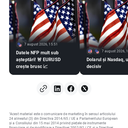
7 august 2026, 15:51
7 august 2026, 
Datele NFP mult sub
așteptări! 🚨 EURUSD
Dolarul și Nasdaq, u
crește brusc 📈
decisiv
"Acest material este o comunicare de marketing în sensul articolului
24 alineatul (3) din Directiva 2014/65 / UE a Parlamentului European
și a Consiliului din 15 mai 2014 privind piețele de instrumente
financiare, și de modificare a Directivei 2002/92 / CE și a Directivei