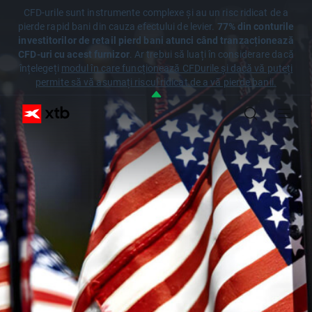
CFD-urile sunt instrumente complexe și au un risc ridicat de a
pierde rapid bani din cauza efectului de levier.
77% din conturile
investitorilor de retail pierd bani atunci când tranzacționează
CFD-uri cu acest furnizor
. Ar trebui să luați în considerare dacă
înțelegeți
modul în care funcționează CFDurile și dacă vă puteți
permite să vă asumați riscul ridicat de a vă pierde banii.