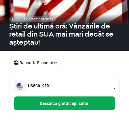
15:33 · 17 octombrie 2023
Știri de ultimă oră: Vânzările de
retail din SUA mai mari decât se
așteptau!
Rapoarte Economice
-
US500
CFD
-
Descarcă gratuit aplicația