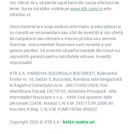
risc ridicat de a vă pierde rapid banii din cauza efectului de
levier. Sursa cotațiilor vizibile pe
www.xtb.com/ro
este
xStation.xt
Orice material are scop exclusiv informativ și educațional și
nu constituie recomandare sau sfat de investiții și nici ofertă
de cumpărare sau vânzare a vreunui produs sau serviciu
financiar. Instrumentele financiare sunt riscante și pot
genera pierderi. Vă amintim că performanțele din trecut nu
reprezintă garanții pentru rezultatele viitoare. Investiți
responsabil.
XTB S.A. VARȘOVIA SUCURSALA BUCUREȘTI, Bulevardul
Eroilor nr. 18, Sector 5, București, România este înregistrată
la Registrul Comerțului cu nr. J40/13245/2008, Cod
Identificare Fiscală 24270192, Activitate Principală - Alte
intermedieri financiare n.c.a. - 6499 Cod operator date
personale 22438, Atestat C.N.V.M. 293/15.09.2008, Nr.
înscriere în Reg. C.N.V.M. PJM01SFIM/400002
Copyright 2026 © XTB S.A.
•
Setări cookie-uri