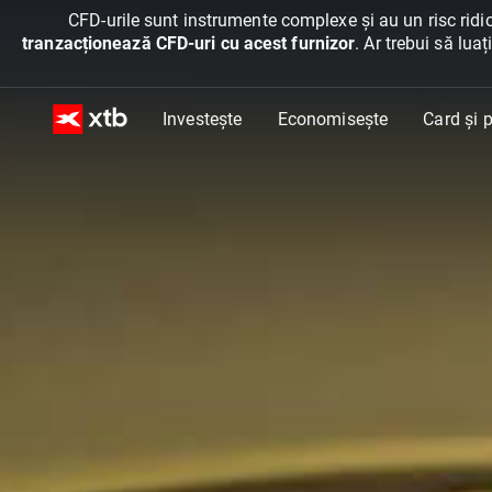
CFD-urile sunt instrumente complexe și au un risc ridic
tranzacționează CFD-uri cu acest furnizor
. Ar trebui să lua
Investește
Economisește
Card și p