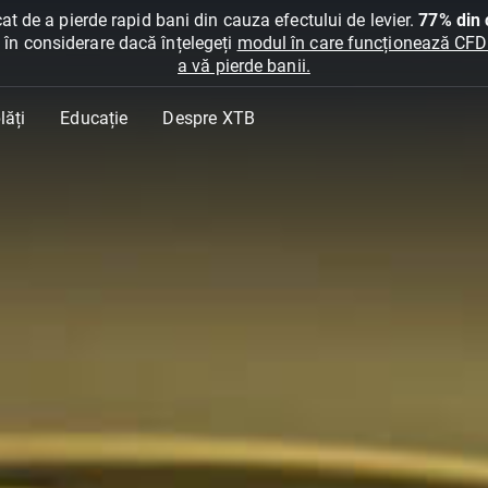
at de a pierde rapid bani din cauza efectului de levier.
77% din c
ți în considerare dacă înțelegeți
modul în care funcționează CFDur
a vă pierde banii.
lăți
Educație
Despre XTB