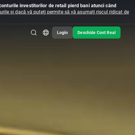
onturile investitorilor de retail pierd bani atunci când
ile și dacă vă puteți permite să vă asumați riscul ridicat de
Login
Deschide Cont Real