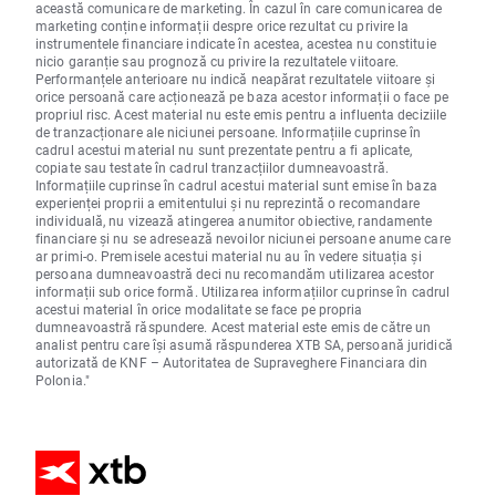
această comunicare de marketing. În cazul în care comunicarea de
marketing conține informații despre orice rezultat cu privire la
instrumentele financiare indicate în acestea, acestea nu constituie
nicio garanție sau prognoză cu privire la rezultatele viitoare.
Performanțele anterioare nu indică neapărat rezultatele viitoare și
orice persoană care acționează pe baza acestor informații o face pe
propriul risc. Acest material nu este emis pentru a influenta deciziile
de tranzacționare ale niciunei persoane. Informațiile cuprinse în
cadrul acestui material nu sunt prezentate pentru a fi aplicate,
copiate sau testate în cadrul tranzacțiilor dumneavoastră.
Informațiile cuprinse în cadrul acestui material sunt emise în baza
experienței proprii a emitentului și nu reprezintă o recomandare
individuală, nu vizează atingerea anumitor obiective, randamente
financiare și nu se adresează nevoilor niciunei persoane anume care
ar primi-o. Premisele acestui material nu au în vedere situația și
persoana dumneavoastră deci nu recomandăm utilizarea acestor
informații sub orice formă. Utilizarea informațiilor cuprinse în cadrul
acestui material în orice modalitate se face pe propria
dumneavoastră răspundere. Acest material este emis de către un
analist pentru care își asumă răspunderea XTB SA, persoană juridică
autorizată de KNF – Autoritatea de Supraveghere Financiara din
Polonia."