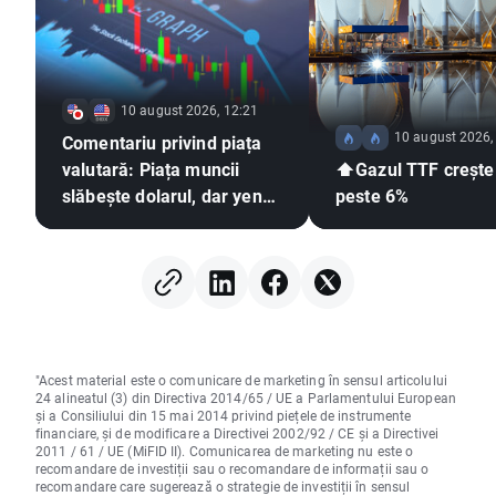
10 august 2026, 12:21
10 august 2026,
Comentariu privind piața
valutară: Piața muncii
⬆️Gazul TTF crește
slăbește dolarul, dar yenul
peste 6%
revine la tendința
descendentă
"Acest material este o comunicare de marketing în sensul articolului
24 alineatul (3) din Directiva 2014/65 / UE a Parlamentului European
și a Consiliului din 15 mai 2014 privind piețele de instrumente
financiare, și de modificare a Directivei 2002/92 / CE și a Directivei
2011 / 61 / UE (MiFID II). Comunicarea de marketing nu este o
recomandare de investiții sau o recomandare de informații sau o
recomandare care sugerează o strategie de investiții în sensul