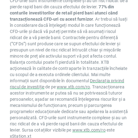
CFD-urile sunt instrumente complexe și au un risc ridicat de a
pierde rapid bani din cauza efectului de levier.
77% din
conturile investitorilor de retail pierd bani atunci când
tranzacționează CFD-uri cu acest furnizor
. Ar trebui să luați
în considerare dacă înțelegeți modul în care funcționează
CFD-urile și dacă vă puteți permite să vă asumați riscul
ridicat de a vă pierde banii. Contractele pentru diferență
(”CFDs”) sunt produse care se supun efectului de levier și
presupun un nivel de risc ridicat întrucât chiar și mișcările
minore de preț ale activului suport vă pot afecta contul.
Balanța contului poate fi pierdută în totalitate. XTB
acţionează în calitate de contraparte în tranzacţiile încheiate
cu scopul de a executa ordinele clientului. Mai multe
informații sunt disponibile în documentul
Declarația privind
riscul de investiție
de pe
www.xtb.com/ro
. Tranzacționarea
acestor instrumente ar putea să nu se potrivească tuturor
persoanelor, așadar se recomandă înțelegerea riscurilor și a
mecanismului de funcționare, precum și parcurgerea
programelor educaționale dedicate sau apelarea la asistență
personalizată. CFD-urile sunt instrumente complexe și au un
risc ridicat de a vă pierde rapid banii din cauza efectului de
levier. Sursa cotațiilor vizibile pe
www.xtb.com/ro
este
xStation.xt