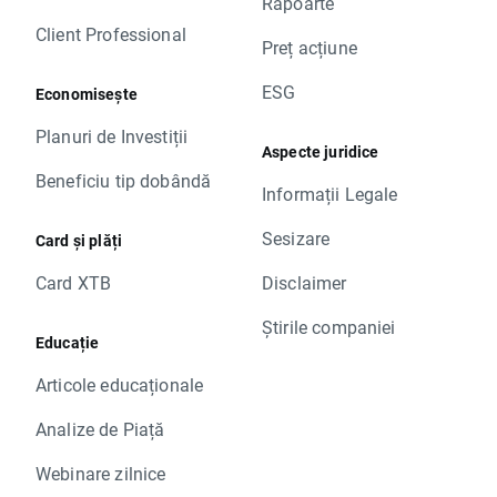
Rapoarte
Client Professional
Preț acțiune
ESG
Economisește
Planuri de Investiții
Aspecte juridice
Beneficiu tip dobândă
Informații Legale
Sesizare
Card și plăți
Card XTB
Disclaimer
Știrile companiei
Educație
Articole educaționale
Analize de Piață
Webinare zilnice