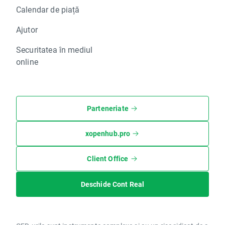
Calendar de piață
Ajutor
Securitatea în mediul
online
Parteneriate
xopenhub.pro
Client Office
Deschide Cont Real