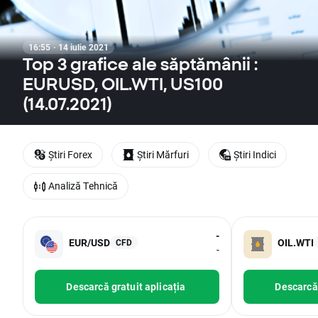
16:55 · 14 iulie 2021
Top 3 grafice ale săptămânii :
EURUSD, OIL.WTI, US100
(14.07.2021)
Știri Forex
Știri Mărfuri
Știri Indici
Analiză Tehnică
-
EUR/USD
OIL.WTI
CFD
-
Descarcă gratuit aplicația
Descarcă 