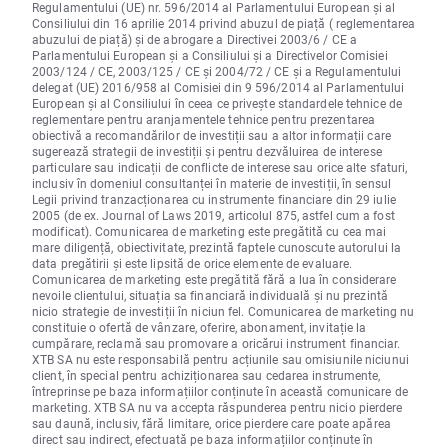
Regulamentului (UE) nr. 596/2014 al Parlamentului European și al
Consiliului din 16 aprilie 2014 privind abuzul de piață ( reglementarea
abuzului de piață) și de abrogare a Directivei 2003/6 / CE a
Parlamentului European și a Consiliului și a Directivelor Comisiei
2003/124 / CE, 2003/125 / CE și 2004/72 / CE și a Regulamentului
delegat (UE) 2016/958 al Comisiei din 9 596/2014 al Parlamentului
European și al Consiliului în ceea ce privește standardele tehnice de
reglementare pentru aranjamentele tehnice pentru prezentarea
obiectivă a recomandărilor de investiții sau a altor informații care
sugerează strategii de investiții și pentru dezvăluirea de interese
particulare sau indicații de conflicte de interese sau orice alte sfaturi,
inclusiv în domeniul consultanței în materie de investiții, în sensul
Legii privind tranzacționarea cu instrumente financiare din 29 iulie
2005 (de ex. Journal of Laws 2019, articolul 875, astfel cum a fost
modificat). Comunicarea de marketing este pregătită cu cea mai
mare diligență, obiectivitate, prezintă faptele cunoscute autorului la
data pregătirii și este lipsită de orice elemente de evaluare.
Comunicarea de marketing este pregătită fără a lua în considerare
nevoile clientului, situația sa financiară individuală și nu prezintă
nicio strategie de investiții în niciun fel. Comunicarea de marketing nu
constituie o ofertă de vânzare, oferire, abonament, invitație la
cumpărare, reclamă sau promovare a oricărui instrument financiar.
XTB SA nu este responsabilă pentru acțiunile sau omisiunile niciunui
client, în special pentru achiziționarea sau cedarea instrumente,
întreprinse pe baza informațiilor conținute în această comunicare de
marketing. XTB SA nu va accepta răspunderea pentru nicio pierdere
sau daună, inclusiv, fără limitare, orice pierdere care poate apărea
direct sau indirect, efectuată pe baza informațiilor conținute în