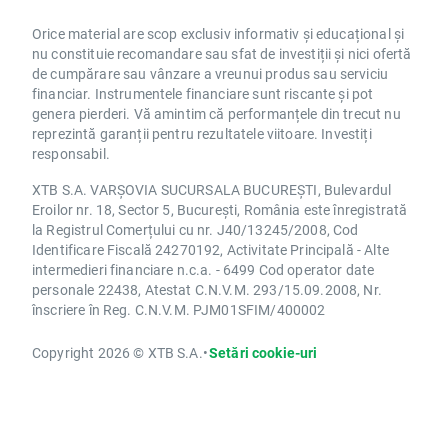
Orice material are scop exclusiv informativ și educațional și
nu constituie recomandare sau sfat de investiții și nici ofertă
de cumpărare sau vânzare a vreunui produs sau serviciu
financiar. Instrumentele financiare sunt riscante și pot
genera pierderi. Vă amintim că performanțele din trecut nu
reprezintă garanții pentru rezultatele viitoare. Investiți
responsabil.
XTB S.A. VARȘOVIA SUCURSALA BUCUREȘTI, Bulevardul
Eroilor nr. 18, Sector 5, București, România este înregistrată
la Registrul Comerțului cu nr. J40/13245/2008, Cod
Identificare Fiscală 24270192, Activitate Principală - Alte
intermedieri financiare n.c.a. - 6499 Cod operator date
personale 22438, Atestat C.N.V.M. 293/15.09.2008, Nr.
înscriere în Reg. C.N.V.M. PJM01SFIM/400002
Copyright 2026 © XTB S.A.
•
Setări cookie-uri