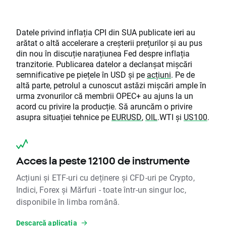
Datele privind inflația CPI din SUA publicate ieri au
arătat o altă accelerare a creșterii prețurilor și au pus
din nou în discuție narațiunea Fed despre inflația
tranzitorie. Publicarea datelor a declanșat mișcări
semnificative pe piețele în USD și pe
acțiuni
. Pe de
altă parte, petrolul a cunoscut astăzi mișcări ample în
urma zvonurilor că membrii OPEC+ au ajuns la un
acord cu privire la producție. Să aruncăm o privire
asupra situației tehnice pe
EURUSD
,
OIL
.WTI și
US100
.
Acces la peste 12100 de instrumente
Acțiuni și ETF-uri cu deținere și CFD-uri pe Crypto,
Indici, Forex și Mărfuri - toate într-un singur loc,
disponibile în limba română.
Descarcă aplicația