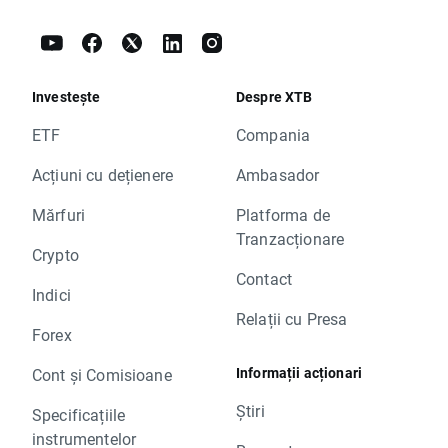
Investește
Despre XTB
ETF
Compania
Acțiuni cu dețienere
Ambasador
Mărfuri
Platforma de
Tranzacționare
Crypto
Contact
Indici
Relații cu Presa
Forex
Informații acționari
Cont și Comisioane
Știri
Specificațiile
instrumentelor