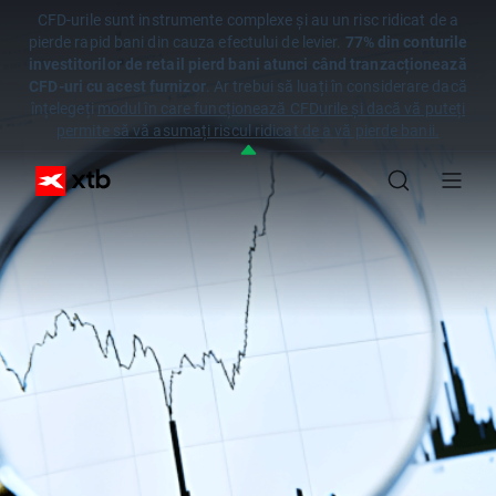
CFD-urile sunt instrumente complexe și au un risc ridicat de a
pierde rapid bani din cauza efectului de levier.
77% din conturile
investitorilor de retail pierd bani atunci când tranzacționează
CFD-uri cu acest furnizor
. Ar trebui să luați în considerare dacă
înțelegeți
modul în care funcționează CFDurile și dacă vă puteți
permite să vă asumați riscul ridicat de a vă pierde banii.