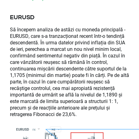
EURUSD
Să începem analiza de astăzi cu moneda principală -
EURUSD, care s-a tranzacționat recent într-o tendință
descendentă. În urma datelor privind inflația din SUA
de ieri, perechea a marcat un nou nivel minim local,
confirmând sentimentul negativ din piață. În cazul în
care vânzătorii reușesc să rămână în control,
continuarea mișcării descendente către suportul de la
1,1705 (minimul din martie) poate fi în cărți. Pe de altă
parte, în cazul în care cumpărătorii reușesc să
recâștige controlul, cea mai apropiată rezistență
importantă de urmărit se află la nivelul de 1,1890 și
este marcată de limita superioară a structurii 1: 1,
precum și de reacțiile anterioare ale prețului și
retragerea Fibonacci de 23,6%.