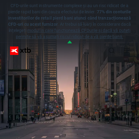
CFD-urile sunt instrumente complexe și au un risc ridicat de a
pierde rapid bani din cauza efectului de levier.
77% din conturile
investitorilor de retail pierd bani atunci când tranzacționează
CFD-uri cu acest furnizor
. Ar trebui să luați în considerare dacă
înțelegeți
modul în care funcționează CFDurile și dacă vă puteți
permite să vă asumați riscul ridicat de a vă pierde banii.