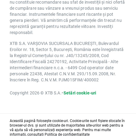
nu constituie recomandare sau sfat de investiții și nici ofertă
de cumpărare sau vânzare a vreunui produs sau serviciu
financiar. Instrumentele financiare sunt riscante și pot
genera pierderi. Vă amintim că performanțele din trecut nu
reprezintă garanții pentru rezultatele viitoare. Investiți
responsabil.
XTB S.A. VARȘOVIA SUCURSALA BUCUREȘTI, Bulevardul
Eroilor nr. 18, Sector 5, București, România este înregistrată
la Registrul Comerțului cu nr. J40/13245/2008, Cod
Identificare Fiscală 24270192, Activitate Principală - Alte
intermedieri financiare n.c.a. - 6499 Cod operator date
personale 22438, Atestat C.N.V.M. 293/15.09.2008, Nr.
înscriere în Reg. C.N.V.M. PJM01SFIM/400002
Copyright 2026 © XTB S.A.
•
Setări cookie-uri
Această pagină folosește cookie-uri. Cookie-urile sunt fișiere stocate în
browser-ul dvs. și sunt utilizate de majoritatea site-urilor web pentru a
vă ajuta să vă personalizați experiența web. Pentru mai multe
informații, consultați
Politica de confidențialitate