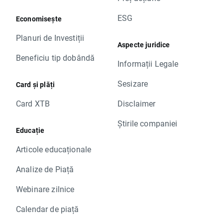
ESG
Economisește
Planuri de Investiții
Aspecte juridice
Beneficiu tip dobândă
Informații Legale
Sesizare
Card și plăți
Card XTB
Disclaimer
Știrile companiei
Educație
Articole educaționale
Analize de Piață
Webinare zilnice
Calendar de piață