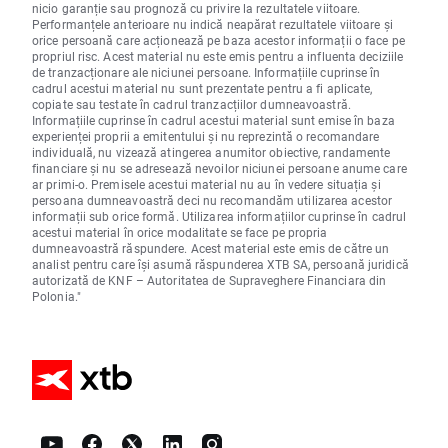
nicio garanție sau prognoză cu privire la rezultatele viitoare.
Performanțele anterioare nu indică neapărat rezultatele viitoare și
orice persoană care acționează pe baza acestor informații o face pe
propriul risc. Acest material nu este emis pentru a influenta deciziile
de tranzacționare ale niciunei persoane. Informațiile cuprinse în
cadrul acestui material nu sunt prezentate pentru a fi aplicate,
copiate sau testate în cadrul tranzacțiilor dumneavoastră.
Informațiile cuprinse în cadrul acestui material sunt emise în baza
experienței proprii a emitentului și nu reprezintă o recomandare
individuală, nu vizează atingerea anumitor obiective, randamente
financiare și nu se adresează nevoilor niciunei persoane anume care
ar primi-o. Premisele acestui material nu au în vedere situația și
persoana dumneavoastră deci nu recomandăm utilizarea acestor
informații sub orice formă. Utilizarea informațiilor cuprinse în cadrul
acestui material în orice modalitate se face pe propria
dumneavoastră răspundere. Acest material este emis de către un
analist pentru care își asumă răspunderea XTB SA, persoană juridică
autorizată de KNF – Autoritatea de Supraveghere Financiara din
Polonia."