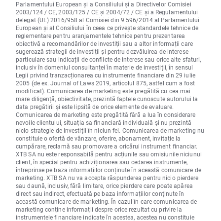
Parlamentului European și a Consiliului și a Directivelor Comisiei
2003/124 / CE, 2003/125 / CE și 2004/72 / CE și a Regulamentului
delegat (UE) 2016/958 al Comisiei din 9 596/2014 al Parlamentului
European și al Consiliului în ceea ce privește standardele tehnice de
reglementare pentru aranjamentele tehnice pentru prezentarea
obiectivă a recomandărilor de investiții sau a altor informații care
sugerează strategii de investiții și pentru dezvăluirea de interese
particulare sau indicații de conflicte de interese sau orice alte sfaturi,
inclusiv în domeniul consultanței în materie de investiții, în sensul
Legii privind tranzacționarea cu instrumente financiare din 29 iulie
2005 (de ex. Journal of Laws 2019, articolul 875, astfel cum a fost
modificat). Comunicarea de marketing este pregătită cu cea mai
mare diligență, obiectivitate, prezintă faptele cunoscute autorului la
data pregătirii și este lipsită de orice elemente de evaluare.
Comunicarea de marketing este pregătită fără a lua în considerare
nevoile clientului, situația sa financiară individuală și nu prezintă
nicio strategie de investiții în niciun fel. Comunicarea de marketing nu
constituie o ofertă de vânzare, oferire, abonament, invitație la
cumpărare, reclamă sau promovare a oricărui instrument financiar.
XTB SA nu este responsabilă pentru acțiunile sau omisiunile niciunui
client, în special pentru achiziționarea sau cedarea instrumente,
întreprinse pe baza informațiilor conținute în această comunicare de
marketing. XTB SA nu va accepta răspunderea pentru nicio pierdere
sau daună, inclusiv, fără limitare, orice pierdere care poate apărea
direct sau indirect, efectuată pe baza informațiilor conținute în
această comunicare de marketing. În cazul în care comunicarea de
marketing conține informații despre orice rezultat cu privire la
instrumentele financiare indicate în acestea, acestea nu constituie