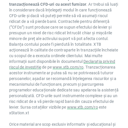
tranzacționează CFD-uri cu acest furnizor
. Ar trebui să luați
în considerare dacă înțelegeți modul în care funcționează
CFD-urile și dacă vă puteți permite să vă asumați riscul
ridicat de a vă pierde banii. Contractele pentru diferență
(”CFDs”) sunt produse care se supun efectului de levier și
presupun un nivel de risc ridicat întrucât chiar și mișcările
minore de preț ale activului suport vă pot afecta contul.
Balanța contului poate fi pierdută în totalitate. XTB
acţionează în calitate de contraparte în tranzacţiile încheiate
cu scopul de a executa ordinele clientului. Mai multe
informații sunt disponibile în documentul
Declarația privind
riscul de investiție
de pe
www.xtb.com/ro
. Tranzacționarea
acestor instrumente ar putea să nu se potrivească tuturor
persoanelor, așadar se recomandă înțelegerea riscurilor și a
mecanismului de funcționare, precum și parcurgerea
programelor educaționale dedicate sau apelarea la asistență
personalizată. CFD-urile sunt instrumente complexe și au un
risc ridicat de a vă pierde rapid banii din cauza efectului de
levier. Sursa cotațiilor vizibile pe
www.xtb.com/ro
este
xStation.xt
Orice material are scop exclusiv informativ și educațional și