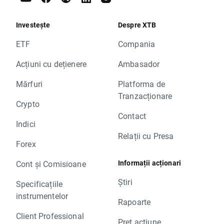
Investește
Despre XTB
ETF
Compania
Acțiuni cu dețienere
Ambasador
Mărfuri
Platforma de
Tranzacționare
Crypto
Contact
Indici
Relații cu Presa
Forex
Informații acționari
Cont și Comisioane
Știri
Specificațiile
instrumentelor
Rapoarte
Client Professional
Preț acțiune