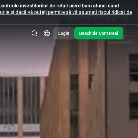
onturile investitorilor de retail pierd bani atunci când
ile și dacă vă puteți permite să vă asumați riscul ridicat de
Login
Deschide Cont Real