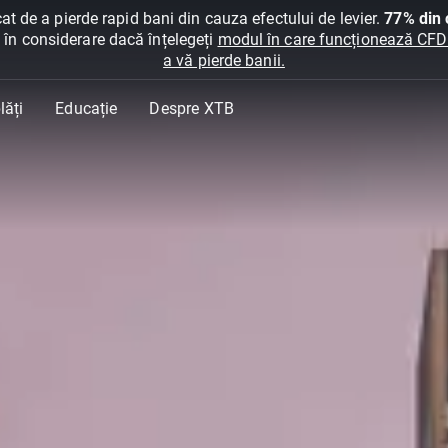
at de a pierde rapid bani din cauza efectului de levier.
77% din c
ți în considerare dacă înțelegeți
modul în care funcționează CFDur
a vă pierde banii.
lăți
Educație
Despre XTB