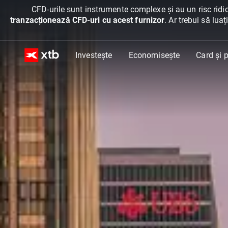
CFD-urile sunt instrumente complexe și au un risc ridic
tranzacționează CFD-uri cu acest furnizor
. Ar trebui să lua
Investește
Economisește
Card și p