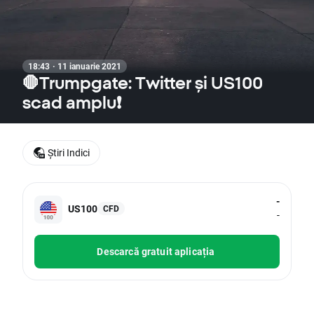
18:43 · 11 ianuarie 2021
🛑Trumpgate: Twitter și US100
scad amplu❗
Știri Indici
-
US100
CFD
-
Descarcă gratuit aplicația