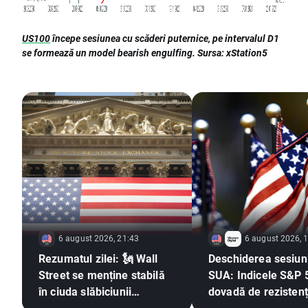
US100
începe sesiunea cu scăderi puternice, pe intervalul D1
se formează un model bearish engulfing. Sursa: xStation5
6 august 2026, 21:43
6 august 2026, 
Rezumatul zilei: 🗽 Wall
Deschiderea sesiuni
Street se menține stabilă
SUA: Indicele S&P 
în ciuda slăbiciunii
dovadă de rezistenț
acțiunilor din sectorul
timp ce sectorul