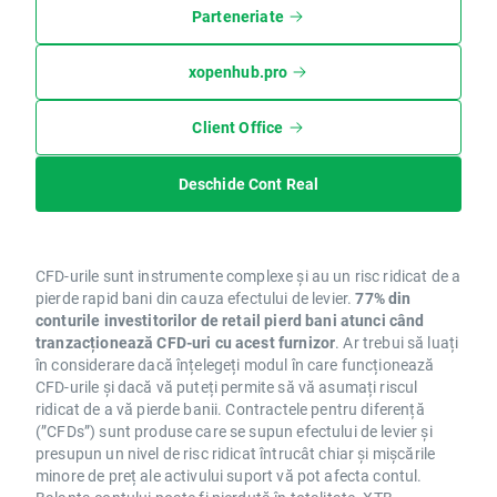
Parteneriate
xopenhub.pro
Client Office
Deschide Cont Real
CFD-urile sunt instrumente complexe și au un risc ridicat de a
pierde rapid bani din cauza efectului de levier.
77% din
conturile investitorilor de retail pierd bani atunci când
tranzacționează CFD-uri cu acest furnizor
. Ar trebui să luați
în considerare dacă înțelegeți modul în care funcționează
CFD-urile și dacă vă puteți permite să vă asumați riscul
ridicat de a vă pierde banii. Contractele pentru diferență
(”CFDs”) sunt produse care se supun efectului de levier și
presupun un nivel de risc ridicat întrucât chiar și mișcările
minore de preț ale activului suport vă pot afecta contul.