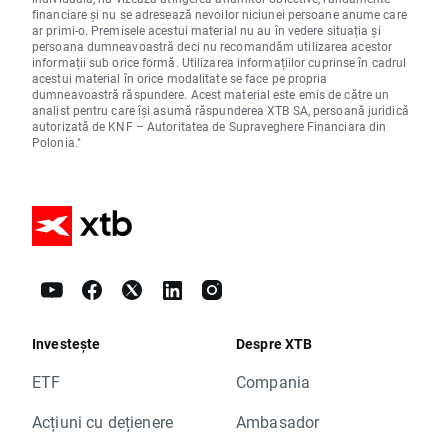
financiare și nu se adresează nevoilor niciunei persoane anume care
ar primi-o. Premisele acestui material nu au în vedere situația și
persoana dumneavoastră deci nu recomandăm utilizarea acestor
informații sub orice formă. Utilizarea informațiilor cuprinse în cadrul
acestui material în orice modalitate se face pe propria
dumneavoastră răspundere. Acest material este emis de către un
analist pentru care își asumă răspunderea XTB SA, persoană juridică
autorizată de KNF – Autoritatea de Supraveghere Financiara din
Polonia."
Investește
Despre XTB
ETF
Compania
Acțiuni cu dețienere
Ambasador