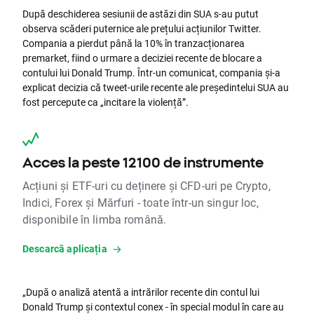
După deschiderea sesiunii de astăzi din SUA s-au putut
observa scăderi puternice ale prețului acțiunilor Twitter.
Compania a pierdut până la 10% în tranzacționarea
premarket, fiind o urmare a deciziei recente de blocare a
contului lui Donald Trump. Într-un comunicat, compania și-a
explicat decizia că tweet-urile recente ale președintelui SUA au
fost percepute ca „incitare la violență”.
Acces la peste 12100 de instrumente
Acțiuni și ETF-uri cu deținere și CFD-uri pe Crypto,
Indici, Forex și Mărfuri - toate într-un singur loc,
disponibile în limba română.
Descarcă aplicația
„După o analiză atentă a intrărilor recente din contul lui
Donald Trump și contextul conex - în special modul în care au