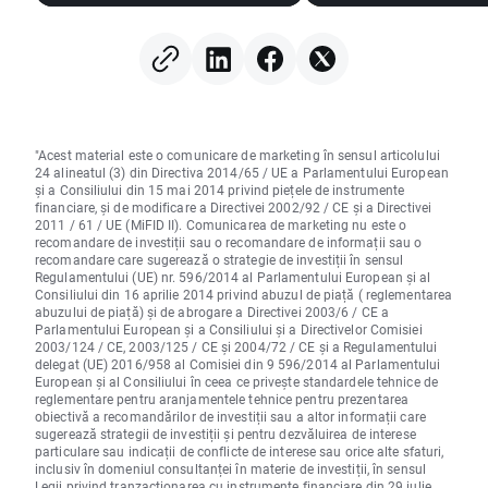
memoriilor și a creșterii
semiconductorilor
prețului petrolului
în urmă 🚩 Western 
în scădere cu 12%
"Acest material este o comunicare de marketing în sensul articolului
24 alineatul (3) din Directiva 2014/65 / UE a Parlamentului European
și a Consiliului din 15 mai 2014 privind piețele de instrumente
financiare, și de modificare a Directivei 2002/92 / CE și a Directivei
2011 / 61 / UE (MiFID II). Comunicarea de marketing nu este o
recomandare de investiții sau o recomandare de informații sau o
recomandare care sugerează o strategie de investiții în sensul
Regulamentului (UE) nr. 596/2014 al Parlamentului European și al
Consiliului din 16 aprilie 2014 privind abuzul de piață ( reglementarea
abuzului de piață) și de abrogare a Directivei 2003/6 / CE a
Parlamentului European și a Consiliului și a Directivelor Comisiei
2003/124 / CE, 2003/125 / CE și 2004/72 / CE și a Regulamentului
delegat (UE) 2016/958 al Comisiei din 9 596/2014 al Parlamentului
European și al Consiliului în ceea ce privește standardele tehnice de
reglementare pentru aranjamentele tehnice pentru prezentarea
obiectivă a recomandărilor de investiții sau a altor informații care
sugerează strategii de investiții și pentru dezvăluirea de interese
particulare sau indicații de conflicte de interese sau orice alte sfaturi,
inclusiv în domeniul consultanței în materie de investiții, în sensul
Legii privind tranzacționarea cu instrumente financiare din 29 iulie