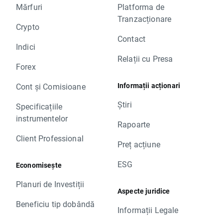
Mărfuri
Platforma de
Tranzacționare
Crypto
Contact
Indici
Relații cu Presa
Forex
Informații acționari
Cont și Comisioane
Știri
Specificațiile
instrumentelor
Rapoarte
Client Professional
Preț acțiune
ESG
Economisește
Planuri de Investiții
Aspecte juridice
Beneficiu tip dobândă
Informații Legale