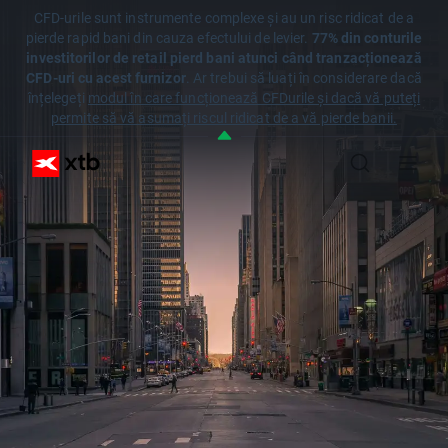
CFD-urile sunt instrumente complexe și au un risc ridicat de a
pierde rapid bani din cauza efectului de levier.
77% din conturile
investitorilor de retail pierd bani atunci când tranzacționează
CFD-uri cu acest furnizor
. Ar trebui să luați în considerare dacă
înțelegeți
modul în care funcționează CFDurile și dacă vă puteți
permite să vă asumați riscul ridicat de a vă pierde banii.