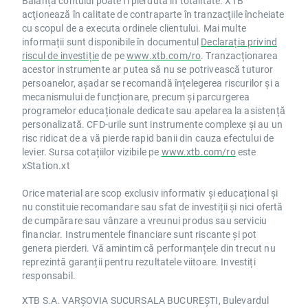
Balanța contului poate fi pierdută în totalitate. XTB
acţionează în calitate de contraparte în tranzacţiile încheiate
cu scopul de a executa ordinele clientului. Mai multe
informații sunt disponibile în documentul
Declarația privind
riscul de investiție
de pe
www.xtb.com/ro
. Tranzacționarea
acestor instrumente ar putea să nu se potrivească tuturor
persoanelor, așadar se recomandă înțelegerea riscurilor și a
mecanismului de funcționare, precum și parcurgerea
programelor educaționale dedicate sau apelarea la asistență
personalizată. CFD-urile sunt instrumente complexe și au un
risc ridicat de a vă pierde rapid banii din cauza efectului de
levier. Sursa cotațiilor vizibile pe
www.xtb.com/ro
este
xStation.xt
Orice material are scop exclusiv informativ și educațional și
nu constituie recomandare sau sfat de investiții și nici ofertă
de cumpărare sau vânzare a vreunui produs sau serviciu
financiar. Instrumentele financiare sunt riscante și pot
genera pierderi. Vă amintim că performanțele din trecut nu
reprezintă garanții pentru rezultatele viitoare. Investiți
responsabil.
XTB S.A. VARȘOVIA SUCURSALA BUCUREȘTI, Bulevardul