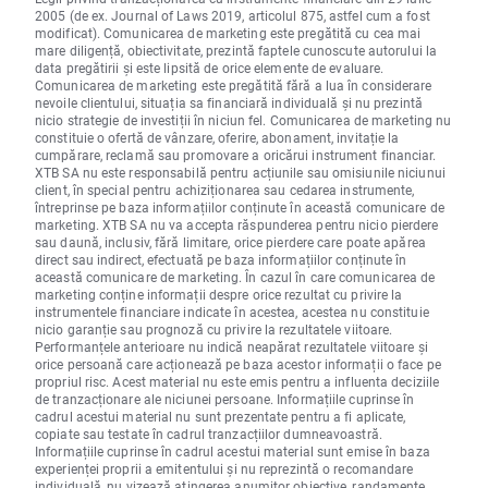
2005 (de ex. Journal of Laws 2019, articolul 875, astfel cum a fost
modificat). Comunicarea de marketing este pregătită cu cea mai
mare diligență, obiectivitate, prezintă faptele cunoscute autorului la
data pregătirii și este lipsită de orice elemente de evaluare.
Comunicarea de marketing este pregătită fără a lua în considerare
nevoile clientului, situația sa financiară individuală și nu prezintă
nicio strategie de investiții în niciun fel. Comunicarea de marketing nu
constituie o ofertă de vânzare, oferire, abonament, invitație la
cumpărare, reclamă sau promovare a oricărui instrument financiar.
XTB SA nu este responsabilă pentru acțiunile sau omisiunile niciunui
client, în special pentru achiziționarea sau cedarea instrumente,
întreprinse pe baza informațiilor conținute în această comunicare de
marketing. XTB SA nu va accepta răspunderea pentru nicio pierdere
sau daună, inclusiv, fără limitare, orice pierdere care poate apărea
direct sau indirect, efectuată pe baza informațiilor conținute în
această comunicare de marketing. În cazul în care comunicarea de
marketing conține informații despre orice rezultat cu privire la
instrumentele financiare indicate în acestea, acestea nu constituie
nicio garanție sau prognoză cu privire la rezultatele viitoare.
Performanțele anterioare nu indică neapărat rezultatele viitoare și
orice persoană care acționează pe baza acestor informații o face pe
propriul risc. Acest material nu este emis pentru a influenta deciziile
de tranzacționare ale niciunei persoane. Informațiile cuprinse în
cadrul acestui material nu sunt prezentate pentru a fi aplicate,
copiate sau testate în cadrul tranzacțiilor dumneavoastră.
Informațiile cuprinse în cadrul acestui material sunt emise în baza
experienței proprii a emitentului și nu reprezintă o recomandare
individuală, nu vizează atingerea anumitor obiective, randamente