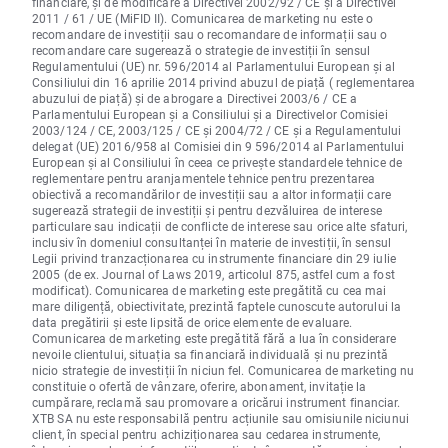
financiare, și de modificare a Directivei 2002/92 / CE și a Directivei
2011 / 61 / UE (MiFID II). Comunicarea de marketing nu este o
recomandare de investiții sau o recomandare de informații sau o
recomandare care sugerează o strategie de investiții în sensul
Regulamentului (UE) nr. 596/2014 al Parlamentului European și al
Consiliului din 16 aprilie 2014 privind abuzul de piață ( reglementarea
abuzului de piață) și de abrogare a Directivei 2003/6 / CE a
Parlamentului European și a Consiliului și a Directivelor Comisiei
2003/124 / CE, 2003/125 / CE și 2004/72 / CE și a Regulamentului
delegat (UE) 2016/958 al Comisiei din 9 596/2014 al Parlamentului
European și al Consiliului în ceea ce privește standardele tehnice de
reglementare pentru aranjamentele tehnice pentru prezentarea
obiectivă a recomandărilor de investiții sau a altor informații care
sugerează strategii de investiții și pentru dezvăluirea de interese
particulare sau indicații de conflicte de interese sau orice alte sfaturi,
inclusiv în domeniul consultanței în materie de investiții, în sensul
Legii privind tranzacționarea cu instrumente financiare din 29 iulie
2005 (de ex. Journal of Laws 2019, articolul 875, astfel cum a fost
modificat). Comunicarea de marketing este pregătită cu cea mai
mare diligență, obiectivitate, prezintă faptele cunoscute autorului la
data pregătirii și este lipsită de orice elemente de evaluare.
Comunicarea de marketing este pregătită fără a lua în considerare
nevoile clientului, situația sa financiară individuală și nu prezintă
nicio strategie de investiții în niciun fel. Comunicarea de marketing nu
constituie o ofertă de vânzare, oferire, abonament, invitație la
cumpărare, reclamă sau promovare a oricărui instrument financiar.
XTB SA nu este responsabilă pentru acțiunile sau omisiunile niciunui
client, în special pentru achiziționarea sau cedarea instrumente,