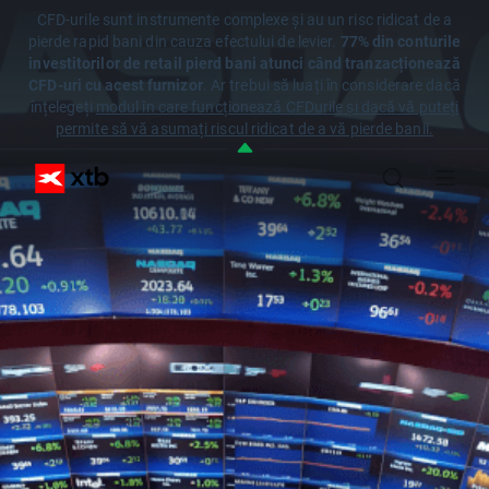
CFD-urile sunt instrumente complexe și au un risc ridicat de a
pierde rapid bani din cauza efectului de levier.
77% din conturile
investitorilor de retail pierd bani atunci când tranzacționează
CFD-uri cu acest furnizor
. Ar trebui să luați în considerare dacă
înțelegeți
modul în care funcționează CFDurile și dacă vă puteți
permite să vă asumați riscul ridicat de a vă pierde banii.