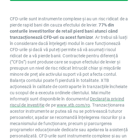
CFD-urile sunt instrumente complexe și au un risc ridicat de a
pierde rapid bani din cauza efectului de levier.
77% din
conturile investitorilor de retail pierd bani atunci când
tranzacționează CFD-uri cu acest furnizor
. Ar trebui să luați
în considerare dacă înțelegeți modul în care funcționează
CFD-urile și dacă vă puteți permite să vă asumați riscul
ridicat de a vă pierde banii. Contractele pentru diferență
(”CFDs”) sunt produse care se supun efectului de levier și
presupun un nivel de risc ridicat întrucât chiar și mișcările
minore de preț ale activului suport vă pot afecta contul.
Balanța contului poate fi pierdută în totalitate. XTB
acţionează în calitate de contraparte în tranzacţiile încheiate
cu scopul de a executa ordinele clientului. Mai multe
informații sunt disponibile în documentul
Declarația privind
riscul de investiție
de pe
www.xtb.com/ro
. Tranzacționarea
acestor instrumente ar putea să nu se potrivească tuturor
persoanelor, așadar se recomandă înțelegerea riscurilor și a
mecanismului de funcționare, precum și parcurgerea
programelor educaționale dedicate sau apelarea la asistență
personalizată. CFD-urile sunt instrumente complexe și au un