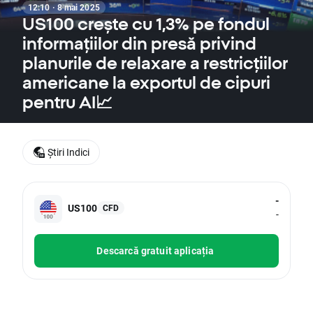
12:10 · 8 mai 2025
US100 crește cu 1,3% pe fondul
informațiilor din presă privind
planurile de relaxare a restricțiilor
americane la exportul de cipuri
pentru AI📈
Știri Indici
-
US100
CFD
-
Descarcă gratuit aplicația