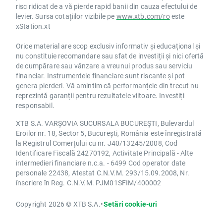
risc ridicat de a vă pierde rapid banii din cauza efectului de
levier. Sursa cotațiilor vizibile pe
www.xtb.com/ro
este
xStation.xt
Orice material are scop exclusiv informativ și educațional și
nu constituie recomandare sau sfat de investiții și nici ofertă
de cumpărare sau vânzare a vreunui produs sau serviciu
financiar. Instrumentele financiare sunt riscante și pot
genera pierderi. Vă amintim că performanțele din trecut nu
reprezintă garanții pentru rezultatele viitoare. Investiți
responsabil.
XTB S.A. VARȘOVIA SUCURSALA BUCUREȘTI, Bulevardul
Eroilor nr. 18, Sector 5, București, România este înregistrată
la Registrul Comerțului cu nr. J40/13245/2008, Cod
Identificare Fiscală 24270192, Activitate Principală - Alte
intermedieri financiare n.c.a. - 6499 Cod operator date
personale 22438, Atestat C.N.V.M. 293/15.09.2008, Nr.
înscriere în Reg. C.N.V.M. PJM01SFIM/400002
Copyright 2026 © XTB S.A.
•
Setări cookie-uri