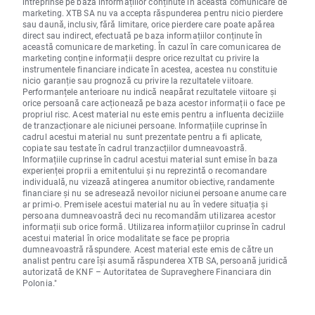
întreprinse pe baza informațiilor conținute în această comunicare de
marketing. XTB SA nu va accepta răspunderea pentru nicio pierdere
sau daună, inclusiv, fără limitare, orice pierdere care poate apărea
direct sau indirect, efectuată pe baza informațiilor conținute în
această comunicare de marketing. În cazul în care comunicarea de
marketing conține informații despre orice rezultat cu privire la
instrumentele financiare indicate în acestea, acestea nu constituie
nicio garanție sau prognoză cu privire la rezultatele viitoare.
Performanțele anterioare nu indică neapărat rezultatele viitoare și
orice persoană care acționează pe baza acestor informații o face pe
propriul risc. Acest material nu este emis pentru a influenta deciziile
de tranzacționare ale niciunei persoane. Informațiile cuprinse în
cadrul acestui material nu sunt prezentate pentru a fi aplicate,
copiate sau testate în cadrul tranzacțiilor dumneavoastră.
Informațiile cuprinse în cadrul acestui material sunt emise în baza
experienței proprii a emitentului și nu reprezintă o recomandare
individuală, nu vizează atingerea anumitor obiective, randamente
financiare și nu se adresează nevoilor niciunei persoane anume care
ar primi-o. Premisele acestui material nu au în vedere situația și
persoana dumneavoastră deci nu recomandăm utilizarea acestor
informații sub orice formă. Utilizarea informațiilor cuprinse în cadrul
acestui material în orice modalitate se face pe propria
dumneavoastră răspundere. Acest material este emis de către un
analist pentru care își asumă răspunderea XTB SA, persoană juridică
autorizată de KNF – Autoritatea de Supraveghere Financiara din
Polonia."