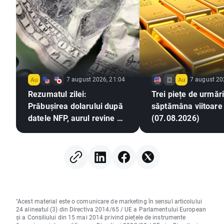
7 august 2026, 21:04
7 august 20
Rezumatul zilei:
Trei piețe de urmări
Prăbușirea dolarului după
săptămâna viitoare
datele NFP, aurul revine pe
(07.08.2026)
un trend ascendent
"Acest material este o comunicare de marketing în sensul articolului
24 alineatul (3) din Directiva 2014/65 / UE a Parlamentului European
și a Consiliului din 15 mai 2014 privind piețele de instrumente