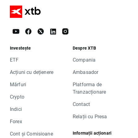
Investește
Despre XTB
ETF
Compania
Acțiuni cu dețienere
Ambasador
Mărfuri
Platforma de
Tranzacționare
Crypto
Contact
Indici
Relații cu Presa
Forex
Informații acționari
Cont și Comisioane