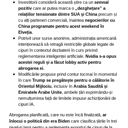
Investitorii consideră această știre ca un 
semnal 
pozitiv
 care ar putea marca o 
„dezghețare” a 
relațiilor tensionate dintre SUA și China
 precum și 
cu alți parteneri comerciali, înaintea 
negocierilor cu 
China programate pentru acest weekend în 
Elveția
.
Potrivit unor surse anonime, administrația americană 
intenționează să retragă restricțiile globale legate de 
cipuri în contextul dezbaterii în curs privind 
reglementarea inteligenței artificiale. 
Nvidia s-a opus 
acestei reguli și a făcut lobby activ pentru 
abrogarea ei.
Modificările propuse prind contur tocmai în momentul 
în care 
Trump se pregătește pentru o călătorie în 
Orientul Mijlociu
, inclusiv în 
Arabia Saudită și 
Emiratele Arabe Unite
, ambele țări exprimându-și 
nemulțumirea față de limitele impuse achiziționării de 
cipuri IA.
Abrogarea planificată, care nu este încă finalizată, 
ar 
înlocui o politică din era Biden
 care clasifica țările în trei 
niveluri largi pentru a reglementa exportul de cipuri de la 