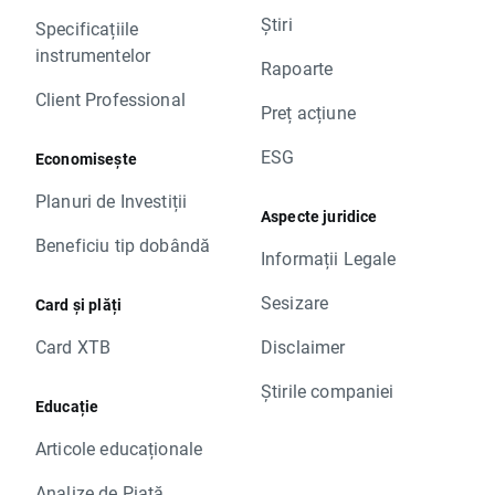
Știri
Specificațiile
instrumentelor
Rapoarte
Client Professional
Preț acțiune
ESG
Economisește
Planuri de Investiții
Aspecte juridice
Beneficiu tip dobândă
Informații Legale
Sesizare
Card și plăți
Card XTB
Disclaimer
Știrile companiei
Educație
Articole educaționale
Analize de Piață