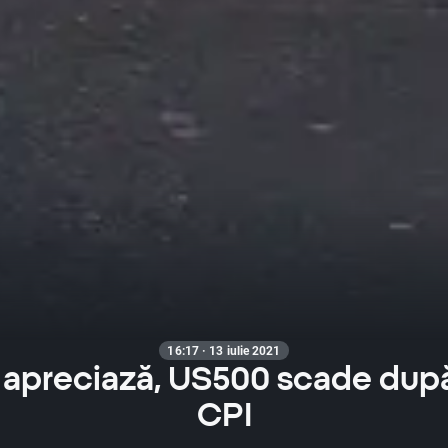
16:17 · 13 iulie 2021
 apreciază, US500 scade după
CPI