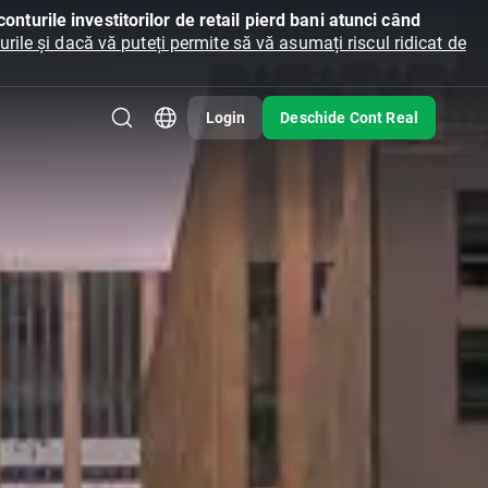
onturile investitorilor de retail pierd bani atunci când
ile și dacă vă puteți permite să vă asumați riscul ridicat de
Login
Deschide Cont Real