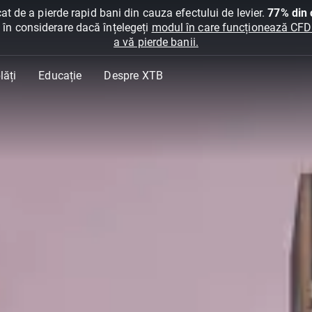
at de a pierde rapid bani din cauza efectului de levier.
77% din c
ți în considerare dacă înțelegeți
modul în care funcționează CFDur
a vă pierde banii.
lăți
Educație
Despre XTB