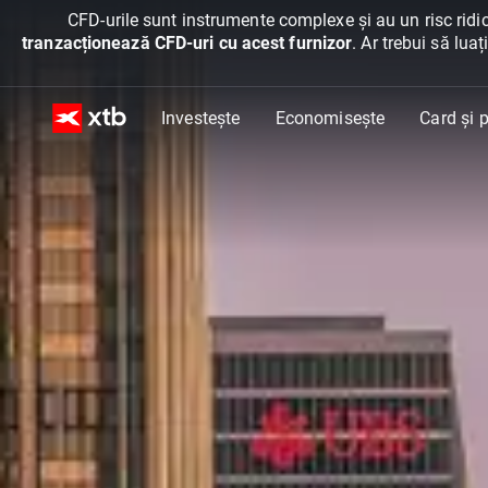
CFD-urile sunt instrumente complexe și au un risc ridic
tranzacționează CFD-uri cu acest furnizor
. Ar trebui să lua
Investește
Economisește
Card și p