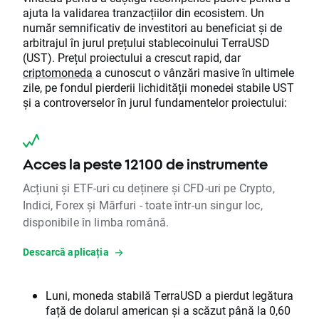
ajuta la validarea tranzacțiilor din ecosistem. Un
număr semnificativ de investitori au beneficiat și de
arbitrajul în jurul prețului stablecoinului TerraUSD
(UST). Prețul proiectului a crescut rapid, dar
criptomoneda
a cunoscut o vânzări masive în ultimele
zile, pe fondul pierderii lichidității monedei stabile UST
și a controverselor în jurul fundamentelor proiectului:
Acces la peste 12100 de instrumente
Acțiuni și ETF-uri cu deținere și CFD-uri pe Crypto,
Indici, Forex și Mărfuri - toate într-un singur loc,
disponibile în limba română.
Descarcă aplicația
Luni, moneda stabilă TerraUSD a pierdut legătura
față de dolarul american și a scăzut până la 0,60