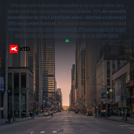
CFD-urile sunt instrumente complexe și au un risc ridicat de a
pierde rapid bani din cauza efectului de levier.
77% din conturile
investitorilor de retail pierd bani atunci când tranzacționează
CFD-uri cu acest furnizor
. Ar trebui să luați în considerare dacă
înțelegeți
modul în care funcționează CFDurile și dacă vă puteți
permite să vă asumați riscul ridicat de a vă pierde banii.