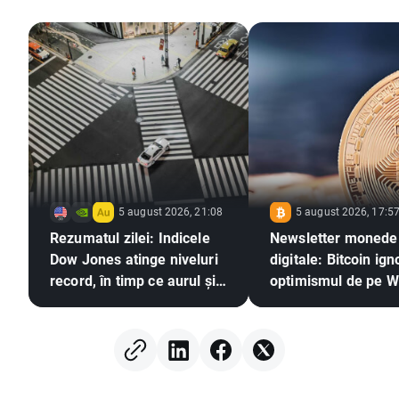
5 august 2026, 21:08
5 august 2026, 17:5
Rezumatul zilei: Indicele
Newsletter monede
Dow Jones atinge niveluri
digitale: Bitcoin ign
record, în timp ce aurul și
optimismul de pe W
argintul înregistrează
Street. Este pregăti
creșteri pe fondul
bull a criptomonede
speranțelor privind un
revină?
acord între SUA și Iran