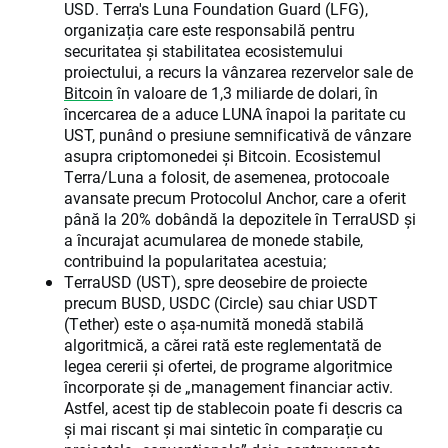
USD. Terra's Luna Foundation Guard (LFG),
organizația care este responsabilă pentru
securitatea și stabilitatea ecosistemului
proiectului, a recurs la vânzarea rezervelor sale de
Bitcoin
în valoare de 1,3 miliarde de dolari, în
încercarea de a aduce LUNA înapoi la paritate cu
UST, punând o presiune semnificativă de vânzare
asupra criptomonedei și Bitcoin. Ecosistemul
Terra/Luna a folosit, de asemenea, protocoale
avansate precum Protocolul Anchor, care a oferit
până la 20% dobândă la depozitele în TerraUSD și
a încurajat acumularea de monede stabile,
contribuind la popularitatea acestuia;
TerraUSD (UST), spre deosebire de proiecte
precum BUSD, USDC (Circle) sau chiar USDT
(Tether) este o așa-numită monedă stabilă
algoritmică, a cărei rată este reglementată de
legea cererii și ofertei, de programe algoritmice
încorporate și de „management financiar activ.
Astfel, acest tip de stablecoin poate fi descris ca
și mai riscant și mai sintetic în comparație cu