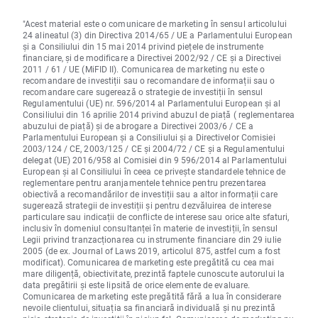
"Acest material este o comunicare de marketing în sensul articolului
24 alineatul (3) din Directiva 2014/65 / UE a Parlamentului European
și a Consiliului din 15 mai 2014 privind piețele de instrumente
financiare, și de modificare a Directivei 2002/92 / CE și a Directivei
2011 / 61 / UE (MiFID II). Comunicarea de marketing nu este o
recomandare de investiții sau o recomandare de informații sau o
recomandare care sugerează o strategie de investiții în sensul
Regulamentului (UE) nr. 596/2014 al Parlamentului European și al
Consiliului din 16 aprilie 2014 privind abuzul de piață ( reglementarea
abuzului de piață) și de abrogare a Directivei 2003/6 / CE a
Parlamentului European și a Consiliului și a Directivelor Comisiei
2003/124 / CE, 2003/125 / CE și 2004/72 / CE și a Regulamentului
delegat (UE) 2016/958 al Comisiei din 9 596/2014 al Parlamentului
European și al Consiliului în ceea ce privește standardele tehnice de
reglementare pentru aranjamentele tehnice pentru prezentarea
obiectivă a recomandărilor de investiții sau a altor informații care
sugerează strategii de investiții și pentru dezvăluirea de interese
particulare sau indicații de conflicte de interese sau orice alte sfaturi,
inclusiv în domeniul consultanței în materie de investiții, în sensul
Legii privind tranzacționarea cu instrumente financiare din 29 iulie
2005 (de ex. Journal of Laws 2019, articolul 875, astfel cum a fost
modificat). Comunicarea de marketing este pregătită cu cea mai
mare diligență, obiectivitate, prezintă faptele cunoscute autorului la
data pregătirii și este lipsită de orice elemente de evaluare.
Comunicarea de marketing este pregătită fără a lua în considerare
nevoile clientului, situația sa financiară individuală și nu prezintă