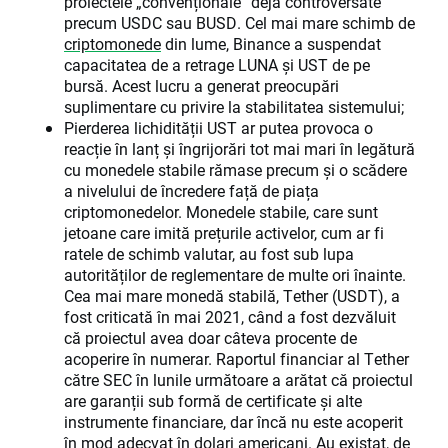
proiectele „convenționale” deja controversate
precum USDC sau BUSD. Cel mai mare schimb de
criptomonede
din lume, Binance a suspendat
capacitatea de a retrage LUNA și UST de pe
bursă. Acest lucru a generat preocupări
suplimentare cu privire la stabilitatea sistemului;
Pierderea lichidității UST ar putea provoca o
reacție în lanț și îngrijorări tot mai mari în legătură
cu monedele stabile rămase precum și o scădere
a nivelului de încredere față de piața
criptomonedelor. Monedele stabile, care sunt
jetoane care imită prețurile activelor, cum ar fi
ratele de schimb valutar, au fost sub lupa
autorităților de reglementare de multe ori înainte.
Cea mai mare monedă stabilă, Tether (USDT), a
fost criticată în mai 2021, când a fost dezvăluit
că proiectul avea doar câteva procente de
acoperire în numerar. Raportul financiar al Tether
către SEC în lunile următoare a arătat că proiectul
are garanții sub formă de certificate și alte
instrumente financiare, dar încă nu este acoperit
în mod adecvat în dolari americani. Au existat, de