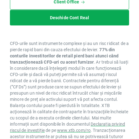
Client Office
Deschide Cont Real
CFD-urile sunt instrumente complexe și au un risc ridicat de a
pierde rapid bani din cauza efectului de levier.
77% din
conturile investitorilor de retail pierd bani atunci când
tranzacționează CFD-uri cu acest furnizor
. Ar trebui să luați
în considerare dacă înțelegeți modul în care funcționează
CFD-urile și dacă vă puteți permite să vă asumați riscul
ridicat de a vă pierde banii. Contractele pentru diferență
(”CFDs”) sunt produse care se supun efectului de levier și
presupun un nivel de risc ridicat întrucât chiar și mișcările
minore de preț ale activului suport vă pot afecta contul.
Balanța contului poate fi pierdută în totalitate. XTB
acţionează în calitate de contraparte în tranzacţiile încheiate
cu scopul de a executa ordinele clientului. Mai multe
informații sunt disponibile în documentul
Declarația privind
riscul de investiție
de pe
www.xtb.com/ro
. Tranzacționarea
acestor instrumente ar putea să nu se potrivească tuturor