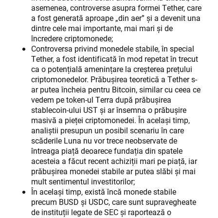
asemenea, controverse asupra formei Tether, care
a fost generată aproape „din aer” și a devenit una
dintre cele mai importante, mai mari și de
încredere criptomonede;
Controversa privind monedele stabile, în special
Tether, a fost identificată în mod repetat în trecut
ca o potențială amenințare la creșterea prețului
criptomonedelor. Prăbușirea teoretică a Tether s-
ar putea încheia pentru Bitcoin, similar cu ceea ce
vedem pe token-ul Terra după prăbușirea
stablecoin-ului UST și ar însemna o prăbușire
masivă a pieței criptomonedei. În același timp,
analiștii presupun un posibil scenariu în care
scăderile Luna nu vor trece neobservate de
întreaga piață deoarece fundația din spatele
acesteia a făcut recent achiziții mari pe piață, iar
prăbușirea monedei stabile ar putea slăbi și mai
mult sentimentul investitorilor;
În același timp, există încă monede stabile
precum BUSD și USDC, care sunt supravegheate
de instituții legate de SEC și raportează o