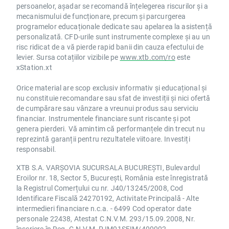
persoanelor, așadar se recomandă înțelegerea riscurilor și a
mecanismului de funcționare, precum și parcurgerea
programelor educaționale dedicate sau apelarea la asistență
personalizată. CFD-urile sunt instrumente complexe și au un
risc ridicat de a vă pierde rapid banii din cauza efectului de
levier. Sursa cotațiilor vizibile pe
www.xtb.com/ro
este
xStation.xt
Orice material are scop exclusiv informativ și educațional și
nu constituie recomandare sau sfat de investiții și nici ofertă
de cumpărare sau vânzare a vreunui produs sau serviciu
financiar. Instrumentele financiare sunt riscante și pot
genera pierderi. Vă amintim că performanțele din trecut nu
reprezintă garanții pentru rezultatele viitoare. Investiți
responsabil.
XTB S.A. VARȘOVIA SUCURSALA BUCUREȘTI, Bulevardul
Eroilor nr. 18, Sector 5, București, România este înregistrată
la Registrul Comerțului cu nr. J40/13245/2008, Cod
Identificare Fiscală 24270192, Activitate Principală - Alte
intermedieri financiare n.c.a. - 6499 Cod operator date
personale 22438, Atestat C.N.V.M. 293/15.09.2008, Nr.
înscriere în Reg. C.N.V.M. PJM01SFIM/400002