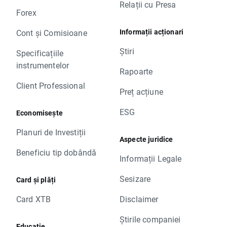
Relații cu Presa
Forex
Informații acționari
Cont și Comisioane
Știri
Specificațiile
instrumentelor
Rapoarte
Client Professional
Preț acțiune
ESG
Economisește
Planuri de Investiții
Aspecte juridice
Beneficiu tip dobândă
Informații Legale
Sesizare
Card și plăți
Card XTB
Disclaimer
Știrile companiei
Educație