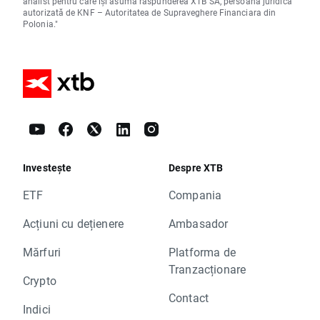
analist pentru care își asumă răspunderea XTB SA, persoană juridică
autorizată de KNF – Autoritatea de Supraveghere Financiara din
Polonia."
Investește
Despre XTB
ETF
Compania
Acțiuni cu dețienere
Ambasador
Mărfuri
Platforma de
Tranzacționare
Crypto
Contact
Indici