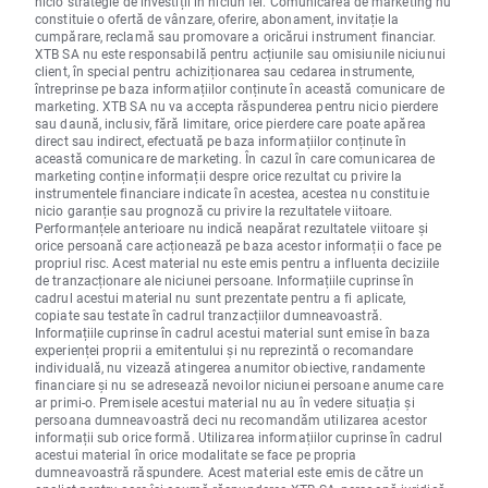
nicio strategie de investiții în niciun fel. Comunicarea de marketing nu
constituie o ofertă de vânzare, oferire, abonament, invitație la
cumpărare, reclamă sau promovare a oricărui instrument financiar.
XTB SA nu este responsabilă pentru acțiunile sau omisiunile niciunui
client, în special pentru achiziționarea sau cedarea instrumente,
întreprinse pe baza informațiilor conținute în această comunicare de
marketing. XTB SA nu va accepta răspunderea pentru nicio pierdere
sau daună, inclusiv, fără limitare, orice pierdere care poate apărea
direct sau indirect, efectuată pe baza informațiilor conținute în
această comunicare de marketing. În cazul în care comunicarea de
marketing conține informații despre orice rezultat cu privire la
instrumentele financiare indicate în acestea, acestea nu constituie
nicio garanție sau prognoză cu privire la rezultatele viitoare.
Performanțele anterioare nu indică neapărat rezultatele viitoare și
orice persoană care acționează pe baza acestor informații o face pe
propriul risc. Acest material nu este emis pentru a influenta deciziile
de tranzacționare ale niciunei persoane. Informațiile cuprinse în
cadrul acestui material nu sunt prezentate pentru a fi aplicate,
copiate sau testate în cadrul tranzacțiilor dumneavoastră.
Informațiile cuprinse în cadrul acestui material sunt emise în baza
experienței proprii a emitentului și nu reprezintă o recomandare
individuală, nu vizează atingerea anumitor obiective, randamente
financiare și nu se adresează nevoilor niciunei persoane anume care
ar primi-o. Premisele acestui material nu au în vedere situația și
persoana dumneavoastră deci nu recomandăm utilizarea acestor
informații sub orice formă. Utilizarea informațiilor cuprinse în cadrul
acestui material în orice modalitate se face pe propria
dumneavoastră răspundere. Acest material este emis de către un