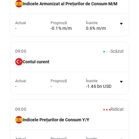
Indicele Armonizat al Prețurilor de Consum M/M
Nu există niciun grafic pentru acest
Actual
Prognoză
Înainte
-
-0.1% m/m
0.6% m/m
eveniment
Din păcate, nu putem afișa date istorice
09:00
Scăzut
Contul curent
Nu există niciun grafic pentru acest
Actual
Prognoză
Înainte
-
-
-1.46 bn USD
eveniment
Din păcate, nu putem afișa date istorice
09:00
Ridicat
Indicele Prețurilor de Consum Y/Y
Nu există niciun grafic pentru acest
Actual
Prognoză
Înainte