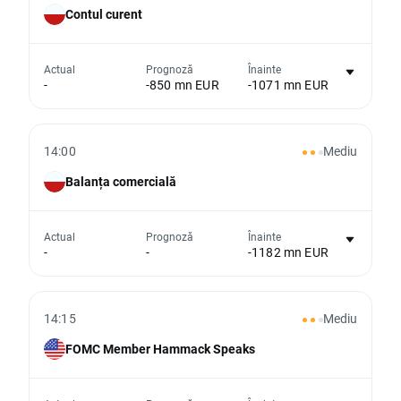
Contul curent
Nu există niciun grafic pentru acest
Actual
Prognoză
Înainte
-
-850 mn EUR
-1071 mn EUR
eveniment
Din păcate, nu putem afișa date istorice
14:00
Mediu
Balanța comercială
Nu există niciun grafic pentru acest
Actual
Prognoză
Înainte
-
-
-1182 mn EUR
eveniment
Din păcate, nu putem afișa date istorice
14:15
Mediu
FOMC Member Hammack Speaks
Nu există niciun grafic pentru acest