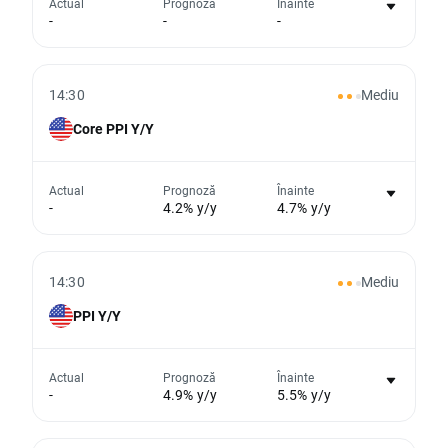
Actual
Prognoză
Înainte
-
-
-
eveniment
Din păcate, nu putem afișa date istorice
14:30
Mediu
Core PPI Y/Y
Nu există niciun grafic pentru acest
Actual
Prognoză
Înainte
-
4.2% y/y
4.7% y/y
eveniment
Din păcate, nu putem afișa date istorice
14:30
Mediu
PPI Y/Y
Nu există niciun grafic pentru acest
Actual
Prognoză
Înainte
-
4.9% y/y
5.5% y/y
eveniment
Din păcate, nu putem afișa date istorice