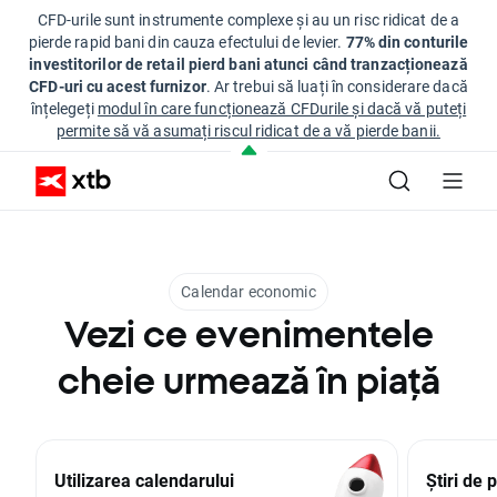
CFD-urile sunt instrumente complexe și au un risc ridicat de a
pierde rapid bani din cauza efectului de levier.
77% din conturile
investitorilor de retail pierd bani atunci când tranzacționează
CFD-uri cu acest furnizor
. Ar trebui să luați în considerare dacă
înțelegeți
modul în care funcționează CFDurile și dacă vă puteți
permite să vă asumați riscul ridicat de a vă pierde banii.
Calendar economic
Vezi ce evenimentele
cheie urmează în piață
Utilizarea calendarului
Știri de 