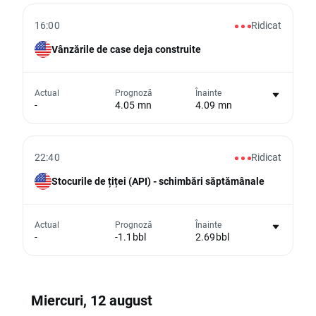
Din păcate, nu putem afișa date istorice
16:00
Ridicat
Vânzările de case deja construite
Nu există niciun grafic pentru acest
Actual
Prognoză
Înainte
-
4.05 mn
4.09 mn
eveniment
Din păcate, nu putem afișa date istorice
22:40
Ridicat
Stocurile de țiței (API) - schimbări săptămânale
Nu există niciun grafic pentru acest
Actual
Prognoză
Înainte
-
-1.1bbl
2.69bbl
eveniment
Din păcate, nu putem afișa date istorice
Miercuri, 12 august