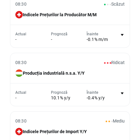
08:30
Scăzut
Indicele Prețurilor la Producător M/M
Nu există niciun grafic pentru acest
Actual
Prognoză
Înainte
-
-
-0.1% m/m
eveniment
Din păcate, nu putem afișa date istorice
08:30
Ridicat
Producția industrială n.s.a. Y/Y
Nu există niciun grafic pentru acest
Actual
Prognoză
Înainte
-
10.1% y/y
-0.4% y/y
eveniment
Din păcate, nu putem afișa date istorice
08:30
Mediu
Indicele Prețurilor de Import Y/Y