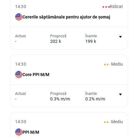
14:30
Ridicat
Cererile săptămânale pentru ajutor de șomaj
Nu există niciun grafic pentru acest
Actual
Prognoză
Înainte
-
202 k
199 k
eveniment
Din păcate, nu putem afișa date istorice
14:30
Mediu
Core PPI M/M
Nu există niciun grafic pentru acest
Actual
Prognoză
Înainte
-
0.3% m/m
0.2% m/m
eveniment
Din păcate, nu putem afișa date istorice
14:30
Mediu
PPI M/M