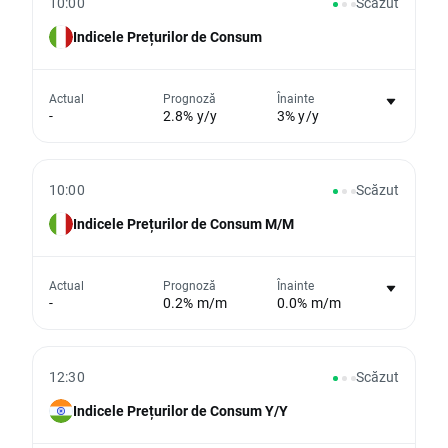
10:00
Scăzut
Indicele Prețurilor de Consum
Nu există niciun grafic pentru acest
Actual
Prognoză
Înainte
-
2.8% y/y
3% y/y
eveniment
Din păcate, nu putem afișa date istorice
10:00
Scăzut
Indicele Prețurilor de Consum M/M
Nu există niciun grafic pentru acest
Actual
Prognoză
Înainte
-
0.2% m/m
0.0% m/m
eveniment
Din păcate, nu putem afișa date istorice
12:30
Scăzut
Indicele Prețurilor de Consum Y/Y