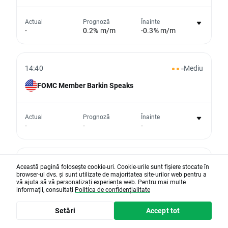
Nu există niciun grafic pentru acest
Actual
Prognoză
Înainte
-
0.2% m/m
-0.3% m/m
eveniment
Din păcate, nu putem afișa date istorice
14:40
Mediu
FOMC Member Barkin Speaks
Nu există niciun grafic pentru acest
Actual
Prognoză
Înainte
-
-
-
eveniment
Din păcate, nu putem afișa date istorice
16:30
Scăzut
Această pagină folosește cookie-uri. Cookie-urile sunt fișiere stocate în
browser-ul dvs. și sunt utilizate de majoritatea site-urilor web pentru a
Indicele Principalilor Indicatori
vă ajuta să vă personalizați experiența web. Pentru mai multe
informații, consultați
Politica de confidențialitate
Nu există niciun grafic pentru acest
Setări
Accept tot
Actual
Prognoză
Înainte
-
-
0.2%
eveniment