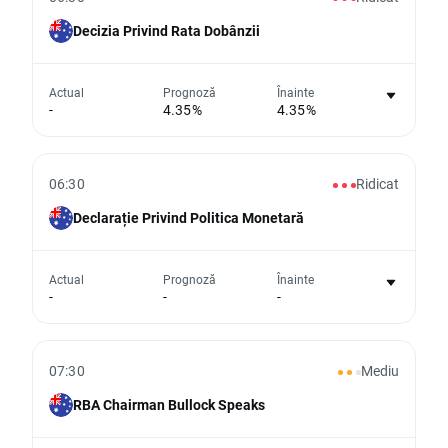
Decizia Privind Rata Dobânzii
Nu există niciun grafic pentru acest
Actual
Prognoză
Înainte
-
4.35%
4.35%
eveniment
Din păcate, nu putem afișa date istorice
06:30
Ridicat
Declarație Privind Politica Monetară
Nu există niciun grafic pentru acest
Actual
Prognoză
Înainte
-
-
-
eveniment
Din păcate, nu putem afișa date istorice
07:30
Mediu
RBA Chairman Bullock Speaks