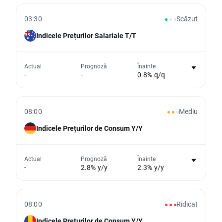
03:30
Scăzut
Nu există niciun grafic pentru acest
Indicele Prețurilor Salariale T/T
eveniment
Din păcate, nu putem afișa date istorice
Actual
Prognoză
Înainte
-
-
0.8% q/q
08:00
Mediu
Indicele Prețurilor de Consum Y/Y
Nu există niciun grafic pentru acest
Actual
Prognoză
Înainte
-
2.8% y/y
2.3% y/y
eveniment
Din păcate, nu putem afișa date istorice
08:00
Ridicat
Indicele Prețurilor de Consum Y/Y