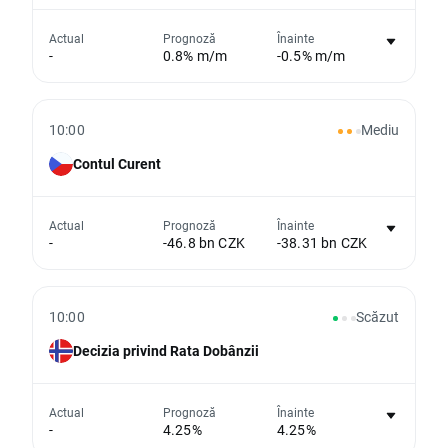
Nu există niciun grafic pentru acest
Actual
Prognoză
Înainte
-
0.8% m/m
-0.5% m/m
eveniment
Din păcate, nu putem afișa date istorice
10:00
Mediu
Contul Curent
Nu există niciun grafic pentru acest
Actual
Prognoză
Înainte
-
-46.8 bn CZK
-38.31 bn CZK
eveniment
Din păcate, nu putem afișa date istorice
10:00
Scăzut
Decizia privind Rata Dobânzii
Nu există niciun grafic pentru acest
Actual
Prognoză
Înainte
-
4.25%
4.25%
eveniment