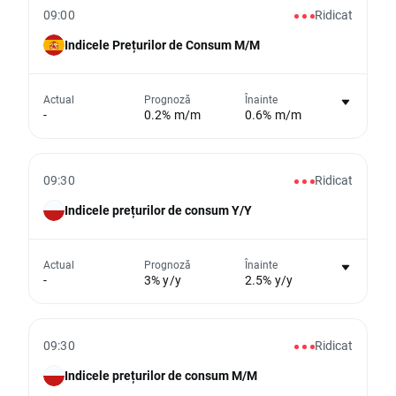
09:00
Ridicat
Indicele Prețurilor de Consum M/M
Nu există niciun grafic pentru acest
Actual
Prognoză
Înainte
-
0.2% m/m
0.6% m/m
eveniment
Din păcate, nu putem afișa date istorice
09:30
Ridicat
Indicele prețurilor de consum Y/Y
Nu există niciun grafic pentru acest
Actual
Prognoză
Înainte
-
3% y/y
2.5% y/y
eveniment
Din păcate, nu putem afișa date istorice
09:30
Ridicat
Indicele prețurilor de consum M/M