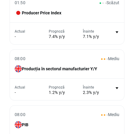
01:50
Scăzut
Producer Price Index
Nu există niciun grafic pentru acest
Actual
Prognoză
Înainte
-
7.4% y/y
7.1% y/y
eveniment
Din păcate, nu putem afișa date istorice
08:00
Mediu
Producția în sectorul manufacturier Y/Y
Nu există niciun grafic pentru acest
Actual
Prognoză
Înainte
-
1.2% y/y
2.3% y/y
eveniment
Din păcate, nu putem afișa date istorice
08:00
Mediu
PIB