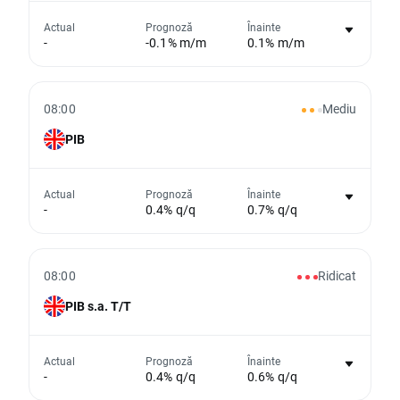
Nu există niciun grafic pentru acest
Actual
Prognoză
Înainte
-
-0.1% m/m
0.1% m/m
eveniment
Din păcate, nu putem afișa date istorice
08:00
Mediu
PIB
Nu există niciun grafic pentru acest
Actual
Prognoză
Înainte
-
0.4% q/q
0.7% q/q
eveniment
Din păcate, nu putem afișa date istorice
08:00
Ridicat
PIB s.a. T/T
Nu există niciun grafic pentru acest
Actual
Prognoză
Înainte
-
0.4% q/q
0.6% q/q
eveniment