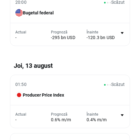
20:00
Scăzut
Bugetul federal
Nu există niciun grafic pentru acest
Actual
Prognoză
Înainte
-
-295 bn USD
-120.3 bn USD
eveniment
Din păcate, nu putem afișa date istorice
Joi, 13 august
01:50
Scăzut
Nu există niciun grafic pentru acest
Producer Price Index
eveniment
Din păcate, nu putem afișa date istorice
Actual
Prognoză
Înainte
-
0.6% m/m
0.4% m/m