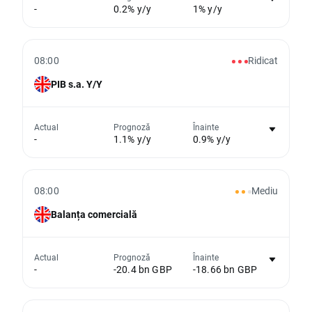
-
0.2% y/y
1% y/y
eveniment
Din păcate, nu putem afișa date istorice
08:00
Ridicat
PIB s.a. Y/Y
Nu există niciun grafic pentru acest
Actual
Prognoză
Înainte
-
1.1% y/y
0.9% y/y
eveniment
Din păcate, nu putem afișa date istorice
08:00
Mediu
Balanța comercială
Nu există niciun grafic pentru acest
Actual
Prognoză
Înainte
-
-20.4 bn GBP
-18.66 bn GBP
eveniment
Din păcate, nu putem afișa date istorice