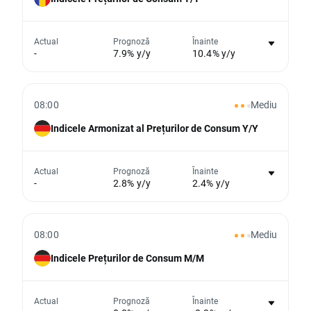
Nu există niciun grafic pentru acest
Actual
Prognoză
Înainte
-
7.9% y/y
10.4% y/y
eveniment
Din păcate, nu putem afișa date istorice
08:00
Mediu
Indicele Armonizat al Prețurilor de Consum Y/Y
Nu există niciun grafic pentru acest
Actual
Prognoză
Înainte
-
2.8% y/y
2.4% y/y
eveniment
Din păcate, nu putem afișa date istorice
08:00
Mediu
Indicele Prețurilor de Consum M/M
Nu există niciun grafic pentru acest
Actual
Prognoză
Înainte