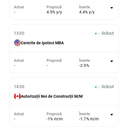
Nu există niciun grafic pentru acest
Actual
Prognoză
Înainte
-
4.5% y/y
4.4% y/y
eveniment
Din păcate, nu putem afișa date istorice
13:00
Scăzut
Cererile de ipoteci MBA
Nu există niciun grafic pentru acest
Actual
Prognoză
Înainte
-
-
-2.9%
eveniment
Din păcate, nu putem afișa date istorice
14:30
Scăzut
Autorizații Noi de Construcții M/M
Nu există niciun grafic pentru acest
Actual
Prognoză
Înainte
-
-1% m/m
-1.7% m/m
eveniment