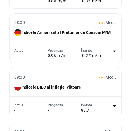
-
0.8% m/m
-0.3% m/m
eveniment
Din păcate, nu putem afișa date istorice
08:00
Mediu
Indicele Armonizat al Prețurilor de Consum M/M
Nu există niciun grafic pentru acest
Actual
Prognoză
Înainte
-
0.9% m/m
-0.2% m/m
eveniment
Din păcate, nu putem afișa date istorice
09:00
Mediu
Indicele BIEC al inflației viitoare
Nu există niciun grafic pentru acest
Actual
Prognoză
Înainte
-
-
88.7
eveniment
Din păcate, nu putem afișa date istorice