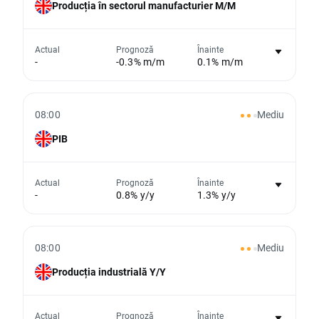
Producția în sectorul manufacturier M/M
Nu există niciun grafic pentru acest
Actual
Prognoză
Înainte
-
-0.3% m/m
0.1% m/m
eveniment
Din păcate, nu putem afișa date istorice
08:00
Mediu
PIB
Nu există niciun grafic pentru acest
Actual
Prognoză
Înainte
-
0.8% y/y
1.3% y/y
eveniment
Din păcate, nu putem afișa date istorice
08:00
Mediu
Producția industrială Y/Y
Nu există niciun grafic pentru acest
Actual
Prognoză
Înainte