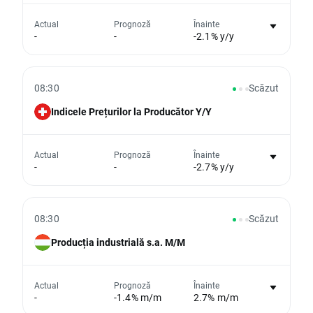
Nu există niciun grafic pentru acest
Actual
Prognoză
Înainte
-
-
-2.1% y/y
eveniment
Din păcate, nu putem afișa date istorice
08:30
Scăzut
Indicele Prețurilor la Producător Y/Y
Nu există niciun grafic pentru acest
Actual
Prognoză
Înainte
-
-
-2.7% y/y
eveniment
Din păcate, nu putem afișa date istorice
08:30
Scăzut
Producția industrială s.a. M/M
Nu există niciun grafic pentru acest
Actual
Prognoză
Înainte
-
-1.4% m/m
2.7% m/m
eveniment