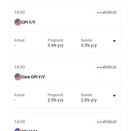
Din păcate, nu putem afișa date istorice
14:30
Ridicat
CPI Y/Y
Nu există niciun grafic pentru acest
Actual
Prognoză
Înainte
-
3.4% y/y
3.5% y/y
eveniment
Din păcate, nu putem afișa date istorice
14:30
Ridicat
Core CPI Y/Y
Nu există niciun grafic pentru acest
Actual
Prognoză
Înainte
-
2.5% y/y
2.6% y/y
eveniment
Din păcate, nu putem afișa date istorice
14:30
Ridicat