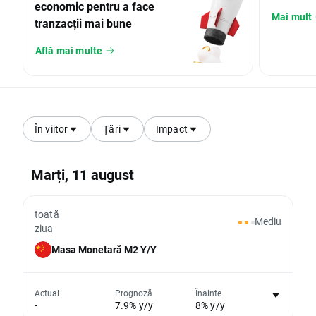
economic pentru a face
Mai mult
tranzacții mai bune
Află mai multe
În viitor
Țări
Impact
Marți, 11 august
toată
Mediu
ziua
Masa Monetară M2 Y/Y
Actual
Prognoză
Înainte
-
7.9% y/y
8% y/y