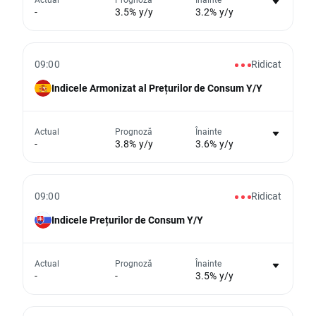
-
3.5% y/y
3.2% y/y
eveniment
Din păcate, nu putem afișa date istorice
09:00
Ridicat
Indicele Armonizat al Prețurilor de Consum Y/Y
Nu există niciun grafic pentru acest
Actual
Prognoză
Înainte
-
3.8% y/y
3.6% y/y
eveniment
Din păcate, nu putem afișa date istorice
09:00
Ridicat
Indicele Prețurilor de Consum Y/Y
Nu există niciun grafic pentru acest
Actual
Prognoză
Înainte
-
-
3.5% y/y
eveniment
Din păcate, nu putem afișa date istorice