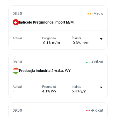
Din păcate, nu putem afișa date istorice
08:30
Mediu
Indicele Prețurilor de Import M/M
Nu există niciun grafic pentru acest
Actual
Prognoză
Înainte
-
-0.1% m/m
-0.3% m/m
eveniment
Din păcate, nu putem afișa date istorice
08:30
Scăzut
Producția industrială w.d.a. Y/Y
Nu există niciun grafic pentru acest
Actual
Prognoză
Înainte
-
4.1% y/y
5.4% y/y
eveniment
Din păcate, nu putem afișa date istorice
09:00
Ridicat