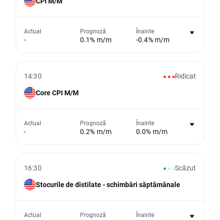
CPI M/M
Nu există niciun grafic pentru acest
Actual
Prognoză
Înainte
-
0.1% m/m
-0.4% m/m
eveniment
Din păcate, nu putem afișa date istorice
14:30
Ridicat
Core CPI M/M
Nu există niciun grafic pentru acest
Actual
Prognoză
Înainte
-
0.2% m/m
0.0% m/m
eveniment
Din păcate, nu putem afișa date istorice
16:30
Scăzut
Stocurile de distilate - schimbări săptămânale
Nu există niciun grafic pentru acest
Actual
Prognoză
Înainte