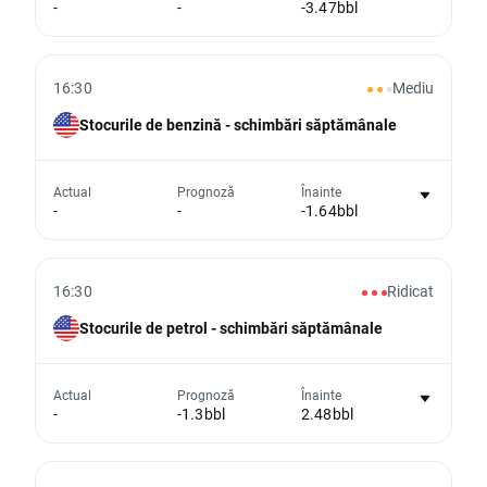
-
-
-3.47bbl
eveniment
Din păcate, nu putem afișa date istorice
16:30
Mediu
Stocurile de benzină - schimbări săptămânale
Nu există niciun grafic pentru acest
Actual
Prognoză
Înainte
-
-
-1.64bbl
eveniment
Din păcate, nu putem afișa date istorice
16:30
Ridicat
Stocurile de petrol - schimbări săptămânale
Nu există niciun grafic pentru acest
Actual
Prognoză
Înainte
-
-1.3bbl
2.48bbl
eveniment
Din păcate, nu putem afișa date istorice