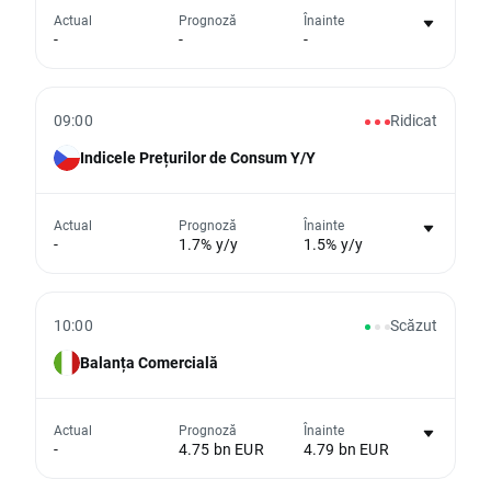
Nu există niciun grafic pentru acest
Actual
Prognoză
Înainte
-
-
-
eveniment
Din păcate, nu putem afișa date istorice
09:00
Ridicat
Indicele Prețurilor de Consum Y/Y
Nu există niciun grafic pentru acest
Actual
Prognoză
Înainte
-
1.7% y/y
1.5% y/y
eveniment
Din păcate, nu putem afișa date istorice
10:00
Scăzut
Balanța Comercială
Nu există niciun grafic pentru acest
Actual
Prognoză
Înainte
-
4.75 bn EUR
4.79 bn EUR
eveniment