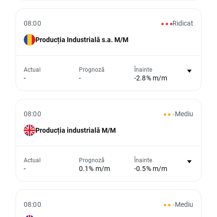
Din păcate, nu putem afișa date istorice
08:00
Ridicat
Producția Industrială s.a. M/M
Nu există niciun grafic pentru acest
Actual
Prognoză
Înainte
-
-
-2.8% m/m
eveniment
Din păcate, nu putem afișa date istorice
08:00
Mediu
Producția industrială M/M
Nu există niciun grafic pentru acest
Actual
Prognoză
Înainte
-
0.1% m/m
-0.5% m/m
eveniment
Din păcate, nu putem afișa date istorice
08:00
Mediu