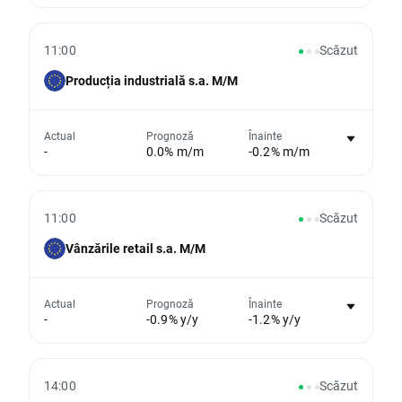
Din păcate, nu putem afișa date istorice
11:00
Scăzut
Producția industrială s.a. M/M
Nu există niciun grafic pentru acest
Actual
Prognoză
Înainte
-
0.0% m/m
-0.2% m/m
eveniment
Din păcate, nu putem afișa date istorice
11:00
Scăzut
Vânzările retail s.a. M/M
Nu există niciun grafic pentru acest
Actual
Prognoză
Înainte
-
-0.9% y/y
-1.2% y/y
eveniment
Din păcate, nu putem afișa date istorice
14:00
Scăzut