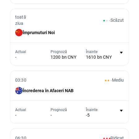
toată
Scăzut
ziua
Împrumuturi Noi
Nu există niciun grafic pentru acest
Actual
Prognoză
Înainte
eveniment
-
1200 bn CNY
1610 bn CNY
Din păcate, nu putem afișa date istorice
03:30
Mediu
Încrederea în Afaceri NAB
Nu există niciun grafic pentru acest
Actual
Prognoză
Înainte
-
-
-5
eveniment
Din păcate, nu putem afișa date istorice
06:30
Ridicat