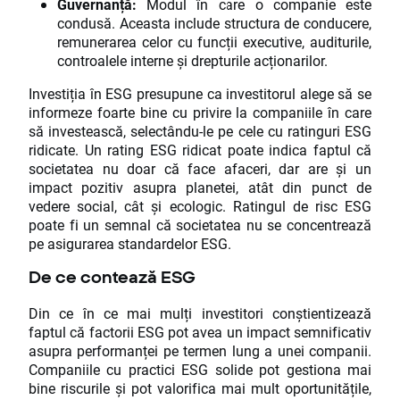
Guvernanță:
Modul în care o companie este
condusă. Aceasta include structura de conducere,
remunerarea celor cu funcții executive, auditurile,
controalele interne și drepturile acționarilor.
Investiția în ESG presupune ca investitorul alege să se
informeze foarte bine cu privire la companiile în care
să investească, selectându-le pe cele cu ratinguri ESG
ridicate. Un rating ESG ridicat poate indica faptul că
societatea nu doar că face afaceri, dar are și un
impact pozitiv asupra planetei, atât din punct de
vedere social, cât și ecologic. Ratingul de risc ESG
poate fi un semnal că societatea nu se concentrează
pe asigurarea standardelor ESG.
De ce contează ESG
Din ce în ce mai mulți investitori conștientizează
faptul că factorii ESG pot avea un impact semnificativ
asupra performanței pe termen lung a unei companii.
Companiile cu practici ESG solide pot gestiona mai
bine riscurile și pot valorifica mai mult oportunitățile,