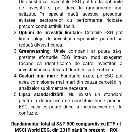
Unii susțin că investițiile ESG pot limita opțiunile
de investiții și pot duce la randamente mai
scăzute, în special dacă acestea presupun
evitarea sectoarelor cu performanțe ridicate,
precum combustibilii fosili.
Opțiuni de investiții limitate:
Criteriile ESG pot
limita plaja de investiții disponibile, putând să
reducă diversificarea.
Greenwashing:
Unele companii ar putea să-și
prezinte eforturile ESG într-un mod exagerat,
făcând ca identificarea de către investitori a
investițiilor cu adevărat durabile să fie dificilă.
Costuri mai mari:
Fondurile axate pe ESG pot
avea comisioane mai mari din cauza cercetării și
analizelor suplimentare necesare.
Lipsa standardizării:
Nu există un standard
pentru a defini ceea ce constituie bune practici
ESG, ceea ce poate duce la inconsecvențe și la
confuzie.
Randamentul total al S&P 500 comparativ cu ETF-ul
MSCI World ESG, din 2019 până în prezent – ROI