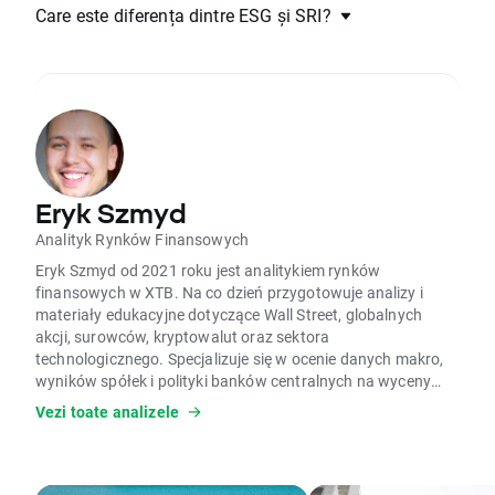
Care este diferența dintre ESG și SRI?
Eryk Szmyd
Analityk Rynków Finansowych
Eryk Szmyd od 2021 roku jest analitykiem rynków
finansowych w XTB. Na co dzień przygotowuje analizy i
materiały edukacyjne dotyczące Wall Street, globalnych
akcji, surowców, kryptowalut oraz sektora
technologicznego. Specjalizuje się w ocenie danych makro,
wyników spółek i polityki banków centralnych na wyceny
aktywów. W pracy wykorzystuje analizę fundamentalną,
Vezi toate analizele
modele wyceny, analizę makroekonomiczną czy dane
Commitment of Traders (COT). Ocenia, czy silne wzrosty i
spadki cen mają uzasadnienie w fundamentach, analizując
aktywa skrajnie wyprzedane lub wykupione zgodnie z