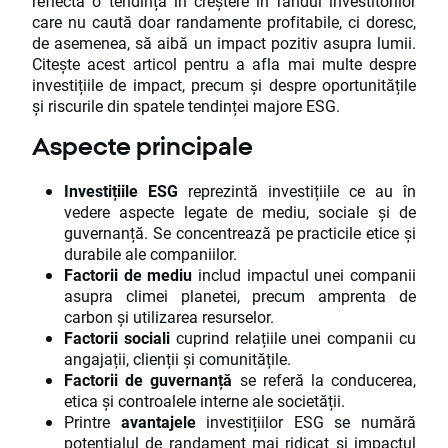
reflectă o tendință în creștere în rândul investitorilor
care nu caută doar randamente profitabile, ci doresc,
de asemenea, să aibă un impact pozitiv asupra lumii.
Citește acest articol pentru a afla mai multe despre
investițiile de impact, precum și despre oportunitățile
și riscurile din spatele tendinței majore ESG.
Aspecte principale
Investițiile ESG
reprezintă investițiile ce au în
vedere aspecte legate de mediu, sociale și de
guvernanță. Se concentrează pe practicile etice și
durabile ale companiilor.
Factorii de mediu
includ impactul unei companii
asupra climei planetei, precum amprenta de
carbon și utilizarea resurselor.
Factorii sociali
cuprind relațiile unei companii cu
angajații, clienții și comunitățile.
Factorii de guvernanță
se referă la conducerea,
etica și controalele interne ale societății.
Printre
avantajele
investițiilor ESG se numără
potențialul de randament mai ridicat și impactul