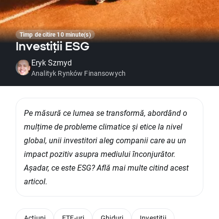
Timp de citire 10 minute(s)
Investiții ESG
Eryk Szmyd
Analityk Rynków Finansowych
Pe măsură ce lumea se transformă, abordând o
mulțime de probleme climatice și etice la nivel
global, unii investitori aleg companii care au un
impact pozitiv asupra mediului înconjurător.
Așadar, ce este ESG? Află mai multe citind acest
articol.
Acțiuni
ETF-uri
Ghiduri
Investiții