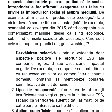
respecta standardele pe care pretind că le susțin.
Întreprinderile fac afirmații exagerate sau false cu
privire la impactul lor social și asupra mediului.
De
exemplu, afirmă că un produs este „ecologic” fără
nicio dovadă sau certificare substanțială (de exemplu,
scandalul Volkswagen din 2015, când compania și-a
comercializat mașinile diesel ca fiind ecologice,
subliniind emisiile scăzute ale acestora). Care sunt
cele mai populare practici de „greenwashing”?
Dezvăluirea selectivă
- prin a evidenția doar
aspectele pozitive ale eforturilor ESG ale
companiei, ignorând sau ascunzând impactul
negativ. De exemplu, o companie se poate lăuda
cu reducerea emisiilor de carbon într-un anumit
domeniu, omițând să menționeze poluarea
semnificativă din alt domeniu.
Lipsa de transparență
- furnizarea de informații
insuficiente sau vagi cu privire la inițiativele ESG,
făcând ca verificarea autenticității afirmațiilor de
către părțile interesate să fie dificilă.
Acțiuni superficiale
- punerea în aplicare a unor