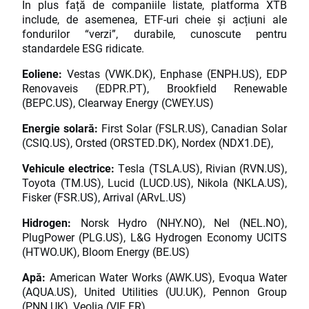
În plus față de companiile listate, platforma XTB
include, de asemenea, ETF-uri cheie și acțiuni ale
fondurilor “verzi”, durabile, cunoscute pentru
standardele ESG ridicate.
Eoliene:
Vestas (VWK.DK), Enphase (ENPH.US), EDP
Renovaveis (EDPR.PT), Brookfield Renewable
(BEPC.US), Clearway Energy (CWEY.US)
Energie solară:
First Solar (FSLR.US), Canadian Solar
(CSIQ.US), Orsted (ORSTED.DK), Nordex (NDX1.DE),
Vehicule electrice:
Tesla (TSLA.US), Rivian (RVN.US),
Toyota (TM.US), Lucid (LUCD.US), Nikola (NKLA.US),
Fisker (FSR.US), Arrival (ARvL.US)
Hidrogen:
Norsk Hydro (NHY.NO), Nel (NEL.NO),
PlugPower (PLG.US), L&G Hydrogen Economy UCITS
(HTWO.UK), Bloom Energy (BE.US)
Apă:
American Water Works (AWK.US), Evoqua Water
(AQUA.US), United Utilities (UU.UK), Pennon Group
(PNN.UK), Veolia (VIE.FR)