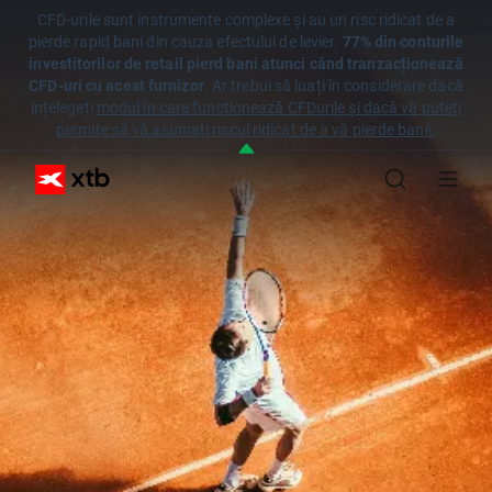
CFD-urile sunt instrumente complexe și au un risc ridicat de a
pierde rapid bani din cauza efectului de levier.
77% din conturile
investitorilor de retail pierd bani atunci când tranzacționează
CFD-uri cu acest furnizor
. Ar trebui să luați în considerare dacă
înțelegeți
modul în care funcționează CFDurile și dacă vă puteți
permite să vă asumați riscul ridicat de a vă pierde banii.