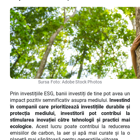
Sursa Foto: Adobe Stock Photos
Prin investițiile ESG, banii investiți de tine pot avea un
impact pozitiv semnificativ asupra mediului.
Investind
în companii care prioritizează investițiile durabile și
protecția mediului, investitorii pot contribui la
stimularea inovației către tehnologii și practici mai
ecologice.
Acest lucru poate contribui la reducerea
emisiilor de carbon, la aer și apă mai curate și la o
planetă mai sănătoasă pentru generațiile viitoare.