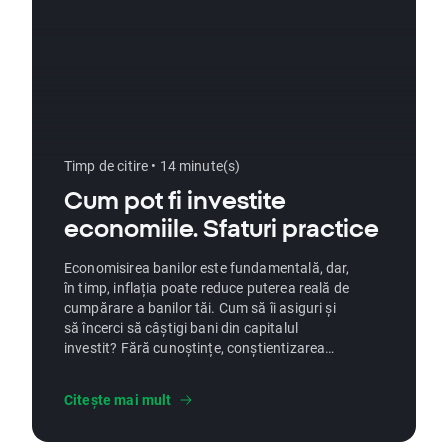
Timp de citire • 14 minute(s)
Cum pot fi investite
economiile. Sfaturi practice
Economisirea banilor este fundamentală, dar,
în timp, inflația poate reduce puterea reală de
cumpărare a banilor tăi. Cum să îi asiguri și
să încerci să câștigi bani din capitalul
investit? Fără cunoștințe, conștientizarea
riscului și determinare, poate fi imposibil să
investești cu succes pe termen lung. Așadar,
Citește mai mult
cum să o faci și să câștigi bani din investiții
pe termen lung?