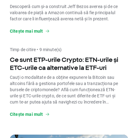
Descoperă cum și-a construit Jeff Bezos averea și de ce
valoarea de piață a Amazon continuă să fie principalul
factor care îi influențează averea netă și în prezent.
Citește mai mult
Timp de citire • 9 minute(s)
Ce sunt ETP-urile Crypto: ETN-urile și
ETC-urile ca alternative la ETF-uri
Cauți o modalitate de a obține expunere la Bitcoin sau
altcoins fără a gestiona portofele sau a tranzacționa pe
bursele de criptomonede? Află cum funcționează ETN-
urile și ETC-urile crypto, de ce sunt diferite de ETF-uri și
cum te-ar putea ajuta să navighezi cu încredere în
spațiul criptomonedelor. Consultă ghidul complet
acum.
Citește mai mult