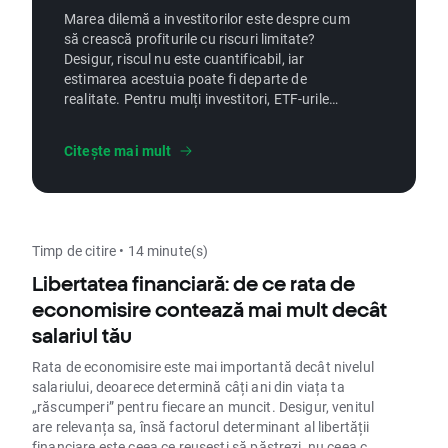
Marea dilemă a investitorilor este despre cum
să crească profiturile cu riscuri limitate?
Desigur, riscul nu este cuantificabil, iar
estimarea acestuia poate fi departe de
realitate. Pentru mulți investitori, ETF-urile
pot fi soluția la această dilemă. Citește acest
articol pentru a afla ce fel de strategii de
Citește mai mult
investiții în ETF-uri cresc șansele de a obține
profituri, cu un risc controlabil.
Timp de citire • 14 minute(s)
Libertatea financiară: de ce rata de
economisire contează mai mult decât
salariul tău
Rata de economisire este mai importantă decât nivelul
salariului, deoarece determină câți ani din viața ta
„răscumperi” pentru fiecare an muncit. Desigur, venitul
are relevanța sa, însă factorul determinant al libertății
financiare este ceea ce reușești să păstrezi, nu ceea ce