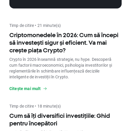
și începe să preiei controlul asupra viitorului
tău financiar!
Timp de citire • 21 minute(s)
Criptomonedele în 2026: Cum să începi
să investești sigur și eficient. Va mai
crește piața Crypto?
Crypto în 2026 înseamnă strategie, nu hype. Descoperă
cum factorii macroeconomici, psihologia investitorilor și
reglementările în schimbare influențează deciziile
inteligente de investiții în Crypto.
Citește mai mult
Timp de citire • 18 minute(s)
Cum să îți diversifici investițiile: Ghid
pentru începători