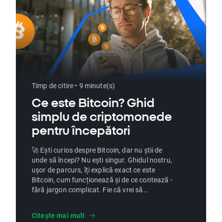
Timp de citire • 9 minute(s)
Ce este Bitcoin? Ghid
simplu de criptomonede
pentru începători
🚀 Ești curios despre Bitcoin, dar nu știi de
unde să începi? Nu ești singur. Ghidul nostru,
ușor de parcurs, îți explică exact ce este
Bitcoin, cum funcționează și de ce contează -
fără jargon complicat. Fie că vrei să
investești, să înveți sau doar să explorezi,
acesta este punctul ideal de plecare. 👉 Ești
Citește mai mult
gata să descoperi lumea Bitcoin? Intră acum