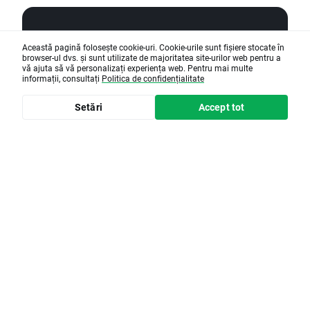
Această pagină folosește cookie-uri. Cookie-urile sunt fișiere stocate în
browser-ul dvs. și sunt utilizate de majoritatea site-urilor web pentru a
vă ajuta să vă personalizați experiența web. Pentru mai multe
informații, consultați
Politica de confidențialitate
Setări
Accept tot
Timp de citire • 13 minute(s)
Ce este minarea de
criptomonede? Cum
funcționează și dacă merită
să te apuci să minezi
Minarea de criptomonede este procesul pe
care anumite rețele blockchain îl utilizează
pentru a verifica tranzacțiile și a introduce noi
monede în circulație prin intermediul