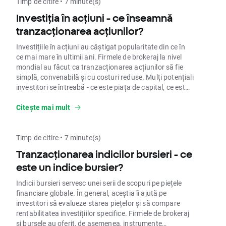
Timp de citire • 7 minute(s)
Investiția în acțiuni - ce înseamnă
tranzacționarea acțiunilor?
Investițiile în acțiuni au câștigat popularitate din ce în
ce mai mare în ultimii ani. Firmele de brokeraj la nivel
mondial au făcut ca tranzacționarea acțiunilor să fie
simplă, convenabilă și cu costuri reduse. Mulți potențiali
investitori se întreabă - ce este piața de capital, ce este
tranzacționarea de acțiuni și, în cele din urmă, cum să
investească în acțiuni? Vom aborda aceste probleme în
Citește mai mult
acest articol.
Timp de citire • 7 minute(s)
Tranzacționarea indicilor bursieri - ce
este un indice bursier?
Indicii bursieri servesc unei serii de scopuri pe piețele
financiare globale. În general, aceștia îi ajută pe
investitori să evalueze starea piețelor și să compare
rentabilitatea investițiilor specifice. Firmele de brokeraj
și bursele au oferit, de asemenea, instrumente