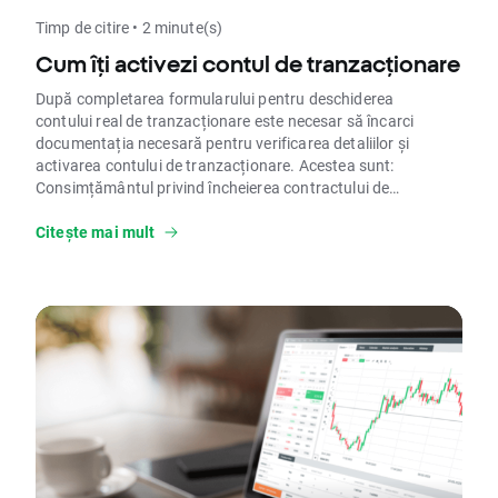
Timp de citire • 2 minute(s)
Cum îți activezi contul de tranzacționare
După completarea formularului pentru deschiderea
contului real de tranzacționare este necesar să încarci
documentația necesară pentru verificarea detaliilor și
activarea contului de tranzacționare. Acestea sunt:
Consimțământul privind încheierea contractului de
furnizare de servicii de investiții financiare la distanță, o
copie a cărții de identitate (buletin), Dovada Bancară și
Citește mai mult
Dovada adresei.