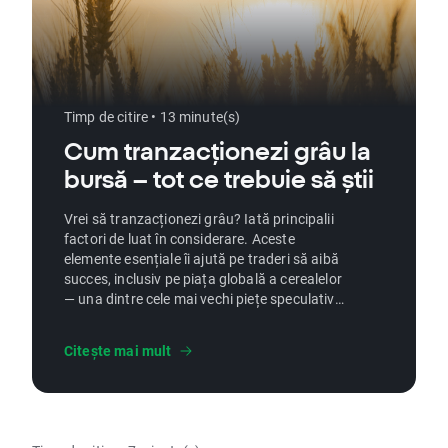
Timp de citire • 13 minute(s)
Cum tranzacționezi grâu la
bursă – tot ce trebuie să știi
Vrei să tranzacționezi grâu? Iată principalii
factori de luat în considerare. Aceste
elemente esențiale îi ajută pe traderi să aibă
succes, inclusiv pe piața globală a cerealelor
— una dintre cele mai vechi piețe speculative,
apărută odată cu dezvoltarea civilizațiilor.
Dar care este rolul contractelor futures pe
Citește mai mult
grâu? Să aflăm.