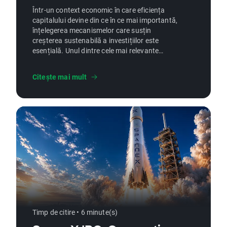
Într-un context economic în care eficiența
capitalului devine din ce în ce mai importantă,
înțelegerea mecanismelor care susțin
creșterea sustenabilă a investițiilor este
esențială. Unul dintre cele mai relevante
concepte în acest sens este dobânda
compusă, recunoscută pentru capacitatea sa
Citește mai mult
de a amplifica rezultatele financiare în timp.
Integrarea acestui principiu într-o strategie
bine structurată poate face diferența între o
evoluție moderată și una accelerată a
portofoliului, mai ales pe termen lung.
Timp de citire • 6 minute(s)