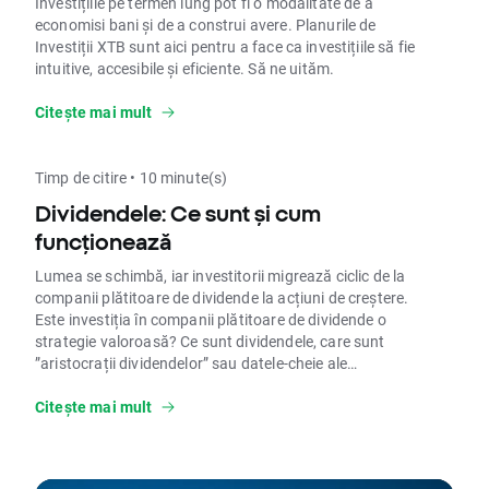
EUR). Se poate aplica un cost de conversie
Investițiile pe termen lung pot fi o modalitate de a
valutară de 0.5%.
economisi bani și de a construi avere. Planurile de
Investiții XTB sunt aici pentru a face ca investițiile să fie
intuitive, accesibile și eficiente. Să ne uităm.
Citește mai mult
Timp de citire • 10 minute(s)
Dividendele: Ce sunt și cum
funcționează
Lumea se schimbă, iar investitorii migrează ciclic de la
companii plătitoare de dividende la acțiuni de creștere.
Este investiția în companii plătitoare de dividende o
strategie valoroasă? Ce sunt dividendele, care sunt
”aristocrații dividendelor” sau datele-cheie ale
dividendelor? Citește articolul pentru a afla mai multe.
Citește mai mult