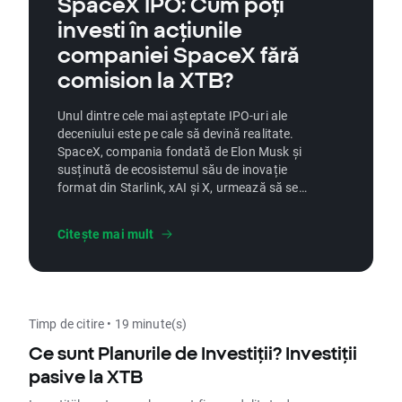
SpaceX IPO: Cum poți
investi în acțiunile
companiei SpaceX fără
comision la XTB?
Unul dintre cele mai așteptate IPO-uri ale
deceniului este pe cale să devină realitate.
SpaceX, compania fondată de Elon Musk și
susținută de ecosistemul său de inovație
format din Starlink, xAI și X, urmează să se
listeze la bursă pe 12 iunie, într-o ofertă
publică ce ar putea atrage până la 80 de
Citește mai mult
miliarde de dolari. La XTB, vei avea
posibilitatea să investești în acțiunile SpaceX
din momentul debutului pe bursă. Află care
sunt etapele-cheie ale IPO-ului și cum poți
cumpăra acțiuni SpaceX cu 0% comision
Timp de citire • 19 minute(s)
pentru investițiile în acțiuni și ETF-uri, pentru
un rulaj lunar până în 100 000 EUR.
Ce sunt Planurile de Investiții? Investiții
Tranzacțiile efectuate după depășirea acestui
pasive la XTB
prag vor avea un comision de 0.2% (minim 10