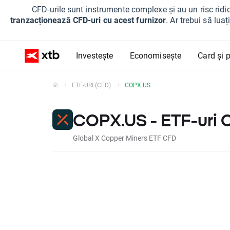
CFD-urile sunt instrumente complexe și au un risc ridic
tranzacționează CFD-uri cu acest furnizor
. Ar trebui să lua
Investește
Economisește
Card și p
ETF-URI (CFD)
COPX.US
COPX.US - ETF-uri 
Global X Copper Miners ETF CFD