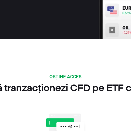
OBȚINE ACCES
 tranzacționezi CFD pe ETF 