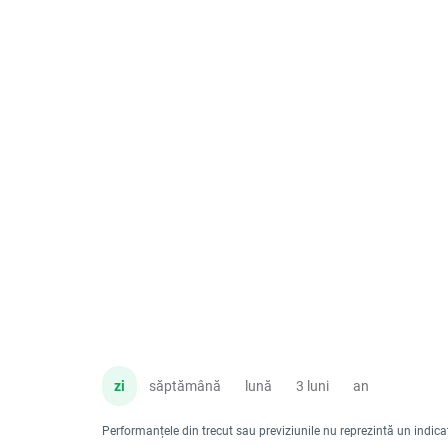
zi
săptămână
lună
3 luni
an
Performanțele din trecut sau previziunile nu reprezintă un indicator