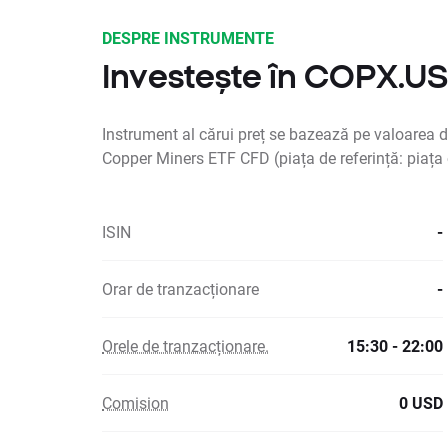
DESPRE INSTRUMENTE
Investește în COPX.U
Instrument al cărui preț se bazează pe valoarea d
Copper Miners ETF CFD (piața de referință: piața
ISIN
-
Orar de tranzacționare
-
Orele de tranzacționare.
15:30 - 22:00
Comision
0 USD