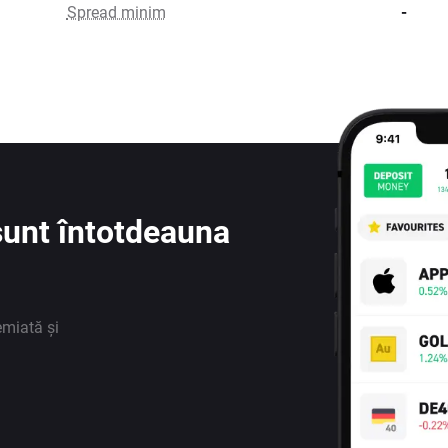
Spread minim
-
e sunt întotdeauna
emiată și