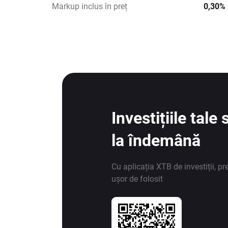
Markup inclus în preț
0,30%
Investițiile tal
la îndemână
Cu aplicația XTB de investiții, pr
ușor de folosit