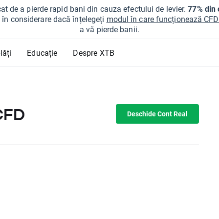
at de a pierde rapid bani din cauza efectului de levier.
77% din c
ți în considerare dacă înțelegeți
modul în care funcționează CFDur
a vă pierde banii.
lăți
Educație
Despre XTB
CFD
Deschide Cont Real