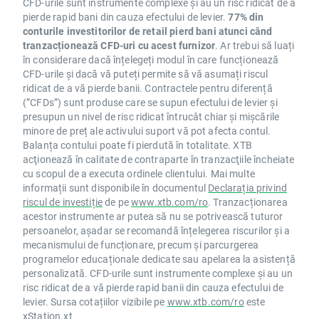
CFD-urile sunt instrumente complexe și au un risc ridicat de a
pierde rapid bani din cauza efectului de levier.
77% din
conturile investitorilor de retail pierd bani atunci când
tranzacționează CFD-uri cu acest furnizor
. Ar trebui să luați
în considerare dacă înțelegeți modul în care funcționează
CFD-urile și dacă vă puteți permite să vă asumați riscul
ridicat de a vă pierde banii. Contractele pentru diferență
(”CFDs”) sunt produse care se supun efectului de levier și
presupun un nivel de risc ridicat întrucât chiar și mișcările
minore de preț ale activului suport vă pot afecta contul.
Balanța contului poate fi pierdută în totalitate. XTB
acţionează în calitate de contraparte în tranzacţiile încheiate
cu scopul de a executa ordinele clientului. Mai multe
informații sunt disponibile în documentul
Declarația privind
riscul de investiție
de pe
www.xtb.com/ro
. Tranzacționarea
acestor instrumente ar putea să nu se potrivească tuturor
persoanelor, așadar se recomandă înțelegerea riscurilor și a
mecanismului de funcționare, precum și parcurgerea
programelor educaționale dedicate sau apelarea la asistență
personalizată. CFD-urile sunt instrumente complexe și au un
risc ridicat de a vă pierde rapid banii din cauza efectului de
levier. Sursa cotațiilor vizibile pe
www.xtb.com/ro
este
xStation.xt