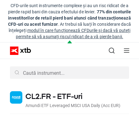
CFD-urile sunt instrumente complexe și au un risc ridicat de a
pierde rapid bani din cauza efectului de levier.
77% din conturile
investitorilor de retail pierd bani atunci când tranzacționează
CFD-uri cu acest furnizor
. Ar trebui să luați în considerare dacă
înțelegeți
modul în care funcționează CFDurile și dacă vă puteți
permite să vă asumați riscul ridicat de a vă pierde banii.
CL2.FR - ETF-uri
Amundi ETF Leveraged MSCI USA Daily (Acc EUR)