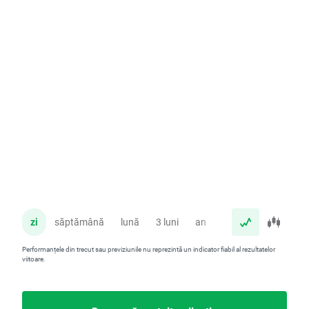
zi
săptămână
lună
3 luni
an
Performanțele din trecut sau previziunile nu reprezintă un indicator fiabil al rezultatelor
viitoare.