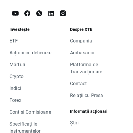
Investește
Despre XTB
ETF
Compania
Acțiuni cu dețienere
Ambasador
Mărfuri
Platforma de
Tranzacționare
Crypto
Contact
Indici
Relații cu Presa
Forex
Informații acționari
Cont și Comisioane
Știri
Specificațiile
instrumentelor