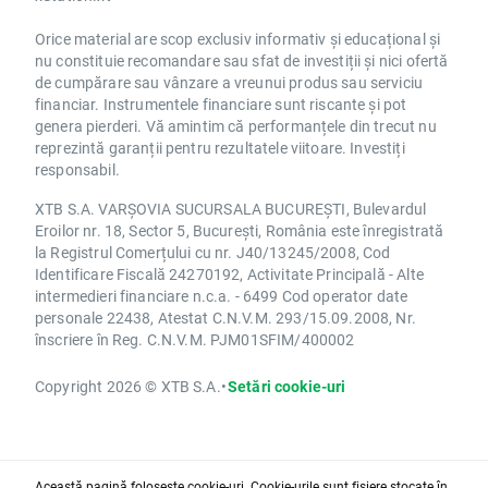
Orice material are scop exclusiv informativ și educațional și
nu constituie recomandare sau sfat de investiții și nici ofertă
de cumpărare sau vânzare a vreunui produs sau serviciu
financiar. Instrumentele financiare sunt riscante și pot
genera pierderi. Vă amintim că performanțele din trecut nu
reprezintă garanții pentru rezultatele viitoare. Investiți
responsabil.
XTB S.A. VARȘOVIA SUCURSALA BUCUREȘTI, Bulevardul
Eroilor nr. 18, Sector 5, București, România este înregistrată
la Registrul Comerțului cu nr. J40/13245/2008, Cod
Identificare Fiscală 24270192, Activitate Principală - Alte
intermedieri financiare n.c.a. - 6499 Cod operator date
personale 22438, Atestat C.N.V.M. 293/15.09.2008, Nr.
înscriere în Reg. C.N.V.M. PJM01SFIM/400002
Copyright 2026 © XTB S.A.
•
Setări cookie-uri
Această pagină folosește cookie-uri. Cookie-urile sunt fișiere stocate în