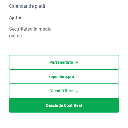
Calendar de piață
Ajutor
Securitatea în mediul
online
Parteneriate
xopenhub.pro
Client Office
Deschide Cont Real