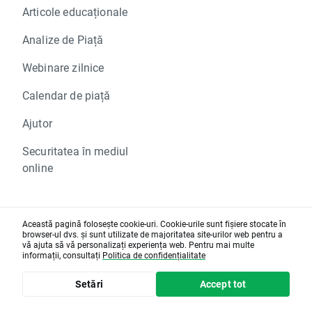
Articole educaționale
Analize de Piață
Webinare zilnice
Calendar de piață
Ajutor
Securitatea în mediul
online
Această pagină folosește cookie-uri. Cookie-urile sunt fișiere stocate în
Parteneriate
browser-ul dvs. și sunt utilizate de majoritatea site-urilor web pentru a
vă ajuta să vă personalizați experiența web. Pentru mai multe
informații, consultați
Politica de confidențialitate
xopenhub.pro
Setări
Accept tot
Client Office