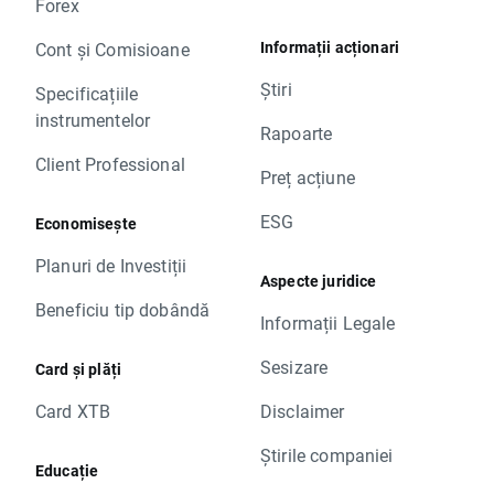
Forex
curent sunt rugați să le ajusteze, luând în
XTB
considerare modificările în valoarea de bază.
Informații acționari
Cont și Comisioane
Ordinele vor fi executate conform procedurii
normale.
Știri
Specificațiile
Pentru a verifica datele rulărilor, vă rugăm să
instrumentelor
Rapoarte
accesați
Tabelul de rulări.
Client Professional
Pentru orice întrebări, vă rugăm să nu ezitați
Preț acțiune
să ne contactați.
XTB
ESG
Economisește
Planuri de Investiții
Aspecte juridice
Beneficiu tip dobândă
Informații Legale
Sesizare
Card și plăți
Card XTB
Disclaimer
Știrile companiei
Educație