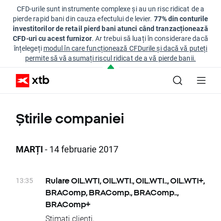
CFD-urile sunt instrumente complexe și au un risc ridicat de a
pierde rapid bani din cauza efectului de levier.
77% din conturile
investitorilor de retail pierd bani atunci când tranzacționează
CFD-uri cu acest furnizor
. Ar trebui să luați în considerare dacă
înțelegeți
modul în care funcționează CFDurile și dacă vă puteți
permite să vă asumați riscul ridicat de a vă pierde banii.
Știrile companiei
MARȚI
- 14 februarie 2017
13:35
Rulare OIL.WTI, OIL.WTI., OIL.WTI.., OIL.WTI+,
BRAComp, BRAComp., BRAComp..,
BRAComp+
Stimați clienți,