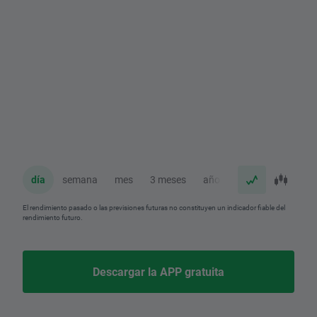
día
semana
mes
3 meses
año
El rendimiento pasado o las previsiones futuras no constituyen un indicador fiable del
rendimiento futuro.
Descargar la APP gratuita